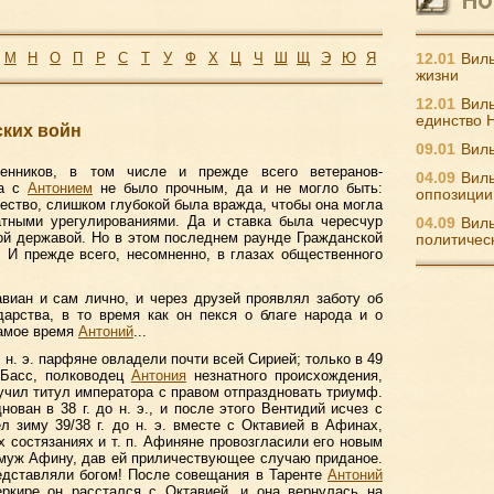
М
Н
О
П
Р
С
Т
У
Ф
Х
Ц
Ч
Ш
Щ
Э
Ю
Я
12.01
Виль
жизни
12.01
Виль
единство 
ских войн
09.01
Виль
енников, в том числе и прежде всего ветеранов-
04.09
Виль
на с
Антонием
не было прочным, да и не могло быть:
оппозиции
ство, слишком глубокой была вражда, чтобы она могла
атными урегулированиями. Да и ставка была чересчур
04.09
Виль
ой державой. Но в этом последнем раунде Гражданской
политичес
. И прежде всего, несомненно, в глазах общественного
виан и сам лично, и через друзей проявлял заботу об
дарства, в то время как он пекся о благе народа и о
самое время
Антоний
...
о н. э. парфяне овладели почти всей Сирией; только в 49
й Басc, полководец
Антония
незнатного происхождения,
учил титул императора с правом отпраздновать триумф.
ован в 38 г. до н. э., и после этого Вентидий исчез с
л зиму 39/38 г. до н. э. вместе с Октавией в Афинах,
х состязаниях и т. п. Афиняне провозгласили его новым
амуж Афину, дав ей приличествующее случаю приданое.
едставляли богом! После совещания в Таренте
Антоний
еркире он расстался с Октавией, и она вернулась на