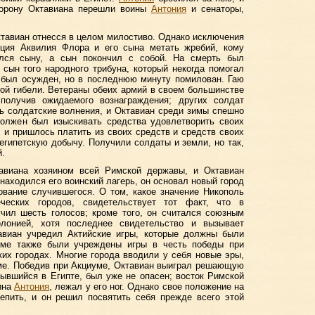
торону Октавиана перешли воины
Антония
и сенаторы,
ктавиан отнесся в целом милостиво. Однако исключения
уция Аквилия Флора и его сына метать жребий, кому
ался сыну, а сын покончил с собой. На смерть был
 сын того народного трибуна, который некогда помогал
 был осужден, но в последнюю минуту помилован. Гаю
ой гибели. Ветераны обеих армий в своем большинстве
получив ожидаемого вознаграждения; других солдат
ь солдатские волнения, и Октавиан среди зимы спешно
должен был изыскивать средства удовлетворить своих
, и пришлось платить из своих средств и средств своих
египетскую добычу. Получили солдаты и земли, но так,
й.
авиана хозяином всей Римской державы, и Октавиан
 находился его воинский лагерь, он основал новый город
ование случившегося. О том, какое значение Никополь
ческих городов, свидетельствует тот факт, что в
чил шесть голосов; кроме того, он считался союзным
лонией, хотя последнее свидетельство и вызывает
авиан учредил Актийские игры, которые должны были
име также были учреждены игры в честь победы при
их городах. Многие города вводили у себя новые эры,
ме. Победив при Акциуме, Октавиан выиграл решающую
рывшийся в Египте, был уже не опасен; восток Римской
ина
Антония
, лежал у его ног. Однако свое положение на
епить, и он решил посвятить себя прежде всего этой