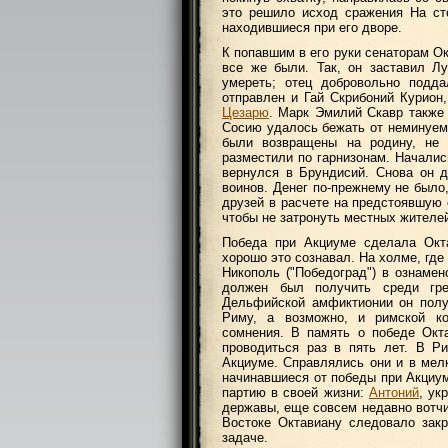
это решило исход сражения На с
находившиеся при его дворе.
К попавшим в его руки сенаторам О
все же были. Так, он заставил Л
умереть; отец добровольно подд
отправлен и Гай Скрибоний Курион,
Цезарю
. Марк Эмилий Скавр также
Сосию удалось бежать от неминуем
были возвращены на родину, не 
разместили по гарнизонам. Началис
вернулся в Брундисий. Снова он 
воинов. Денег по-прежнему не было
друзей в расчете на предстоявшую 
чтобы не затронуть местных жителе
Победа при Акциуме сделала Окт
хорошо это сознавал. На холме, где
Никополь ("Победоград") в ознамен
должен был получить среди гре
Дельфийской амфиктионии он полу
Риму, а возможно, и римской ко
сомнения. В память о победе Окт
проводиться раз в пять лет. В Р
Акциуме. Справлялись они и в мелк
начинавшиеся от победы при Акциу
партию в своей жизни:
Антоний
, ук
державы, еще совсем недавно вотч
Востоке Октавиану следовало закр
задаче.