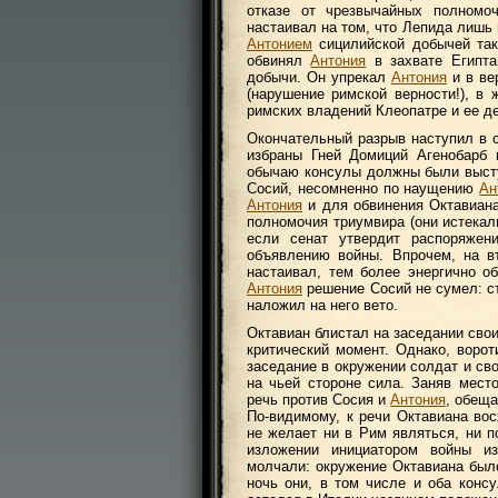
отказе от чрезвычайных полномоч
настаивал на том, что Лепида лишь 
Антонием
сицилийской добычей так
обвинял
Антония
в захвате Египта
добычи. Он упрекал
Антония
и в ве
(нарушение римской верности!), в
римских владений Клеопатре и ее д
Окончательный разрыв наступил в с
избраны Гней Домиций Агенобарб 
обычаю консулы должны были высту
Сосий, несомненно по наущению
Ан
Антония
и для обвинения Октавиан
полномочия триумвира (они истекали
если сенат утвердит распоряже
объявлению войны. Впрочем, на вт
настаивал, тем более энергично о
Антония
решение Сосий не сумел: с
наложил на него вето.
Октавиан блистал на заседании свои
критический момент. Однако, ворот
заседание в окружении солдат и св
на чьей стороне сила. Заняв мест
речь против Сосия и
Антония
, обеща
По-видимому, к речи Октавиана во
не желает ни в Рим являться, ни п
изложении инициатором войны и
молчали: окружение Октавиана был
ночь они, в том числе и оба конс