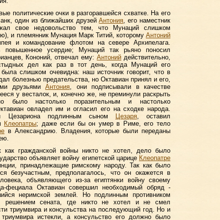
ия.
вые политические очки в разгоравшейся схватке. На его
анк, один из ближайших друзей
Антония
, его наместник
ал свое недовольство тем, что Мунаций слишком
ию), и племянник Мунация Марк Титий, которому
Антоний
мпея и командование флотом на севере Архипелага.
ь повышенное усердие; Мунаций так рьяно поносил
рианцев, Кононий, отвечал ему:
Антоний
действительно,
тыдных дел как раз в тот день, когда Мунаций его
 была слишком очевидна: наш источник говорит, что в
дал болезнью предательства, но Октавиан принял и его,
кими друзьями
Антония
, они подписывали в качестве
ееся у весталок, и, конечно же, не преминули раскрыть
но было настолько поразительным и настолько
Октавиан овладел им и огласил его на сходке народа.
и Цезариона подлинным сыном
Цезаря
, оставил
ям
Клеопатры
; даже если бы он умер в Риме, его тело
ре
в Александрию. Владения, которые были переданы
ею.
к как гражданской войны никто не хотел, дело было
сударство объявляет войну египетской царице
Клеопатре
винции, принадлежащие римскому народу. Так как было
ся безучастным, предполагалось, что он окажется в
еловека, объявляющего из-за египтянки войну своему
ца-фециала Октавиан совершил необходимый обряд -
шийся неримской землей. Но подлинным противником
; решением сената, где никто не хотел и не смел
и триумвира и консульства на последующий год. Но и
 триумвира истекли, а консульство его должно было