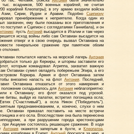
 80 тыс. человек. Войска
Антония
были значительно
 тыс. всадников, 500 военных кораблей, не считая
200 кораблей Клеопатры); в эту армию входили войска
й Азии, Сирии, Иудеи и Аравии. Подобно
Сципиону
рировал пренебрежение к неприятелю. Когда один из
был захвачен, ему были показаны все приготовления и
-то поступил и Сципион с соглядатаями Ганнибала), и он
нтонию
: пусть
Антоний
высадится в Италии и там через
 решится исход войны либо сам Октавиан высадится на
жения отверг и в свою очередь вызвал Октавиана на
ровести генеральное сражение при памятном обоим
е отклонил.
 Октавиан попытался напасть на морской лагерь
Антония
добраться только до Керкиры, и штормы заставили его
флот, которым командовал Агриппа, захватил важную
сам Октавиан сумел овладеть побережьем Эпира, а его
 островом Коркира. Армия и флот Октавиана затем
чтобы внезапно напасть на флот
Антония
. Последний,
тавил Октавиана отказаться от этого намерения и
е положение складывалось для
Антония
неблагоприятно:
или к Октавиану; его флот оказался под угрозой.
не битвы, выйдя из палатки, встретил погонщика осла;
Евтих ("Счастливый"), а осла Никон ("Победитель").
риятным предзнаменованием, и, конечно, слухи о нем
ие. Октавиан приказал поставить на месте встречи
гонщика и его осла. Впоследствии она была перенесена
ипподроме, а при разрушении города крестоносцами
. э. при Акциуме состоялось решающее сражение. В ходе
от
Антония
окажется запертым в бухте, и
Клеопатра
,
воими кораблями в Египет.
Антоний
бросился за нею, и