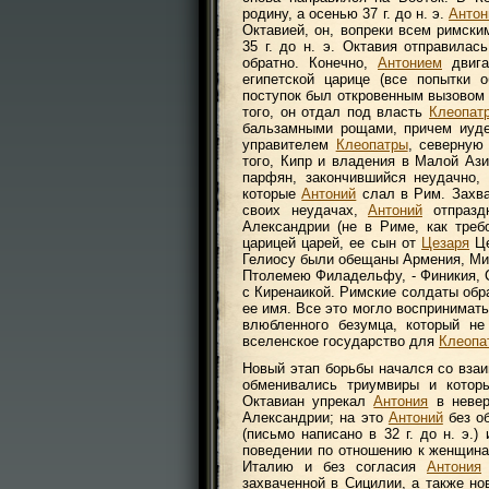
родину, а осенью 37 г. до н. э.
Антон
Октавией, он, вопреки всем римск
35 г. до н. э. Октавия отправилас
обратно. Конечно,
Антонием
двига
египетской царице (все попытки 
поступок был откровенным вызовом 
того, он отдал под власть
Клеопат
бальзамными рощами, причем иуде
управителем
Клеопатры
, северную
того, Кипр и владения в Малой Ази
парфян, закончившийся неудачно,
которые
Антоний
слал в Рим. Захва
своих неудачах,
Антоний
отпразд
Александрии (не в Риме, как треб
царицей царей, ее сын от
Цезаря
Це
Гелиосу были обещаны Армения, М
Птолемею Филадельфу, - Финикия, С
с Киренаикой. Римские солдаты об
ее имя. Все это могло воспринимат
влюбленного безумца, который не
вселенское государство для
Клеопа
Новый этап борьбы начался со взаи
обменивались триумвиры и которы
Октавиан упрекал
Антония
в невер
Александрии; на это
Антоний
без об
(письмо написано в 32 г. до н. э.
поведении по отношению к женщин
Италию и без согласия
Антония
захваченной в Сицилии, а также но