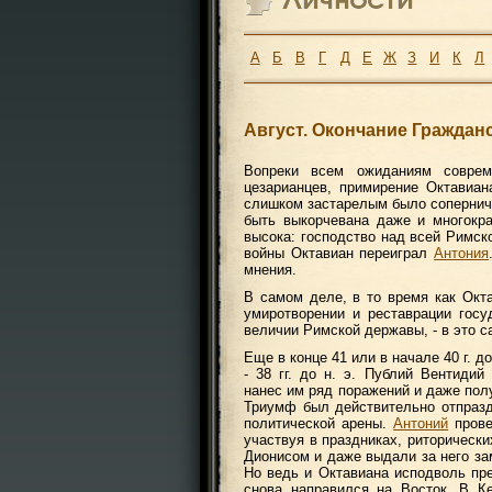
А
Б
В
Г
Д
Е
Ж
З
И
К
Л
Август. Окончание Граждан
Вопреки всем ожиданиям соврем
цезарианцев, примирение Октавиа
слишком застарелым было соперниче
быть выкорчевана даже и многокр
высока: господство над всей Римск
войны Октавиан переиграл
Антония
мнения.
В самом деле, в то время как Окта
умиротворении и реставрации госу
величии Римской державы, - в это 
Еще в конце 41 или в начале 40 г. д
- 38 гг. до н. э. Публий Вентиди
нанес им ряд поражений и даже пол
Триумф был действительно отпраздн
политической арены.
Антоний
прове
участвуя в праздниках, риторически
Дионисом и даже выдали за него з
Но ведь и Октавиана исподволь пр
снова направился на Восток. В К