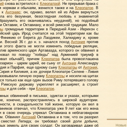
ий
снова встретился с
Клеопатрой
. Не прерывая брака с
им нормам и обычаям, женился также и на
Клеопатре
. В
ь к
Антонию
; он, однако, велел ей из Афин вернуться
ла его безумная, безоглядная любовь к знаменитой
образумить его оканчивались неудачей), но подобный
и Октавии, и Октавиану, и всей римской традиции. Мало
ры
громадные территории в Передней Азии - Иерихон с
йский царь Ирод считался на этой территории как бы
 Финикию от Берита до Лаодикеи, Халкидику и, кроме
и. Весной 36 г. до н. э. начался поход
Антония
против
 и этого факта не могли изменить победные реляции,
тив армянского царя Артавазда, которого он обвинил в
новал по поводу "победы" над Арменией триумф в
овал обычай!), причем
Клеопатра
была провозглашена
зарион - царем царей, ее сыну от
Антония
Александру
идия и Парфия, еще одному сыну
Клеопатры
от
Антония
,
ирия и Киликия, а их дочери Клеопатре Селене - Ливия
разовывали личную охрану
Клеопатры
и носили на щитах
ься только как еще один вызов Риму потерявшего голову
 Римскую державу укрепляет и расширяет, а строит
тры
и для себя - при
Клеопатре
.
мных обвинений в письмах, эдиктах и указах, которыми
е, конечно, распространялись в широкой аудитории.
ности, в скандальности той жизни, которую он вел в
иняков отвечал, что Клеопатра уже 9 лет как его жена
) и в свою очередь упрекал Октавиана в неблаговидном
ам. Обвинял
Антоний
Октавиана и в том, что он разорил
сместил Лепида; он требовал своей доли добычи,
вых земель для своих солдат. Он заговаривал даже об
Новые 