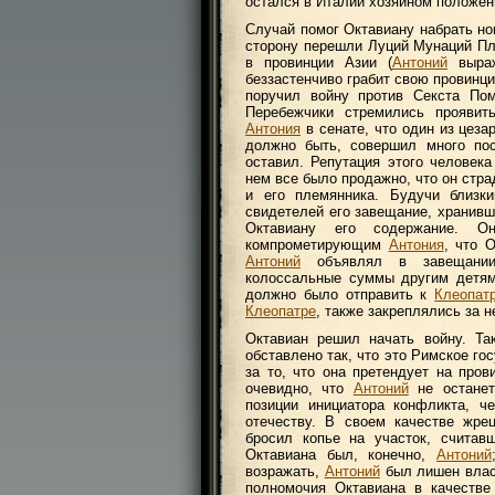
остался в Италии хозяином положен
Случай помог Октавиану набрать но
сторону перешли Луций Мунаций Пл
в провинции Азии (
Антоний
выраж
беззастенчиво грабит свою провинц
поручил войну против Секста По
Перебежчики стремились проявит
Антония
в сенате, что один из цеза
должно быть, совершил много пос
оставил. Репутация этого человека
нем все было продажно, что он стра
и его племянника. Будучи близ
свидетелей его завещание, хранивш
Октавиану его содержание. О
компрометирующим
Антония
, что 
Антоний
объявлял в завещани
колоссальные суммы другим дет
должно было отправить к
Клеопат
Клеопатре
, также закреплялись за н
Октавиан решил начать войну. Та
обставлено так, что это Римское го
за то, что она претендует на про
очевидно, что
Антоний
не останет
позиции инициатора конфликта, ч
отечеству. В своем качестве жре
бросил копье на участок, считав
Октавиана был, конечно,
Антоний
возражать,
Антоний
был лишен власт
полномочия Октавиана в качестве