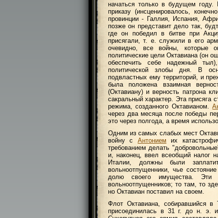
начаться только в будущем году.
приказу (инсценировалось, конечн
провинции - Галлия, Испания, Афри
позже он представит дело так, буд
где он победил в битве при Акци
присягали, т. е. служили в его ар
очевидно, все войны, которые 
политические цели Октавиана (он о
обеспечить себе надежный тыл)
политической злобы дня. В ос
подвластных ему территорий, и преж
была положена взаимная верност
(Октавиану) и верность патрона кл
сакральный характер. Эта присяга 
режима, созданного Октавианом.
А
через два месяца после победы пер
это через полгода, а время использ
Одним из самых слабых мест Октави
войну с
Антонием
их катастрофич
требованием делать "добровольные"
и, наконец, ввел всеобщий налог 
Италии, должны были заплати
вольноотпущенники, чье состояние
долю своего имущества. Эти 
вольноотпущенников; то там, то зд
но Октавиан поставил на своем.
Флот Октавиана, собиравшийся в 
присоединилась в 31 г. до н. э.