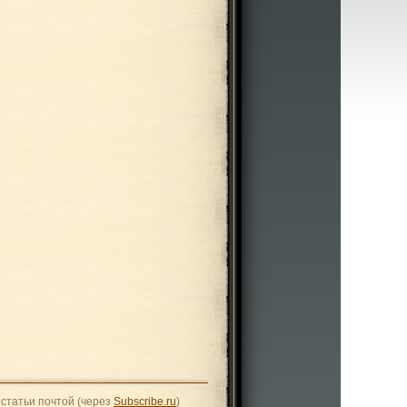
статьи почтой (через
Subscribe.ru
)