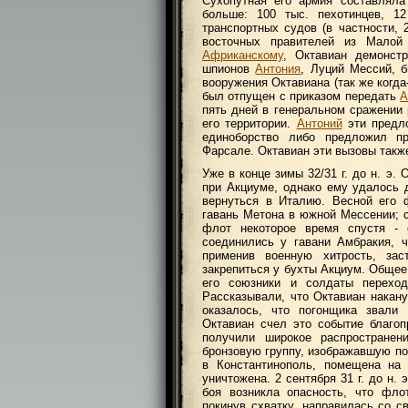
Сухопутная его армия составляла
больше: 100 тыс. пехотинцев, 12
транспортных судов (в частности, 
восточных правителей из Мало
Африканскому
, Октавиан демонст
шпионов
Антония
, Луций Мессий, 
вооружения Октавиана (так же когда
был отпущен с приказом передать
А
пять дней в генеральном сражении
его территории.
Антоний
эти предло
единоборство либо предложил п
Фарсале. Октавиан эти вызовы такж
Уже в конце зимы 32/31 г. до н. э.
при Акциуме, однако ему удалось 
вернуться в Италию. Весной его 
гавань Метона в южной Мессении; 
флот некоторое время спустя -
соединились у гавани Амбракия, 
применив военную хитрость, зас
закрепиться у бухты Акциум. Обще
его союзники и солдаты переход
Рассказывали, что Октавиан накану
оказалось, что погонщика звали 
Октавиан счел это событие благоп
получили широкое распространен
бронзовую группу, изображавшую по
в Константинополь, помещена на 
уничтожена. 2 сентября 31 г. до н
боя возникла опасность, что фл
покинув схватку, направилась со с