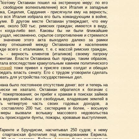
 Поэтому Октавиан пошел на экстренную меру: по его
о, свободное волеизъявление) вся Италия и западные
ка, Сицилия, Сардиния - присягнули ему на верность;
то вся Италия избрала его быть командующим в войне,
уме. В другом месте Октавиан утверждает, что ему
мии, около 500 тыс. римских граждан; имеются в виду,
он когда-либо вел. Каковы бы ни были ближайшие
щущал, несомненно, скрытое сопротивление и стремился
, значение этого акта выходило далеко за рамки
нову отношений между Октавианом и населением
де всего с италиками, т. е. с массой римских граждан,
ь - верность клиентов (италиков) своему патрону
иентам. Власти Октавиана был придан, таким образом,
стала впоследствии краеугольным камнем политического
нтоний
тоже привел к присяге своих солдат и обещал
едать власть сенату. Его с трудом уговорили сделать
овать для устройства государственных дел.
ана было постоянное отсутствие денег: вот и теперь на
ески не хватало. Октавиан обратился к богачам с
 пожертвования; он прибег к храмам в поисках займов
на ведение войны: все свободные, владевшие землей в
ть четвертую часть своих годовых доходов, а
 составляло 200 тыс. сестерциев и более, - восьмую
меры вызвали вспышку массового недовольства
есь происходили бунты, пожары, кровавые выступления,
Таренте и Брундисии, насчитывал 250 судов; к нему
 и спартанская флотилия под командованием Еврикла.