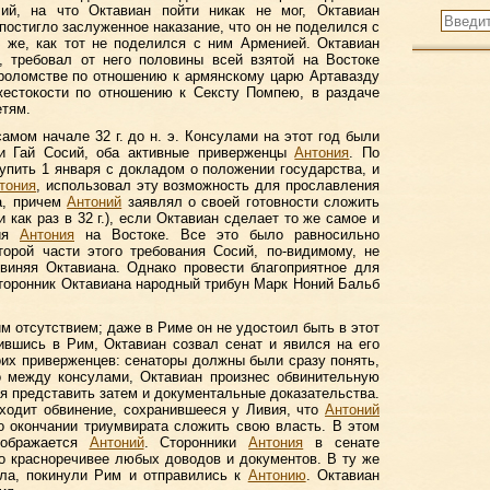
ий, на что Октавиан пойти никак не мог, Октавиан
постигло заслуженное наказание, что он не поделился с
 же, как тот не поделился с ним Арменией. Октавиан
, требовал от него половины всей взятой на Востоке
роломстве по отношению к армянскому царю Артавазду
 жестокости по отношению к Сексту Помпею, в раздаче
етям.
амом начале 32 г. до н. э. Консулами на этот год были
и Гай Сосий, оба активные приверженцы
Антония
. По
пить 1 января с докладом о положении государства, и
тония
, использовал эту возможность для прославления
а, причем
Антоний
заявлял о своей готовности сложить
 как раз в 32 г.), если Октавиан сделает то же самое и
ния
Антония
на Востоке. Все это было равносильно
орой части этого требования Сосий, по-видимому, не
бвиняя Октавиана. Однако провести благоприятное для
торонник Октавиана народный трибун Марк Ноний Бальб
м отсутствием; даже в Риме он не удостоил быть в этот
ившись в Рим, Октавиан созвал сенат и явился на его
оих приверженцев: сенаторы должны были сразу понять,
о между консулами, Октавиан произнес обвинительную
я представить затем и документальные доказательства.
сходит обвинение, сохранившееся у Ливия, что
Антоний
о окончании триумвирата сложить свою власть. В этом
зображается
Антоний
. Сторонники
Антония
в сенате
о красноречивее любых доводов и документов. В ту же
ула, покинули Рим и отправились к
Антонию
. Октавиан