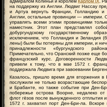
адмиралом Колиньи и королем
Карлом IX
. Р
на поддержку из Англии. Людвиг Нассау п
и Артуа вернуть Франции, Голландию и 
Англии, остальные провинции — империи. 
управлять всеми этими провинциями тольк
наместник. Этот план представлял собо
добургундскому государственному обра
исключением, что Голландия и Зеландия (
лены) были бы потеряны для империи, и нич
принадлежности «бургундского райо
Примечательно, что Оранский позже еще б
французский курс. Договоренности Люд
привели к тому, что в мае 1572 г. франц
поддержала Людвига при завоевании Бергена
Казалось, пришло время для вторжения в 
послужили не только возрастающие беспор
и Брабанте, но также событие при Ден-Бр
побережье острова Воорне, недалеко от
флот гёзов после вынужденного отплытия и
1572 г. захватил порт Ден-Бри-ла. Вскоре