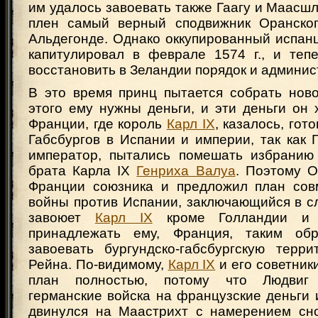
им удалось завоевать также Гаагу и Маасшлю
плен самый верный сподвижник Оранског
Альдегонде. Однако оккупированный испан
капитулировал в феврале 1574 г., и теп
восстановить в Зеландии порядок и админи
В это время принц пытается собрать ново
этого ему нужны деньги, и эти деньги он 
Франции, где король
Карл IX
, казалось, гот
Габсбургов в Испании и империи, так как Г
император, пытались помешать избранию
брата Карла IX
Генриха Валуа
. Поэтому О
Франции союзника и предложил план сов
войны против Испании, заключающийся в с
завоюет
Карл IX
кроме Голландии и 
принадлежать ему, Франция, таким об
завоевать бургундско-габсбургскую терр
Рейна. По-видимому,
Карл IX
и его советник
план полностью, потому что Людвиг
германские войска на французские деньги и
двинулся на Маастрихт с намерением сно