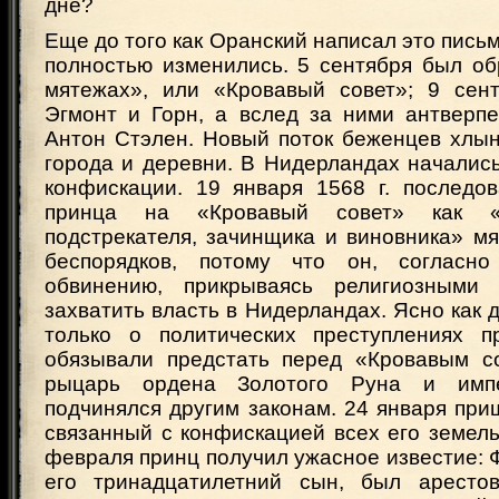
дне?
Еще до того как Оранский написал это письм
полностью изменились. 5 сентября был об
мятежах», или «Кровавый совет»; 9 сен
Эгмонт и Горн, а вслед за ними антверпе
Антон Стэлен. Новый поток беженцев хлын
города и деревни. В Нидерландах начались
конфискации. 19 января 1568 г. последо
принца на «Кровавый совет» как «
подстрекателя, зачинщика и виновника» м
беспорядков, потому что он, согласно
обвинению, прикрываясь религиозными 
захватить власть в Нидерландах. Ясно как д
только о политических преступлениях п
обязывали предстать перед «Кровавым со
рыцарь ордена Золотого Руна и имп
подчинялся другим законам. 24 января при
связанный с конфискацией всех его земел
февраля принц получил ужасное известие: 
его тринадцатилетний сын, был аресто