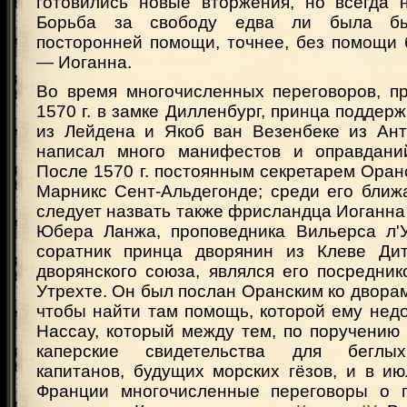
готовились новые вторжения, но всегда н
Борьба за свободу едва ли была б
посторонней помощи, точнее, без помощи 
— Иоганна.
Во время многочисленных переговоров, п
1570 г. в замке Дилленбург, принца поддер
из Лейдена и Якоб ван Везенбеке из Ант
написал много манифестов и оправданий
После 1570 г. постоянным секретарем Оран
Марникс Сент-Альдегонде; среди его ближ
следует назвать также фрисландца Иоганна 
Юбера Ланжа, проповедника Вильерса л'
соратник принца дворянин из Клеве Дит
дворянского союза, являлся его посредни
Утрехте. Он был послан Оранским ко двора
чтобы найти там помощь, которой ему нед
Нассау, который между тем, по поручению
каперские свидетельства для беглых
капитанов, будущих морских гёзов, и в ию
Франции многочисленные переговоры о 