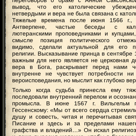
переговоров о браке с Анной Саксонско
вывод, что его католические убежде
нетвердыми и вера не была связана с катол
Тяжелые времена после июня 1566 г.,
Антверпене, частые беседы с каль
лютеранскими проповедниками и купцами
смысле позиция политического отмеж
видимо, сделали актуальной для его п
религии. Высказывание принца в сентябре 1
важным для него является не церковная д
вера в Бога, раскрывает перед нами че
внутренне не чувствует потребности н
вероисповедания, но мыслит как глубоко ве
Только когда судьба принесла ему тяж
последовали внутренний перелом и осозна
промысла. В июне 1567 г. Вильгельм 
Гессенскому: «Мы от всего сердца стремил
душу и совесть, читая и перечитывая свя
Писание и здесь и за пределами нашего
графства и владений…» Он искал религиоз