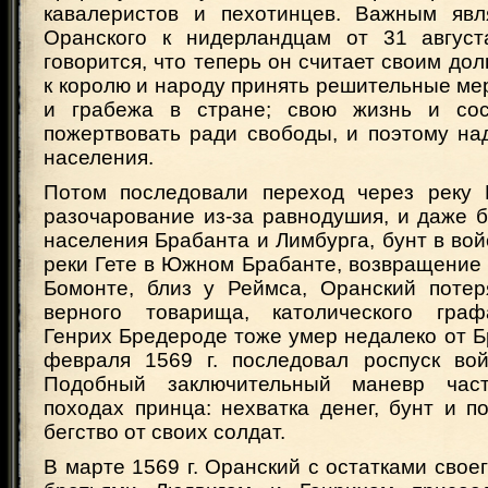
кавалеристов и пехотинцев. Важным явл
Оранского к нидерландцам от 31 август
говорится, что теперь он считает своим до
к королю и народу принять решительные ме
и грабежа в стране; свою жизнь и сос
пожертвовать ради свободы, и поэтому на
населения.
Потом последовали переход через реку 
разочарование из-за равнодушия, и даже 
населения Брабанта и Лимбурга, бунт в вой
реки Гете в Южном Брабанте, возвращение
Бомонте, близ у Реймса, Оранский потер
верного товарища, католического граф
Генрих Бредероде тоже умер недалеко от Бр
февраля 1569 г. последовал роспуск вой
Подобный заключительный маневр час
походах принца: нехватка денег, бунт и п
бегство от своих солдат.
В марте 1569 г. Оранский с остатками своег