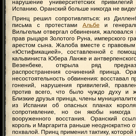
нарушение университетских привилеги
Испанию. Оранский больше никогда не видел
Принц решил сопротивляться: из Диллен
письма с протестами
Альбе
и генераль
Вильгельм отвергал обвинения, жаловался
прав рыцаря Золотого Руна, имперского г
арестом сына. Жалоба вместе с правовы
«Юстификацией», составленной с помощ
кальвиниста Юбера Ланже и антверпенског
Везенбеке, открыла ряд предна
распространения сочинений принца. Ора
несостоятельность обвинения: восставал п
гонений, нарушения привилегий, правле
против всего, что было чуждо духу и ж
Близкие друзья принца, члены муниципалит
из Испании об опасных планах корол
сопротивление, но он якобы никогда
вооруженного восстания. Оранский ссыл
король и Маргарита раньше неоднократно о
похвалой. Принц применил тактику, которой