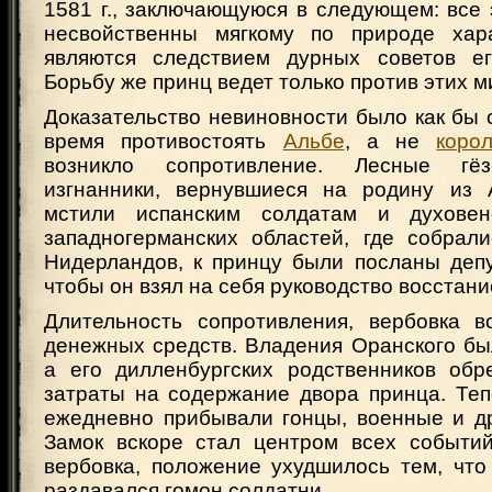
1581 г., заключающуюся в следующем: все
несвойственны мягкому по природе хара
являются следствием дурных советов ег
Борьбу же принц ведет только против этих м
Доказательство невиновности было как бы
время противостоять
Альбе
, а не
коро
возникло сопротивление. Лесные гёз
изгнанники, вернувшиеся на родину из 
мстили испанским солдатам и духовен
западногерманских областей, где собрали
Нидерландов, к принцу были посланы депу
чтобы он взял на себя руководство восстани
Длительность сопротивления, вербовка в
денежных средств. Владения Оранского бы
а его дилленбургских родственников об
затраты на содержание двора принца. Теп
ежедневно прибывали гонцы, военные и др
Замок вскоре стал центром всех событий
вербовка, положение ухудшилось тем, что
раздавался гомон солдатни.