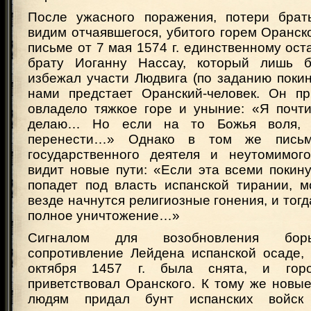
После ужасного поражения, потери брат
видим отчаявшегося, убитого горем Оранск
письме от 7 мая 1574 г. единственному ос
брату Иоганну Нассау, который лишь б
избежал участи Людвига (по заданию покин
нами предстает Оранский-человек. Он пр
овладело тяжкое горе и уныние: «Я почти
делаю… Но если на то Божья воля,
перенести…» Однако в том же письм
государственного деятеля и неутомимог
видит новые пути: «Если эта всеми покин
попадет под власть испанской тирании, м
везде начнутся религиозные гонения, и тогд
полное уничтожение…»
Сигналом для возобновления бор
сопротивление Лейдена испанской осаде, 
октября 1457 г. была снята, и горо
приветствовал Оранского. К тому же новы
людям придал бунт испанских войск 