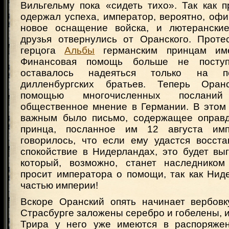
Вильгельму пока «сидеть тихо». Так как 
одержал успеха, император, вероятно, оф
новое оснащение войска, и лютеранские
друзья отвернулись от Оранского. Проте
герцога
Альбы
германским принцам име
Финансовая помощь больше не поступ
оставалось надеяться только на п
дилленбургских братьев. Теперь Ора
помощью многочисленных послани
общественное мнение в Германии. В этом
важным было письмо, содержащее оправд
принца, посланное им 12 августа им
говорилось, что если ему удастся восста
спокойствие в Нидерландах, это будет вы
который, возможно, станет наследнико
просит императора о помощи, так как Нид
частью империи!
Вскоре Оранский опять начинает вербовк
Страсбурге заложены серебро и гобелены, 
Трира у него уже имеются в распоряже