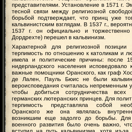
представителями. Установление в 1571 г. 
тесной связи между религиозной свободо
борьбой подтверждает, что принц уже то
кальвинистским взглядам. В 1537 г., вероят
1537 г. он официально и торжественно
Дордрехте) перешел в кальвинизм.
Характерной для религиозной позиции 
терпимость по отношению к католикам и л
имела и политические причины: после 1
нидерландского населения исповедовало к
важные помощники Оранского, как граф Хо
де Лален, Пауль Бюис не были кальвин
вероисповедания считалась непременным у
чтобы добиться сотрудничества всех
германских лютеранских принцев. Для полит
терпимость представляла собой необ
Оранского же она являлась внутренн
возникшим еще задолго до борьбы. Для 
военного развития было очень важно, что
вступил на путь кальвинизма, хотя из-за