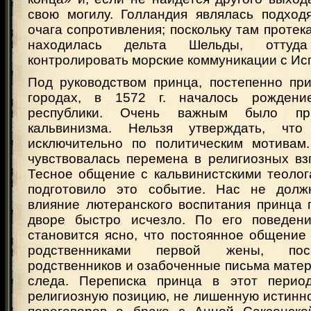
свою могилу. Голландия являлась подхо
очага сопротивления; поскольку там протек
находилась дельта Шельды, отту
контролировать морские коммуникации с Ис
Под руководством принца, постепенно при
городах, в 1572 г. началось рождени
республики. Очень важным было пр
кальвинизма. Нельзя утверждать, чт
исключительно по политическим мотивам
чувствовалась перемена в религиозных вз
Тесное общение с кальвинистскими теолог
подготовило это событие. Нас не должн
влияние лютеранского воспитания принца 
дворе быстро исчезло. По его поведени
становится ясно, что постоянное общение
родственниками первой жены, пос
родственников и озабоченные письма матер
следа. Переписка принца в этот период
религиозную позицию, не лишенную истинн