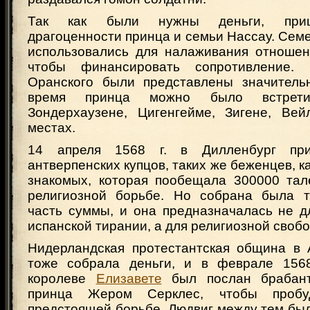
Так как были нужны деньги, приш
драгоценности принца и семьи Нассау. Се
использовались для налаживания отношен
чтобы финансировать сопротивление.
Оранского были представлены значитель
время принца можно было встрети
Зондерхаузене, Цигенгейме, Зигене, Вей
местах.
14 апреля 1568 г. в Дилленбург при
антверпенских купцов, таких же беженцев, ка
знакомых, которая пообещала 300000 та
религиозной борьбе. Но собрана была т
часть суммы, и она предназначалась не д
испанской тирании, а для религиозной своб
Нидерландская протестантская община в 
тоже собрала деньги, и в феврале 1568
королеве
Елизавете
был послан брабант
принца Жером Серклес, чтобы пробу
предстоящей борьбе. Людвиг между тем был