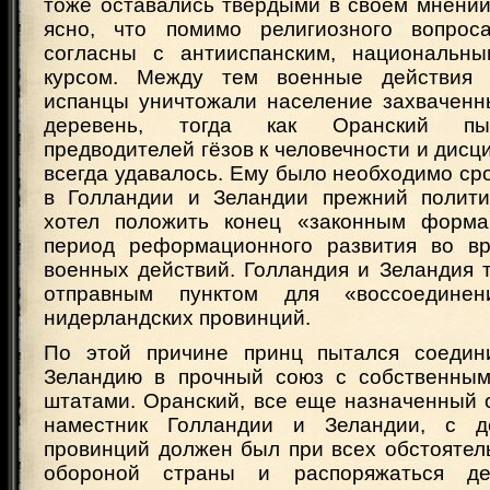
тоже оставались твердыми в своем мнении
ясно, что помимо религиозного вопрос
согласны с антииспанским, национальны
курсом. Между тем военные действия 
испанцы уничтожали население захваченн
деревень, тогда как Оранский пыт
предводителей гёзов к человечности и дисци
всегда удавалось. Ему было необходимо ср
в Голландии и Зеландии прежний полити
хотел положить конец «законным форма
период реформационного развития во вр
военных действий. Голландия и Зеландия 
отправным пунктом для «воссоединени
нидерландских провинций.
По этой причине принц пытался соедин
Зеландию в прочный союз с собственным
штатами. Оранский, все еще назначенный
наместник Голландии и Зеландии, с д
провинций должен был при всех обстоятел
обороной страны и распоряжаться де