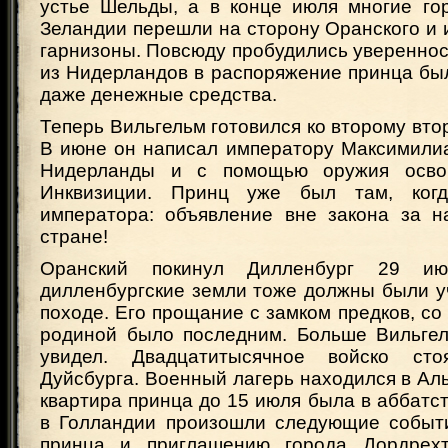
устье Шельды, а в конце июля многие го
Зеландии перешли на сторону Оранского и 
гарнизоны. Повсюду пробудились уверенност
из Нидерландов в распоряжение принца бы
даже денежные средства.
Теперь Вильгельм готовился ко второму вто
В июне он написал императору Максимилиа
Нидерланды и с помощью оружия осво
Инквизиции. Принц уже был там, ког
императора: объявление вне закона за 
стране!
Оранский покинул Дилленбург 29 и
дилленбургские земли тоже должны были у
походе. Его прощание с замком предков, со
родиной было последним. Больше Вильгел
увидел. Двадцатитысячное войско ст
Дуйсбурга. Военный лагерь находился в Аль
квартира принца до 15 июля была в аббатс
в Голландии произошли следующие событ
принца и приглашению города Дордрех