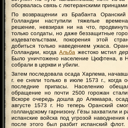
оборвалась связь с лютеранскими принцами 
По возвращении из Брабанта Оранский 
Голландии наступили тяжелые време
решение, невзирая ни на что, продвинут
только солдаты, но даже беззащитные гор
издевательствам, покорения этой ст
добиться только наведением ужаса. Оран
Голландии, когда
Альба
жестоко мстил дер
Было уничтожено население Цюфтена, в 
собрали в церкви и убили.
Затем последовала осада Харлема, начавш
г. ее сняли только в июле 1573 г., когда
последние припасы. Населению обеща
обращение но почти 2500 горожан стали
Вскоре очередь дошла до Алкмаара, осад
августе 1573 г. Но теперь Оранский смо
голландскому гарнизону. Гёзы захватили и р
испанские войска под угрозой наводнения 
после этого был разбит испанский флот.