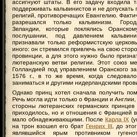
ассигнуют штаты. В его задачу входила т
поддерживать кальвинистов и не допускать 
религий, противоречащих Евангелию. Факт
разрешался только кальвинизм. Горо
Зеландии, которые поклялись Оранско
послушании, под давлением кальвини
признавали только реформистскую церковь
иного: он стремился привлечь на свою стор
провинции, а для этого нужно было призна
лютеранскую ветви религии. Этот союз м
Голландией под управлением Оранского за
1576 г., в то же время, когда следовало
заниматься и другими нидерландскими пров
Однако принц хотел сначала получить пом
Речь могла идти только о Франции и Англии,
стороны лютеранских германских принцев
приходилось, но и отношения с Францией 
мало обнадеживающими. После
Карла IX
(у
на трон взошел его брат
Генрих III
, до это
являвшийся ярым противником гугено