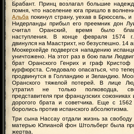
Брабант. Принц возлагал большие надежд
помня, что население юга пришло в волнение
Альба
покинул страну, уехав в Брюссель, и 
Нидерланды прибыл его преемник дон Луи
считал Оранский, время было благ
наступления. В конце февраля 1574 г
двинулся на Маастрихт, но безуспешно. 14 а
Моокерхейде подвергся нападению испанце
уничтожено. На этот раз в бою пали Людви
брат Оранского Генрих и граф Кристоф 
курфюрста. Следовало опасаться, что теп
продвинутся в Голландию и Зеландию. Моо
Оранского тяжелой потерей. В лице Лю
утратил не только полководца, св
представителя при французских союзниках 
дорогого брата и советчика. Еще с 1562 
боролись против испанского абсолютизма.
Три сына Нассау отдали жизнь за свободу
матерью Юлианой фон Штольберг была пр
жертва.