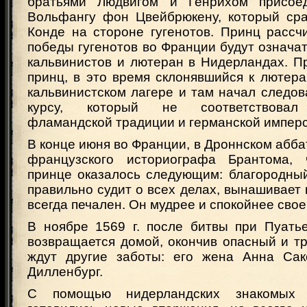
братьями Людвигом и Генрихом присое
Вольфангу фон Цвейбрюкену, который ср
Конде на стороне гугенотов. Принц рассч
победы гугенотов во Франции будут означат
кальвинистов и лютеран в Нидерландах. П
принц, в это время склонявшийся к лютера
кальвинистском лагере и там начал следо
курсу, который не соответствовал 
фламандской традиции и германской имперс
В конце июня во Франции, в Дроннском аббат
французского историографа Брантома,
принце оказалось следующим: благородный
правильно судит о всех делах, вынашивает 
всегда печален. Он мудрее и спокойнее свое
В ноябре 1569 г. после битвы при Пуать
возвращается домой, окончив опасный и т
ждут другие заботы: его жена Анна Сак
Дилленбург.
С помощью нидерландских знакомых 