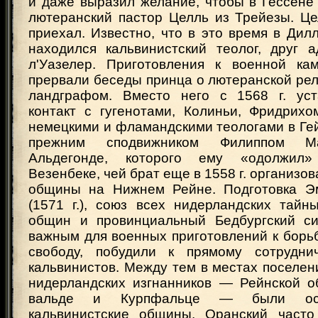
и даже выразил желание, чтобы в Гессене
лютеранский пастор Целль из Трейезы. Це
приехал. Известно, что в это время в Дил
находился кальвинистский теолог, друг 
л'Уазелер. Приготовления к военной кам
прервали беседы принца о лютеранской рел
ландграфом. Вместо него с 1568 г. уст
контакт с гугенотами, Колиньи, Фридрихо
немецкими и фламандскими теологами в Гей
прежним сподвижником Филиппом Ма
Альдегонде, которого ему «одолжил»
Везенбеке, чей брат еще в 1558 г. организо
общины на Нижнем Рейне. Подготовка Эм
(1571 г.), союз всех нидерландских тайн
общин и провинциальный Бедбургский си
важным для военных приготовлений к борь
свободу, побудили к прямому сотрудни
кальвинистов. Между тем в местах поселе
нидерландских изгнанников — Рейнской об
вальде и Курпфальце — были ос
кальвинистские общины. Оранский часто