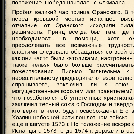
поражение. Победа началась с Алкмаара.
Пробил великий час принца Оранского. В т
перед кровавой местью испанцев выз
отчаяние, от Оранского исходили сила
решимость. Принц всегда был там, где 
необходимость в помощи, хотя ем
преодолевать все возможные трудност
властями следовало обращаться со всей о
как они часто были католиками, настроенны
также нельзя было больше рассчитыват
пожертвования. Письмо Вильгельма к
нерешительному предводителю гезов полно
спрашиваете, заключил ли я союз 
могущественным королем или правителем? 
что позаботился об угнетенных христиана
заключил тесный союз с Господом и твердо 
кто верит в него, будут освобождены Его 
Хозяин небесной рати пошлет нам войска…
еще в августе 1573 г. Но положение вскоре 
Испанцы с 1573-го до 1574 г. держали в ос