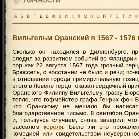
А
Б
В
Г
Д
Е
Ж
З
И
К
Л
М
Н
О
П
Р
С
Т
У
Ф
Вильгельм Оранский в 1567 - 1576 г
Сколько он находился в Дилленбурге, п
следил за развитием событий во Фландрии 
пор как 22 августа 1567 года грозный гер
Брюссель, о восстании не было и речи; по-в
в отношении города примирительную позиц
этого в Левене герцог оказал сердечный пр
Оранского Филиппу-Вильгельму, графу Бюрен
тепло, что гофмейстер графа Генрих фон В
что Оранскому не мешало бы написа
благодарственное письмо. 8 сентября Оран
и, пользуясь случаем, снова заверил, чт
вассалом
короля
. Было ли это проявлен
комедией или свидетельством неуверенно