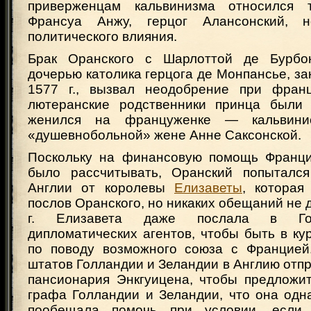
приверженцам кальвинизма относился 
Франсуа Анжу, герцог Алансонский,
политического влияния.
Брак Оранского с Шарлоттой де Бурбон,
дочерью католика герцога де Монпансье, з
1577 г., вызвал неодобрение при франц
лютеранские родственники принца были 
женился на француженке — кальвини
«душевнобольной» жене Анне Саксонской.
Поскольку на финансовую помощь Франци
было рассчитывать, Оранский попытался
Англии от королевы
Елизаветы
, которая
послов Оранского, но никаких обещаний не д
г. Елизавета даже послала в Го
дипломатических агентов, чтобы быть в ку
по поводу возможного союза с Францией
штатов Голландии и Зеландии в Англию отп
пансионария Энкгуицена, чтобы предложит
графа Голландии и Зеландии, что она одн
пообещала помочь при условии, если