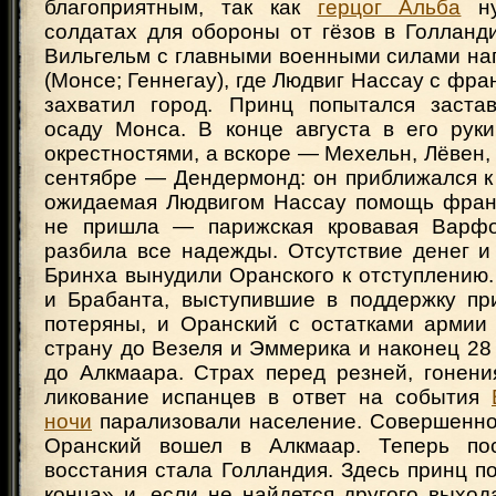
благоприятным, так как
герцог Альба
ну
солдатах для обороны от гёзов в Голланд
Вильгельм с главными военными силами на
(Монсе; Геннегау), где Людвиг Нассау с фр
захватил город. Принц попытался заст
осаду Монса. В конце августа в его рук
окрестностями, а вскоре — Мехельн, Лёвен, 
сентябре — Дендермонд: он приближался к
ожидаемая Людвигом Нассау помощь франц
не пришла — парижская кровавая Варфо
разбила все надежды. Отсутствие денег и
Бринха вынудили Оранского к отступлению
и Брабанта, выступившие в поддержку пр
потеряны, и Оранский с остатками армии
страну до Везеля и Эммерика и наконец 28
до Алкмаара. Страх перед резней, гонени
ликование испанцев в ответ на события
ночи
парализовали население. Совершенн
Оранский вошел в Алкмаар. Теперь по
восстания стала Голландия. Здесь принц п
конца» и, если не найдется другого выход