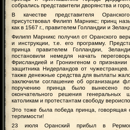
собрались представители дворянства и горо
В качестве представителя Оранско
присутствовал Филипп Марникс; принц наз
как в 1567 г., правителем Голландии и Зелан
Филипп Марникс получил от Оранского вер
и инструкции, т.е. его программу. Предс
принца правителем Голландии, Зелан
постановили немедля начать переговор
Фрисландией и Гронингеном о признании 
защитника Нидерландов от чужестранцев.
также денежные средства для выплаты жал
заключили соглашение об организации фл
поручению принца было вынесено пос
окончательного решения генеральных ш
католикам и протестантам свободу вероисп
Это тоже была победа принца, говорящая 
терпимости!
23 июля Оранский прибыл в Рермо