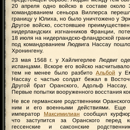
20 апреля одно войско в составе около 
командованием сеньора Виллерса перешл
границу у Юлиха, но было уничтожено у Эр
Другое войско, состоявшее преимуществен
нидерландских изгнанников Франции, пот
18 июля на нидерландско-фландрской грани
под командованием Людвига Нассау пошло
Хронингену.
23 мая 1568 г. у Хайлигерлее Людвиг од
испанцами. Вскоре его войско насчитывало
тем не менее было разбито
Альбой
у Ем
Нассау с частью солдат бежал в Восточ
Другой брат Оранского, Адольф Нассау,
Первые попытки вооруженного восстания ко
Не все германские родственники Оранског
ним и его военными действиями. Еще 
император
Максимилиан
сообщил курфюрс
что заступится за Оранского перед к
гессенские и саксонские родственни