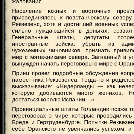
жалования.
Население южных и восточных провин
присоединялось к повстанческому северу.
Реквезенс, хотя и достигший военных успе
сильно нуждающийся в деньгах, созвал
Генеральные штаты, депутаты потре
иностранные войска, убрать из адми
чужеземных чиновников, признать привил
мир с мятежниками севера. Загнанный в у
вынужден начать переговоры о мире с Оран
Принц провел подробные обсуждения вопр
наместника Реквезенса. Тогда-то и родило
высказывание: «Нидерланды — как невес
которую добиваются много женихов. 
достаться королю Испании…»
Провинциальные штаты Голландии позже то
переговорах о мире, которые проводились 
Бреде и Гертруденбурге. Попытки Реквезе
себе Оранского не увенчались успехом, и