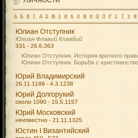
А
Б
В
Г
Д
Е
Ж
З
И
К
Л
М
Н
О
П
Р
С
Т
У
Ф
Юлиан Отступник
Юлиан Флавий Клавдий
331 - 26.6.363
Юлиан Отступник. История краткого пра
Юлиан Отступник. Борьба с христианств
Юрий Владимирский
26.11.1188 - 4.3.1238
Юрий Долгорукий
около 1090 - 15.5.1157
Юрий Московский
неизвестно - 21.11.1325
Юстин I Византийский