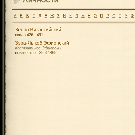
А
Б
В
Г
Д
Е
Ж
З
И
К
Л
М
Н
О
П
Р
С
Т
У
Ф
Зенон Византийский
около 426 - 491
Зэра-Яыкоб Эфиопский
Костэнтинос Эфиопский
неизвестно - 28.8.1468