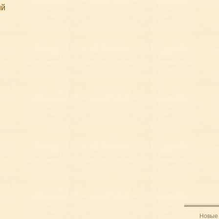
ий
Новые 