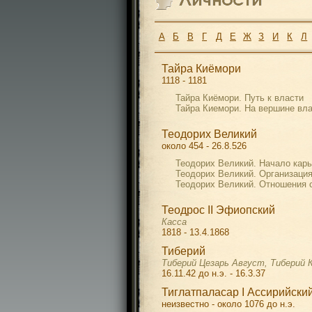
А
Б
В
Г
Д
Е
Ж
З
И
К
Л
Тайра Киёмори
1118 - 1181
Тайра Киёмори. Путь к власти
Тайра Киемори. На вершине вл
Теодорих Великий
около 454 - 26.8.526
Теодорих Великий. Начало карь
Теодорих Великий. Организация
Теодорих Великий. Отношения 
Теодрос II Эфиопский
Касса
1818 - 13.4.1868
Тиберий
Тиберий Цезарь Август, Тиберий 
16.11.42 до н.э. - 16.3.37
Тиглатпаласар I Ассирийски
неизвестно - около 1076 до н.э.