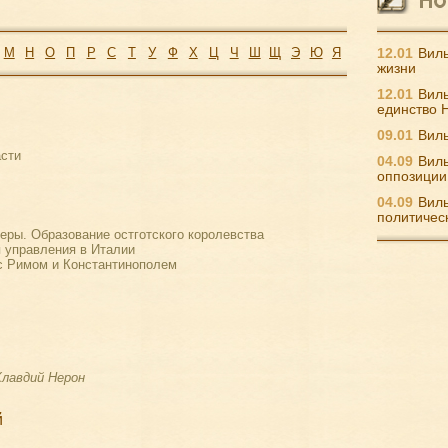
М
Н
О
П
Р
С
Т
У
Ф
Х
Ц
Ч
Ш
Щ
Э
Ю
Я
12.01
Виль
жизни
12.01
Виль
единство 
09.01
Виль
асти
04.09
Виль
оппозиции
04.09
Виль
политичес
еры. Образование остготского королевства
 управления в Италии
с Римом и Константинополем
Клавдий Нерон
й