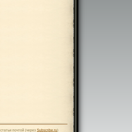
статьи почтой (через
Subscribe.ru
)