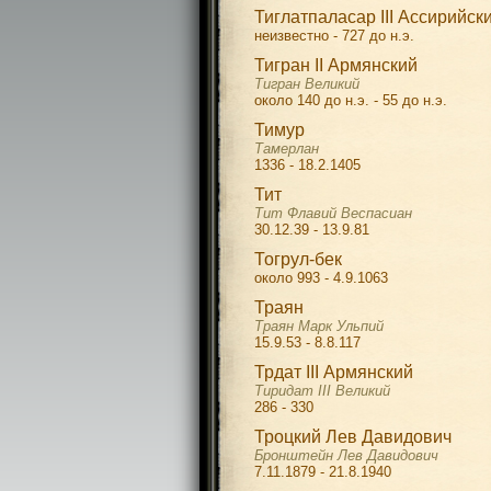
Тиглатпаласар III Ассирийск
неизвестно - 727 до н.э.
Тигран II Армянский
Тигран Великий
около 140 до н.э. - 55 до н.э.
Тимур
Тамерлан
1336 - 18.2.1405
Тит
Тит Флавий Веспасиан
30.12.39 - 13.9.81
Тогрул-бек
около 993 - 4.9.1063
Траян
Траян Марк Ульпий
15.9.53 - 8.8.117
Трдат III Армянский
Тиридат III Великий
286 - 330
Троцкий Лев Давидович
Бронштейн Лев Давидович
7.11.1879 - 21.8.1940