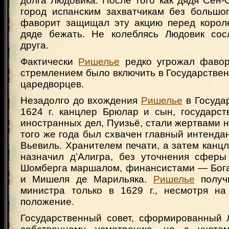
долга Людовика. После того как дядя Сен
город испанским захватчикам без большог
фаворит защищал эту акцию перед корол
дяде бежать. Не колеблясь Людовик сос
друга.
Фактически
Ришелье
редко угрожал фавор
стремлением было включить в Государстве
царедворцев.
Незадолго до вхождения
Ришелье
в Госуда
1624 г. канцлер Брюлар и сын, государст
иностранных дел, Пуизьё, стали жертвами 
того же года был схвачен главный интенд
Вьевиль. Хранителем печати, а затем канцл
назначил д’Алигра, без уточнения сферы
Шомберга маршалом, финансистами — Бог
и Мишеля де Марильяка.
Ришелье
получи
министра только в 1629 г., несмотря на
положение.
Государственный совет, сформированный Л