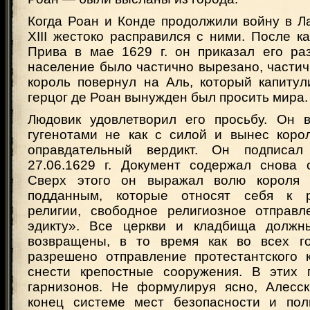
Когда Роан и Конде продолжили войну в Л
XIII жестоко расправился с ними. После к
Прива в мае 1629 г. он приказал его раз
население было частично вырезано, частич
король повернул на Аль, который капитул
герцог де Роан вынужден был просить мира.
Людовик удовлетворил его просьбу. Он 
гугенотами не как с силой и вынес коро
оправдательный вердикт. Он подписал
27.06.1629 г. Документ содержал снова
Сверх этого он выражал волю короля 
подданным, которые относят себя к 
религии, свободное религиозное отправ
эдикту». Все церкви и кладбища долж
возвращены, в то время как во всех го
разрешено отправление протестантского к
снести крепостные сооружения. В этих 
гарнизонов. Не формулируя ясно, Алесск
конец системе мест безопасности и пол