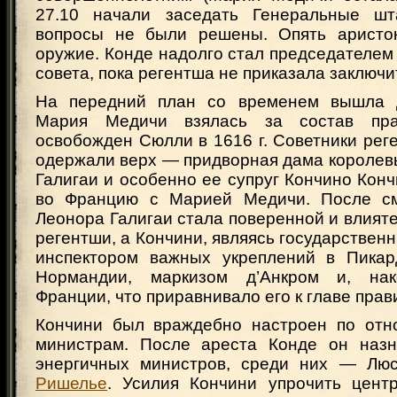
27.10 начали заседать Генеральные ш
вопросы не были решены. Опять аристок
оружие. Конде надолго стал председателем
совета, пока регентша не приказала заключит
На передний план со временем вышла д
Мария Медичи взялась за состав пра
освобожден Сюлли в 1616 г. Советники рег
одержали верх — придворная дама королев
Галигаи и особенно ее супруг Кончино Кон
во Францию с Марией Медичи. После 
Леонора Галигаи стала поверенной и влият
регентши, а Кончини, являясь государствен
инспектором важных укреплений в Пикар
Нормандии, маркизом д’Анкром и, на
Франции, что приравнивало его к главе прав
Кончини был враждебно настроен по отн
министрам. После ареста Конде он назн
энергичных министров, среди них — Люс
Ришелье
. Усилия Кончини упрочить цент