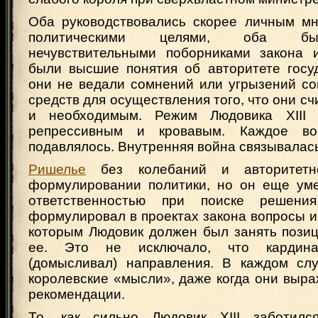
Оба руководствовались скорее личным мн
политическими целями, оба бы
нечувствительными поборниками закона 
были высшие понятия об авторитете госуд
они не ведали сомнений или угрызений со
средств для осуществления того, что они с
и необходимым. Режим Людовика XII
репрессивным и кровавым. Каждое во
подавлялось. Внутренняя война связывалас
Ришелье
без колебаний и авторитетн
формулировании политики, но он еще уме
ответственностью при поиске решени
формулировал в проектах закона вопросы и
которым Людовик должен был занять позиц
ее. Это не исключало, что кардина
(домысливал) направления. В каждом сл
королевские «мысли», даже когда они выра
рекомендации.
То, как сильно Людовик XIII заботилс