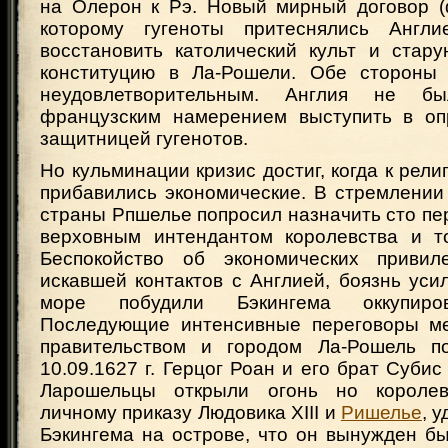
на Олерон к Рэ. Новый мирный договор (ф
которому гугеноты притеснялись Англ
восстановить католический культ и стар
конституцию в Ла-Рошели. Обе стороны 
неудовлетворительным. Англия не б
французским намерением выступить в оп
защитницей гугенотов.
Но кульминации кризис достиг, когда к рел
прибавились экономические. В стремлении
страны Рпшелье попросил назначить сто п
верховным интендантом королевства и т
Беспокойство об экономических привиле
искавшей контактов с Англией, боязнь ус
море побудили Бэкингема оккупиров
Последующие интенсивные переговоры ме
правительством и городом Ла-Рошель по
10.09.1627 г. Герцог Роан и его брат Субис
Ларошельцы открыли огонь но короле
личному приказу Людовика XIII и
Ришелье
, 
Бэкингема на острове, что он вынужден б