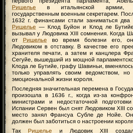
первого президента парламента, Абел
Ришелье
в итальянской армии, 
государственным военным секретарем. Пос
1632 г. финансами стали заниматься два
Ришелье
— Клод Буйон и Клод ле Бутийе
вызывал у Людовика XIII сомнения. Когда 
от
Ришелье
во время болезни его, он
Людовиком в отставку. В качестве его пр
хранителя печати, а затем и канцлера Фр
Сегуйе, вышедший из мощной парламентско
Клода ле Бутийе, графу Шавиньи, вменялось
только управлять своим ведомством, но
эмоциональной жизни короля.
Последняя значительная перемена в Госуд
произошла в 1636 г., когда из-за конфро
министрами и недостаточной подготовки
Испании Сервен был снят Людовиком XIII со 
место занял Франсуа Субле де Нойе. Он
должен был заботиться о настроении короля
Так
Ришелье
и Людовик XIII создал