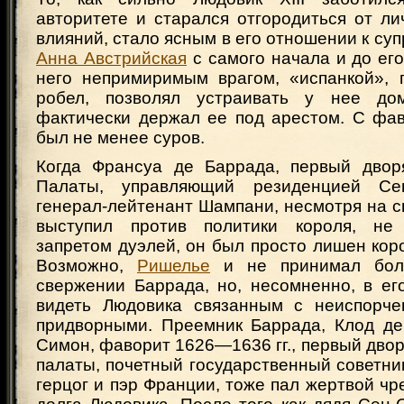
авторитете и старался отгородиться от л
влияний, стало ясным в его отношении к суп
Анна Австрийская
с самого начала и до ег
него непримиримым врагом, «испанкой», 
робел, позволял устраивать у нее д
фактически держал ее под арестом. С фа
был не менее суров.
Когда Франсуа де Баррада, первый двор
Палаты, управляющий резиденцией Се
генерал-лейтенант Шампани, несмотря на с
выступил против политики короля, не
запретом дуэлей, он был просто лишен кор
Возможно,
Ришелье
и не принимал боль
свержении Баррада, но, несомненно, в ег
видеть Людовика связанным с неиспорч
придворными. Преемник Баррада, Клод де 
Симон, фаворит 1626—1636 гг., первый дво
палаты, почетный государственный советник
герцог и пэр Франции, тоже пал жертвой чр