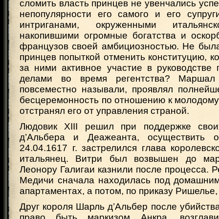
сломить власть принцев не увенчались успе
непопулярности его самого и его супруг
интриганами, окруженными итальянск
накопившими огромные богатства и оскор
французов своей амбициозностью. Не была
принцев попыткой отменить конституцию, к
за ними активное участие в руководстве 
делами во время регентства? Маршал 
повсеместно называли, проявлял полнейш
бесцеремонность по отношению к молодому
отстранял его от управления страной.
Людовик XIII решил при поддержке свои
д’Альбера и Деажеанта, осуществить от
24.04.1617 г. застрелился глава королевск
итальянец. Витри был возвышен до мар
Леонору Галигаи казнили после процесса. 
Медичи сначала находилась под домашним
апартаментах, а потом, по приказу Ришелье,
Друг короля Шарль д’Альбер после убийств
право быть маркизом Анкра, возглави