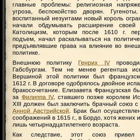
главные проблемы: религиозная напряже
угроза, беспокойство дворян. Гугеноты
воспитанный иезуитами новый король огра
начали обдумывать расширение своей 
Католицизм, которым после 1610 г. пе
подъем, начал раскалываться на политиче
предъявлявшие права на влияние во внеш
политике.
Внешнюю политику
Генрих IV
проводи
Габсбургам. Тем не менее регентша иск
Вершиной этой политики был французско
1612 г. В договоре одобрялось двойное исп
бракосочетание. Елизавета Французская б
за
Филиппа IV
, ставшего позже королем И
XIII должен был заключить брачный союз 
Анной Австрийской
. Брак был осуществле
соображений в 1615 г., в Бордо, хотя жених 
лишь четырнадцатилетнего возраста.
Как следствие, этот союз привел 