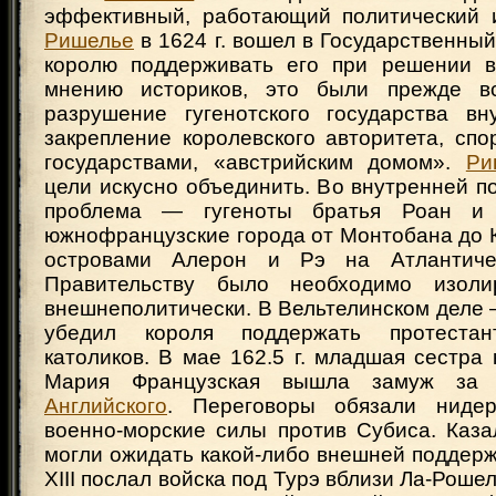
эффективный, работающий политический и
Ришелье
в 1624 г. вошел в Государственный
королю поддерживать его при решении в
мнению историков, это были прежде вс
разрушение гугенотского государства вну
закрепление королевского авторитета, спо
государствами, «австрийским домом».
Ри
цели искусно объединить. Во внутренней п
проблема — гугеноты братья Роан и 
южнофранцузские города от Монтобана до 
островами Алерон и Рэ на Атлантиче
Правительству было необходимо изолир
внешнеполитически. В Вельтелинском дел
убедил короля поддержать протестан
католиков. В мае 162.5 г. младшая сестра 
Мария Французская вышла замуж за
Английского
. Переговоры обязали нидер
военно-морские силы против Субиса. Каза
могли ожидать какой-либо внешней поддерж
XIII послал войска под Турэ вблизи Ла-Роше