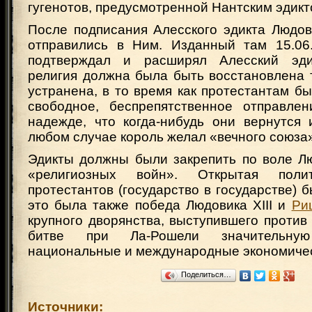
гугенотов, предусмотренной Нантским эдикт
После подписания Алесского эдикта Людов
отправились в Ним. Изданный там 15.06.
подтверждал и расширял Алесский эдик
религия должна была быть восстановлена 
устранена, в то время как протестантам б
свободное, беспрепятственное отправле
надежде, что когда-нибудь они вернутся 
любом случае король желал «вечного союза
Эдикты должны были закрепить по воле Лю
«религиозных войн». Открытая полит
протестантов (государство в государстве) 
это была также победа Людовика XIII и
Ри
крупного дворянства, выступившего против
битве при Ла-Рошели значительну
национальные и международные экономичес
Поделиться…
Источники: