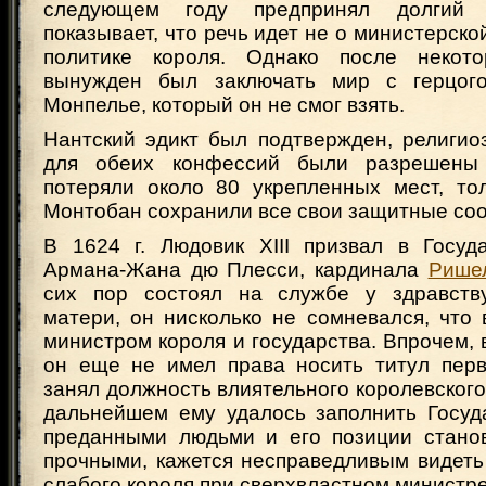
следующем году предпринял долгий 
показывает, что речь идет не о министерско
политике короля. Однако после некот
вынужден был заключать мир с герцог
Монпелье, который он не смог взять.
Нантский эдикт был подтвержден, религио
для обеих конфессий были разрешены 
потеряли около 80 укрепленных мест, то
Монтобан сохранили все свои защитные со
В 1624 г. Людовик XIII призвал в Госуд
Армана-Жана дю Плесси, кардинала
Рише
сих пор состоял на службе у здравств
матери, он нисколько не сомневался, что
министром короля и государства. Впрочем,
он еще не имел права носить титул перв
занял должность влиятельного королевского 
дальнейшем ему удалось заполнить Госуд
преданными людьми и его позиции стано
прочными, кажется несправедливым видеть
слабого короля при сверхвластном министре