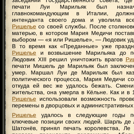
заседании Государственного совета, гд
печати Луи Марильяк был назна
главнокомандующим в Италии, должно
интенданта своего дома и уволила все
Ришелье
со своей службы. После столкнов
матерью, в котором Мария Медичи постав
выбором — «я или Ришелье», — Людовик уд
В то время как «Преданные» уже праздн
Ришелье
и возвышение Марильяка до пе
Людовик XIII решил уничтожить врагов
Ри
печати Мишель де Марильяк был заключен
умер. Маршал Луи де Марильяк был каз
политического процесса, Мария Медичи со
откуда ей вес же удалось бежать. Смени
жительства, она умерла в Кёльне. Как и в 1
Ришелье
использовали возможность пров
перемены в дворцовых и административных
Ришелье
удалось в следующие годы по
ключевые позиции своих людей. Шарль де 
Шатонёв, принял печать королевства, Ле