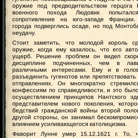
оружие под предводительством герцога 
военного похода Людовик попыталс
сопротивление на юго-западе Франции.
города подверглись осаде, но под Монтоб
неудачу.
Стоит заметить, что молодой король ср
оружие, когда ему казалось, что его авт
ущерб. Решение проблем он видел скор
дисциплине подчиненных, чем в лав
различными интересами. Ему и в голо
разъединить гугенотов или препятствовать
отправлениях. Он многократно стремилс
конфессиям по справедливости, и это был
осуществлением принципов Нантского эд
представителем нового поколения, котор
бедствий гражданской войны второй поло
другой стороны, он занимал бескомпромис
влиянием усиливающегося католицизма.
Фаворит Лунне умер 15.12.1621 г. То, 