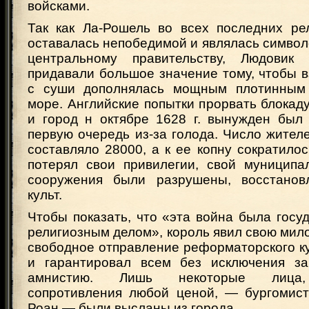
войсками.
Так как Ла-Рошель во всех последних ре
оставалась непобедимой и являлась симво
центральному правительству, Людови
придавали большое значение тому, чтобы в
с суши дополнялась мощным плотинным
море. Английские попытки прорвать блокаду
и город н октябре 1628 г. вынужден был 
первую очередь из-за голода. Число жител
составляло 28000, а к ее копну сократилос
потерял свои привилегии, свой муниципал
сооружения были разрушены, восстановл
культ.
Чтобы показать, что «эта война была госу
религиозным делом», король явил свою мил
свободное отправление реформаторского к
и гарантировал всем без исключения за
амнистию. Лишь некоторые лица,
сопротивления любой ценой, — бургомист
Роан — были высланы из города.