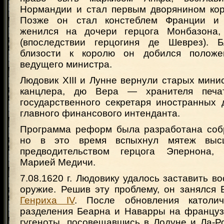
Нормандии и стал первым дворянином кор
Позже он стал констеблем Франции и 
женился на дочери герцога Монбазона
(впоследствии герцогиня де Шеврез). Б
близости к королю он добился полож
ведущего министра.
Людовик XIII и Лунне вернули старых мин
канцлера, дю Вера — хранителя печа
государственного секретаря иностранных
главного финансового интенданта.
Программа реформ была разработана соб
но в это время вспыхнул мятеж выс
предводительством герцога Эпернона, 
Марией Медичи.
7.08.1620 г. Людовику удалось заставить в
оружие. Решив эту проблему, он занялся 
Генриха IV
. После обновления католич
разделения Беарна и Наварры на француз
гугеноты, посовещавшись в Лодуне и Ла-Р