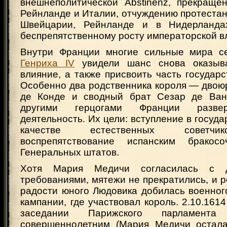
внешнеполитической Abstinenz, прекраще
Рейнланде и Италии, отчуждению протестан
Швейцарии, Рейнланде и в Нидерланд
беспрепятственному росту императорской в
Внутри Франции многие сильные мира се
Генриха IV
увидели шанс снова оказыва
влияние, а также присвоить часть государс
Особенно два родственника короля — двою
де Конде и сводный брат Сезар де Ва
другими герцогами Франции развер
деятельность. Их цели: вступление в госуда
качестве естественных советчи
воспрепятствование испанским бракосо
Генеральных штатов.
Хотя Мария Медичи согласилась с 
требованиями, мятежи не прекратились, и р
радости юного Людовика добилась военног
кампании, где участвовал король. 2.10.1614 
заседании Парижского парламент
совершеннолетним (Мария Медичи остала