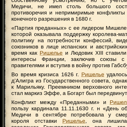
собственному усмотрению, но с учет
Медичи, не имел столь большого сост
противоречия и непримиримые конфликты
конечного разрешения в 1680 г.
«Партия преданных» с ее лидером Мишеле
которой оказывала поддержку королева-ма
политику на потребности конфессий, вид
союзников в лице испанских и австрийских
время как
Ришелье
и Людовик XIII ставили
интересы Франции, заключив союзы с 
правителями и вступив в войну против Габсб
Во время кризиса 1626 г.
Ришелье
удалось
д’Алигра из Государственного совета, одна
к Марильяку. Преемником верховного инт
стал маркиз Эффе, а Богарт был передвинут
Конфликт между «Преданными» и
Ришел
пользу кардинала 11.11.1630 г. н «День 
Медичи в сентябре потребовала у смер
короля отставки
Ришелье
, она лишила