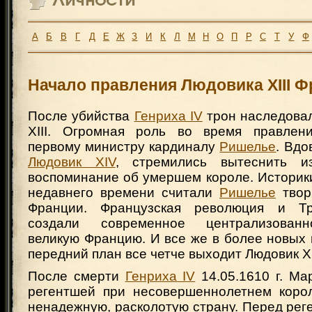
А
Б
В
Г
Д
Е
Ж
З
И
К
Л
М
Н
О
П
Р
С
Т
У
Ф
Начало правления Людовика XIII Ф
После убийства
Генриха IV
трон наследовал
XIII. Огромная роль во время правлени
первому министру кардиналу
Ришелье
. Вдо
Людовик XIV
, стремились вытеснить 
воспоминание об умершем короле. Историки
недавнего времени считали
Ришелье
твор
Франции. Французская революция и Тр
создали современное централизованн
великую Францию. И все же в более новых
передний план все четче выходит Людовик XI
После смерти
Генриха IV
14.05.1610 г. Ма
регентшей при несовершеннолетнем коро
ненадежную, расколотую страну. Перед рег