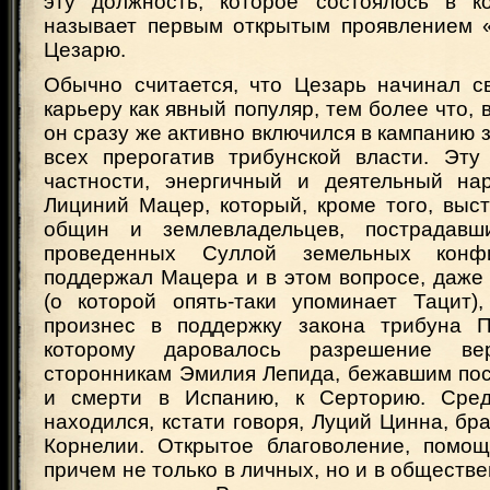
эту должность, которое состоялось в к
называет первым открытым проявлением 
Цезарю.
Обычно считается, что Цезарь начинал с
карьеру как явный популяр, тем более что, 
он сразу же активно включился в кампанию 
всех прерогатив трибунской власти. Эту
частности, энергичный и деятельный на
Лициний Мацер, который, кроме того, выс
общин и землевладельцев, пострадавш
проведенных Суллой земельных конфи
поддержал Мацера и в этом вопросе, даже
(о которой опять-таки упоминает Тацит)
произнес в поддержку закона трибуна П
которому даровалось разрешение в
сторонникам Эмилия Лепида, бежавшим пос
и смерти в Испанию, к Серторию. Сред
находился, кстати говоря, Луций Цинна, б
Корнелии. Открытое благоволение, помощ
причем не только в личных, но и в обществе