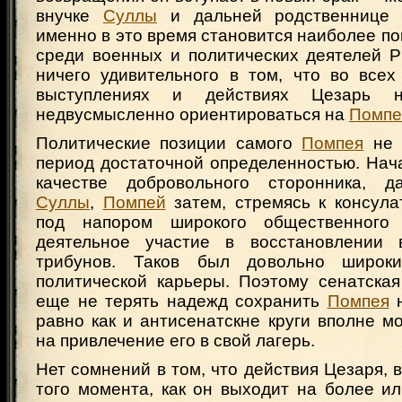
внучке
Суллы
и дальней родственниц
именно в это время становится наиболее п
среди военных и политических деятелей Р
ничего удивительного в том, что во всех
выступлениях и действиях Цезарь н
недвусмысленно ориентироваться на
Помпе
Политические позиции самого
Помпея
не 
период достаточной определенностью. Нач
качестве добровольного сторонника, д
Суллы
,
Помпей
затем, стремясь к консула
под напором широкого общественного
деятельное участие в восстановлении 
трибунов. Таков был довольно широк
политической карьеры. Поэтому сенатская
еще не терять надежд сохранить
Помпея
н
равно как и антисенатскне круги вполне м
на привлечение его в свой лагерь.
Нет сомнений в том, что действия Цезаря, в
того момента, как он выходит на более и