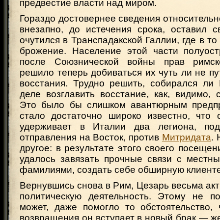
предвестие власти над миром.
Гораздо достовернее сведения относительно
внезапно, до истечения срока, оставил 
очутился в Транспадакской Галлии, где в то
брожение. Население этой части полуост
после Союзнической войны прав римско
решило теперь добиваться их чуть ли не п
восстания. Трудно решить, собирался ли
деле возглавить восстание, как, видимо, 
Это было бы слишком авантюрным предпр
стало достаточно широко известно, что 
удерживает в Италии два легиона, под
отправления на Восток, против
Митридата
.
другое: в результате этого своего посеще
удалось завязать прочные связи с местн
фамилиями, создать себе обширную клиенте
Вернувшись снова в Рим, Цезарь весьма акт
политическую деятельность. Этому не п
может, даже помогло то обстоятельство, 
возвращения он вступает в новый брак — ж