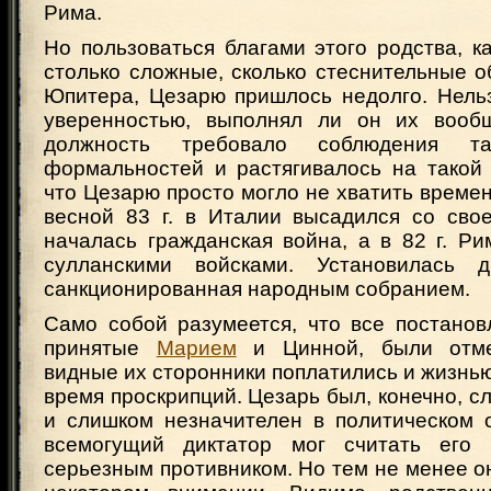
Рима.
Но пользоваться благами этого родства, к
столько сложные, сколько стеснительные 
Юпитера, Цезарю пришлось недолго. Нельз
уверенностью, выполнял ли он их вообщ
должность требовало соблюдения та
формальностей и растягивалось на такой 
что Цезарю просто могло не хватить времени
весной 83 г. в Италии высадился со св
началась гражданская война, а в 82 г. Р
сулланскими войсками. Установилась 
санкционированная народным собранием.
Само собой разумеется, что все постанов
принятые
Марием
и Цинной, были отме
видные их сторонники поплатились и жизнь
время проскрипций. Цезарь был, конечно, 
и слишком незначителен в политическом 
всемогущий диктатор мог считать его 
серьезным противником. Но тем не менее он