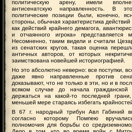
политическую арену, имели вполне
антисенатскую направленность. В э
политические позиции были, конечно, яс
стороны, обычная характеристика действий 
как действий крайнего демагога, авантюрис
и отчаянного игрока» представляется м
Несомненно, таким видели и считали Цеза
из сенатских кругов, такая оценка переш
античных авторов, от которых некритич
заимствована новейшей историографией.
Но это абсолютно неверно: все поступки, вс
даже явно направленные против сена
доказывают, что не только в эти, но и в по
всяком случае до начала гражданской
держаться на какой-то последней грани
меньшей мере стараясь избегать крайносте
В 67 г. народный трибун Авл Габиний вн
согласно которому Помпею вручалис
полномочия для борьбы со средиземномо
Дело в том, что во время войн с Митри