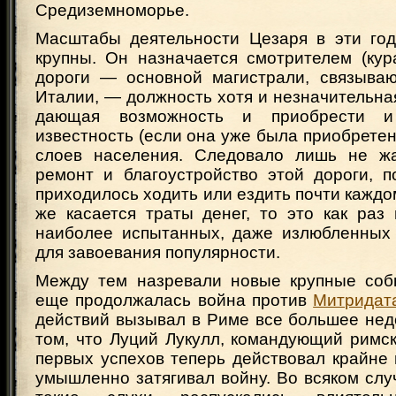
Средиземноморье.
Масштабы деятельности Цезаря в эти го
крупны. Он назначается смотрителем (кур
дороги — основной магистрали, связыва
Италии, — должность хотя и незначительная
дающая возможность и приобрести и
известность (если она уже была приобретен
слоев населения. Следовало лишь не жа
ремонт и благоустройство этой дороги, п
приходилось ходить или ездить почти каждо
же касается траты денег, то это как раз
наиболее испытанных, даже излюбленных
для завоевания популярности.
Между тем назревали новые крупные соб
еще продолжалась война против
Митридат
действий вызывал в Риме все большее нед
том, что Луций Лукулл, командующий римс
первых успехов теперь действовал крайне 
умышленно затягивал войну. Во всяком сл