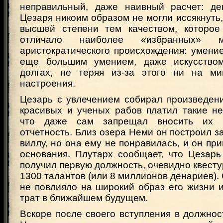
неправильный, даже наивный расчет: де
Цезаря никоим образом не могли иссякнуть,
высшей степени тем качеством, которое
отличало наиболее «избранных» 
аристократического происхождения: умени
еще большим умением, даже искусством
долгах, не теряя из-за этого ни на ми
настроения.
Цезарь с увлечением собирал произведени
красивых и ученых рабов платил такие н
что даже сам запрещал вносить их в
отчетность. Близ озера Неми он построил з
виллу, но она ему не понравилась, и он при
основания. Плутарх сообщает, что Цезарь
получил первую должность, очевидно квестур
1300 талантов (или 8 миллионов денариев). 
не повлияло на широкий образ его жизни 
трат в ближайшем будущем.
Вскоре после своего вступления в должность