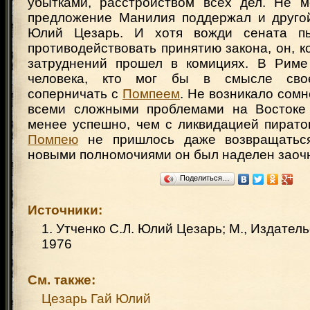
убытками, расстройством всех дел. Не 
предложение Манилия поддержал и друго
Юлий Цезарь. И хотя вожди сената пы
противодействовать принятию закона, он, ко
затруднений прошел в комициях. В Риме
человека, кто мог бы в смысле свое
соперничать с
Помпеем
. Не возникало сомн
всеми сложными проблемами на Востоке 
менее успешно, чем с ликвидацией пирато
Помпею
не пришлось даже возвращатьс
новыми полномочиями он был наделен заоч
Поделиться…
Источники:
1. Утченко С.Л. Юлий Цезарь; М., Издател
1976
См. также:
Цезарь Гай Юлий