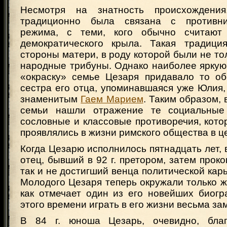
Несмотря на знатность происхождени
традиционно была связана с противни
режима, с теми, кого обычно считают 
демократического крыла. Такая традици
стороны матери, в роду которой были не тол
народные трибуны. Однако наиболее яркую
«окраску» семье Цезаря придавало то обс
сестра его отца, упоминавшаяся уже Юлия
знаменитым
Гаем Марием
. Таким образом, 
семьи нашли отражение те социальные 
сословные и классовые противоречия, кото
проявлялись в жизни римского общества в ц
Когда Цезарю исполнилось пятнадцать лет, 
отец, бывший в 92 г. претором, затем проко
так и не достигший венца политической кар
Молодого Цезаря теперь окружали только 
как отмечает один из его новейших биогр
этого времени играть в его жизни весьма за
В 84 г. юноша Цезарь, очевидно, благ