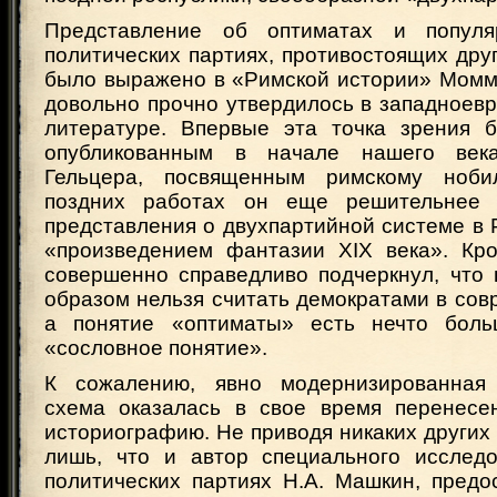
Представление об оптиматах и попул
политических партиях, противостоящих друг 
было выражено в «Римской истории» Моммз
довольно прочно утвердилось в западноев
литературе. Впервые эта точка зрения 
опубликованным в начале нашего век
Гельцера, посвященным римскому ноби
поздних работах он еще решительнее 
представления о двухпартийной системе в 
«произведением фантазии XIX века». Кро
совершенно справедливо подчеркнул, что 
образом нельзя считать демократами в со
а понятие «оптиматы» есть нечто боль
«сословное понятие».
К сожалению, явно модернизированная 
схема оказалась в свое время перенесе
историографию. Не приводя никаких других
лишь, что и автор специального исслед
политических партиях Н.А. Машкин, предо