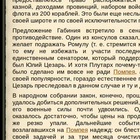
казной, доходами провинций, набором вой
флота из 200 кораблей. Это были еще несл
своей широте и по своей исключительности 
Предложение Габиния встретило в сен
противодействие. Один из консулов сказал
желает подражать Ромулу (т. е. стремится к
то ему не избежать и участи последн
единственным сенатором, который поддерж
был Юлий Цезарь. И хотя Плутарх почему-то
было сделано им вовсе не ради
Помпея
,
своей популярности, гораздо естественнее 
Цезарь преследовал в данном случае и ту и 
В народном собрании закон, конечно, про
удалось добиться дополнительных решений, 
его военные силы почти удвоились. О
оказалось достаточно, чтобы цены на про
же резко упали. Дальнейшие событ
возлагавшихся на
Помпея
надежд: он блест
своей задачей и за три месяца очистил