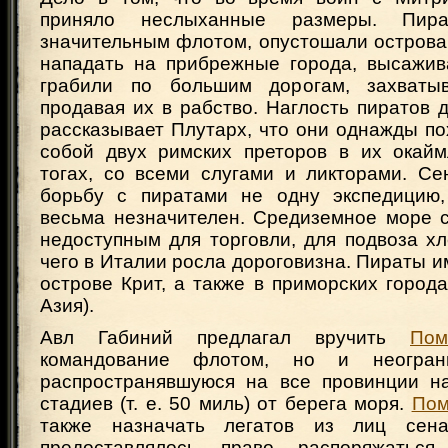
приняло неслыханные размеры. Пира
значительным флотом, опустошали острова
нападать на прибрежные города, высажив
грабили по большим дорогам, захваты
продавая их в рабство. Наглость пиратов д
рассказывает Плутарх, что они однажды по
собой двух римских преторов в их окай
тогах, со всеми слугами и ликторами. Се
борьбу с пиратами не одну экспедицию
весьма незначителен. Средиземное море 
недоступным для торговли, для подвоза хл
чего в Италии росла дороговизна. Пираты и
острове Крит, а также в приморских город
Азия).
Авл Габиний предлагал вручить
Пом
командование флотом, но и неограни
распространявшуюся на все провинции н
стадиев (т. е. 50 миль) от берега моря.
По
также назначать легатов из лиц сенат
предоставлялось право распоряжаться 