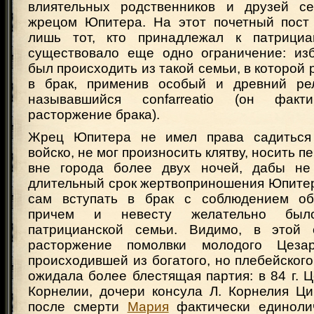
влиятельных родственников и друзей с
жрецом Юпитера. На этот почетный пост
лишь тот, кто принадлежал к патрициа
существовало еще одно ограничение: из
был происходить из такой семьи, в которой 
в брак, применив особый и древний рел
называвшийся confarreatio (он факт
расторжение брака).
Жрец Юпитера не имел права садиться 
войско, не мог произносить клятву, носить п
вне города более двух ночей, дабы не
длительный срок жертвоприношения Юпитер
сам вступать в брак с соблюдением обря
причем и невесту желательно был
патрицианской семьи. Видимо, в этой 
расторжение помолвки молодого Цеза
происходившей из богатого, но плебейского
ожидала более блестящая партия: в 84 г. 
Корнелии, дочери консула Л. Корнелия Ци
после смерти
Мария
фактически единоли