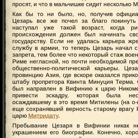
просят, и что в мальчишке сидит несколько 
Как бы то ни было, но, получив официа
Цезарь все же почел за благо покинуть
наступал уже такой возраст, когда ри
происхождения должен был начинать сво
государству. Если не удалась карьера жр
службу в армии, то теперь Цезарь начал 
запрета, тем более что некоторый стаж вое
Риме негласной, но почти необходимой пр
общественно-политической карьеры. Цез
провинцию Азия, где вскоре оказался при
штабу пропретора Квинта Минуция Терма. 
был направлен в Вифинию к царю Никоме
привести эскадру, которая была нео
осаждавшему в это время Митилены (на о-в
еще сохранявший верность старому врагу 
царю
Митридату
.
Пребывание Цезаря в Вифинии никак н
украшением его биографии. Конечно, хоро