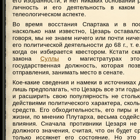
его избранности, и нет никаких оснований 
личность и его деятельность в како
телеологическом аспекте.
Во время восстания Спартака и в по
насколько нам известно, Цезарь оставалс
говоря, мы не знаем ничего или почти ниче
его политической деятельности до 68 г., т. е
когда он избирается квестором. Кстати ск
закона
Суллы
о магистратурах эт
государственная должность, которая поз
отправления, занимать место в сенате.
Кое-какие сведения и намеки в источниках
лишь предполагать, что Цезарь все эти годы
и расширить свою популярность не стольк
действиями политического характера, скол
средств. Его обходительность, его пиры 
жизни, по мнению Плутарха, весьма содейс
влияния. Сначала противники Цезаря не
должного значения, считая, что он будет ср
только иссякнет его состояние. Но это