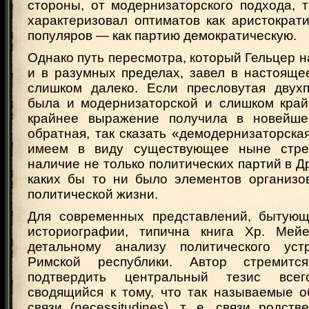
стороны, от модернизаторского подхода, 
характеризовал оптиматов как аристократ
популяров — как партию демократическую.
Однако путь пересмотра, который Гельцер 
и в разумных пределах, завел в настояще
слишком далеко. Если пресловутая двух
была и модернизаторской и слишком край
крайнее выражение получила в новейше
обратная, так сказать «демодернизаторска
имеем в виду существующее ныне стре
наличие не только политических партий в Д
каких бы то ни было элементов организо
политической жизни.
Для современных представлений, бытующ
историографии, типична книга Хр. Мейе
детальному анализу политического устр
Римской республики. Автор стремитс
подтвердить центральный тезис всег
сводящийся к тому, что так называемые о
связи (necessitudines), т. е. связи родств