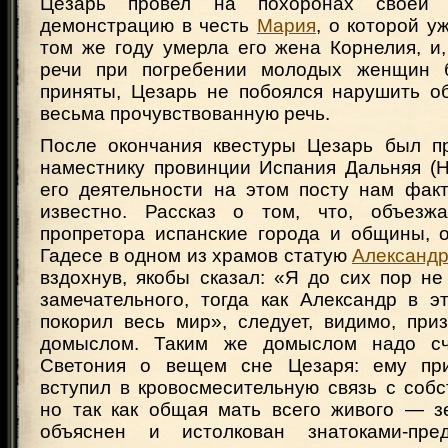
Цезарь провел на похоронах своей
демонстрацию в честь
Мария
, о которой у
том же году умерла его жена Корнелия, и
речи при погребении молодых женщин
приняты, Цезарь не побоялся нарушить о
весьма прочувствованную речь.
После окончания квестуры Цезарь был п
наместнику провинции Испания Дальняя (Hisp
его деятельности на этом посту нам факт
известно. Рассказ о том, что, объезж
пропретора испанские города и общины, о
Гадесе в одном из храмов статую
Александр
вздохнув, якобы сказал: «Я до сих пор н
замечательного, тогда как Александр в э
покорил весь мир», следует, видимо, при
домыслом. Таким же домыслом надо сч
Светония о вещем сне Цезаря: ему при
вступил в кровосмесительную связь с соб
но так как общая мать всего живого — з
объяснен и истолкован знатоками-пред