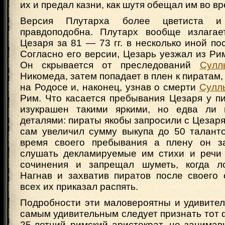
их и предал казни, как шутя обещал им во вр
Версия Плутарха более цветиста и
правдоподобна. Плутарх вообще излагае
Цезаря за 81 — 73 гг. в несколько иной по
Согласно его версии, Цезарь уезжал из Ри
Он скрывается от преследований
Сулл
Никомеда, затем попадает в плен к пиратам,
на Родосе и, наконец, узнав о смерти
Сулл
Рим. Что касается пребывания Цезаря у пи
изукрашен такими яркими, но едва ли 
деталями: пираты якобы запросили с Цезаря 
сам увеличил сумму выкупа до 50 таланто
время своего пребывания а плену он за
слушать декламируемые им стихи и речи 
сочинения и запрещал шуметь, когда ло
Нагнав и захватив пиратов после своего 
всех их приказал распять.
Подробности эти маловероятны и удивител
самым удивительным следует признать тот ф
25-летний римский аристократ, не занима