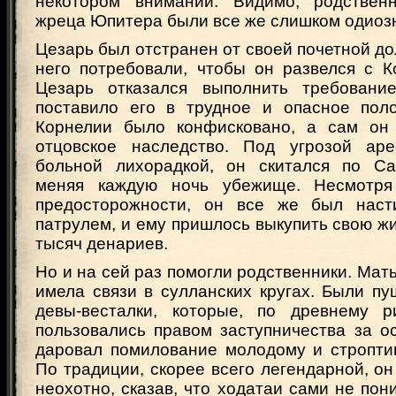
некотором внимании. Видимо, родствен
жреца Юпитера были все же слишком одиоз
Цезарь был отстранен от своей почетной до
него потребовали, чтобы он развелся с К
Цезарь отказался выполнить требование
поставило его в трудное и опасное пол
Корнелии было конфисковано, а сам он
отцовское наследство. Под угрозой аре
больной лихорадкой, он скитался по Са
меняя каждую ночь убежище. Несмотр
предосторожности, он все же был насти
патрулем, и ему пришлось выкупить свою жиз
тысяч денариев.
Но и на сей раз помогли родственники. Мать
имела связи в сулланских кругах. Были п
девы-весталки, которые, по древнему р
пользовались правом заступничества за 
даровал помилование молодому и строптив
По традиции, скорее всего легендарной, он
неохотно, сказав, что ходатаи сами не пони