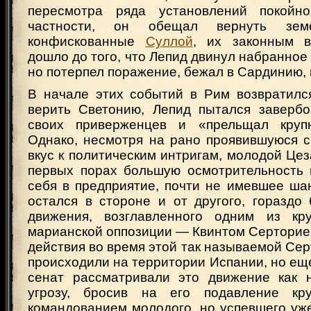
пересмотра ряда установлений покойно
частности, он обещал вернуть земе
конфискованные
Суллой
, их законным в
дошло до того, что Лепид двинул набранное 
но потерпел поражение, бежал в Сардинию, г
В начале этих событий в Рим возвратился
верить Светонию, Лепид пытался завербо
своих приверженцев и «прельщал круп
Однако, несмотря на рано проявившуюся с
вкус к политическим интригам, молодой Це
первых порах большую осмотрительность 
себя в предприятие, почти не имевшее ша
остался в стороне и от другого, гораздо
движения, возглавленного одним из кр
марианской оппозиции — Квинтом Серторие
действия во время этой так называемой Се
происходили на территории Испании, но еще
сенат рассматривали это движение как 
угрозу, бросив на его подавление к
командованием молодого, но успевшего уж