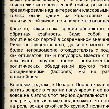
клиентские интересы своей трибы, региона и
превалировали над интересами классовыми
только были одним из характерных я
политической жизни, но и полностью опреде
Конечно, такая точка зрения абсолютно 
обратная крайность. Само собой р
политических партий в современном значени
Риме не существовало, да и не могло с
более неправомерно отождествлять с по
как оптиматов, так и популяров. Вместе с 
исключает других форм политическ
политических объединений другого ти
объединениями (factiones) мы не ра
дальнейшем.
Вернемся, однако, к Цезарю. После сказанн
встать вопрос о «партии популяров» и ее во
вовсе не в этом: в тот период деятельности
шла речь, нельзя даже предположить, что он
на роль вождя какой-либо крупной политич