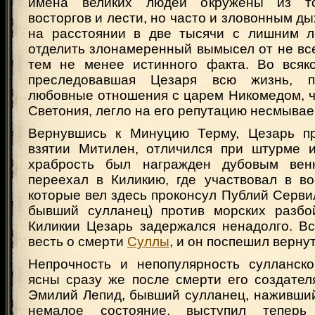
имена великих людей окружены из т
восторгов и лести, но часто и зловонным ды
на расстоянии в две тысячи с лишним л
отделить злонамеренный вымысел от не все
тем не менее истинного факта. Во всяк
преследовавшая Цезаря всю жизнь, п
любовные отношения с царем Никомедом, ч
Светония, легло на его репутацию несмыва
Вернувшись к Минуцию Терму, Цезарь пр
взятии Митилен, отличился при штурме 
храбрость был награжден дубовым вен
переехал в Киликию, где участвовал в во
которые вел здесь проконсул Публий Сервил
бывший сулланец) против морских разбо
Киликии Цезарь задержался ненадолго. В
весть о смерти
Суллы
, и он поспешил вернут
Непрочность и непопулярность сулланск
ясны сразу же после смерти его создателя
Эмилий Лепид, бывший сулланец, наживший
немалое состояние, выступил теперь