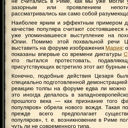
не считались в Риме, как мы уже могли у
зазорным или проявлением непотиз
рассматривались как само собой разумеюща
Наиболее ярким и эффектным примером д
качестве популяра считают состоявшееся 
уже упоминавшееся выступление на похо
Юлии. Помимо этой похвальной речи Ц
выставить на форуме изображения
Мария
: 
показаны впервые со времени диктатуры
С
кто пытался протестовать, подавляю
присутствующих встретило этот акт бурным
Конечно, подобные действия Цезаря был
специально подготовленной демонстрацией
реакцию толпы на форуме едва ли можно
это иногда делалось в западноевропейск
прошлого века — как признание того фа
популяров» обрела нового вождя. Такая п
прежде всего предполагает существ
популяров», т. е. возникновение в Риме по
чуть ли не современного типа.