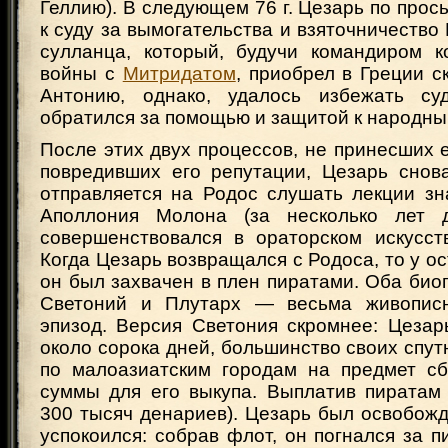
Геллию). В следующем 76 г. Цезарь по прось
к суду за вымогательства и взяточничество 
сулланца, который, будучи командиром 
войны с
Митридатом
, приобрел в Греции с
Антонию, однако, удалось избежать суд
обратился за помощью и защитой к народны
После этих двух процессов, не принесших е
повредивших его репутации, Цезарь снов
отправляется на Родос слушать лекции зн
Аполлония Молона (за несколько лет 
совершенствовался в ораторском искусст
Когда Цезарь возвращался с Родоса, то у о
он был захвачен в плен пиратами. Оба би
Светоний и Плутарх — весьма живописн
эпизод. Версия Светония скромнее: Цезар
около сорока дней, большинство своих спут
по малоазиатским городам на предмет с
суммы для его выкупа. Выплатив пиратам 
300 тысяч денариев). Цезарь был освобожд
успокоился: собрав флот, он погнался за п