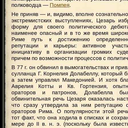
полководца —
Помпея
.
Не приняв — и, видимо, вполне сознательно
экстремистских выступлениях, Цезарь из
форму для своего политического дебют
наименее опасный и в то же время широк
Риме путь к достижению определенно
репутации и карьеры: активное участ
инициативу в организации громких суде
причем по возможности процессов с политич
В 77 г. он обвинил в вымогательствах и прив
сулланца Г. Корнелия Долабеллу, который бы
а затем управлял Македонией. И хотя бла
Аврелия Котты и Кв. Гортензия, опыт
ораторов и патронов, Долабелла бы
обвинительная речь Цезаря оказалась нас
что сразу утвердила за ним репутацию 
ораторов Рима. О популярности этой речи
тот факт, что она ходила в списках и сохра
мере до II в. н. э. (поскольку была извес