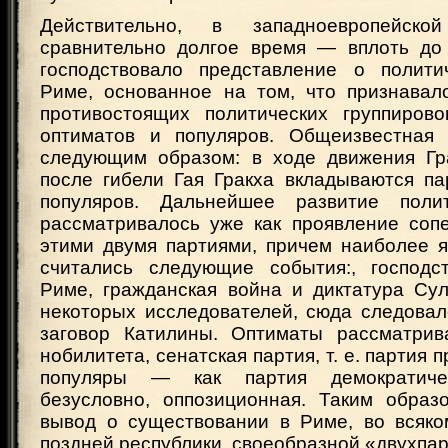
Действительно, в западноевропейско
сравнительно долгое время — вплоть до
господствовало представление о полити
Риме, основанное на том, что признавал
противостоящих политических группиров
оптиматов и популяров. Общеизвестная 
следующим образом: в ходе движения Гр
после гибели Гая Гракха вкладываются па
популяров. Дальнейшее развитие поли
рассматривалось уже как проявление соп
этими двумя партиями, причем наиболее 
считались следующие события:, господс
Риме, гражданская война и диктатура Су
некоторых исследователей, сюда следовал
заговор Катилины. Оптиматы рассматрив
нобилитета, сенатская партия, т. е. партия 
популяры — как партия демократиче
безусловно, оппозиционная. Таким образ
вывод о существовании в Риме, во всяко
поздней республики, своеобразной «двухпа