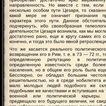
направленность. Но вместе с тем, если
несколько особом пути Цезаря, то сказан
какой мере не означает признания пр
характера этого пути. Данное обстоятел
подчеркнуть, ибо своеобразная телеологи
деятельности Цезаря возникла, как мы могли
достаточно рано, еще в кругу самих его 
конечно, и тогда это было явной ретроспекци
Что же касается реального политическог
возвращении его в Рим, т. е. в 73 — 72 гг., 
определенную репутацию в политич
определенную известность среди боле
населения, но в общем его роль была еще
Бесспорно, он обладал большим честолю
решительностью, но в среде нобилитета и
мало молодых людей подобного же скл
подобными же качествами и вступивших на 
военной или политической карьеры
предвещало его будущего величия, не сви