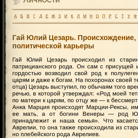
А
Б
В
Г
Д
Е
Ж
З
И
К
Л
М
Н
О
П
Р
С
Т
У
Ф
Гай Юлий Цезарь. Происхождение,
политической карьеры
Гай Юлий Цезарь происходил из старин
патрицианского рода. Он сам с присущей 
гордостью возводил свой род к полулег
царям и даже к богам. На похоронах своей т
отца) Цезарь выступил, по обычаям того вре
речью, в которой утверждал: «Род моей те
по матери к царям, по отцу же — к бессмерт
Анка Марция происходят Марции-Рексы, им
ее мать, а от богини Венеры — род Юл
принадлежит и наша семья». Что касает
Аврелии, то она также происходила из стари
но плебейского рода Аврелиев.