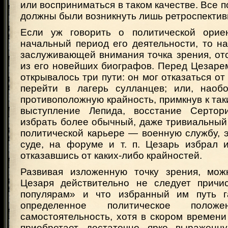
или восприниматься в таком качестве. Все
должны были возникнуть лишь ретроспектив
Если уж говорить о политической орие
начальный период его деятельности, то н
заслуживающей внимания точка зрения, от
из его новейших биографов. Перед Цезаре
открывалось три пути: он мог отказаться от
перейти в лагерь сулланцев; или, наобо
противоположную крайность, примкнув к так
выступление Лепида, восстание Сертори
избрать более обычный, даже тривиальный
политической карьере — военную службу, 
суде, на форуме и т. п. Цезарь избрал и
отказавшись от каких-либо крайностей.
Развивая изложенную точку зрения, мож
Цезаря действительно не следует причи
популярам» и что избранный им путь г
определенное политическое пол
самостоятельность, хотя в скором времени
приобретает достаточно ярко выраженну