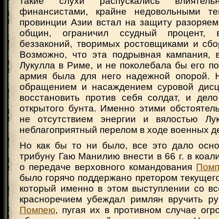
такие слухи распускались влиятель
финансистами, крайне недовольными те
провинции Азии встал на защиту разоряем
общин, ограничил ссудный процент, 
беззаконий, творимых ростовщиками и сбо
Возможно, что эта подрывная кампания, 
Лукулла в Риме, и не поколебала бы его п
армия была для него надежной опорой. 
обращением и насаждением суровой дисц
восстановить против себя солдат, и дел
открытого бунта. Именно этими обстоятел
не отсутствием энергии и вялостью Лук
неблагоприятный перелом в ходе военных д
Но как бы то ни было, все это дало осн
трибуну Гаю Манилию внести в 66 г. в коа
о передаче верховного командования
Пом
было горячо поддержано претором текущег
который именно в этом выступлении со в
красноречием убеждал римлян вручить ру
Помпею
, пугая их в противном случае ог