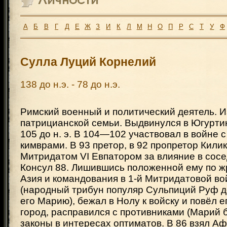
А
Б
В
Г
Д
Е
Ж
З
И
К
Л
М
Н
О
П
Р
С
Т
У
Ф
Сулла Луций Корнелий
138 до н.э. - 78 до н.э.
Римский военный и политический деятель. 
патрицианской семьи. Выдвинулся в Югурти
105 до н. э. В 104—102 участвовал в войне 
кимврами. В 93 претор, в 92 пропретор Килик
Митридатом VI Евпатором за влияние в сосе
Консул 88. Лишившись положенной ему по 
Азия и командования в 1-й Митридатовой в
(народный трибун популяр Сульпиций Руф 
его Марию), бежал в Нолу к войску и повёл е
город, расправился с противниками (Марий 
законы в интересах оптиматов. В 86 взял А