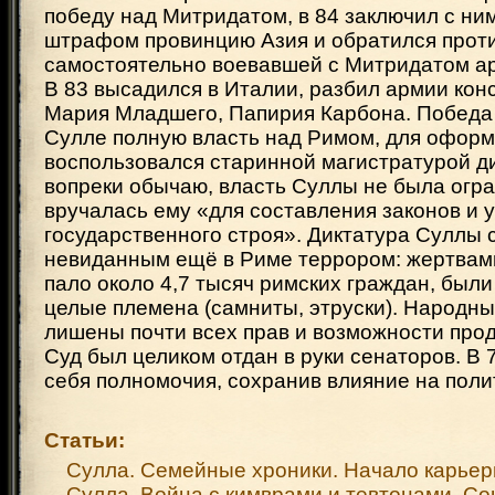
победу над Митридатом, в 84 заключил с ни
штрафом провинцию Азия и обратился прот
самостоятельно воевавшей с Митридатом а
В 83 высадился в Италии, разбил армии кон
Мария Младшего, Папирия Карбона. Победа
Сулле полную власть над Римом, для оформ
воспользовался старинной магистратурой ди
вопреки обычаю, власть Суллы не была огр
вручалась ему «для составления законов и 
государственного строя». Диктатура Суллы
невиданным ещё в Риме террором: жертвам
пало около 4,7 тысяч римских граждан, был
целые племена (самниты, этруски). Народн
лишены почти всех прав и возможности прод
Суд был целиком отдан в руки сенаторов. В 
себя полномочия, сохранив влияние на поли
Статьи:
Сулла. Семейные хроники. Начало карье
Сулла. Война с кимврами и тевтонами. Со