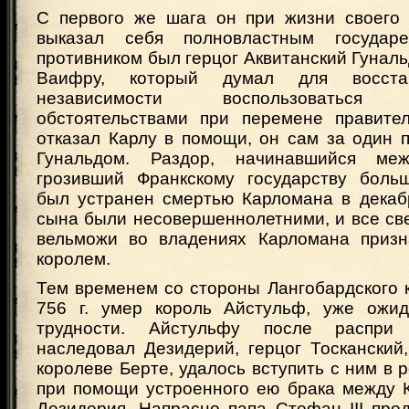
С первого же шага он при жизни своего
выказал себя полновластным государ
противником был герцог Аквитанский Гунал
Ваифру, который думал для восста
независимости воспользоваться б
обстоятельствами при перемене правите
отказал Карлу в помощи, он сам за один 
Гунальдом. Раздор, начинавшийся ме
грозивший Франкскому государству боль
был устранен смертью Карломана в декабр
сына были несовершеннолетними, и все св
вельможи во владениях Карломана призн
королем.
Тем временем со стороны Лангобардского к
756 г. умер король Айстульф, уже ожид
трудности. Айстульфу после распри 
наследовал Дезидерий, герцог Тосканский
королеве Берте, удалось вступить с ним в 
при помощи устроенного ею брака между 
Дезидерия. Напрасно папа Стефан III пре