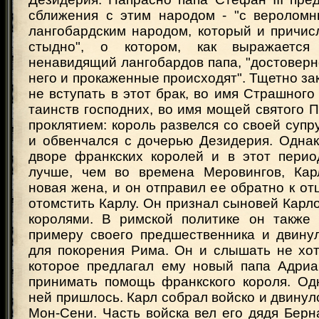
сближения с этим народом - "с веролом
лангобардским народом, который и причис
стыдно", о котором, как выражается
ненавидящий лангобардов папа, "достоверно
него и прокаженные происходят". Тщетно за
не вступать в этот брак, во имя Страшного 
таинств господних, во имя мощей святого П
проклятием: король развелся со своей супр
и обвенчался с дочерью Дезидерия. Однако
дворе франкских королей и в этот пери
лучше, чем во времена Меровингов, Кар
новая жена, и он отправил ее обратно к от
отомстить Карлу. Он признал сыновей Кар
королями. В римской политике он также
примеру своего предшественника и двину
для покорения Рима. Он и слышать не хот
которое предлагал ему новый папа Адриа
принимать помощь франкского короля. Одн
ней пришлось. Карл собрал войско и двинул
Мон-Сени. Часть войска вел его дядя Берн