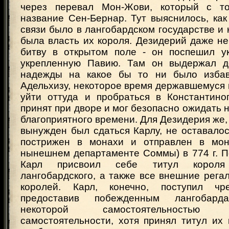
через перевал Мон-Жови, который с т
название Сен-Бернар. Тут выяснилось, ка
связи было в лангобардском государстве и 
была власть их короля. Дезидерий даже н
битву в открытом поле - он поспешил у
укрепленную Павию. Там он выдержал до
надежды на какое бы то ни было избав
Адельхизу, некоторое время державшемуся 
уйти оттуда и пробраться в Константино
принят при дворе и мог безопасно ожидать 
благоприятного времени. Для Дезидерия же, 
вынужден был сдаться Карлу, не оставало
пострижен в монахи и отправлен в мон
нынешнем департаменте Соммы) в 774 г. П
Карл присвоил себе титул короля
лангобардского, а также все внешние рега
королей. Карл, конечно, поступил чр
предоставив побежденным лангобарда
некоторой самостоятельность
самостоятельности, хотя принял титул их