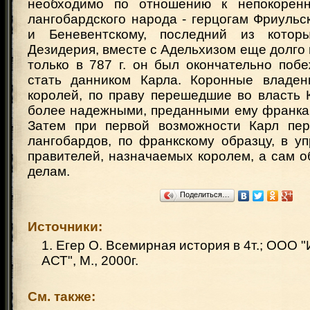
необходимо по отношению к непокоре
лангобардского народа - герцогам Фриульс
и Беневентскому, последний из которы
Дезидерия, вместе с Адельхизом еще долго 
только в 787 г. он был окончательно поб
стать данником Карла. Коронные владен
королей, по праву перешедшие во власть 
более надежными, преданными ему франка
Затем при первой возможности Карл пер
лангобардов, по франкскому образцу, в у
правителей, назначаемых королем, а сам о
делам.
Поделиться…
Источники:
1. Егер О. Всемирная история в 4т.; ООО 
АСТ", М., 2000г.
См. также: