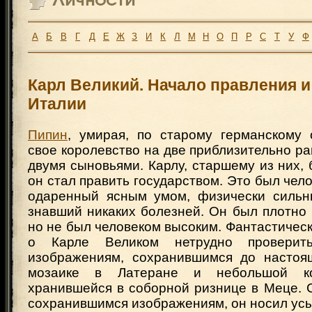
А
Б
В
Г
Д
Е
Ж
З
И
К
Л
М
Н
О
П
Р
С
Т
У
Ф
Карл Великий. Начало правления и
Италии
Пипин
, умирая, по старому германскому
свое королевство на две приблизительно р
двумя сыновьями. Карлу, старшему из них, б
он стал править государством. Это был чел
одаренный ясным умом, физически сильн
знавший никаких болезней. Он был плотно
но не был человеком высоким. Фантастичес
о Карле Великом нетрудно провери
изображениям, сохранившимся до настоя
мозаике в Латеране и небольшой кон
хранившейся в соборной ризнице в Меце. 
сохранившимся изображениям, он носил усы