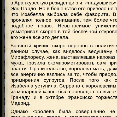
в Аранхуэсскую резиденцию и, «надувшись»,
Эль-Пардо. Но в бешенство его привело не т
что Изабелла выбрала себе фаворита. В
проявлял полное понимание, тем более чт
подобное право. Невыносимое унижен
усматривал скорее в той беспечной открове
его жена все это делала.
Брачный кризис скоро перерос в политиче
данном случае, как виделось ведущему п
Мирафлоресу, жена, выставлявшая напоказ
мужа, грозила скомпрометировать сам при
власти. Правительство, королева-мать, даж
все энергично взялись за то, чтобы преодо
примирения супругов. После того как с
Изабелла уступила. Серрано с королевски
из монаршей казны был переведен на высок
Гранаду, и в октябре Франсиско торжест
Мадрид.
Однако королева была совершенно не 