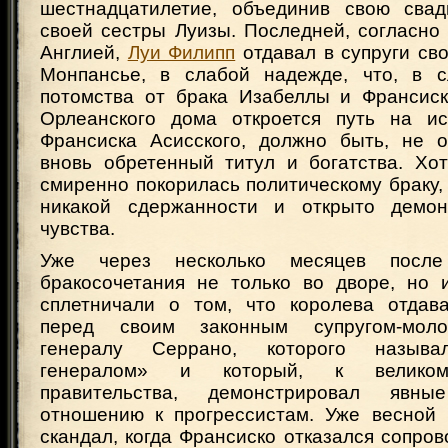
шестнадцатилетие, объединив свою свад
своей сестры Луизы. Последней, согласно
Англией,
Луи Филипп
отдавал в супруги сво
Монпансье, в слабой надежде, что, в с
потомства от брака Изабеллы и Франсиск
Орлеанского дома откроется путь на ис
Франсиска Асисского, должно быть, не 
вновь обретенный титул и богатства. Хо
смиренно покорилась политическому браку,
никакой сдержанности и открыто демон
чувства.
Уже через несколько месяцев после 
бракосочетания не только во дворе, но 
сплетничали о том, что королева отдав
перед своим законным супругом-мол
генералу Серрано, которого называ
генералом» и который, к великому
правительства, демонстрировал явн
отношению к прогрессистам. Уже весной 
скандал, когда Франсиско отказался сопро