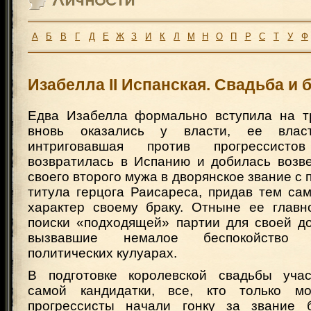
А
Б
В
Г
Д
Е
Ж
З
И
К
Л
М
Н
О
П
Р
С
Т
У
Ф
Изабелла II Испанская. Свадьба и 
Едва Изабелла формально вступила на т
вновь оказались у власти, ее власт
интриговавшая против прогрессист
возвратилась в Испанию и добилась возв
своего второго мужа в дворянское звание с
титула герцога Раисареса, придав тем с
характер своему браку. Отныне ее главн
поиски «подходящей» партии для своей д
вызвавшие немалое беспокойство 
политических кулуарах.
В подготовке королевской свадьбы учас
самой кандидатки, все, кто только м
прогрессисты начали гонку за звание б