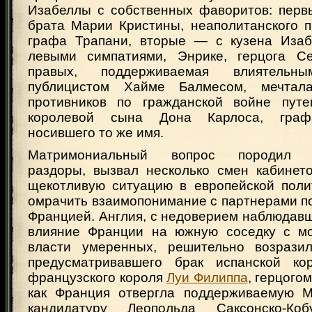
Изабеллы с собственных фаворитов: пер
брата Марии Кристины, неаполитанского п
графа Трапани, вторые — с кузена Изаб
левыми симпатиями, Энрике, герцога Се
правых, поддерживаемая влиятельны
публицистом Хайме Балмесом, мечтал
противников по гражданской войне пут
королевой сына Дона Карлоса, граф
носившего то же имя.
Матримониальный вопрос породил в
раздоры, вызвал несколько смен кабинет
щекотливую ситуацию в европейской поли
омрачить взаимопонимание с партнерами по
Францией. Англия, с недоверием наблюдав
влияние Франции на южную соседку с мо
власти умеренных, решительно возразил
предусматривавшего брак испанской к
французского короля
Луи Филиппа
, герцого
как Франция отвергла поддерживаемую М
кандидатуру Леопольда Саксонско-Кобу