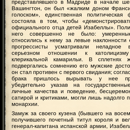
представлявшего в Мадриде в начале ше
Вашингтон, он был «жалким доном Франс
голоском», единственная политическая 
состояла в том, чтобы «демонстрироват
официального отца детей Изабеллы». Поли
него совершенно не было: умеренные
относились к нему за левые наклонности 
прогрессисты усматривали неладное 
серьезном отношении к католицизм
клерикальной камарильи. В сплетнях
подвергались сомнению его мужские досто
он стал противен с первого свидания; согла
брака пришлось вырывать у нее пря
убедительно указав на государственны
личные качества и поведение, бесцерем
сатирой и критиками, могли лишь надолго 
монархии.
Замуж за своего кузена (бывшего на восем
получившего почетный титул короля и вел
генерал-капитана испанской армии, Изабе