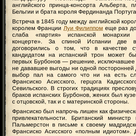
английского принца-консорта Альберта, п
Бельгии и брата короля Фердинанда Португа
Встреча в 1845 году между английской кор
королем Франции
Луи Филиппом
еще раз до
слаба «партия» испанской монархии 
концерте». За спиной Испании две в
договорились о том, что в качестве с
кандидатом на испанский трон может бы
первых Бурбонов — решение, исключавшее 
не дававшее выгоды ни одной посторонней
выбор пал на самого что ни на есть сл
Франсиско Асисского, герцога Кадисског
Севильского. В строгих традициях пресло
браков испанских Бурбонов, жених был куз
с отцовской, так и с материнской стороны.
Франсиско был напрочь лишен как физическо
привлекательности. Британский министр
Пальмерстон в письме к своему мадридск
Франсиско Асисского «полным идиотом». 