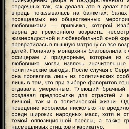
принуждению двора и государственного 
сердечных так, как делала это в делах по
впредь показывалась на банкетах, балах
посещаемых ею общественных меропри
любовниками — привычка, которой Изаб
верна до преклонного возраста, несмот
жизнерадостной и любвеобильной юной кор
превратилась в пышную матрону со все во
детей. Поначалу монархиня благоволила к
офицерам и придворным, которые из с
любовника могли извлечь значительные
политические выгоды. После случая с Сер
она проявляла лишь из политических сооб
лишь в том, что при выборе фаворитов от
отдавала умеренным. Тлеющий брачный к
создавал предпосылки для страстей и к
личной, так и в политической жизни. О
поведение королевы нисколько не вредило
среди широких народных масс, хотя и с
темой оппозиционной прессы, а также г
насмешливых стишков и карикатур.