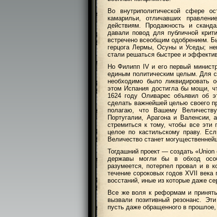
Во внутриполитической сфере о
камарильи, отличавших правлен
действиям. Продажность и сканд
давали повод для публичной крит
встречено всеобщим одобрением. Б
герцога Лермы, Осуны и Уседы; не
стали решаться быстрее и эффектив
Но Филипп IV и его первый минист
единым политическим целым. Для со
необходимо было ликвидировать о
этом Испания достигла бы мощи, ч
1624 году Оливарес объявил об э
сделать важнейшей целью своего пр
полагаю, что Вашему Величеству
Португалии, Арагона и Валенсии,
стремиться к тому, чтобы все эти 
целое по кастильскому праву. Ес
Величество станет могущественней
Тогдашний проект — создать «Union 
державы могли бы в обход особ
разумеется, потерпел провал и в к
течение сороковых годов XVII века
восстаний, иные из которые даже се
Все же воля к реформам и принят
вызвали позитивный резонанс. Эт
пусть даже обращенного в прошлое,