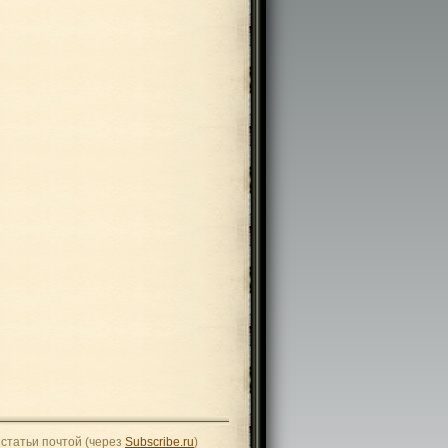
статьи почтой (через
Subscribe.ru
)