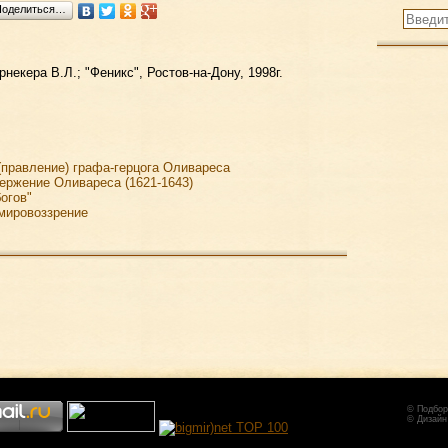
Поделиться…
рнекера В.Л.; "Феникс", Ростов-на-Дону, 1998г.
 (правление) графа-герцога Оливареса
вержение Оливареса (1621-1643)
огов"
 мировоззрение
© Подбор
© Дизайн