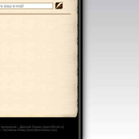
 материалов – Дмитрий Гришин (querct@mail.ru)
 – Несмелов Роман (romis@nesmelov.com)