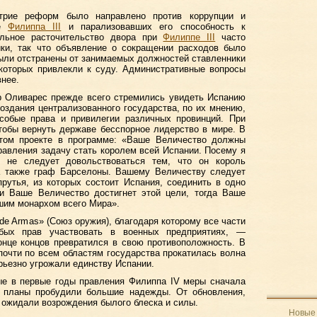
стрие реформ было направлено против коррупции и
ие
Филиппа III
и парализовавших его способность к
альное расточительство двора при
Филиппе III
часто
ики, так что объявление о сокращении расходов было
ыли отстранены от занимаемых должностей ставленники
которых привлекли к суду. Административные вопросы
нее.
р Оливарес прежде всего стремились увидеть Испанию
здания централизованного государства, по их мнению,
собые права и привилегии различных провинций. При
тобы вернуть державе бесспорное лидерство в мире. В
том проекте в программе: «Ваше Величество должны
авления задачу стать королем всей Испании. Посему я
 не следует довольствоваться тем, что он король
 а также граф Барселоны. Вашему Величеству следует
прутья, из которых состоит Испания, соединить в одно
ли Ваше Величество достигнет этой цели, тогда Ваше
шим монархом всего Мира».
de Armas» (Союз оружия), благодаря которому все части
ых прав участвовать в военных предприятиях, —
онце концов превратился в свою противоположность. В
 почти по всем областям государства прокатилась волна
рьезно угрожали единству Испании.
ые в первые годы правления Филиппа IV меры сначала
и планы пробудили большие надежды. От обновления,
 ожидали возрождения былого блеска и силы.
Новые 