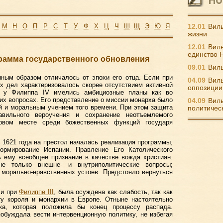
М
Н
О
П
Р
С
Т
У
Ф
Х
Ц
Ч
Ш
Щ
Э
Ю
Я
12.01
Виль
жизни
12.01
Виль
единство 
грамма государственного обновления
09.01
Виль
ным образом отличалось от эпохи его отца. Если при
04.09
Виль
х дел характеризовалось скорее отсутствием активной
оппозиции
то у Филиппа IV имелись амбициозные планы как во
ких вопросах. Его представление о миссии монарха было
04.09
Виль
ой и моральным учением того времени. При этом защита
политичес
авильного вероучения и сохранение неотъемлемого
ервом месте среди божественных функций государя
 1621 года на престол началась реализация программы,
ормирование Испании. Правление Его Католического
 ему всеобщее признание в качестве вождя христиан.
е только внешне- и внутриполитические вопросы;
 морально-нравственных устоев. Предстояло вернуться
ли при
Филиппе III
, была осуждена как слабость, так как
ту короля и монархии в Европе. Отныне настоятельно
ка, которая положила бы конец процессу распада.
обуждала вести интервенционную политику, не избегая