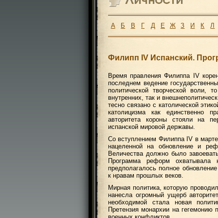
А
Б
В
Г
Д
Е
Ж
З
И
К
Л
Филипп IV Испанский. Про
Время правления Филиппа IV корен
последнем ведение государственны
политической творческой воли, 
внутренних, так и внешнеполитичес
тесно связано с католической этик
католицизма как единственно пр
авторитета короны стояли на п
испанской мировой державы.
Со вступлением Филиппа IV в марте
нацеленной на обновление и реф
Величества должно было завоевать
Программа реформ охватывала н
предполагалось полное обновление
к нравам прошлых веков.
Мирная политика, которую проводи
нанесла огромный ущерб авторите
необходимой стала новая полити
Претензия монархии на гегемонию п
военных конфликтов.