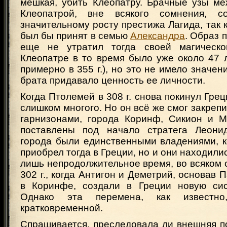
мешкая, убить Клеопатру. Брачные узы м
Клеопатрой, вне всякого сомнения, с
значительному росту престижа Лагида, так к
был бы принят в семью
Александра
. Образ 
еще не утратил тогда своей магическо
Клеопатре в то время было уже около 47 
примерно в 355 г.), но это не имело значен
брата придавало ценность ее личности.
Когда Птолемей в 308 г. снова покинул Грец
слишком многого. Но он всё же смог закрепи
гарнизонами, города Коринф, Сикион и 
поставлены под начало стратега Леонид
города были единственными владениями, 
приобрел тогда в Греции, но и они находили
лишь непродолжительное время, во всяком 
302 г., когда Антигон и Деметрий, основав 
в Коринфе, создали в Греции новую сис
Однако эта перемена, как известн
кратковременной.
Спрашивается, преследовала ли внешняя п