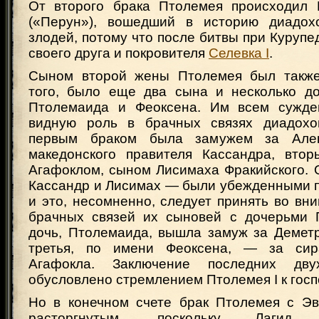
От второго брака Птолемея происходил 
(«Перун»), вошедший в историю диадох
злодей, потому что после битвы при Курупед
своего друга и покровителя
Селевка I
.
Сыном второй жены Птолемея был также
того, было еще два сына и несколько до
Птолемаида и Феоксена. Им всем сужде
видную роль в брачных связях диадохов
первым браком была замужем за Алек
македонского правителя Кассандра, вто
Агафоклом, сыном Лисимаха Фракийского. 
Кассандр и Лисимах — были убежденными п
и это, несомненно, следует принять во вн
брачных связей их сыновей с дочерьми 
дочь, Птолемаида, вышла замуж за Деметр
третья, по имени Феоксена, — за сира
Агафокла. Заключение последних дв
обусловлено стремлением Птолемея I к госп
Но в конечном счете брак Птолемея с Эв
расторгнутым, поскольку Лагид