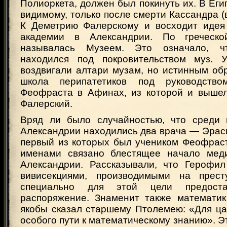
Полиоркета, должен был покинуть их. В Егип
видимому, только после смерти Кассандра (ве
К Деметрию Фалерскому и восходит идея
академии в Александрии. По греческ
называлась Музеем. Это означало, ч
находился под покровительством муз. 
воздвигали алтари музам, но истинным об
школа перипатетиков под руководств
Феофраста в Афинах, из которой и выше
Фалерский.
Вряд ли было случайностью, что среди 
Александрии находились два врача — Эрас
первый из которых был учеником Феофраст
именами связано блестящее начало меди
Александрии. Рассказывали, что Герофи
вивисекциями, производимыми на престу
специально для этой цели предост
распоряжение. Знаменит также математик
якобы сказал старшему Птолемею: «Для ца
особого пути к математическому знанию». Эт