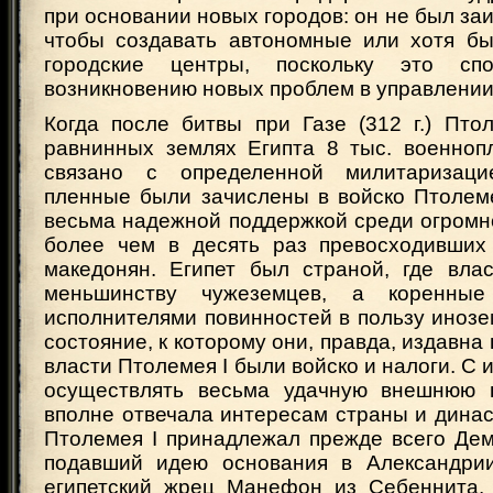
при основании новых городов: он не был заи
чтобы создавать автономные или хотя б
городские центры, поскольку это сп
возникновению новых проблем в управлении
Когда после битвы при Газе (312 г.) Пто
равнинных землях Египта 8 тыс. военноп
связано с определенной милитаризац
пленные были зачислены в войско Птолем
весьма надежной поддержкой среди огромн
более чем в десять раз превосходивших
македонян. Египет был страной, где вла
меньшинству чужеземцев, а коренные
исполнителями повинностей в пользу иноз
состояние, к которому они, правда, издавна
власти Птолемея I были войско и налоги. С 
осуществлять весьма удачную внешнюю п
вполне отвечала интересам страны и динас
Птолемея I принадлежал прежде всего Дем
подавший идею основания в Александрии
египетский жрец Манефон из Себеннита.