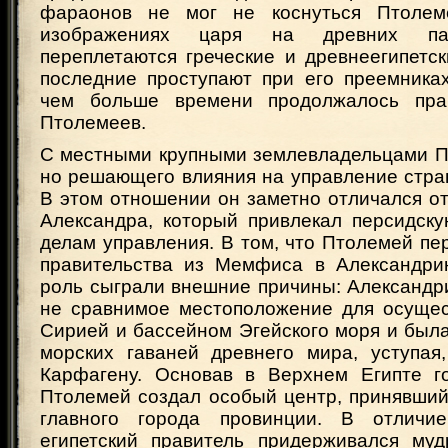
фараонов не мог не коснуться Птолем
изображениях царя на древних пам
переплетаются греческие и древнеегипетс
последние проступают при его преемниках
чем больше времени продолжалось пра
Птолемеев.
С местными крупными землевладельцами П
но решающего влияния на управление стра
В этом отношении он заметно отличался о
Александра, который привлекал персидску
делам управления. В том, что Птолемей п
правительства из Мемфиса в Александри
роль сыграли внешние причины: Александр
не сравнимое местоположение для осущес
Сирией и бассейном Эгейского моря и был
морских гаваней древнего мира, уступая,
Карфагену. Основав в Верхнем Египте г
Птолемей создал особый центр, принявший
главного города провинции. В отличи
египетский правитель придерживался муд