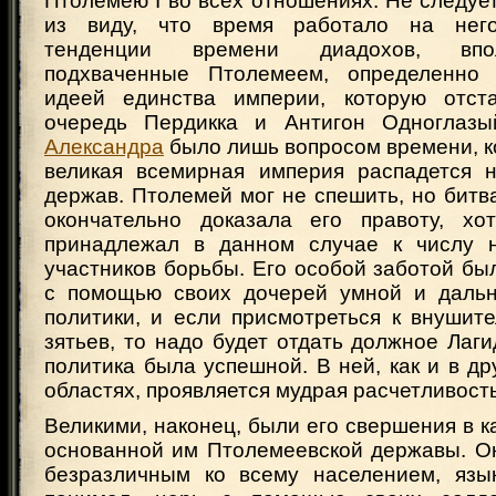
Птолемею I во всех отношениях. Не следует,
из виду, что время работало на нег
тенденции времени диадохов, впо
подхваченные Птолемеем, определенно
идеей единства империи, которую отст
очередь Пердикка и Антигон Одноглазы
Александра
было лишь вопросом времени, к
великая всемирная империя распадется 
держав. Птолемей мог не спешить, но битва 
окончательно доказала его правоту, х
принадлежал в данном случае к числу н
участников борьбы. Его особой заботой б
с помощью своих дочерей умной и дальн
политики, и если присмотреться к внушит
зятьев, то надо будет отдать должное Лаг
политика была успешной. В ней, как и в др
областях, проявляется мудрая расчетливость
Великими, наконец, были его свершения в к
основанной им Птолемеевской державы. О
безразличным ко всему населением, язы