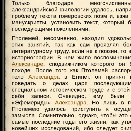
Только благодаря многочисленн
александрийской филологии удалось, напри
проблему текста гомеровских поэм и, взяв
манускрипты, установить текст, который 
последующими поколениями.
Птолемей, несомненно, находил удоволь
этих занятий, так как сам проявлял бо
литературному труду, если не к поэзии, то 
историографии. В нем жило воспоминани
Александре
, сподвижником которого он 
походе. После того как Птолемей распор
тело
Александра
в Египет, он принял 
поведать о делах царя последующи
специальном историческом труде и с этой
себя записи. Очевидно, ему были 
«Эфемериды»
Александра
. Но лишь в п
Птолемею удалось приступить к осуще
замысла. Сомнительно, однако, чтобы это
самые последние годы его жизни, как утв
новейших исследований, ибо следует счит