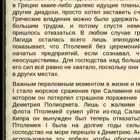
в Греции какие-либо далеко идущие планы,
другие диадохи, просто хотел заставить с
Греческие владения можно было удержать 
большим трудом, и потому спустя нем
пришлось отказаться. В любом случае гр
Лагида осталась всего лишь эпизодом
показывает, что Птолемей без церемони
начатых предприятий, если сознавал, 
неосуществимы. Для господства над больш
его сил всё равно не хватало, поскольку он
в других местах.
Важным переломным моментом в жизни и п
I стало морское сражение при Саламине на 
котором он потерпел страшное поражение 
Деметрия Полиоркета. Лишь с жалкими о
флота Птолемей сумел уйти из-под Сала
Кипра он вынужден был теперь отказать
Птолемея I была на долгие годы силь
господство на море перешло к Деметрию. А
использовали эту победу, чтобы обоснов