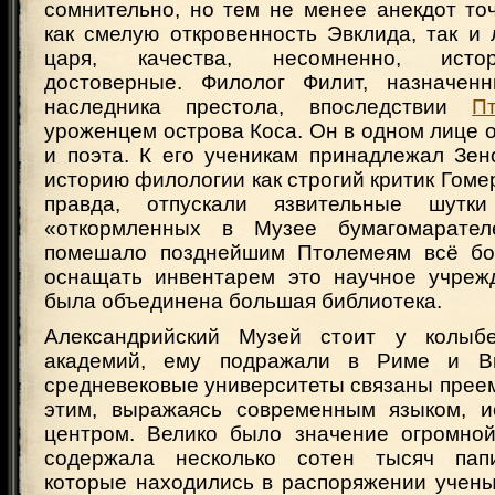
сомнительно, но тем не менее анекдот то
как смелую откровенность Эвклида, так и
царя, качества, несомненно, исто
достоверные. Филолог Филит, назначенн
наследника престола, впоследствии
П
уроженцем острова Коса. Он в одном лице 
и поэта. К его ученикам принадлежал Зен
историю филологии как строгий критик Гоме
правда, отпускали язвительные шутк
«откормленных в Музее бумагомарате
помешало позднейшим Птолемеям всё бо
оснащать инвентарем это научное учреж
была объединена большая библиотека.
Александрийский Музей стоит у колыб
академий, ему подражали в Риме и В
средневековые университеты связаны прее
этим, выражаясь современным языком, и
центром. Велико было значение огромной
содержала несколько сотен тысяч папи
которые находились в распоряжении учены