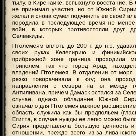
тылу, в Киренаике, вспыхнуло восстание. В 
не принимал участия, но от Южной Сирии
желал и снова сумел подчинить ее своей вла
породила в последующее время не менее
войн, в которых противостояли друг д
Селевкиды.
Птолемеям вплоть до 200 г. до н.э. удава
своих руках Келесирию и финикийско
прибрежной зоне граница проходила 
Триполем, так что город Арад находил
владений Птолемея. В отдалении от моря 
резко поворачивала к югу; она прохо
направлении с севера на юг между г
Антиливана, причем Дамаск остался за Сел
случае, однако, обладание Южной Сири
означало для Птолемея важное расширение
область служила как бы предпольем (глас
Египта, в случае нужды ее легко можно был
Сирия представляла большую ценность и
отношении, прежде всего из-за ливанского