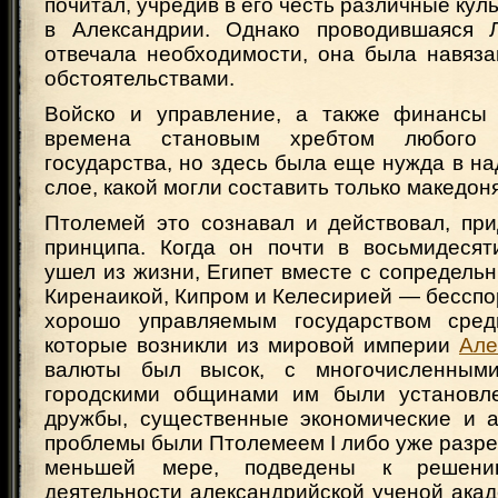
почитал, учредив в его честь различные кул
в Александрии. Однако проводившаяся Л
отвечала необходимости, она была навяз
обстоятельствами.
Войско и управление, а также финансы 
времена становым хребтом любого ц
государства, но здесь была еще нужда в 
слое, какой могли составить только македон
Птолемей это сознавал и действовал, при
принципа. Когда он почти в восьмидесят
ушел из жизни, Египет вместе с сопредел
Киренаикой, Кипром и Келесирией — бессп
хорошо управляемым государством сред
которые возникли из мировой империи
Але
валюты был высок, с многочисленным
городскими общинами им были установл
дружбы, существенные экономические и 
проблемы были Птолемеем I либо уже разре
меньшей мере, подведены к решени
деятельности александрийской ученой ака