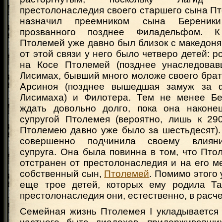
престолонаследия своего старшего сына П
назначил преемником сына Бере
прозванного позднее Филадельфом. 
Птолемей уже давно был близок с македоня
от этой связи у него было четверо детей: р
на Косе Птолемей (позднее унаследовав
Лисимах, бывший много моложе своего брат
Арсиноя (позднее вышедшая замуж за ф
Лисимаха) и Филотера. Тем не менее Бе
ждать довольно долго, пока она наконе
супругой Птолемея (вероятно, лишь к 290 
Птолемею давно уже было за шестьдесят).
совершенно подчинила своему влияни
супруга. Она была повинна в том, что Пт
отстранен от престолонаследия и на его м
собственный сын,
Птолемей
. Помимо этого 
еще трое детей, которых ему родила Та
престолонаследия они, естественно, в расче
Семейная жизнь Птолемея I укладывается