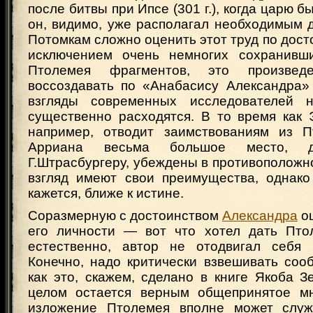
после битвы при Ипсе (301 г.), когда царю б
он, видимо, уже располагал необходимым д
Потомкам сложно оценить этот труд по достои
исключением очень немногих сохранивш
Птолемея фрагментов, это произведе
воссоздавать по «Анабасису Александра»
взгляды современных исследователей 
существенно расходятся. В то время как 
например, отводит заимствованиям из П
Арриана весьма большое место, др
Г.Штрасбургеру, убеждены в противоположном
взгляд имеют свои преимущества, однако 
кажется, ближе к истине.
Соразмерную с достоинством
Александра
оц
его личности — вот что хотел дать Пто
естественно, автор не отодвигал себя 
Конечно, надо критически взвешивать соо
как это, скажем, сделано в книге Якоба З
целом остается верным общепринятое мн
изложение Птолемея вполне может служ