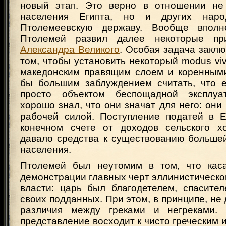
новый этап. Это верно в отношении не 
населения Египта, но и других наро
Птолемеевскую державу. Вообще вполн
Птолемей развил далее некоторые пр
Александра Великого
. Особая задача заклю
том, чтобы установить некоторый modus viv
македонским правящим слоем и коренным
бы большим заблуждением считать, что е
просто объектом беспощадной эксплуа
хорошо знал, что они значат для него: он
рабочей силой. Поступление податей в Е
конечном счете от доходов сельского хо
давало средства к существованию большей
населения.
Птолемей был неутомим в том, что каса
демонстрации главных черт эллинистическо
власти: царь был благодетелем, спасите
своих подданных. При этом, в принципе, не 
различия между греками и негреками.
представление восходит к чисто греческим 