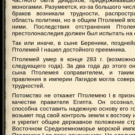
частного быта диадохов, придерживавших
моногамии. Разумеется, из-за большого числ
браков возникали трудности, распрост
область политики, но в общем Птолемей вп
ними. Последствия отстранения Птол
престолонаследия должен был испытать на
Так или иначе, в сыне Береники, поздне
Птолемей I нашел достойного преемника.
Птолемей умер в конце 283 г. (возможн
следующего года). За два года до этого о
сына Птолемея соправителем, и таки
правления в империи Лагидов могла совер
трудностей.
Потомство не откажет Птолемею I в призн
качестве правителя Египта. Он осознал
способна составить надежную основу его го
возьмет под свой контроль земли к востоку 
и укрепит общее державное положение ст
Восточном Средиземноморье морской импе