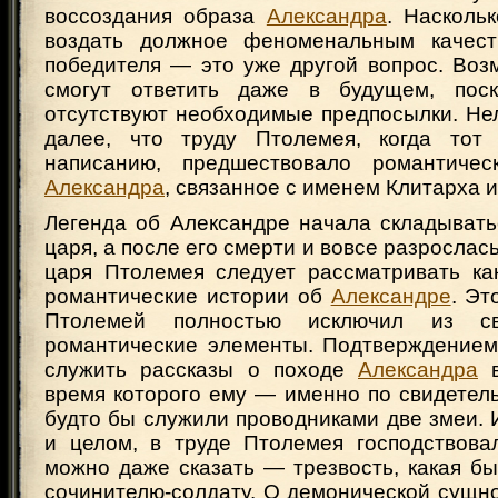
воссоздания образа
Александра
. Насколь
воздать должное феноменальным качест
победителя — это уже другой вопрос. Воз
смогут ответить даже в будущем, поск
отсутствуют необходимые предпосылки. Не
далее, что труду Птолемея, когда тот 
написанию, предшествовало романтичес
Александра
, связанное с именем Клитарха 
Легенда об Александре начала складывать
царя, а после его смерти и вовсе разрослас
царя Птолемея следует рассматривать ка
романтические истории об
Александре
. Эт
Птолемей полностью исключил из св
романтические элементы. Подтверждением
служить рассказы о походе
Александра
в
время которого ему — именно по свидетел
будто бы служили проводниками две змеи. 
и целом, в труде Птолемея господствовал
можно даже сказать — трезвость, какая б
сочинителю-солдату. О демонической сущн