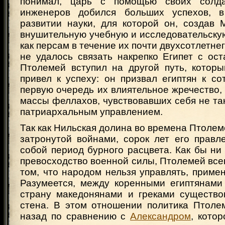
понимал, царь с помощью своих солда
инженеров добился больших успехов, в
развитии науки, для которой он, создав 
внушительную учебную и исследовательскую
как персам в течение их почти двухсотлетнег
не удалось связать накрепко Египет с ос
Птолемей вступил на другой путь, которы
привел к успеху: он призвал египтян к с
первую очередь их влиятельное жречество,
массы феллахов, чувствовавших себя не так
патриархальным управлением.
Так как Нильская долина во времена Птолеме
затронутой войнами, сорок лет его правл
собой период бурного расцвета. Как бы н
превосходство военной силы, Птолемей все
том, что народом нельзя управлять, приме
Разумеется, между коренными египтянам
страну македонянами и греками существо
стена. В этом отношении политика Птоле
назад по сравнению с
Александром
, котор