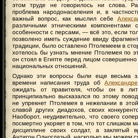
этом труде не говорилось ни слова. Р
проблема народонаселения и, в частност
важный вопрос, как мыслил себе
Алекса
различными этническими компонентами с
особенности с персами, — всё это, если то
позволено иметь суждение ввиду фрагмент
традиции, было оставлено Птолемеем в сторо
хотелось бы узнать мнение Птолемея по э
он стоял в Египте перед лицом совершенн
национальных отношений.
Однако эти вопросы были еще весьма з
времени написания труда об
Александре
ожидать от правителя, чтобы он в лит
принципиально высказался по этому повод
не упрекнет Птолемея в нежелании в этой
славой других диадохов, своих конкурент
Наоборот, неудивительно, что своего сопе
посмертно укоряет в том, что тот слишком м
дисциплине своих солдат, а заклятый 
Антигон Одноглазый, насколько мы можем су