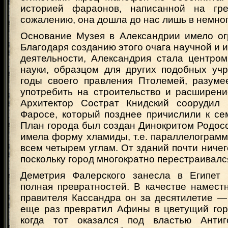
историей фараонов, написанной на гре
сожалению, она дошла до нас лишь в немно
Основание Музея в Александрии имело ог
Благодаря созданию этого очага научной и 
деятельности, Александрия стала центром
науки, образцом для других подобных уч
годы своего правления Птолемей, разуме
употребить на строительство и расширени
Архитектор Сострат Книдский соорудил 
Фаросе, который позднее причислили к се
План города был создан Динокритом Родос
имела форму хламиды, т.е. параллелограмм
всем четырем углам. От зданий почти ничег
поскольку город многократно перестраивалс
Деметрия Фалерского занесла в Египет 
полная превратностей. В качестве намест
правителя Кассандра он за десятилетие —
еще раз превратил Афины в цветущий горо
когда тот оказался под властью Анти