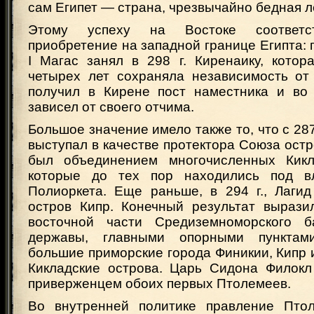
сам Египет — страна, чрезвычайно бедная л
Этому успеху на Востоке соответс
приобретение на западной границе Египта:
I Магас занял в 298 г. Киренаику, котор
четырех лет сохраняла независимость от
получил в Кирене пост наместника и во
зависел от своего отчима.
Большое значение имело также то, что с 287
выступал в качестве протектора Союза остр
был объединением многочисленных Кикла
которые до тех пор находились под в
Полиоркета. Еще раньше, в 294 г., Лагид
остров Кипр. Конечный результат вырази
восточной части Средиземноморского б
державы, главными опорными пунктам
большие приморские города Финикии, Кипр
Кикладские острова. Царь Сидона Филок
приверженцем обоих первых Птолемеев.
Во внутренней политике правление Птол