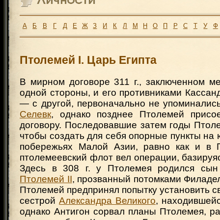
А
Б
В
Г
Д
Е
Ж
З
И
К
Л
М
Н
О
П
Р
С
Т
У
Ф
Птолемей I. Царь Египта
В мирном договоре 311 г., заключенном м
одной стороны, и его противниками Касса
— с другой, первоначально не упоминалис
Селевк
, однако позднее Птолемей присо
договору. Последовавшие затем годы Птол
чтобы создать для себя опорные пункты на
побережьях Малой Азии, равно как и в 
птолемеевский флот вел операции, базируяс
Здесь в 308 г. у Птолемея родился сын
Птолемей II
, прозванный потомками Филаде
Птолемей предпринял попытку установить св
сестрой
Александра Великого
, находившейс
однако Антигон сорвал планы Птолемея, р