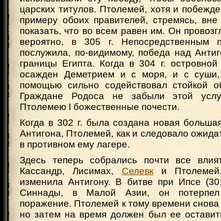
царских титулов. Птолемей, хотя и побежд
примеру обоих правителей, стремясь, вне
показать, что во всем равен им. Он провозг
вероятно, в 305 г. Непосредственным п
послужила, по-видимому, победа над Анти
границы Египта. Когда в 304 г. островно
осажден Деметрием и с моря, и с суши,
помощью сильно содействовал стойкой о
Граждане Родоса не забыли этой услу
Птолемею I божественные почести.
Когда в 302 г. была создана новая больша
Антигона, Птолемей, как и следовало ожидат
в противном ему лагере.
Здесь теперь собрались почти все влия
Кассандр, Лисимах,
Селевк
и Птолемей.
изменила Антигону. В битве при Ипсе (301
Синнады, в Малой Азии, он потерпел
поражение. Птолемей к тому времени снова
но затем на время должен был ее оставить