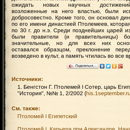
ожидать новых научных достижений
возложенные на него властью, были ис
добросовестно. Кроме того, он основал ди
по его имени династией Птолемеев, котора
по 30 г. до н.э. Среди позднейших царей 
были правители (и правительницы) б
значительные, но для всех них осно
оставался образцом, преклонение пер
возведено в культ, а память чтилась во все 
Поделиться…
Источники:
1. Бенгстон Г. Птолемей I Сотер, царь Егип
"История", №№ 1, 2/2002 (
his.1september.r
См. также:
Птоломей I Египетский
Птоломей I. Карьера при Александре. Нач