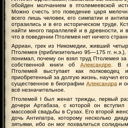
обойден молчанием в птолемеевской ис
Можно счесть это поведение царя мелоч
всего лишь человек, его симпатии и антипа
отразились и в его историческом труде. Кс
найти много параллелей и в древности, и в
что в поведении Птолемея нет ничего странн
Арриан, грек из Никомедии, живший четыр
Птолемея (приблизительно 95—175 гг. н.э.),
понимал, почему он взял труд Птолемея за
собственной книги об
Александре
. В с
Птолемей выступает как полководец и
приобретенный за долгую жизнь, научил его 
существенное в биографии
Александра
и о
всё незначительное.
Птолемей I был женат трижды, первый ра
дочери Артабаза, с которой он вступил
массовой свадьбы в Сузах. Его второй жен
дочь Антипатра, которому несколько диад
зятьями, ибо он мог похвалиться солидны