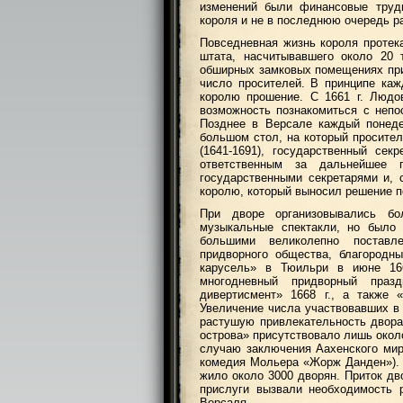
изменений были финансовые трудн
короля и не в последнюю очередь р
Повседневная жизнь короля протек
штата, насчитывавшего около 20 
обширных замковых помещениях пр
число просителей. В принципе ка
королю прошение. С 1661 г. Людо
возможность познакомиться с неп
Позднее в Версале каждый понеде
большом стол, на который просител
(1641-1691), государственный се
ответственным за дальнейшее 
государственными секретарями и,
королю, который выносил решение п
При дворе организовывались бо
музыкальные спектакли, но было 
большими великолепно поставл
придворного общества, благородн
карусель» в Тюильри в июне 166
многодневный придворный празд
дивертисмент» 1668 г., а также 
Увеличение числа участвовавших в 
растушую привлекательность двора.
острова» присутствовало лишь около
случаю заключения Аахенского мир
комедия Мольера «Жорж Данден»). В
жило около 3000 дворян. Приток дв
прислуги вызвали необходимость 
Версаля.