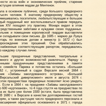
ости из-за войн и экономических проблем, старение
астущее влияние мадам де Ментенон.
ала в основном публично, среди большого придворного
тысяч человек. К знатному придворному обществу в
имешивались посетители, любопытствующие и большое
ждый подданный мог воспользоваться правом передать
вик XIV поощрял эту практику. Монарх видел в этом
осредственными заботами и нуждами своих подданных.
льник и помещении королевской гвардии выставляли
и складывали свои письма. До 1685 г. маркиз де Лувуа
кретарь по военным делам и министр (с 1672 г.) был
прохождение этих прошений. Они обрабатывались
 снабженные соответствующим рапортом, передавались
о каждому случаю лично.
льшие праздничные представления, театральные и
много и других возможностей развлечься. Наряду с
енными праздничными представлениями в памяти
ых семейств Парижа и потомства остались «Большая
2 г., устроенный в садах Версаля весной 1664 г.
ник «Забавы заколдованного острова», «Большой
«Версальский дивертисмент» июля и августа 1674 г.
этих празднествах придворных позволяет ясно увидеть
 Если в 1664 г. на празднике «Забавы заколдованного
 600 «куртизанов», то 4 года спустя на празднествах по
а их было уже более 1500 (кстати, была представлена
 1680 г. в Версале в качестве долговременных гостей
орян, а также растущее число придворного персонала и
расширения официально основанного в 1671 г. города