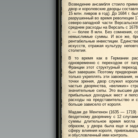
Возведение ансамбля стоило пример
двор и королевские дворцы составл
15 млн. ливров в год). До 1684 г. б
разрушенный во время революции 17
северо-западной части Версальск
среднем расходы на Версаль с 1678 г
г. — более 8 млн. Без сомнения, 
немыслимые суммы. И все же, бро
рентабельные инвестиции. Единстве
искусств, отражая культуру неповт
столетия.
В то время как в Германии рас
одновременно с переходом от пат
Франции этот структурный перехо
был завершен. Поэтому придворная 
только укреплять эти завоевания, 
точки зрения, двор служил корол
частью дворянства, «великих» стр
значительные силы. Это высшее дв
прибыльных доходных мест и пепси
расходы на представительство и 
больше зависело от короля.
Мадам де Ментенон (1635 — 1719) 
бездетному дворянину с 12 слугами
суммы длительное время могла т
образом, у двора была еще и зад
сферу влияния короля, привязывать
и обусловленный ими контроль.