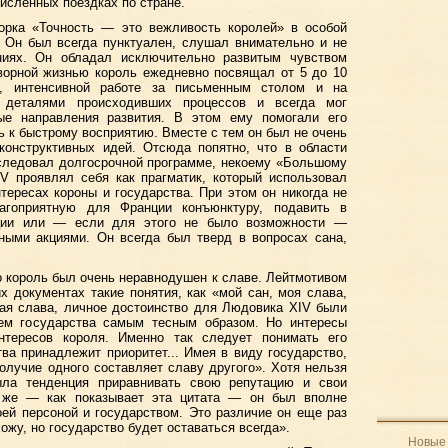
численных поездках по стране.
ворка «Точность — это вежливость королей» в особой
. Он был всегда пунктуален, слушал внимательно и не
ниях. Он обладал исключительно развитым чувством
ворной жизнью король ежедневно посвящал от 5 до 10
е, интенсивной работе за письменным столом и на
я деталями происходивших процессов и всегда мог
ые направления развития. В этом ему помогали его
ь к быстрому восприятию. Вместе с тем он был не очень
конструктивных идей. Отсюда попятно, что в области
 следовал долгосрочной программе, некоему «Большому
IV проявлял себя как прагматик, который использовал
тересах короны и государства. При этом он никогда не
агоприятную для Франции конъюнктуру, подавить в
иции или — если для этого не было возможности —
ными акциями. Он всегда был тверд в вопросах сана,
о король был очень неравнодушен к славе. Лейтмотивом
х документах такие понятия, как «мой сан, моя слава,
ная слава, личное достоинство для Людовика XIV были
ем государства самым тесным образом. Но интересы
нтересов короля. Именно так следует понимать его
ва принадлежит приоритет... Имея в виду государство,
олучие одного составляет славу другого». Хотя нельзя
ыла тенденция приравнивать свою репутацию и свои
е же — как показывает эта цитата — он был вполне
ей персоной и государством. Это различие он еще раз
ожу, но государство будет оставаться всегда».
Новые 