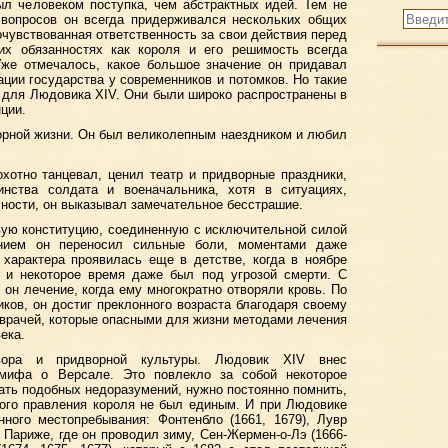
л человеком поступка, чем абстрактных идей. Тем не
 вопросов он всегда придерживался нескольких общих
очувствованная ответственность за свои действия перед
их обязанностях как короля и его решимость всегда
Уже отмечалось, какое большое значение он придавал
ации государства у современников и потомков. Но такие
 для Людовика XIV. Они были широко распространены в
нции.
орной жизни. Он был великолепным наездником и любил
хотно танцевал, ценил театр и придворные праздники,
инства солдата и военачальника, хотя в ситуациях,
чности, он выказывал замечательное бесстрашие.
ую конституцию, соединенную с исключительной силой
анием он переносил сильные боли, моментами даже
 характера проявилась еще в детстве, когда в ноябре
й и некоторое время даже был под угрозой смерти. С
он лечение, когда ему многократно отворяли кровь. По
ов, он достиг преклонного возраста благодаря своему
у врачей, которые опасными для жизни методами лечения
ека.
вора и придворной культуры. Людовик XIV внес
мифа о Версале. Это повлекло за собой некоторое
ать подобных недоразумений, нужно постоянно помнить,
ного правления короля не был единым. И при Людовике
ного местопребывания: Фонтенбло (1661, 1679), Лувр
в Париже, где он проводил зиму, Сен-Жермен-о-Лэ (1666-