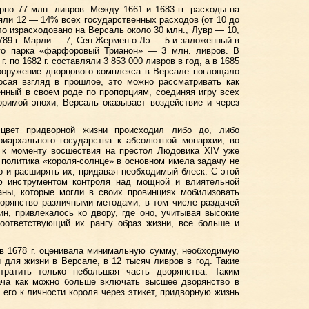
но 77 млн. ливров. Между 1661 и 1683 гг. расходы на
яли 12 — 14% всех государственных расходов (от 10 до
ыло израсходовано на Версаль около 30 млн., Лувр — 10,
89 г. Марли — 7, Сен-Жермен-о-Лэ — 5 и заложенный в
ого парка «фарфоровый Трианон» — 3 млн. ливров. В
. по 1682 г. составляли 3 853 000 ливров в год, а в 1685
сооружение дворцового комплекса в Версале поглощало
сая взгляд в прошлое, это можно рассматривать как
нный в своем роде по пропорциям, соединяя игру всех
оримой эпохи, Версаль оказывает воздействие и через
цвет придворной жизни происходил либо до, либо
риархального государства к абсолютной монархии, во
д к моменту восшествия на престол Людовика XIV уже
политика «короля-солнце» в основном имела задачу не
но и расширять их, придавая необходимый блеск. С этой
ю инструментом контроля над мощной и влиятельной
аны, которые могли в своих провинциях мобилизовать
орянство различными методами, в том числе раздачей
н, привлекалось ко двору, где оно, учитывая высокие
соответствующий их рангу образ жизни, все больше и
в 1678 г. оценивала минимальную сумму, необходимую
 для жизни в Версале, в 12 тысяч ливров в год. Такие
ратить только небольшая часть дворянства. Таким
ача как можно больше включать высшее дворянство в
 его к личности короля через этикет, придворную жизнь