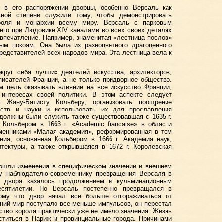
 в его распоряжении дворцы, особенно Версаль как
ьной степени служили тому, чтобы демонстрировать
ороля и монархии всему миру. Версаль с парковым
его при Людовике XIV каналами во всех своих деталях
впечатление. Например, знаменитая «лестница послов»
ным покоям. Она была из разноцветного драгоценного
редставителей всех народов мира. Эта лестница вела к
круг себя лучших деятелей искусства, архитекторов,
писателей Франции, а не только придворное общество.
м цель оказывать влияние на все искусство Франции,
 интересах своей политики. В этом аспекте следует
е Жану-Батисту Кольберу, организовать поощрение
усств и науки и использовать их для прославления
должны были служить также существовавшая с 1635 г.
 Кольбером в 1663 г. «Academic francaise» в области
еменниками «Малая академия», реформированная в том
ния, основанная Кольбером в 1666 г. Академия наук,
итектуры, а также открывшаяся в 1672 г. Королевская
изошли изменения в специфическом значении и внешнем
му наблюдателю-современнику превращения Версаля в
ю двора казалось продолжением и кульминационным
есятилетии. Но Версаль постепенно превращался в
ому что двор начал все больше отгораживаться от
ний мир поступало все меньше импульсов, он перестал
тство короля практически уже не имело значения. Жизнь
ститься в Париж и провинциальные города. Причинами