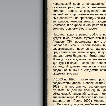
Королевский двор и находившиеся
основная резиденция, в значител
величие, власть и репутацию к
ансамблем и проложенными через н
был рассчитан па производимое им 
во дворце, которая вела к парад
мрамора, и ее фрески изображали п
величественному бюсту короля.
Наконец, король решил собрать во
художников, поэтов, музыкантов и 
Людовик XIV преследовал при это
направлять его и использовать в
рассматривать поручение, данно
представителей литературы, иск
абсолютизма Людовика. Этой цели 
Французская академия, основанная
культуры и науки, названная совр
же году Академия живописи и вая
созданная в 1671 г. Академия арх
академия музыки.
С 1683 по 1690 г. постепенно про
воздействии двора. Поверхностно
1682 г. в постоянную резиденци
пунктом тенденции прошедших д
обманчивый, внешний фасад, пот
внешнего мира. Из Версаля по внеш
задавать тон. После 1690 г. мецена
из Версаля уходила, чтобы переме