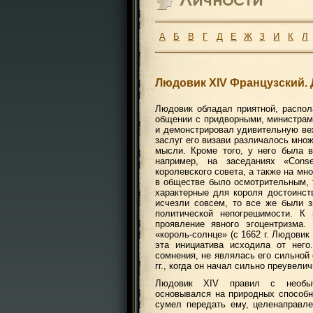
А
Б
В
Г
Д
Е
Ж
З
И
К
Л
Людовик XIV Французский.
Людовик обладал приятной, распо
общении с придворными, министрам
и демонстрировал удивительную веж
заслуг его визави различалось множ
мысли. Кроме того, у него была в
например, на заседаниях «Cons
королевского совета, а также на м
в обществе было осмотрительным, 
характерные для короля достоинст
исчезли совсем, то все же были 
политической непогрешимости. К 
проявление явного эгоцентризма.
«король-солнце» (с 1662 г. Людовик
эта инициатива исходила от него
сомнения, не являлась его сильной 
гг., когда он начал сильно преувели
Людовик XIV правил с необыч
основывался на природных способн
сумел передать ему, целенаправл