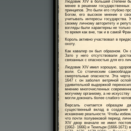
Людовик XIV в большей степени бы
менее в решении государственных
принципов. Это были его глубоко пр
Богом, его высокое мнение о сво
учитывать интересы государства. 
своему личному авторитету и репут
взгляды были характерны не только
то время как вне, так и в самой Фра
Король активно участвовал в придв
охоту.
Как кавалер он был образном. Он о
Зато у него отсутствовали досто
связанных с опасностью для его ли
Людовик XIV имел хорошую, здоров
воли. Со стоическим самооблад
смертельные опасности. Эта черта
1647 г. он заболел ветряной оспо
удивительной выдержкой переносил 
мнению многочисленных современник
могучему организму, а не искусств
могли доконать более слабого челов
Версаль считается образцом д
существенный вклад в создание 
искажение реальности. Чтобы избеж
что почти полувековой период лич
XIV двор вначале не имел постоян
(1662- 1666) и Тюильри (1666-1671) 