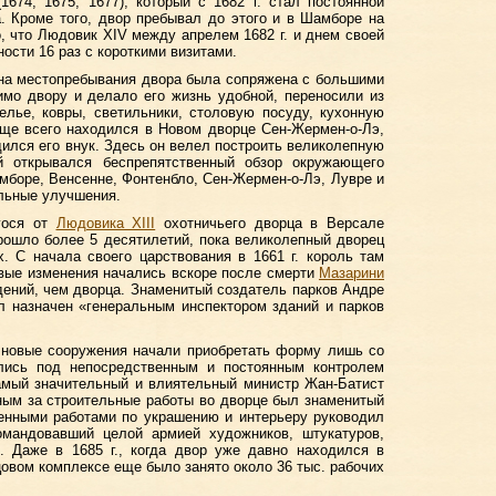
(1674, 1675, 1677), который с 1682 г. стал постоянной
. Кроме того, двор пребывал до этого и в Шамборе на
, что Людовик XIV между апрелем 1682 г. и днем своей
ости 16 раз с короткими визитами.
ена местопребывания двора была сопряжена с большими
имо двору и делало его жизнь удобной, переносили из
елье, ковры, светильники, столовую посуду, кухонную
чаще всего находился в Новом дворце Сен-Жермен-о-Лэ,
одился его внук. Здесь он велел построить великолепную
й открывался беспрепятственный обзор окружающего
мборе, Венсенне, Фонтенбло, Сен-Жермен-о-Лэ, Лувре и
льные улучшения.
гося от
Людовика XIII
охотничьего дворца в Версале
рошло более 5 десятилетий, пока великолепный дворец
. С начала своего царствования в 1661 г. король там
рвые изменения начались вскоре после смерти
Мазарини
ений, чем дворца. Знаменитый создатель парков Андре
ыл назначен «генеральным инспектором зданий и парков
 новые сооружения начали приобретать форму лишь со
ились под непосредственным и постоянным контролем
амый значительный и влиятельный министр Жан-Батист
ным за строительные работы во дворце был знаменитый
енными работами по украшению и интерьеру руководил
мандовавший целой армией художников, штукатуров,
. Даже в 1685 г., когда двор уже давно находился в
цовом комплексе еще было занято около 36 тыс. рабочих