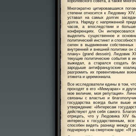
королевского совета, а также много
Многократно цитировавшаяся пого
степени относится к Людовику XIV
уставал на самых долгих заседа
долга. Наряду с напряженной прид
часов, а впоследствии и больш
конференциях. Он интересовалс
выделить существенное и основн
политический инстинкт и способност
силен в выдвижении собственных 
внутренней и внешней политики он
плану» (grand dessein). Людовик X
текущие политические события в ин
выжидал, а старался создать бл
зародыше антифранцузские коал
разгромить их превентивными воен
этикета и церемониала.
Все исследователи едины в том, чт
проходят в его «Мемуарах» и други
мое величие, моя репутация». Лич
связаны с властью и благополучи
государства всегда были выше и
утверждение: «Интересам государст
действуют для себя самого. Благоп
отрицать, что у Людовика XIV б
интересы к государственным, вс
способен видеть разницу между сво
подчеркнул на смертном одре: «Я ух