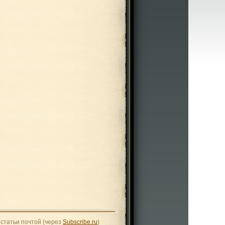
статьи почтой (через
Subscribe.ru
)