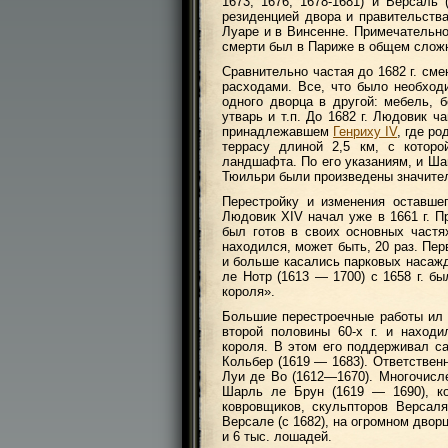
1673, 1676, 1678-1681) и Версаль 
резиденцией двора и правительства
Луаре и в Винсенне. Примечательно
смерти был в Париже в общем сложн
Сравнительно частая до 1682 г. см
расходами. Все, что было необход
одного дворца в другой: мебель, б
утварь и т.п. До 1682 г. Людовик 
принадлежавшем
Генриху IV
, где р
террасу длиной 2,5 км, с которо
ландшафта. По его указаниям, и Ша
Тюильри были произведены значите
Перестройку и изменения оставше
Людовик XIV начал уже в 1661 г. П
был готов в своих основных частях
находился, может быть, 20 раз. Пе
и больше касались парковых насажд
ле Нотр (1613 — 1700) с 1658 г. б
короля».
Большие перестроечные работы ил
второй половины 60-х г. и наход
короля. В этом его поддерживал с
Кольбер (1619 — 1683). Ответствен
Луи де Во (1612—1670). Многочисл
Шарль ле Брун (1619 — 1690), ко
ковровщиков, скульпторов Версаля
Версале (с 1682), на огромном двор
и 6 тыс. лошадей.