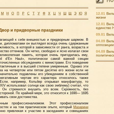
М
Н
О
П
Р
С
Т
У
Ф
Х
Ц
Ч
Ш
Щ
Э
Ю
Я
12.01
Виль
жизни
12.01
Виль
единство 
 Двор и придворные праздники
09.01
Виль
лагающей к себе внешностью и придворным шармом. В
04.09
Виль
и, дипломатами он выглядел всегда очень сдержанным
оппозиции
ливость, в которой в зависимости от ранга, возраста и
ество оттенков. Он четко, свободно и ясно излагал свои
04.09
Виль
еликолепная память, которая очень пригодилась ему,
политичес
eil d’En Haut», политически самой важной секции
ногочисленных обсуждениях с министрами. Его поведение
тактичным и в высшей степени умеренным. Однако эти
ва на четвертом или пятом десятке его жизни если не
значительно подавлены его убеждением в собственной
негативным чертам его характера относилось также
 Если, например, Кольбер открывал мануфактуру, то
 XIV использовал солнце как свою эмблему) считал, что
. Он стремился внушить это всем. Скромность, без
стороной. По крайней мере, это относится к 1690— 1695
чивать свои достоинства.
ным профессионализмом. Этот профессионализм
остях и на том практическом опыте, который
Мазарини
енно привлекая к участию в заседаниях и совещаниях