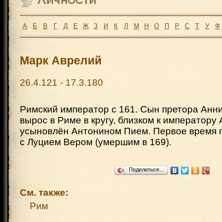
А
Б
В
Г
Д
Е
Ж
З
И
К
Л
М
Н
О
П
Р
С
Т
У
Ф
Марк Аврелий
26.4.121 - 17.3.180
Римский император с 161. Сын претора Анн
вырос в Риме в кругу, близком к императору 
усыновлён Антонином Пием. Первое время 
с Луцием Вером (умершим в 169).
Поделиться…
См. также:
Рим