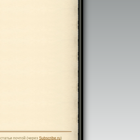
статьи почтой (через
Subscribe.ru
)