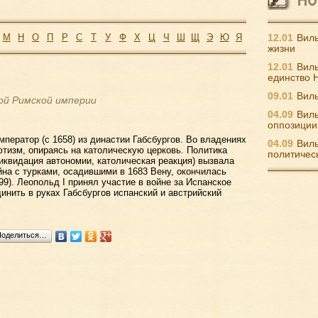
М
Н
О
П
Р
С
Т
У
Ф
Х
Ц
Ч
Ш
Щ
Э
Ю
Я
12.01
Виль
жизни
12.01
Виль
единство 
09.01
Виль
ой Римской империи
04.09
Виль
оппозиции
ператор (с 1658) из династии Габсбургов. Во владениях
04.09
Виль
ютизм, опираясь на католическую церковь. Политика
политичес
иквидация автономии, католическая реакция) вызвала
йна с турками, осадившими в 1683 Вену, окончилась
9). Леопольд I принял участие в войне за Испанское
динить в руках Габсбургов испанский и австрийский
Поделиться…