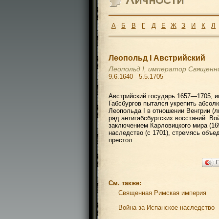
А
Б
В
Г
Д
Е
Ж
З
И
К
Л
Леопольд I Австрийский
Леопольд I, император Священн
9.6.1640 - 5.5.1705
Австрийский государь 1657—1705, им
Габсбургов пытался укрепить абсол
Леопольда I в отношении Венгрии (л
ряд антигабсбургских восстаний. Во
заключением Карловицкого мира (169
наследство (с 1701), стремясь объе
престол.
См. также:
Священная Римская империя
Война за Испанское наследство