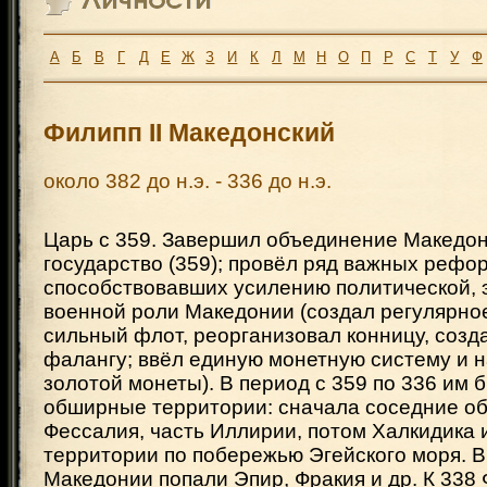
А
Б
В
Г
Д
Е
Ж
З
И
К
Л
М
Н
О
П
Р
С
Т
У
Ф
Филипп II Македонский
около 382 до н.э. - 336 до н.э.
Царь с 359. Завершил объединение Македон
государство (359); провёл ряд важных рефо
способствовавших усилению политической, 
военной роли Македонии (создал регулярное
сильный флот, реорганизовал конницу, созд
фалангу; ввёл единую монетную систему и н
золотой монеты). В период с 359 по 336 им
обширные территории: сначала соседние об
Фессалия, часть Иллирии, потом Халкидика 
территории по побережью Эгейского моря. В
Македонии попали Эпир, Фракия и др. К 338 