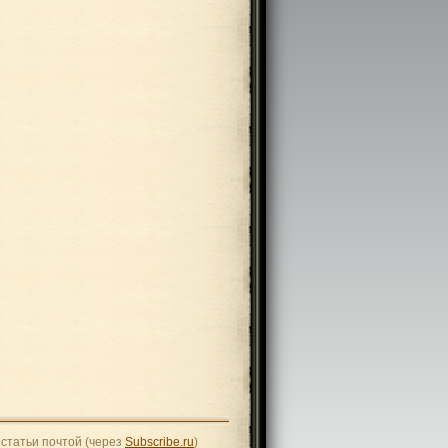
статьи почтой (через
Subscribe.ru
)