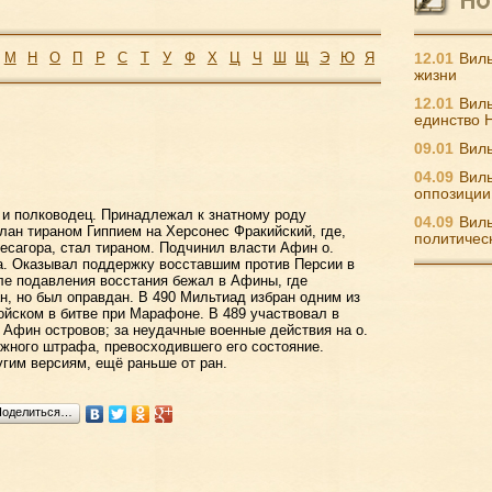
М
Н
О
П
Р
С
Т
У
Ф
Х
Ц
Ч
Ш
Щ
Э
Ю
Я
12.01
Виль
жизни
12.01
Виль
единство 
09.01
Виль
04.09
Виль
оппозиции
и полководец. Принадлежал к знатному роду
04.09
Виль
лан тираном Гиппием на Херсонес Фракийский, где,
политичес
есагора, стал тираном. Подчинил власти Афин о.
а. Оказывал поддержку восставшим против Персии в
е подавления восстания бежал в Афины, где
н, но был оправдан. В 490 Мильтиад избран одним из
ойском в битве при Марафоне. В 489 участвовал в
 Афин островов; за неудачные военные действия на о.
ежного штрафа, превосходившего его состояние.
угим версиям, ещё раньше от ран.
Поделиться…