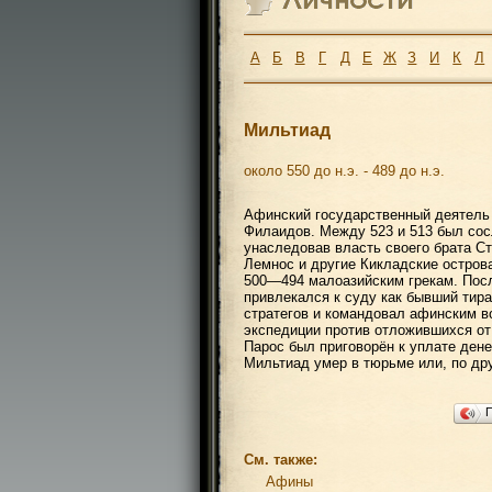
А
Б
В
Г
Д
Е
Ж
З
И
К
Л
Мильтиад
около 550 до н.э. - 489 до н.э.
Афинский государственный деятель 
Филаидов. Между 523 и 513 был сос
унаследовав власть своего брата Ст
Лемнос и другие Кикладские остров
500—494 малоазийским грекам. Посл
привлекался к суду как бывший тира
стратегов и командовал афинским в
экспедиции против отложившихся от
Парос был приговорён к уплате ден
Мильтиад умер в тюрьме или, по др
См. также:
Афины