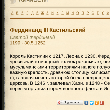
А
Б
В
Г
Д
Е
Ж
З
И
К
Л
М
Н
О
П
Р
С
Т
У
Ф
Фердинанд III Кастильский
Святой Фердинанд
1199 - 30.5.1252
Король Кастилии с 1217, Леона с 1230. Ферди
чрезвычайно мощный толчок реконкисте, ов
мусульманскими территориями на юге полуо
важную крепость, древнюю столицу халифат
г.), главная мечеть которой была превращен
церковь. В 1246 г. завлевал Хаэн, в 1248 - 
первым организатором военного флота в Ис
Поделиться…