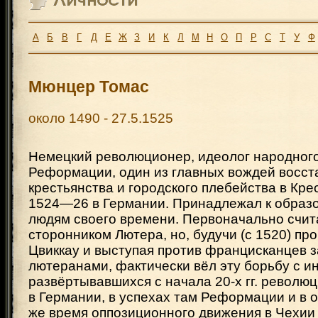
А
Б
В
Г
Д
Е
Ж
З
И
К
Л
М
Н
О
П
Р
С
Т
У
Ф
Мюнцер Томас
около 1490 - 27.5.1525
Немецкий революционер, идеолог народного
Реформации, один из главных вождей восст
крестьянства и городского плебейства в Кре
1524—26 в Германии. Принадлежал к обра
людям своего времени. Первоначально счит
сторонником Лютера, но, будучи (с 1520) про
Цвиккау и выступая против францисканцев з
лютеранами, фактически вёл эту борьбу с и
развёртывавшихся с начала 20-х гг. револю
в Германии, в успехах там Реформации и в 
же время оппозиционного движения в Чехи