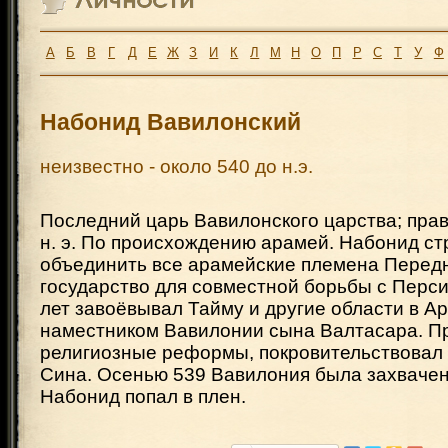
А
Б
В
Г
Д
Е
Ж
З
И
К
Л
М
Н
О
П
Р
С
Т
У
Ф
Набонид Вавилонский
неизвестно - около 540 до н.э.
Последний царь Вавилонского царства; пра
н. э. По происхождению арамей. Набонид с
объединить все арамейские племена Передн
государство для совместной борьбы с Перси
лет завоёвывал Тайму и другие области в Ар
наместником Вавилонии сына Валтасара. П
религиозные реформы, покровительствовал 
Сина. Осенью 539 Вавилония была захвачен
Набонид попал в плен.