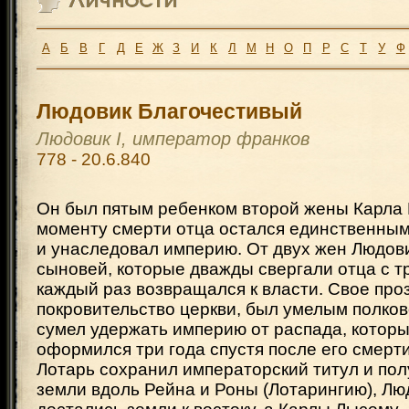
А
Б
В
Г
Д
Е
Ж
З
И
К
Л
М
Н
О
П
Р
С
Т
У
Ф
Людовик Благочестивый
Людовик I, император франков
778 - 20.6.840
Он был пятым ребенком второй жены Карла В
моменту смерти отца остался единственны
и унаследовал империю. От двух жен Людов
сыновей, которые дважды свергали отца с тр
каждый раз возвращался к власти. Свое про
покровительство церкви, был умелым полков
сумел удержать империю от распада, котор
оформился три года спустя после его смерт
Лотарь сохранил императорский титул и по
земли вдоль Рейна и Роны (Лотарингию), Л