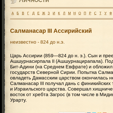
А
Б
В
Г
Д
Е
Ж
З
И
К
Л
М
Н
О
П
Р
С
Т
У
Ф
Салманасар III Ассирийский
неизвестно - 824 до н.э.
Царь Ассирии (859—824 до н. э.). Сын и пре
Ашшурнасирпала II (Ашшурнацирапала). По
Бит-Адини (на Среднем Евфрате) и обложил
государств Северной Сирии. Попытка Салман
овладеть Дамасским царством окончилась н
Салманасар III получал дань с финикийских
и Израильского царства. Совершал хищниче
восток от хребта Загрос (в том числе в Миди
Урарту.