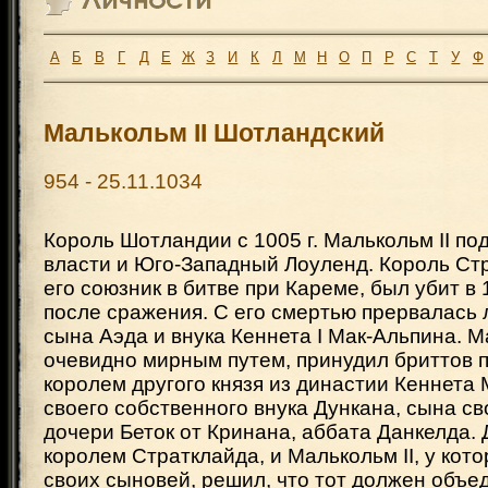
А
Б
В
Г
Д
Е
Ж
З
И
К
Л
М
Н
О
П
Р
С
Т
У
Ф
Малькольм II Шотландский
954 - 25.11.1034
Король Шотландии с 1005 г. Малькольм II по
власти и Юго-Западный Лоуленд. Король Ст
его союзник в битве при Кареме, был убит в 1
после сражения. С его смертью прервалась 
сына Аэда и внука Кеннета I Мак-Альпина. М
очевидно мирным путем, принудил бриттов 
королем другого князя из династии Кеннета
своего собственного внука Дункана, сына с
дочери Беток от Кринана, аббата Данкелда. 
королем Стратклайда, и Малькольм II, у кот
своих сыновей, решил, что тот должен объе