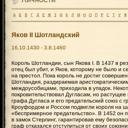
А
Б
В
Г
Д
Е
Ж
З
И
К
Л
М
Н
О
П
Р
С
Т
У
Ф
Яков II Шотландский
16.10.1430 - 3.8.1460
Король Шотландии, сын Якова I. В 1437 в ре
отец был убит, и Яков, которому не было и с
на престол. Пока король не достиг совершен
Шотландия, раздираемая аристократически
междоусобицами, приходила в упадок. Неко
покровительствовал Дугласам, но растущее 
графа Дугласа и его предательский союз с 
Кроуфордом и Россом подвигли короля на ша
«беспримерное предательство». В 1452 он 
в замок Стерлинг, гарантировав ему безопасн
граф отказался отступиться от своих союзни