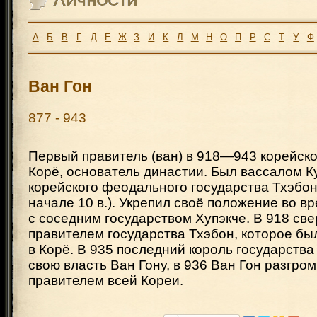
А
Б
В
Г
Д
Е
Ж
З
И
К
Л
М
Н
О
П
Р
С
Т
У
Ф
Ван Гон
877 - 943
Первый правитель (ван) в 918—943 корейско
Корё, основатель династии. Был вассалом К
корейского феодального государства Тхэбон
начале 10 в.). Укрепил своё положение во в
с соседним государством Хупэкче. В 918 свер
правителем государства Тхэбон, которое б
в Корё. В 935 последний король государства
свою власть Ван Гону, в 936 Ван Гон разгром
правителем всей Кореи.