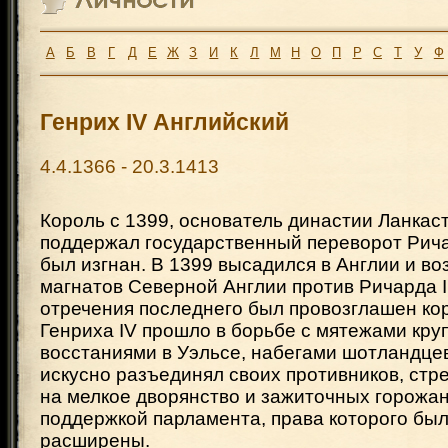
А
Б
В
Г
Д
Е
Ж
З
И
К
Л
М
Н
О
П
Р
С
Т
У
Ф
Генрих IV Английский
4.4.1366 - 20.3.1413
Король с 1399, основатель династии Ланкас
поддержал государственный переворот Ричар
был изгнан. В 1399 высадился в Англии и во
магнатов Северной Англии против Ричарда I
отречения последнего был провозглашен ко
Генриха IV прошло в борьбе с мятежами кр
восстаниями в Уэльсе, набегами шотландцев
искусно разъединял своих противников, стр
на мелкое дворянство и зажиточных горожан
поддержкой парламента, права которого бы
расширены.