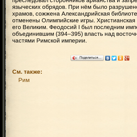
преследовал сторонников арианства и запр
языческих обрядов. При нём было разрушен
храмов, сожжена Александрийская библиотек
отменены Олимпийские игры. Христианская 
его Великим. Феодосий I был последним им
объединившим (394–395) власть над восточ
частями Римской империи.
Поделиться…
См. также:
Рим