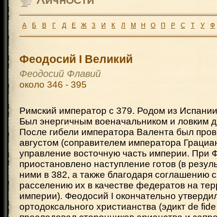
А
Б
В
Г
Д
Е
Ж
З
И
К
Л
М
Н
О
П
Р
С
Т
У
Ф
Феодосий I Великий
Феодосий Флавий
около 346 - 395
Римский император с 379. Родом из Испании
Был энергичным военачальником и ловким 
После гибели императора Валента был про
августом (соправителем императора Грациан
управление восточную часть империи. При 
приостановлено наступление готов (в резул
ними в 382, а также благодаря соглашению с
расселению их в качестве федератов на те
империи). Феодосий I окончательно утверди
ортодоксального христианства (эдикт de fide c