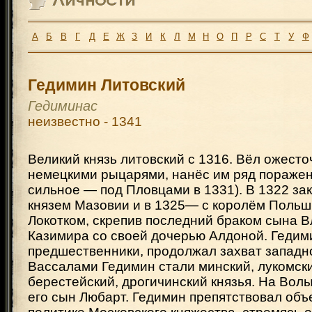
А
Б
В
Г
Д
Е
Ж
З
И
К
Л
М
Н
О
П
Р
С
Т
У
Ф
Гедимин Литовский
Гедиминас
неизвестно - 1341
Великий князь литовский с 1316. Вёл ожест
немецкими рыцарями, нанёс им ряд поражен
сильное — под Пловцами в 1331). В 1322 за
князем Мазовии и в 1325— с королём Поль
Локотком, скрепив последний браком сына 
Казимира со своей дочерью Алдоной. Гедимин
предшественники, продолжал захват западно
Вассалами Гедимин стали минский, лукомски
берестейский, дрогичинский князья. На Вол
его сын Любарт. Гедимин препятствовал об