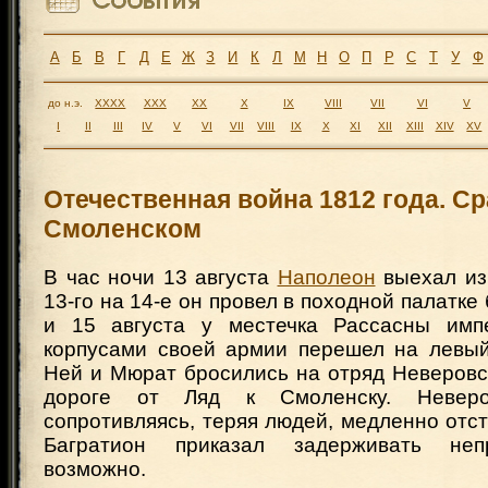
А
Б
В
Г
Д
Е
Ж
З
И
К
Л
М
Н
О
П
Р
С
Т
У
Ф
до н.э.
XXXX
XXX
XX
X
IX
VIII
VII
VI
V
I
II
III
IV
V
VI
VII
VIII
IX
X
XI
XII
XIII
XIV
XV
Отечественная война 1812 года. С
Смоленском
В час ночи 13 августа
Наполеон
выехал из 
13-го на 14-е он провел в походной палатке
и 15 августа у местечка Рассасны имп
корпусами своей армии перешел на левый
Ней и Мюрат бросились на отряд Неверовс
дороге от Ляд к Смоленску. Неверов
сопротивляясь, теряя людей, медленно отст
Багратион приказал задерживать неп
возможно.