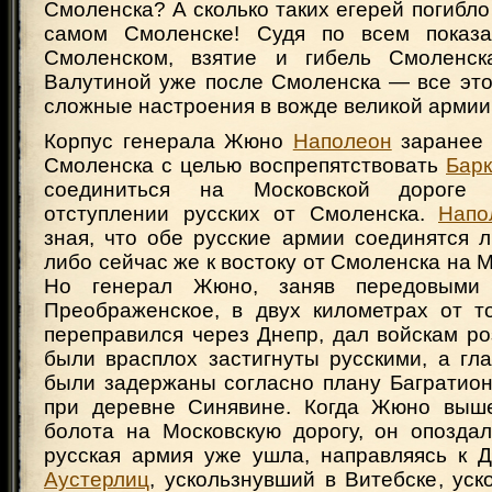
Смоленска? А сколько таких егерей погибло
самом Смоленске! Судя по всем показа
Смоленском, взятие и гибель Смоленск
Валутиной уже после Смоленска — все это
сложные настроения в вожде великой армии
Корпус генерала Жюно
Наполеон
заранее 
Смоленска с целью воспрепятствовать
Бар
соединиться на Московской дороге
отступлении русских от Смоленска.
Напо
зная, что обе русские армии соединятся 
либо сейчас же к востоку от Смоленска на М
Но генерал Жюно, заняв передовыми 
Преображенское, в двух километрах от то
переправился через Днепр, дал войскам ро
были врасплох застигнуты русскими, а г
были задержаны согласно плану Багратион
при деревне Синявине. Когда Жюно выше
болота на Московскую дорогу, он опозда
русская армия уже ушла, направляясь к Д
Аустерлиц
, ускользнувший в Витебске, уск