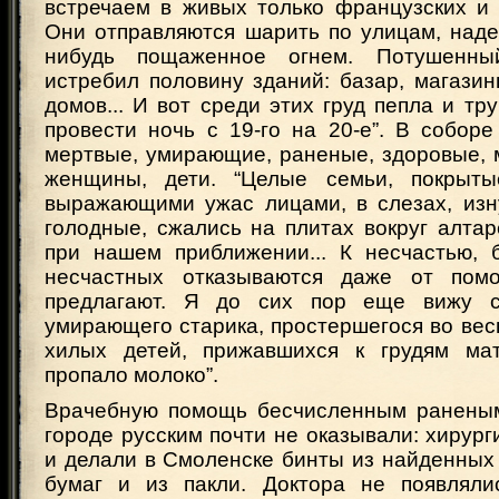
встречаем в живых только французских и 
Они отправляются шарить по улицам, наде
нибудь пощаженное огнем. Потушенны
истребил половину зданий: базар, магази
домов... И вот среди этих груд пепла и тр
провести ночь с 19-го на 20-е”. В собор
мертвые, умирающие, раненые, здоровые, 
женщины, дети. “Целые семьи, покрыты
выражающими ужас лицами, в слезах, изн
голодные, сжались на плитах вокруг алтар
при нашем приближении... К несчастью, 
несчастных отказываются даже от пом
предлагают. Я до сих пор еще вижу 
умирающего старика, простершегося во весь
хилых детей, прижавшихся к грудям мат
пропало молоко”.
Врачебную помощь бесчисленным ранены
городе русским почти не оказывали: хирург
и делали в Смоленске бинты из найденных
бумаг и из пакли. Доктора не появляли