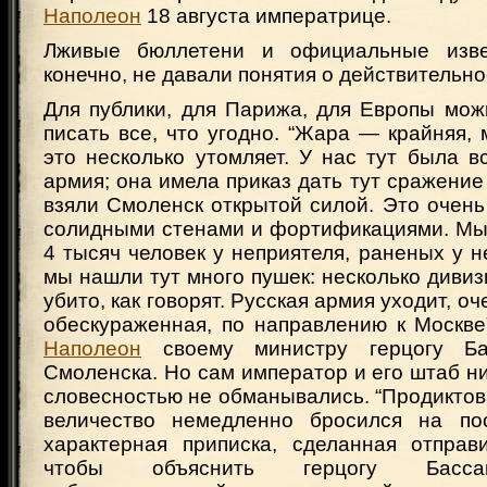
Наполеон
18 августа императрице.
Лживые бюллетени и официальные изве
конечно, не давали понятия о действительно
Для публики, для Парижа, для Европы мож
писать все, что угодно. “Жара — крайняя, 
это несколько утомляет. У нас тут была в
армия; она имела приказ дать тут сражение
взяли Смоленск открытой силой. Это очень
солидными стенами и фортификациями. Мы 
4 тысяч человек у неприятеля, раненых у н
мы нашли тут много пушек: несколько диви
убито, как говорят. Русская армия уходит, о
обескураженная, по направлению к Москве
Наполеон
своему министру герцогу Ба
Смоленска. Но сам император и его штаб н
словесностью не обманывались. “Продиктова
величество немедленно бросился на пос
характерная приписка, сделанная отправ
чтобы объяснить герцогу Басса