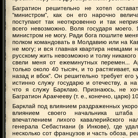
Багратион решительно не хотел остав
“министром”, как он его нарочно велича
поступают так неоткровенно и так неприя
всего невозможно. Воля государя моего. 
министром не могу. Ради бога пошлите меня 
полком командовать в Молдавию или на Кав
не могу; и вся главная квартира немцами н
русскому жить невозможно и толку никакого н
свели меня от ежеминутных перемен... А
только около 40 тысяч, и то растягивает, ка
назад и вбок”. Он решительно требует его у
истинно служу государю и отечеству, а на
что я служу Барклаю. Признаюсь, не хо
Багратион Аракчееву (т. е., конечно, царю) 10
Барклай под влиянием раздраженных укоро
влиянием своего начальника штаба
впечатлением лихого кавалерийского на
генерала Себастиани (в Инкове), где уда
несколько сот французов и часть обоза, р