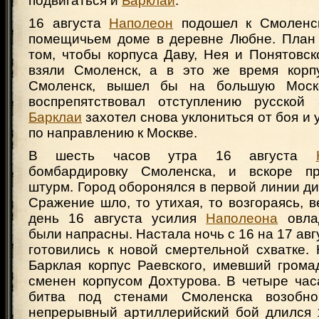
подвигаться и
Барклай
.
16 августа
Наполеон
подошел к Смоленск
помещичьем доме в деревне Любне. План 
том, чтобы корпуса Даву, Нея и Понятовс
взяли Смоленск, а в это же время корп
Смоленск, вышел бы на большую Моск
воспрепятствовал отступлению русской
Барклаи
захотел снова уклониться от боя и 
по направлению к Москве.
В шесть часов утра 16 августа
бомбардировку Смоленска, и вскоре п
штурм. Город оборонялся в первой линии ди
Сражение шло, то утихая, то возгораясь, в
день 16 августа усилия
Наполеона
овла
были напрасны. Настала ночь с 16 на 17 авг
готовились к новой смертельной схватке.
Барклая корпус Раевского, имевший грома
сменен корпусом Дохтурова. В четыре час
битва под стенами Смоленска возобно
непрерывный артиллерийский бой длился 1