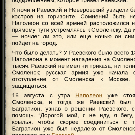
подкреплением, которое привел Раевский.
К ночи и Раевский и Неверовский увидели 
костров на горизонте. Сомнений быть н
Наполеон со всей армией расположился на
прямому пути устремляясь к Смоленску. Да 
— ночлег ли это, или еще ночью он сни
пойдет на город.
Что было делать? У Раевского было всего 13
Наполеона в момент нападения на Смоленс
тысяч. Раевский не имел ни приказа, ни по
Смоленск; русская армия уже начала 
отступление от Смоленска к Москве.
защищаться.
16 августа с утра
Наполеон
уже стоя
Смоленска, и тогда же Раевский был 
Багратион, узнав о решении Раевского, 
помощь. “Дорогой мой, я не иду, я бегу
крылья, чтобы скорее соединиться с т
Багратион уже был недалеко от Смоленск