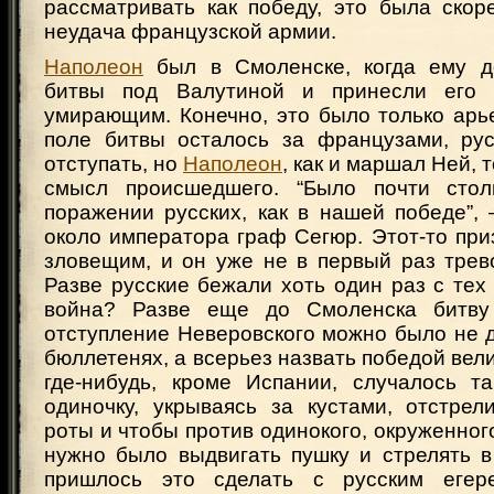
рассматривать как победу, это была скор
неудача французской армии.
Наполеон
был в Смоленске, когда ему д
битвы под Валутиной и принесли его
умирающим. Конечно, это было только арь
поле битвы осталось за французами, ру
отступать, но
Наполеон
, как и маршал Ней,
смысл происшедшего. “Было почти сто
поражении русских, как в нашей победе”,
около императора граф Сегюр. Этот-то пр
зловещим, и он уже не в первый раз трев
Разве русские бежали хоть один раз с тех 
война? Разве еще до Смоленска битв
отступление Неверовского можно было не д
бюллетенях, а всерьез назвать победой вел
где-нибудь, кроме Испании, случалось т
одиночку, укрываясь за кустами, отстрел
роты и чтобы против одинокого, окруженног
нужно было выдвигать пушку и стрелять в
пришлось это сделать с русским егер