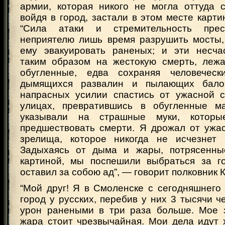
армии, которая никого не могла оттуда с
войдя в город, застали в этом месте карт
“Сила атаки и стремительность прес
неприятелю лишь время разрушить мосты,
ему эвакуировать раненых; и эти несча
таким образом на жестокую смерть, лежа
обугленные, едва сохраняя человеческ
дымящихся развалин и пылающих бало
напрасных усилии спастись от ужасной 
улицах, превратившись в обугленные м
указывали на страшные муки, котор
предшествовать смерти. Я дрожал от ужас
зрелища, которое никогда не исчезнет 
Задыхаясь от дыма и жары, потрясенны
картиной, мы поспешили выбраться за го
оставил за собою ад”, — говорит полковник 
“Мой друг! Я в Смоленске с сегодняшнего 
город у русских, перебив у них 3 тысячи ч
урон ранеными в три раза больше. Мое 
жара стоит чрезвычайная. Мои дела идут 