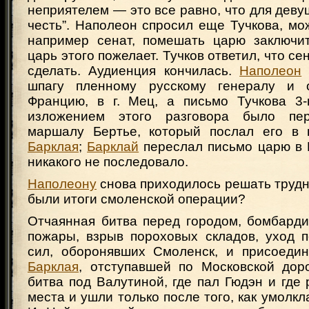
неприятелем — это все равно, что для деву
честь”. Наполеон спросил еще Тучкова, мож
например сенат, помешать царю заключи
царь этого пожелает. Тучков ответил, что се
сделать. Аудиенция кончилась.
Наполеон
шпагу пленному русскому генералу и 
Францию, в г. Мец, а письмо Тучкова 3-
изложением этого разговора было пе
маршалу Бертье, который послал его в 
Барклая
;
Барклай
переслал письмо царю в 
никакого не последовало.
Наполеону
снова приходилось решать трудн
были итоги смоленской операции?
Отчаянная битва перед городом, бомбарди
пожары, взрыв пороховых складов, уход п
сил, оборонявших Смоленск, и присоеди
Барклая
, отступавшей по Московской до
битва под Валутиной, где пал Гюдэн и где 
места и ушли только после того, как умолкл