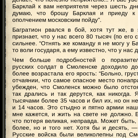
Барклай к вам неприятеля через шесть дне
думаю, что брошу Барклая и приеду к
ополчением московским пойду”.
Багратион рвался в бой, хотя тут же, в 
признает, что у нас всего 80 тысяч (по его 
сильнее. “Отнять же команду я не могу у Ба
то воли государя, а ему известно, что у нас 
Чем больше подробностей о поразите
русских солдат в Смоленске доходило до
более возрастала его ярость: “Больно, грус
отчаянии, что самое опасное место понапр
убежден, что Смоленск можно было отстоя
так дрались и так дерутся, как никогда.
тысячами более 35 часов и бил их, но он не
и 14 часов. Это стыдно и пятно армии наш
мне кажется, и жить на свете не должно. 
что потеря великая, неправда. Может быть, 
более, но и того нет. Хотя бы и десять, — 
Русские войска были великолепны под См