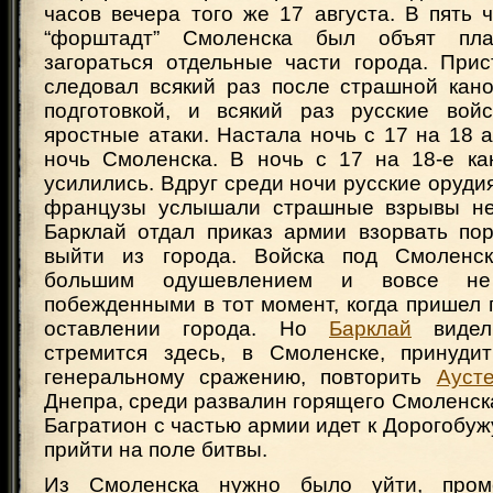
часов вечера того же 17 августа. В пять 
“форштадт” Смоленска был объят пл
загораться отдельные части города. Прис
следовал всякий раз после страшной кан
подготовкой, и всякий раз русские вой
яростные атаки. Настала ночь с 17 на 18 а
ночь Смоленска. В ночь с 17 на 18-е к
усилились. Вдруг среди ночи русские орудия
французы услышали страшные взрывы не
Барклай отдал приказ армии взорвать по
выйти из города. Войска под Смоленс
большим одушевлением и вовсе не
побежденными в тот момент, когда пришел
оставлении города. Но
Барклай
виде
стремится здесь, в Смоленске, принуди
генеральному сражению, повторить
Ауст
Днепра, среди развалин горящего Смоленска,
Багратион с частью армии идет к Дорогобужу
прийти на поле битвы.
Из Смоленска нужно было уйти, пром