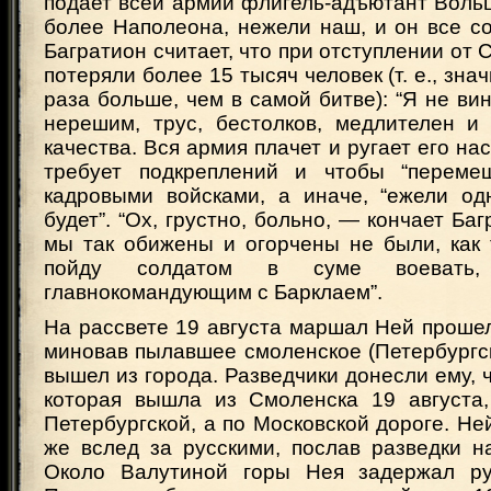
подает всей армии флигель-адъютант Вольцо
более Наполеона, нежели наш, и он все со
Багратион считает, что при отступлении от 
потеряли более 15 тысяч человек (т. е., знач
раза больше, чем в самой битве): “Я не вин
нерешим, трус, бестолков, медлителен и
качества. Вся армия плачет и ругает его на
требует подкреплений и чтобы “переме
кадровыми войсками, а иначе, “ежели одн
будет”. “Ох, грустно, больно, — кончает Ба
мы так обижены и огорчены не были, как 
пойду солдатом в суме воевать
главнокомандующим с Барклаем”.
На рассвете 19 августа маршал Ней проше
миновав пылавшее смоленское (Петербургс
вышел из города. Разведчики донесли ему, ч
которая вышла из Смоленска 19 августа,
Петербургской, а по Московской дороге. Не
же вслед за русскими, послав разведки н
Около Валутиной горы Нея задержал рус