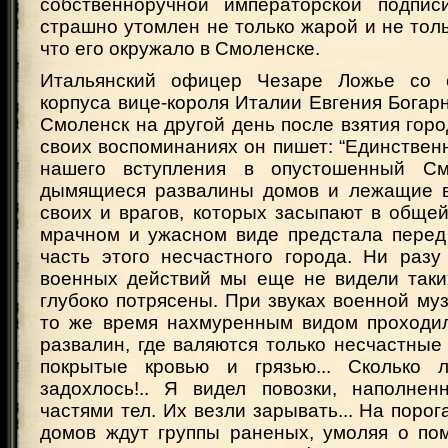
собственноручной императорской подпи
страшно утомлен не только жарой и не толь
что его окружало в Смоленске.
Итальянский офицер Чезаре Ложье со 
корпуса вице-короля Италии Евгения Богар
Смоленск на другой день после взятия гор
своих воспоминаниях он пишет: “Единстве
нашего вступления в опустошенный См
дымящиеся развалины домов и лежащие в
своих и врагов, которых засыпают в обще
мрачном и ужасном виде предстала перед
часть этого несчастного города. Ни разу
военных действий мы еще не видели таки
глубоко потрясены. При звуках военной муз
то же время нахмуренным видом проходи
развалин, где валяются только несчастные
покрытые кровью и грязью... Сколько 
задохлось!.. Я видел повозки, наполне
частями тел. Их везли зарывать... На поро
домов ждут группы раненых, умоляя о пом