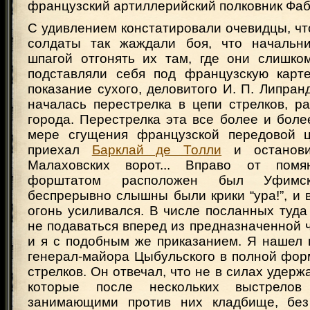
французский артиллерийский полковник Фаб
С удивлением констатировали очевидцы, ч
солдаты так жаждали боя, что начальни
шпагой отгонять их там, где они слишко
подставляли себя под французскую карт
показание сухого, деловитого И. П. Липранд
началась перестрелка в цепи стрелков, р
города. Перестрелка эта все более и боле
мере сгущения французской передовой ц
приехал
Барклай де Толли
и останови
Малаховских ворот... Вправо от пом
форштатом расположен был Уфимс
беспрерывно слышны были крики “ура!”, и 
огонь усиливался. В числе посланных туд
не подаваться вперед из предназначенной 
и я с подобным же приказанием. Я нашел 
генерал-майора Цыбульского в полной фор
стрелков. Он отвечал, что не в силах удерж
которые после нескольких выстрелов
занимающими против них кладбище, без