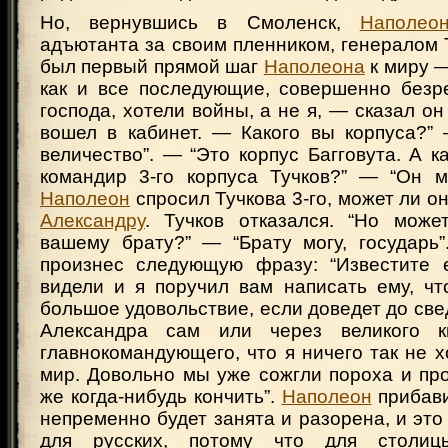
Но, вернувшись в Смоленск,
Наполео
адъютанта за своим пленником, генералом 
был первый прямой шаг
Наполеона
к миру —
как и все последующие, совершенно безре
господа, хотели войны, а не я, — сказал он 
вошел в кабинет. — Какого вы корпуса?” 
величество”. — “Это корпус Багговута. А к
командир 3-го корпуса Тучков?” — “Он м
Наполеон
спросил Тучкова 3-го, может ли он
Александру
. Тучков отказался. “Но мож
вашему брату?” — “Брату могу, государь
произнес следующую фразу: “Известите 
видели и я поручил вам написать ему, чт
большое удовольствие, если доведет до св
Александра сам или через великого к
главнокомандующего, что я ничего так не хо
мир. Довольно мы уже сожгли пороха и пр
же когда-нибудь кончить”.
Наполеон
прибави
непременно будет занята и разорена, и это
для русских, потому что для столиц