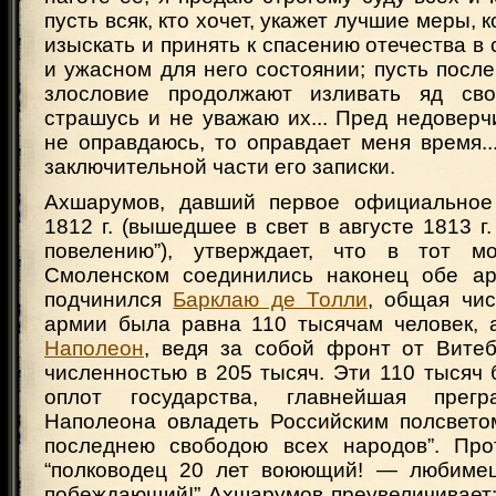
пусть всяк, кто хочет, укажет лучшие меры,
изыскать и принять к спасению отечества в 
и ужасном для него состоянии; пусть после
злословие продолжают изливать яд св
страшусь и не уважаю их... Пред недовер
не оправдаюсь, то оправдает меня время.
заключительной части его записки.
Ахшарумов, давший первое официальное
1812 г. (вышедшее в свет в августе 1813 г
повелению”), утверждает, что в тот мо
Смоленском соединились наконец обе ар
подчинился
Барклаю де Толли
, общая чис
армии была равна 110 тысячам человек, 
Наполеон
, ведя за собой фронт от Вите
численностью в 205 тысяч. Эти 110 тысяч
оплот государства, главнейшая прег
Наполеона овладеть Российским полсвето
последнею свободою всех народов”. Пр
“полководец 20 лет воюющий! — любимец
побеждающий!” Ахшарумов преувеличивает: