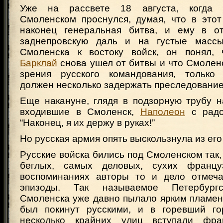
Уже на рассвете 18 августа, когда
Смоленском проснулся, думая, что в этот
наконец генеральная битва, и ему в от
заднепровскую даль и на густые масс
Смоленска к востоку войск, он понял, 
Барклай
снова ушел от битвы и что Смоленс
зрения русского командования, только 
должен несколько задержать преследование
Еще накануне, глядя в подзорную трубу н
входившие в Смоленск,
Наполеон
с радо
“Наконец, я их держу в руках!”
Но русская армия опять выскользнула из его 
Русские войска бились под Смоленском так,
беглых, самых деловых, сухих францу
воспоминаниях авторы то и дело отмеча
эпизоды. Так называемое Петербургс
Смоленска уже давно пылало ярким пламен
был покинут русскими, и в горевший го
несколько крайних улиц вступали фран