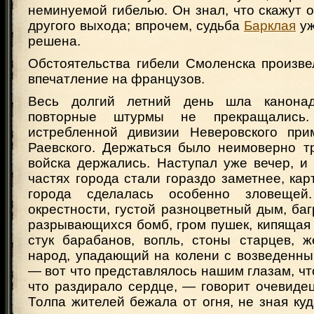
неминуемой гибелью. Он знал, что скажут о
другого выхода; впрочем, судьба
Барклая
уж
решена.
Обстоятельства гибели Смоленска произве
впечатление на французов.
Весь долгий летний день шла канона
повторные штурмы не прекращались.
истребленной дивизии Неверовского при
Раевского. Держаться было неимоверно тр
войска держались. Наступал уже вечер, и
частях города стали гораздо заметнее, ка
города сделалась особенно зловещей
окрестности, густой разноцветный дым, баг
разрывающихся бомб, гром пушек, кипящая
стук барабанов, вопль, стоны старцев, ж
народ, упадающий на колени с возведенны
— вот что представлялось нашим глазам, чт
что раздирало сердце, — говорит очевиде
Толпа жителей бежала от огня, не зная куда