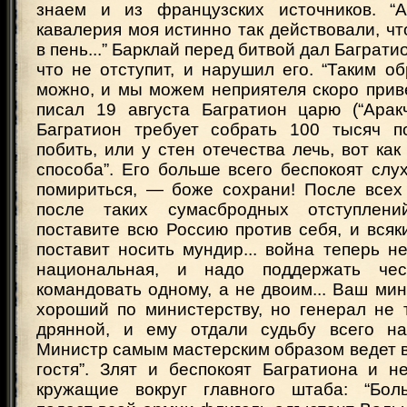
знаем и из французских источников. “А
кавалерия моя истинно так действовали, чт
в пень...” Барклай перед битвой дал Баграти
что не отступит, и нарушил его. “Таким о
можно, и мы можем неприятеля скоро прив
писал 19 августа Багратион царю (“Аракч
Багратион требует собрать 100 тысяч п
побить, или у стен отечества лечь, вот как
способа”. Его больше всего беспокоят слу
помириться, — боже сохрани! После всех
после таких сумасбродных отступлен
поставите всю Россию против себя, и всяк
поставит носить мундир... война теперь н
национальная, и надо поддержать чес
командовать одному, а не двоим... Ваш мин
хороший по министерству, но генерал не 
дрянной, и ему отдали судьбу всего наш
Министр самым мастерским образом ведет в
гостя”. Злят и беспокоят Багратиона и н
кружащие вокруг главного штаба: “Бол