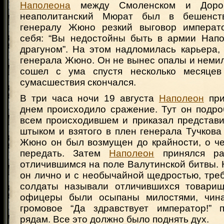
Наполеона
между Смоленском и Дорог
неаполитанский Мюрат был в бешенст
генералу Жюно резкий выговор императо
себя: “Вы недостойны быть в армии Нап
драгуном”. На этом надломилась карьера,
генерала Жюно. Он не вынес опалы и неми
сошел с ума спустя несколько месяцев
сумасшествия скончался.
В три часа ночи 19 августа
Наполеон
при
днем происходило сражение. Тут он подро
всем происходившем и приказал представи
штыком и взятого в плен генерала Тучкова
Жюно он был возмущен до крайности, о че
передать. Затем
Наполеон
принялся ра
отличившимся на поле Валутинской битвы.
он лично и с необычайной щедростью, тре
солдаты называли отличившихся товарищ
офицеры были осыпаны милостями, чина
громовое “Да здравствует император!” 
рядам. Все это должно было поднять дух.