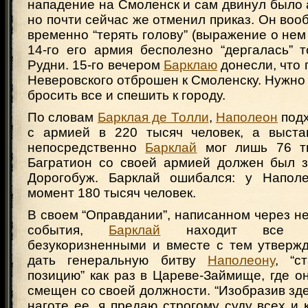
нападение на Смоленск и сам двинул было 
но почти сейчас же отменил приказ. Он вооб
временно “терять голову” (выражение о нем 
14-го его армия бесполезно “дергалась” 
Рудни. 15-го вечером
Барклаю
донесли, что
Неверовского отброшен к Смоленску. Нужн
бросить все и спешить к городу.
По словам
Барклая де Толли
,
Наполеон
подх
с армией в 220 тысяч человек, а выста
непосредственно
Барклай
мог лишь 76 ты
Багратион со своей армией должен был 
Дорогобуж. Барклай ошибался: у Напол
момент 180 тысяч человек.
В своем “Оправдании”, написанном через не
события,
Барклай
находит все св
безукоризненными и вместе с тем утвержд
дать генеральную битву
Наполеону
, “с
позицию” как раз в Цареве-Займище, где он
смещен со своей должности. “Изобразив зде
наготе ее, я предаю строгому суду всех и 