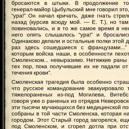
бросаются в штыки. В продолжение то
генерал-майор Цыбульский мне говорил это,
“ура!” Он начал кричать, даже гнать стре
назад (курсив всюду мой. — Е. Т.), но там
повиновались, и в то же самое время в не
него опять слышалось “ура!” и бросалис
Одинаково делали и остальные полки этой ди
раз здесь сошедшиеся с французами...”
которым войска наши, в особенности пехо
Смоленском... невыразимо. Нетяжкие раны
тех пор, пока получившие их не падали о
течения крови”.
Смоленская трагедия была особенно страш
что русское командование эвакуировало 
тяжелораненых из-под Могилева, Витебс
говоря уже о раненых из отрядов Неверовско
эти тысячи мучающихся без медицинской п
собраны в той части Смоленска, которая 
городом. Этот Старый город загорелся, ещ
под Смоленском, и сгорел дотла при отс