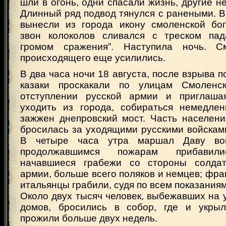
шли в огонь, одни спасали жизнь, другие не
Длинный ряд подвод тянулся с ранеными. В
вынесли из города икону смоленской бо
звон колоколов сливался с треском па
громом сражения”. Наступила ночь. 
происходящего еще усилились.
В два часа ночи 18 августа, после взрыва п
казаки проскакали по улицам Смоленс
отступлении русской армии и приглашая
уходить из города, собираться немедле
зажжен днепровский мост. Часть населени
бросилась за уходящими русскими войсками
В четыре часа утра маршал Даву во
продолжавшимся пожарам прибавили
начавшиеся грабежи со стороны солдат
армии, больше всего поляков и немцев; фра
итальянцы грабили, судя по всем показаниям
Около двух тысяч человек, выбежавших на 
домов, бросились в собор, где и укрыл
прожили больше двух недель.