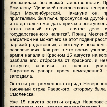
объяснилась без всякой таинственности. 
Ермолову: “Дивизией начальствовал генера
Карл Мекленбургский. Накануне он, 
приятелями, был пьян, проснулся на другой 
и тогда только мог дать приказ о выступлен
этого винный откуп — святое дело, 
государственного напитка”. Принц Мекленб
Багратион не может его за этот подвиг расс
царский родственник, а потому и незачем 
развлечениях. Как раз в это время узнали
армия напала в Красном 15 августа на кор
разбила его, отбросила от Красного, и Не
отступая, спасаясь от полного унич
Багратиону рапорт, прося немедленной 
запоздала.
Остатки разгромленного отряда Неверовск
тысячный отряд Раевского, которому была
Смоленска.
Уже 15 августа остатки отряда Неверовск