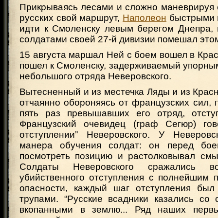
Прикрываясь лесами и сложно маневрируя 
русских свой маршрут,
Наполеон
быстрыми 
идти к Смоленску левым берегом Днепра, 
солдатами своей 27-й дивизии помешал этом
15 августа маршал Ней с боем вошел в Крас
пошел к Смоленску, задерживаемый упорны
небольшого отряда Неверовского.
Вытесненный и из местечка Ляды и из Красн
отчаянно обороняясь от французских сил, 
пять раз превышавших его отряд, отсту
Французский очевидец (граф Сегюр) гов
отступлении” Неверовского. У Неверовс
манера обучения солдат: он перед бо
посмотреть позицию и растолковывал смы
Солдаты Неверовского сражались в
убийственного отступления с полнейшим 
опасности, каждый шаг отступления был
трупами. “Русские всадники казались со
вкопанными в землю... Ряд наших первы