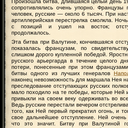
Произошла битва, длившаяся целый день 19
сопротивлялись очень упорно. Французы 
человек, русские — около 6 тысяч. При на
артиллерийская перестрелка смолкла. Ноч
с позиций и ушел на восток; отсту
продолжалось.
Эта битва при Валутине, кончившаяся отст
показалась французам, по свидетельств
слишком дорого купленной победой. Ярост
русского арьергарда в течение целого дн
потери, понесенные при этом французами
битвы одного из лучших генералов
Напо
наконец невозможность для маршала Нея н
преследование отступающих русских полко
мало походило на те победы, которые Ней
привыкли на своем веку одерживать во вс
Ведь русские перестали вечером отстрелива
того, как Ней первый прекратил огонь, и то
свое дальнейшее отступление. Ней очень
что это значит. Битву при Валутиной г