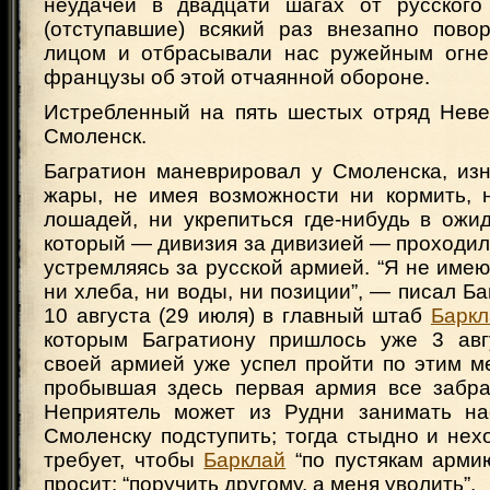
неудачей в двадцати шагах от русского
(отступавшие) всякий раз внезапно пово
лицом и отбрасывали нас ружейным огне
французы об этой отчаянной обороне.
Истребленный на пять шестых отряд Неве
Смоленск.
Багратион маневрировал у Смоленска, из
жары, не имея возможности ни кормить, 
лошадей, ни укрепиться где-нибудь в ожи
который — дивизия за дивизией — проходил
устремляясь за русской армией. “Я не имею 
ни хлеба, ни воды, ни позиции”, — писал Б
10 августа (29 июля) в главный штаб
Баркл
которым Багратиону пришлось уже 3 ав
своей армией уже успел пройти по этим мес
пробывшая здесь первая армия все забрал
Неприятель может из Рудни занимать на
Смоленску подступить; тогда стыдно и нех
требует, чтобы
Барклай
“по пустякам армию
просит: “поручить другому, а меня уволить”.