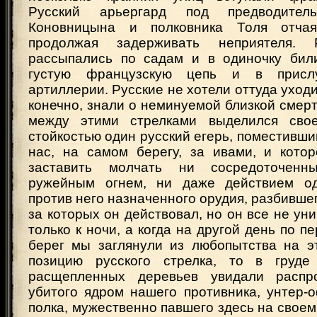
Русский арьергард под предводитель
Коновницына и полковника Толя отчая
продолжая задерживать неприятеля. 
рассыпались по садам и в одиночку бил
густую французскую цепь и в прислу
артиллерии. Русские не хотели оттуда уходит
конечно, знали о неминуемой близкой смерт
между этими стрелками выделился сво
стойкостью один русский егерь, поместивший
нас, на самом берегу, за ивами, и кото
заставить молчать ни сосредоточенн
ружейным огнем, ни даже действием од
против него назначенного орудия, разбившег
за которых он действовал, но он все не ун
только к ночи, а когда на другой день по п
берег мы заглянули из любопытства на э
позицию русского стрелка, то в груде
расщепленных деревьев увидали распр
убитого ядром нашего противника, унтер-
полка, мужественно павшего здесь на своем 