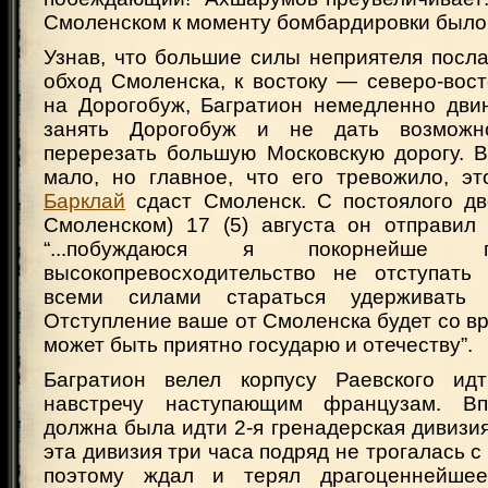
Смоленском к моменту бомбардировки было 
Узнав, что большие силы неприятеля пос
обход Смоленска, к востоку — северо-вос
на Дорогобуж, Багратион немедленно двин
занять Дорогобуж и не дать возможн
перерезать большую Московскую дорогу. В
мало, но главное, что его тревожило, эт
Барклай
сдаст Смоленск. С постоялого дв
Смоленском) 17 (5) августа он отправил
“...побуждаюся я покорнейше 
высокопревосходительство не отступать
всеми силами стараться удерживать 
Отступление ваше от Смоленска будет со вр
может быть приятно государю и отечеству”.
Багратион велел корпусу Раевского ид
навстречу наступающим французам. Вп
должна была идти 2-я гренадерская дивизия,
эта дивизия три часа подряд не трогалась с
поэтому ждал и терял драгоценнейшее