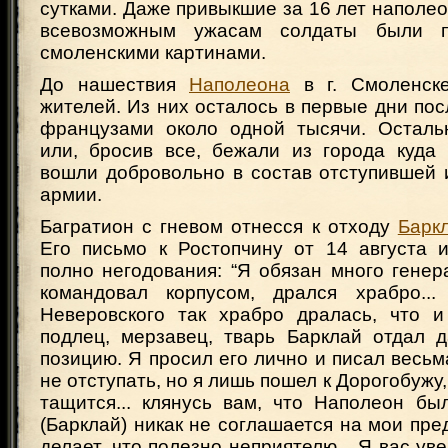
сутками. Даже привыкшие за 16 лет наполео
всевозможным ужасам солдаты были п
смоленскими картинами.
До нашествия
Наполеона
в г. Смоленск
жителей. Из них осталось в первые дни пос
французами около одной тысячи. Осталь
или, бросив все, бежали из города куда 
вошли добровольно в состав отступившей 
армии.
Багратион с гневом отнесся к отходу
Барк
Его письмо к Ростопчину от 14 августа 
полно негодования: “Я обязан много генер
командовал корпусом, дрался храбро... 
Неверовского так храбро дралась, что 
подлец, мерзавец, тварь Барклай отдал 
позицию. Я просил его лично и писал весьм
не отступать, но я лишь пошел к Дорогобужу, 
тащится... клянусь вам, что Наполеон бы
(Барклай) никак не соглашается на мои пре
делает, что полезно неприятелю... Я вас ув