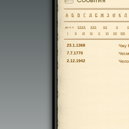
А
Б
В
Г
Д
Е
Ж
З
И
К
Л
до н.э.
XXXX
XXX
XX
X
I
I
II
III
IV
V
VI
VII
VIII
23.1.1368
Чжу 
7.7.1770
Чесм
2.12.1942
Чело