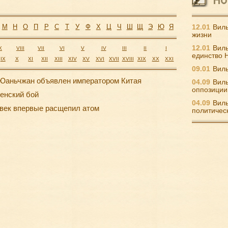
М
Н
О
П
Р
С
Т
У
Ф
Х
Ц
Ч
Ш
Щ
Э
Ю
Я
12.01
Виль
жизни
12.01
Виль
X
VIII
VII
VI
V
IV
III
II
I
единство 
IX
X
XI
XII
XIII
XIV
XV
XVI
XVII
XVIII
XIX
XX
XXI
09.01
Виль
Юаньчжан объявлен императором Китая
04.09
Виль
оппозиции
енский бой
04.09
Виль
век впервые расщепил атом
политичес