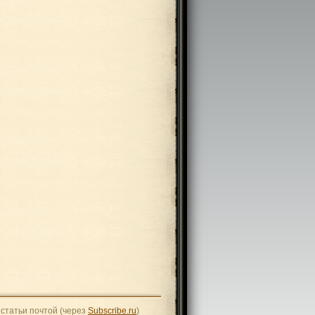
статьи почтой (через
Subscribe.ru
)