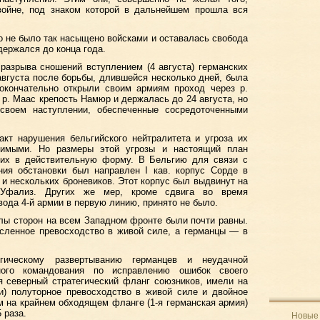
войне, под знаком которой в дальнейшем прошла вся
во не было так насыщено войсками и оставалась свобода
держался до конца года.
разрыва сношений вступлением (4 августа) германских
августа после борьбы, длившейся несколько дней, была
 окончательно открыли своим армиям проход через р.
 р. Маас крепость Намюр и держалась до 24 августа, но
своем наступлении, обеспеченные сосредоточенными
кт нарушения бельгийского нейтралитета и угроза их
римыми. Но размеры этой угрозы и настоящий план
их в действительную форму. В Бельгию для связи с
ния обстановки был направлен I кав. корпус Сорде в
а и нескольких броневиков. Этот корпус был выдвинут на
фализ. Других же мер, кроме сдвига во время
вода 4-й армии в первую линию, принято не было.
лы сторон на всем Западном фронте были почти равны.
сленное превосходство в живой силе, а германцы — в
гическому развертыванию германцев и неудачной
вного командования по исправлению ошибок своего
я северный стратегический фланг союзников, имели на
и) полуторное превосходство в живой силе и двойное
м на крайнем обходящем фланге (1-я германская армия)
 раза.
Новые 