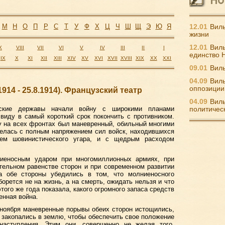
М
Н
О
П
Р
С
Т
У
Ф
Х
Ц
Ч
Ш
Щ
Э
Ю
Я
12.01
Виль
жизни
12.01
Виль
X
VIII
VII
VI
V
IV
III
II
I
единство 
IX
X
XI
XII
XIII
XIV
XV
XVI
XVII
XVIII
XIX
XX
XXI
09.01
Виль
04.09
Виль
оппозиции
914 - 25.8.1914). Французский театр
04.09
Виль
еские державы начали войну с широкими планами
политичес
виду в самый короткий срок покончить с противником.
у на всех фронтах был маневренный, обильный многими
велась с полным напряжением сил войск, находившихся
ем шовинистического угара, и с щедрым расходом
ниеносным ударом при многомиллионных армиях, при
тельном равенстве сторон и при современном развитии
а обе стороны убедились в том, что молниеносного
борется не на жизнь, а на смерть, ожидать нельзя и что
того же года показала, какого огромного запаса средств
енная война.
 ноября маневренные порывы обеих сторон истощились,
 закопались в землю, чтобы обеспечить свое положение
наступления. Этим они, совершенно не желая того,