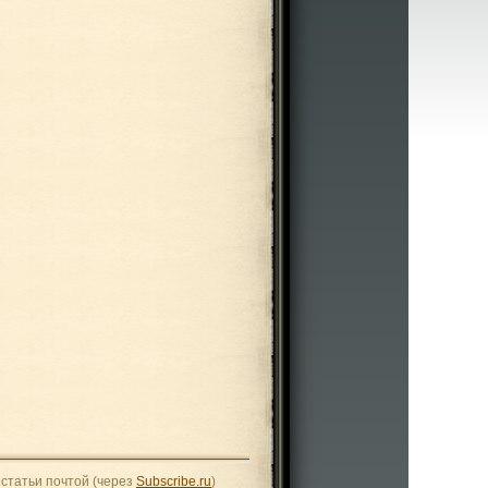
статьи почтой (через
Subscribe.ru
)