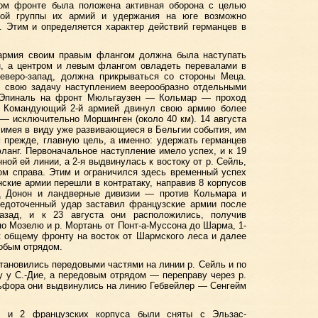
том фронте была положена активная оборона с целью
ной группы их армий и удержания на юге возможно
. Этим и определяется характер действий германцев в
армия своим правым флангом должна была наступать
н, а центром и левым флангом овладеть перевалами в
северо-запад, должна прикрываться со стороны Меца.
 свою задачу наступлением веерообразно отдельными
 Эпиналь на фронт Мюльгаузен — Кольмар — проход
. Командующий 2-й армией двинул свою армию более
— исключительно Моршинген (около 40 км). 14 августа
, имея в виду уже развивающиеся в Бельгии события, им
 прежде, главную цель, а именно: удержать германцев
фланг. Первоначальное наступление имело успех, и к 19
ной ей линии, а 2-я выдвинулась к востоку от р. Сейль,
ом справа. Этим и ограничился здесь временный успех
нские армии перешли в контратаку, направив 8 корпусов
д Донон и ландверные дивизии — против Кольмара и
редоточенный удар заставил французские армии после
азад, и к 23 августа они расположились, получив
по Мозелю и р. Мортань от Понт-а-Муссона до Шарма, 1-
к общему фронту на восток от Шармского леса и далее
обым отрядом.
тановились передовыми частями на линии р. Сейль и по
ву у С.-Дие, а передовым отрядом — переправу через р.
ьфора они выдвинулись на линию Гебвейлер — Сенгейм
х и 2 французских корпуса были сняты с Эльзас-