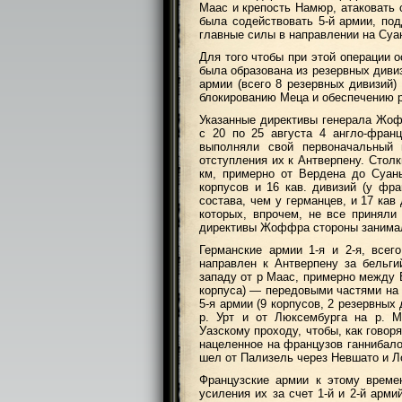
Маас и крепость Намюр, атаковать 
была содействовать 5-й армии, по
главные силы в направлении на Суа
Для того чтобы при этой операции 
была образована из резервных диви
армии (всего 8 резервных дивизий)
блокированию Меца и обеспечению 
Указанные директивы генерала Жо
с 20 по 25 августа 4 англо-фран
выполняли свой первоначальный
отступления их к Антверпену. Стол
км, примерно от Вердена до Суан
корпусов и 16 кав. дивизий (у фра
состава, чем у германцев, и 17 кав 
которых, впрочем, не все приняли
директивы Жоффра стороны занима
Германские армии 1-я и 2-я, всег
направлен к Антверпену за бельги
западу от р Маас, примерно между 
корпуса) — передовыми частями на 
5-я армии (9 корпусов, 2 резервных
р. Урт и от Люксембурга на р. 
Уазскому проходу, чтобы, как говор
нацеленное на французов ганнибало
шел от Пализель через Невшато и Л
Французские армии к этому време
усиления их за счет 1-й и 2-й арми