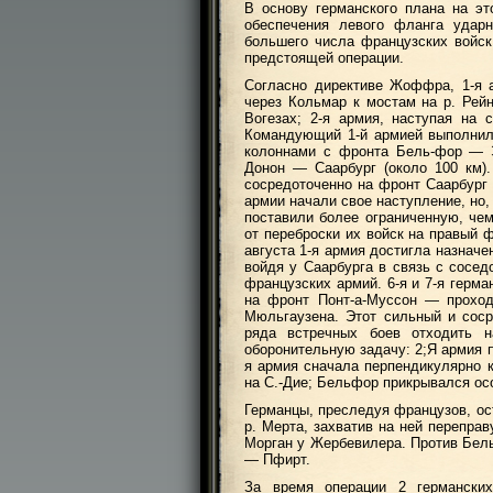
В основу германского плана на э
обеспечения левого фланга удар
большего числа французских войск
предстоящей операции.
Согласно директиве Жоффра, 1-я 
через Кольмар к мостам на р. Рей
Вогезах; 2-я армия, наступая на 
Командующий 1-й армией выполнил
колоннами с фронта Бель-фор —
Донон — Саарбург (около 100 км)
сосредоточенно на фронт Саарбург 
армии начали свое наступление, но
поставили более ограниченную, чем
от переброски их войск на правый 
августа 1-я армия достигла назначен
войдя у Саарбурга в связь с сосед
французских армий. 6-я и 7-я герма
на фронт Понт-а-Муссон — прохо
Мюльгаузена. Этот сильный и сос
ряда встречных боев отходить н
оборонительную задачу: 2;Я армия 
я армия сначала перпендикулярно 
на С.-Дие; Бельфор прикрывался ос
Германцы, преследуя французов, ос
р. Мерта, захватив на ней перепра
Морган у Жербевилера. Против Бел
— Пфирт.
За время операции 2 германски