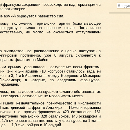
ии) французы сохранили превосходство над германцами в
иле артиллерии.
ие армии) образуется равенство сил.
ескому положению германских армий (охватывающее
осходству в силах на северном крыле, Пограничное
естественно, не могло не окончиться отступлением
о выжидательное расположение с целью наступать в
уппировки противника, уже 8 августа склоняется к
о правым флангом на Майнц.
ским армиям указывалось наступление всем фронтом,
н. 1-й и 2-й армиям (10 корпусов) ставилось задачей
кен, а 3, 4 и 5-й армиям — между Верденом и Мезьером
юксембург, в которых, по сведениям французов,
германцев.
ялось, но на левом французском фланге обстановка так
нное здесь наступление не могло иметь места.
 имели незначительное преимущество в численности
и 4 кав. дивизий на фронте Альткирх — Номени германцы
визии, т. е. против французских 420 батальонов, 161
едоточено германских 328 батальонов, 143 эскадрона и
 175 км, оперативная плотность: у французов на 1 км —
нцев — 1,9 тыс. бойцов и 10 орудий.