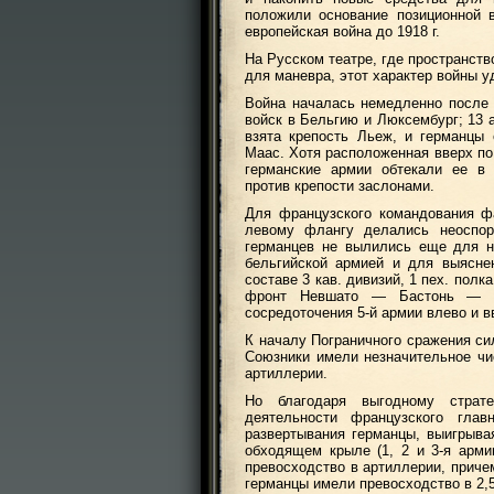
положили основание позиционной 
европейская война до 1918 г.
На Русском театре, где пространст
для маневра, этот характер войны у
Война началась немедленно после 
войск в Бельгию и Люксембург; 13 
взята крепость Льеж, и германцы
Маас. Хотя расположенная вверх по
германские армии обтекали ее в 
против крепости заслонами.
Для французского командования фа
левому флангу делались неоспо
германцев не вылились еще для н
бельгийской армией и для выясне
составе 3 кав. дивизий, 1 пех. полк
фронт Невшато — Бастонь — У
сосредоточения 5-й армии влево и в
К началу Пограничного сражения си
Союзники имели незначительное чи
артиллерии.
Но благодаря выгодному страте
деятельности французского гла
развертывания германцы, выигрыва
обходящем крыле (1, 2 и 3-я арми
превосходство в артиллерии, приче
германцы имели превосходство в 2,5