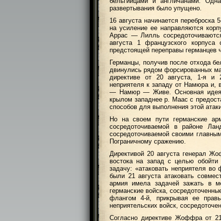
бельгийцами и англичанами. Одна
развертывания было упущено.
16 августа начинается переброска 
на усиление ее направляются корпу
Аррас — Лилль сосредоточиваются
августа 1 французского корпуса
предстоящей переправы германцев 
Германцы, получив после отхода бе
двинулись рядом форсированных ма
директиве от 20 августа, 1-я и 
неприятеля к западу от Намюра и, в
— Намюр — Живе. Основная идея 
крылом западнее р. Маас с предос
способов для выполнения этой атаки
Но на своем пути германские ар
сосредоточиваемой в районе Лан
сосредоточиваемой своими главным
Пограничному сражению.
Директивой 20 августа генерал Жо
востока на запад с целью обойти
задачу: «атаковать неприятеля во 
были 21 августа атаковать совмес
армия имела задачей зажать в м
германские войска, сосредоточенные
флангом 4-й, прикрывая ее прав
неприятельских войск, сосредоточе
Согласно директиве Жоффра от 21 