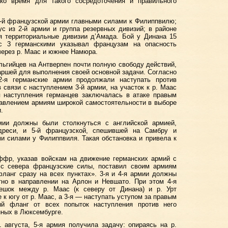
ко время для такого сосредоточения и правильного
5-й французской армии главными силами к Филиппвилю;
с из 2-й армии и группа резервных дивизий; в районе
 территориальные дивизии д’Амада. Бой у Динана 15
 с 3 германскими указывал французам на опасность
через р. Маас и южнее Намюра.
льгийцев на Антверпен почти полную свободу действий,
ршей для выполнения своей основной задачи. Согласно
2-я германские армии продолжали наступать против
 связи с наступлением 3-й армии, на участок к р. Маас
наступления германцев заключалась в атаке правым
тавлением армиям широкой самостоятельности в выборе
.
мии должны были столкнуться с английской армией,
дреси, и 5-й французской, спешившей на Самбру и
и силами у Филиппвиля. Такая обстановка и привела к
ффр, указав войскам на движение германских армий с
 с севера французские силы, поставил своим армиям
фланг сразу на всех пунктах». 3-я и 4-я армии должны
тно в направлении на Арлон и Невшато. При этом 4-я
ешок между р. Маас (к северу от Динана) и р. Урт
 к югу от р. Маас, а 3-я — наступать уступом за правым
ый фланг от всех попыток наступления против него
нных в Люксембурге.
августа, 5-я армия получила задачу: опираясь на р.