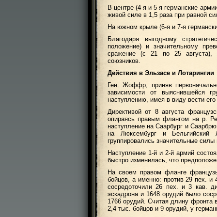
В центре (4-я и 5-я германские арм
живой силе в 1,5 раза при равной с
На южном крыле (6-я и 7-я германск
Благодаря выгодному стратегич
положение) и значительному прев
сражение (с 21 по 25 августа), 
союзников.
Действия в Эльзасе и Лотарингии
Ген. Жоффр, приняв первоначальн
зависимости от выяснившейся гр
наступлению, имея в виду вести ег
Директивой от 8 августа француз
опираясь правым флангом на р. Рей
наступление на Саарбург и Саарбрю
на Люксембург и Бельгийский Л
группировались значительные силы 
Наступление 1-й и 2-й армий состо
быстро изменилась, что предположе
На своем правом фланге французы
бойцов, а именно: против 29 пех. 
сосредоточили 26 пех. и 3 кав. ди
эскадрона и 1648 орудий было соср
1766 орудий. Считая длину фронта в
2,4 тыс. бойцов и 9 орудий, у герма