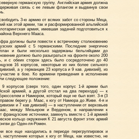
северную германскую группу. Английская армия должна
ддерживая связь с ее левым флангом и выдвинув свои
нь.
освободить 3-ю армию от всяких забот со стороны Меца,
зий как этой армии, так и расформированной альпийской
 лотарингская армия, имевшая задачей подготовиться к
района Верхнего Мааса.
ффра должны были повести к встречному столкновению
цузских армий с 5 германскими. Последние энергично
 план и были несколько задержаны бельгийцами до
кновение должно было разыграться на фронте около 200
ь, и с обеих сторон здесь было сосредоточено до 40
нцузов 16 корпусов, некоторые из них более сильного
дивизий, а у германцев 23 корпуса и 9 кав. дивизий), из
 участие в бою. Ко времени приведения в исполнение
ли следующее положение:
о 9 корпусов (сверх того, один корпус 1-й армии был
йской армией, а другой отстал на два перехода) — к
Брюсселем и Намюром, который еще не был взят. 3-я (3
правом берегу р. Маас, к югу от Намюра до Живе. 4-я и
 дивизии и 7 кав дивизий) — в наступлении от верховьев
Маас, между Мезьером и Верденом, в направлении к
ят французские источники, замкнуть вместе с 1-й армией
вское кольцо окружения К 21 августа фронт этих армий
онгви до Оден-ля-Ромен.
ни все еще находились в периоде перегруппировок и
й, наступление которых к югу от Меца, как известно, не