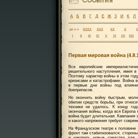
А
Б
В
Г
Д
Е
Ж
З
И
К
Л
до н.э.
XXXX
XXX
XX
X
I
I
II
III
IV
V
VI
VII
VIII
Первая мировая война (4.8.1
Все европейские империалистич
решительного наступления, имея в 
Поэтому характер войны в этом год
кризисами и катастрофами. Война 
в первые дни войны под влияни
боеприпасов.
Но окончить войну быстрым, мол
обилии средств борьбы, при относи
техники не удалось. К концу год
окончания войны, когда вся Европа 
война будет длительная. Кампания э
и какого напряжения требует соврем
На Французском театре к половине
фронт там стабилизовался, стороны
и накопить новые средства для 