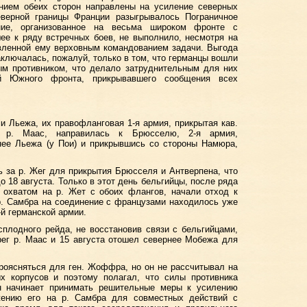
анием обеих сторон направлены на усиление северных
еверной границы Франции разыгрывалось Пограничное
ение, организованное на весьма широком фронте с
ее к ряду встречных боев, не выполнило, несмотря на
авленной ему верховным командованием задачи. Выгода
аключалась, пожалуй, только в том, что германцы вошли
ым противником, что делало затруднительным для них
й Южного фронта, прикрывавшего сообщения всех
ми Льежа, их правофланговая 1-я армия, прикрытая кав.
з р. Маас, направилась к Брюсселю, 2-я армия,
нее Льежа (у Пои) и прикрывшись со стороны Намюра,
 за р. Жег для прикрытия Брюсселя и Антверпена, что
 18 августа. Только в этот день бельгийцы, после ряда
 охватом на р. Жет с обоих флангов, начали отход к
 р. Самбра на соединение с французами находилось уже
й германской армии.
сплодного рейда, не восстановив связи с бельгийцами,
рег р. Маас и 15 августа отошел севернее Мобежа для
проясняться для ген. Жоффра, но он не рассчитывал на
х корпусов и поэтому полагал, что силы противника
н начинает принимать решительные меры к усилению
жению его на р. Самбра для совместных действий с