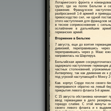
Лотарингского фронта и командов
групп, где на полях Бельгии и с
сражение. Французское наступл
разбросанной 1-й армией и приведш
превосходство сил, ни одной пост
этого наступления для французов з
в тесное соприкосновение с сильн
ослабление в дальнейшем арми
германских армий.
Вторжение в Бельгию
7 августа, еще до взятия германца
дивизией, переправившись чере
переправившись через р. Маас юж
направилась на Шарлеруа.
Бельгийская армия сосредоточилась
задержало наступление германцев до
частных столкновений, угрожаемые
Антверпену, так как движение их к
под угрозой наступающей к Монсу 2-
Кав. корпус Сорде после своего бе
переправился обратно на левый бе
прикрытия левого фланга 5-й армии.
С 15 августа обстановка начинает 
ввод германцами в дело резервны
гораздо слабее. С этой минуты о
своего левого фланга и к выдви