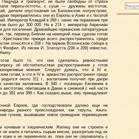
 Пицунда и Трапезунт, не были свободны от страха
жали пираты-остготы, с суши — дружины вестготов,
най, делали опустошения на Балканском полуострове,
дках переправлялись они из Европы в Азию и с богатой
ай. Император Клавдий в 269 г. нанес им поражение при
гов было до 300 000. Но в 274 г. император Аврелиан
ю для поселения. Древнейшие германские литературные
я; так, перевод Библии на немецкий язык сделан готом
. Христианство прежде всего распространилось среди
естия относятся к 258 г. На первом Вселенском соборе в
оп Феофил. Из писем И. Златоуста (206 и 209) известно,
Унилу.
отов было то, что они сделались ревностными
опросу об обстоятельствах распространения у готов
азноречивые мнения. Следует думать, что в III в.
ким готам, а что в IV в. арианство распространил среди
 родился около 311 г., воспитание получил при дворе
в качестве заложника. В 340 г. посвящен Евсевием в
к вестготам, обитавшим в Дакии и смежной с ней части
 до 381 или 388 г. Как сказано выше, ему принадлежит
очной Европе, где господствовали далеко еще не
народы разного происхождения, как герулы, языги,
ение гуннов, вызвавшее новое громадное перемещение
ом кочевым и хищническим. Жилищ они не строили и
я не знали и питались сырым мясом, разогретым под их
 кожи и не переменяли их, пока они не сваливались с