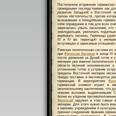
Постепенное вторжение германски
громадными последствиями как для
развитии Западной и Восточной и
силою обстоятельств, против кото
вызывавшая и поощрявшая германс
себе оправдание в том для всех оче
замечалась убыль населения, что
земледельцев, увеличить податные
вербовать легионы. Германцы удов
III и IV вв. переходят в импер
вступивших в зависимые отношения.
Римская политическая система по 
при
Феодосии Великом
в конце IV в
после движения за Дунай готов и 
империи уже важное политическое з
области явлений экономических и
успокоению готов и устранив ост
пределы Восточной империи неско
твердо поставил и бесповоротно р
германцам. В мероприятиях
Феод
германский элемент играет в 
окончательному заключению, что дл
новыми волнами, выдвигаемыми Се
более на упорном противоположении
Феодосий
задумал в этих самых в
империи. Для этого нужно было вов
к законам, учреждениям и культурн
признал соединение браками герман
гражданским должностям. В эт