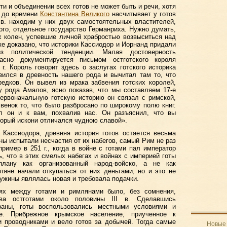
и и объединении всех готов не может быть и речи, хотя
е до времени
Константина Великого
насчитывает у готов
 в. находим у них двух самостоятельных властителей,
того, отдельное государство Германриха. Нужно думать,
х колен, успевшие личной храбростью возвыситься над
же доказано, что историки Кассиодор и Иорнанд придали
з политической тенденции. Малая достоверность
асно документируется письмом остготского короля
г. Король говорит здесь о заслугах готского историка
ился в древность нашего рода и вычитал там то, что
едков. Он вывел из мрака забвения готских королей,
у рода Амалов, ясно показав, что мы составляем 17-е
Первоначальную готскую историю он связал с римской,
венок то, что было разбросано по широкому полю книг.
л он и к вам, похвалив нас. Он разъяснил, что вы
торый искони отличался чудною славой».
 Кассиодора, древняя история готов остается весьма
ны испытали несчастия от их набегов, самый Рим не раз
пример в 251 г., когда в войне с готами пал император
ь, что в этих смелых набегах и войнах с империей готы
плану как организованный народ-войско, а не как
ляне начали откупаться от них деньгами, но и это не
ружины являлась новая и требовала подачки.
ях между готами и римлянами было, без сомнения,
ова остготами около половины III в. Сделавшись
раны, готы воспользовались местными условиями и
. Прибрежное крымское население, приученное к
 проводниками и вело готов за добычей. Тогда самые
Новые 