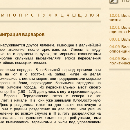
М
Н
О
П
Р
С
Т
У
Ф
Х
Ц
Ч
Ш
Щ
Э
Ю
Я
12.01
Виль
жизни
12.01
Виль
единство 
ммиграция варваров
09.01
Виль
обнаруживается другое явление, имеющее в дальнейшей
04.09
Виль
шее значение после христианства. Имеем в виду
оппозиции
рые то с оружием в руках, то мирными колонистами
аиболее сильными выразителями эпохи переселения
04.09
Виль
итейших немецких племен.
политичес
селения народов. В небольшой период времени они
ра на юг и с востока на запад, нигде не делая
комившись с южным морем, они предпринимали морские
вропы и Азии, переходили большими отрядами на
ли римские города. Из первоначальных мест своего
онце II в. (160—170) двинулись к югу и произвели здесь
й Европы. Передвижение готов с севера на юг
 лет: в начале III в. они уже занимали Юго-Восточную
Днестр разделяла готов на две части: восточную и
и они с родины разделение на две ветви, или уже на
еление; во всяком случае в III в. готы разделяются на
азывались на туземном языке еще грейтунгами, ими
ые именовались тервингами и были под управлением