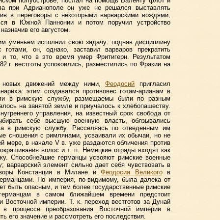
нском полуострове, послал на помощь Валенту флот и
ела при Адрианополе он уже не решался выставлять
пив в переговоры с некоторыми варварскими вождями,
ться в Южной Паннонии и потом поручил устройство
, назначив его августом.
им уменьем исполнил свою задачу: подняв дисциплину
 готами, он, однако, заставил варваров прекратить
 и то, что в это время умер Фритигерн. Результатом
82 г. вестготы успокоились, разместились по Фракии на
ь новых движений между ними,
Феодосий
пригласил
нариха: этим создавался противовес готам-арианам в
пали в римскую службу, размещаемы были по разным
алось на занятой земле и приучалось к хлебопашеству.
нугреннего управления, на известный срок свобода от
ыбирать себе высшую военную власть, обязывались
ка в римскую службу. Расселяясь по отведенным им
ые сношения с римлянами, усваивали их обычаи, но не
ей мере, в начале V в. уже раздаются обличения против
окрашивания волос и т. п. Немецкие отряды входят как
ажу. Способнейшие германцы усвояют римские военные
; варварский элемент сильно дает себя чувствовать в
Дворы Констанция в Милане и
Феодосия Великого
в
ерманцами. Но империя, по-видимому, была далека от
ет быть опасным, и тем более государственные римские
германцам в самом ближайшем времени предстоит
 Восточной империи. Т. к. переход вестготов за Дунай
т в процессе преобразования Восточной империи в
ть его значение и рассмотреть его последствия.