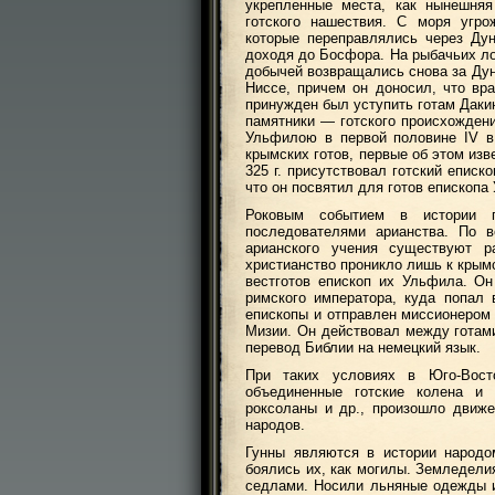
укрепленные места, как нынешняя
готского нашествия. С моря угро
которые переправлялись через Ду
доходя до Босфора. На рыбачьих ло
добычей возвращались снова за Дун
Ниссе, причем он доносил, что вра
принужден был уступить готам Даки
памятники — готского происхождени
Ульфилою в первой половине IV в
крымских готов, первые об этом изв
325 г. присутствовал готский еписк
что он посвятил для готов епископа 
Роковым событием в истории г
последователями арианства. По в
арианского учения существуют р
христианство проникло лишь к крымс
вестготов епископ их Ульфила. Он
римского императора, куда попал 
епископы и отправлен миссионером 
Мизии. Он действовал между готами
перевод Библии на немецкий язык.
При таких условиях в Юго-Вост
объединенные готские колена и 
роксоланы и др., произошло движ
народов.
Гунны являются в истории народ
боялись их, как могилы. Земледели
седлами. Носили льняные одежды и