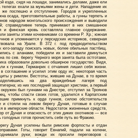
вой езде, сидя на лошади, занимались делами, даже ели
 телегах ехали за мужьями жены и дети. Нападение их
к же поспешно и отступление. Городов и укрепленных
жна осада, приготовительные работы, а гунны терпеть и
уннов народом монгольского происхождения и выводили
ей; справедливее теперь принимают в них смешанное
я и финская кровь составляла главное содержание.
и заняты этими кочевниками со времени Р. Хр.; южная
ннов и упоминается у персидских историков, северная
твовала на Урале. В 372 г. под предводительством
 юго-западу поискать новых, более обильных пастбищ.
ились с аланами, победили их и заставили двинуться
на по сев. берегу Черного моря занята была остготами,
иха образовали довольно обширное государство. Видя,
али к гуннам, Германрих с отчаяния лишил себя жизни.
в соглашение и усилил этим орду их; некоторая часть
щиты у римлян. Вестготы, жившие на Дунае, в то время
азделившись на два враждебные лагеря под
тигерна; из них последний защищал христиан, а первый
окружен был гуннами на Днестре, отступил за Троянов
ец, чтобы спасти своих готов, удалился к Карпатским
вшие примкнуть к орде гуннов, силою обстоятельств
е и стояли на левом берегу Дуная, готовые в случае
я в имперские области. Недостаток жизненных средств,
ер от Дуная и опасность от этих диких охотников — все
ь голодных готов прочистить себе путь во Фракию.
регу Дуная усилены были римские форпосты и отдан
еправами. Готы, говорит Евнапий, падали на колени,
однимали руки; вожди их просили переговоров с