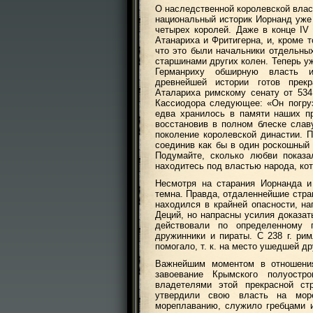
О наследственной королевской власт
национальный историк Иорнанд уж
четырех королей. Даже в конце IV
Атанариха и Фритигерна, и, кроме 
что это были начальники отдельны
старшинами других колен. Теперь у
Германриху обширную власть и
древнейшей истории готов прекр
Аталариха римскому сенату от 534 
Кассиодора следующее: «Он погруз
едва хранилось в памяти наших пр
восстановив в полном блеске слав
поколение королевской династии. 
соединив как бы в один роскошный 
Подумайте, сколько любви показа
находитесь под властью народа, ко
Несмотря на старания Иорнанда и
темна. Правда, отдаленнейшие стра
находился в крайней опасности, на
Деций, но напрасны усилия доказат
действовали по определенному 
дружинники и пираты. С 238 г. рим
помогало, т. к. на место ушедшей д
Важнейшим моментом в отношени
завоевание Крымского полуостр
владетелями этой прекрасной ст
утвердили свою власть на море
мореплаванию, служило гребцами и