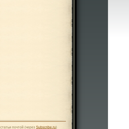
статьи почтой (через
Subscribe.ru
)