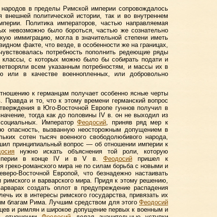
х народов в пределы Римской империи сопровождалось
 внешней политической истории, так и во внутреннем
мперии. Политика императоров, частью направляемая
рых невозможно было бороться, частью же сознательно
кую иммиграцию, могла в значительной степени иметь
видном факте, что везде, в особенности же на границах,
 чувствовалась потребность пополнить редеющие ряды
 классы, с которых можно было бы собирать подати и
летворяли всем указанным потребностям, и массы их в
ию или в качестве военнопленных, или добровольно
отношению к германцам получает особенно ясные черты
. Правда и то, что к этому времени германский вопрос
утверждения в Юго-Восточной Европе гуннов получил в
начение, тогда как до половины IV в. он не выходил из
 социальных. Император
Феодосий
, приняв ряд мер к
рую опасность, вызванную неосторожным допущением в
льких сотен тысяч военного свободолюбивого народа,
ешил принципиальный вопрос — об отношении империи к
осия
нужно искать объяснения той роли, которую
империи в конце IV и в V в.
Феодосий
пришел к
я греко-романского мира не по силам борьба с новыми и
веро-Восточной Европой, что безнадежно настаивать
 римского и варварского мира. Придя к этому решению,
арварах создать оплот в предупреждение распадения
лечь их в интересы римского государства, привязать их
ым благам Рима. Лучшим средством для этого
Феодосий
цев и римлян и широкое допущение первых к военным и
ом отношении
Феодосий
делал значительные уступки