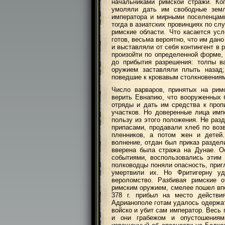
начальниками римской стражи. Ко
умоляли дать им свободные зем
императора и мирными поселенцами
тогда в азиатских провинциях по сл
римские области. Что касается ус
готов, весьма вероятно, что им дано
и выставляли от себя контингент в
произойти по определенной форме,
до прибытия разрешения: толпы в
оружием заставляли плыть назад;
поведшие к кровавым столкновения
Число варваров, принятых на рим
верить Евнапию, что вооруженных 
отряды и дать им средства к проп
участков. Но доверенные лица имп
пользу из этого положения. Не раз
припасами, продавали хлеб по воз
пленников, а потом жен и детей
волнение, отдан был приказ раздел
вверена была стража на Дунае. О
событиями, воспользовались этим
полководцы поняли опасность, приг
умертвили их. Но Фритигерну у
вероломство. Разбивая римские о
римским оружием, смелее пошел вп
378 г. прибыл на место действи
Адрианополе готам удалось одержа
войско и убит сам император. Весь
и они грабежом и опустошениям