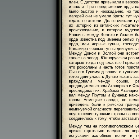
плеч. С детства привыкали к верхо
и спали. При передвижении орды на
было быстро и неожиданно, но та
лагерей они не умели брать: тут ну
ждать не хотели. Долго считали г
их историю из китайских писател
происхождение, в котором чудска
Равнины между Волгою и Уралом был
орда известна под именем белых гу
орда, или черные гунны, господс
Валамира черные гунны двинулись к
Между Доном и Волгой они встрет
также на запад. Южнорусская равни
которые тогда под властью Германр
что роксоланы и часть готов прист
Сын его Гунимунд вошел с гуннами 
готов двинулась к Дунаю искать за
враждовали между собою, р
предводительством Атанариха и Фри
преследовал их. Храбрый Атанарих 
вал между Прутом и Дунаем; након
горам. Немецкие народы, не жела
приведены были к римской границ
неминуемой опасности переправитьс
опустошение гуннами страны на сев
соединилось к тому, чтобы заставит
Между тем на противоположном бе
приказ тщательно следить за пер
испускали жалобные вопли и п