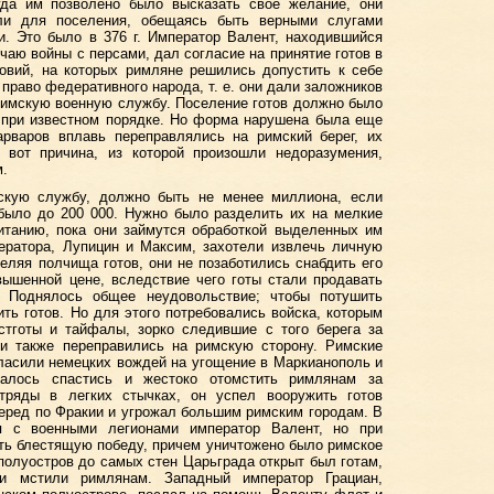
гда им позволено было высказать свое желание, они
ли для поселения, обещаясь быть верными слугами
. Это было в 376 г. Император Валент, находившийся
учаю войны с персами, дал согласие на принятие готов в
ловий, на которых римляне решились допустить к себе
 право федеративного народа, т. е. они дали заложников
 римскую военную службу. Поселение готов должно было
 при известном порядке. Но форма нарушена была еще
арваров вплавь переправлялись на римский берег, их
 вот причина, из которой произошли недоразумения,
м.
скую службу, должно быть не менее миллиона, если
было до 200 000. Нужно было разделить их на мелкие
итанию, пока они займутся обработкой выделенных им
ератора, Лупицин и Максим, захотели извлечь личную
деляя полчища готов, они не позаботились снабдить его
вышенной цене, вследствие чего готы стали продавать
. Поднялось общее неудовольствие; чтобы потушить
ить готов. Но для этого потребовались войска, которым
стготы и тайфалы, зорко следившие с того берега за
 и также переправились на римскую сторону. Римские
ласили немецких вождей на угощение в Маркианополь и
далось спастись и жестоко отомстить римлянам за
тряды в легких стычках, он успел вооружить готов
еред по Фракии и угрожал большим римским городам. В
я с военными легионами император Валент, но при
ть блестящую победу, причем уничтожено было римское
 полуостров до самых стен Царьграда открыт был готам,
и мстили римлянам. Западный император Грациан,