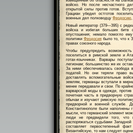
извещенный об опасности на Балка
войско. Но после несчастного д
открытой силы против готов. Всту
Грациан убедил остготов посели
военных дел полководцу
Феодосию
Новый император (379—395) с редк
войска и избегая больших битв с
опустошения; немало помогло ему
политики
Феодосия
было то, что к 3
правах союзного народа.
Чтобы предупредить возможност
поселиться в римской земле и Ата
готах-язычниках. Варвары посту
легионам; большинство же их остав
За ними обеспечивалась свобода в
податей. Но они теряли право в
доставлять вспомогательные войс
землям, германцы вступали в мирн
менее передавали и свои. По крайн
варварской моды в одежде, против 
почетная часть в придворную стр
обычаи и изучают римскую политику
придворной и военной службе. 
Константинополе были наполнены г
мысли, что германский элемент мож
люди не предвидели того, что 
распоряжаться судьбами Западной и
составляет первостепенный фак
Византийскую, то нам следует оцени