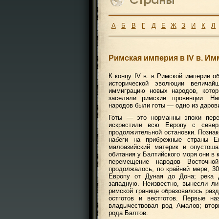
А
Б
В
Г
Д
Е
Ж
З
И
К
Л
Римская империя в IV в. И
К концу IV в. в Римской империи 
исторической эволюции величай
иммиграцию новых народов, кото
заселяли римские провинции. Н
народов были готы — одно из даров
Готы — это норманны эпохи пере
искрестили всю Европу с севе
продолжительной остановки. Позна
набеги на прибрежные страны Е
малоазийский материк и опустоша
обитания у Балтийского моря они в к
перемещение народов Восточно
продолжалось, по крайней мере, 30
Европу от Дуная до Дона; река 
западную. Неизвестно, вынесли л
римской границе образовалось разд
остготов и вестготов. Первые н
владычествовал род Амалов; втор
рода Балтов.