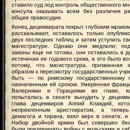
ставило суд под контроль общественного мн
консула оказывать всем без различия р
общее правосудие.
Конец децемвирата покрыт глубоким мраком
рассказывают, оставалось только опублик
двух последних таблиц и затем уступить с
магистратуре. Однако они медлили; под
законы еще не готовы, они оставались в 
истечении ее годового срока, а это было в
потому, что магистратура, призванная 
образом к пересмотру государственных учр
быть — по римскому государственному 
назначенным ей сроком. Умеренная фракци
Валериями и Горациями во главе, ка
попыталась в сенате вынудить у децемви
глава децемвиров Аппий Клавдий, кот
непреклонным аристократом, а тепер
демагога и тирана, взял верх в сенате, и
Набор двойной армии был совершен бесп
были предприняты войны с вольсками и са