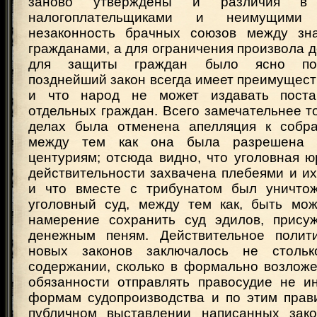
заново утверждены и различия в
налогоплательщиками и неимущими
незаконность брачных союзов между зн
гражданами, а для ограничения произвола 
для защиты граждан было ясно пос
позднейший закон всегда имеет преимущес
и что народ не может издавать поста
отдельных граждан. Всего замечательнее то
делах была отменена апелляция к собра
между тем как она была разрешена 
центуриям; отсюда видно, что уголовная 
действительности захвачена плебеями и и
и что вместе с трибунатом был уничтож
уголовный суд, между тем как, быть мож
намерение сохранить суд эдилов, прису
денежным пеням. Действительное полити
новых законов заключалось не столь
содержании, сколько в формально возложе
обязанности отправлять правосудие не ин
формам судопроизводства и по этим прави
публичном выставлении написанных зако