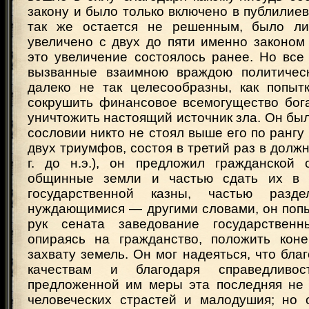
закону и было только включено в публилиев
так же остается не решенным, было ли
увеличено с двух до пяти именно законом
это увеличение состоялось ранее. Но все
вызванные взаимною враждою политическ
далеко не так целесообразны, как попыт
сокрушить финансовое всемогущество бог
уничтожить настоящий источник зла. Он был 
сословии никто не стоял выше его по рангу 
двух триумфов, состоя в третий раз в должн
г. до н.э.), он предложил гражданской
общинные земли и частью сдать их в 
государственной казны, частью разд
нуждающимися — другими словами, он попы
рук сената заведование государствен
опираясь на гражданство, положить коне
захвату земель. Он мог надеяться, что бла
качествам и благодаря справедливо
предложенной им меры эта последняя не 
человеческих страстей и малодушия; но 