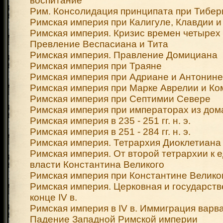
воспитание
Рим. Консолидация принципата при Тибер
Римская империя при Калигуле, Клавдии 
Римская империя. Кризис времен четырех
Превление Веспасиана и Тита
Римская империя. Правление Домициана
Римская империя при Траяне
Римская империя при Адриане и Антонин
Римская империя при Марке Аврелии и К
Римская империя при Септимии Севере
Римская империя при императорах из дом
Римская империя в 235 - 251 гг. н. э.
Римская империя в 251 - 284 гг. н. э.
Римская империя. Тетрархия Диоклетиана
Римская империя. От второй тетрархии к 
власти Константина Великого
Римская империя при Константине Велико
Римская империя. Церковная и государств
конце IV в.
Римская империя в IV в. Иммиграция варв
Падение Западной Римской империи