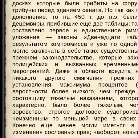
досках, которые были прибиты на фору
трибуны перед зданием сената. Но так как
дополнение, то на 450 г. до н.э. был
децемвиры, прибившие еще две таблицы; т
составлено первое и единственное римс
уложение — законы «Двенадцати таб
результатом компромисса и уже по одной
могло заключать в себе таких существенн
прежнем законодательстве, которые за
полицейских и вызванных временными
мероприятий. Даже в области кредита 
никакого другого смягчения прежних
установления максимума процентов 
вероятности более низкого, чем прежде
ростовщику тяжелым наказанием, которо
характерно, было более тяжелым, че
воровство; строгое долговое судопроиз
неизменным по меньшей мере в своих 
Конечно еще менее могли иметься в 
изменения сословных прав; наоборот, нов