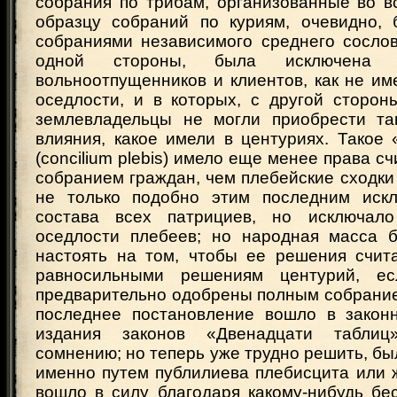
собрания по трибам, организованные во в
образцу собраний по куриям, очевидно,
собраниями независимого среднего сослов
одной стороны, была исключена 
вольноотпущенников и клиентов, как не и
оседлости, и в которых, с другой сторон
землевладельцы не могли приобрести та
влияния, какое имели в центуриях. Такое
(concilium plebis) имело еще менее права с
собранием граждан, чем плебейские сходки п
не только подобно этим последним искл
состава всех патрициев, но исключа
оседлости плебеев; но народная масса 
настоять на том, чтобы ее решения счит
равносильными решениям центурий, е
предварительно одобрены полным собрание
последнее постановление вошло в закон
издания законов «Двенадцати таблиц
сомнению; но теперь уже трудно решить, бы
именно путем публилиева плебисцита или 
вошло в силу благодаря какому-нибудь бе