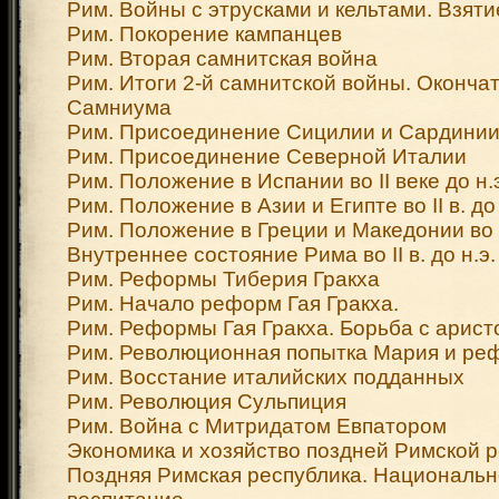
Рим. Войны с этрусками и кельтами. Взят
Рим. Покорение кампанцев
Рим. Вторая самнитская война
Рим. Итоги 2-й самнитской войны. Оконча
Самниума
Рим. Присоединение Сицилии и Сардинии
Рим. Присоединение Северной Италии
Рим. Положение в Испании во II веке до н.
Рим. Положение в Азии и Египте во II в. до 
Рим. Положение в Греции и Македонии во II
Внутреннее состояние Рима во II в. до н.э.
Рим. Реформы Тиберия Гракха
Рим. Начало реформ Гая Гракха.
Рим. Реформы Гая Гракха. Борьба с арист
Рим. Революционная попытка Мария и ре
Рим. Восстание италийских подданных
Рим. Революция Сульпиция
Рим. Война с Митридатом Евпатором
Экономика и хозяйство поздней Римской 
Поздняя Римская республика. Национально