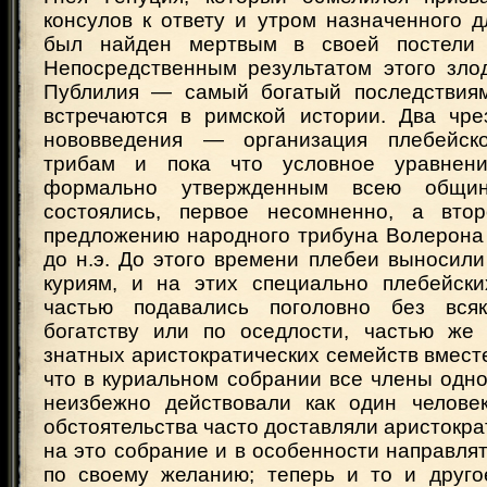
консулов к ответу и утром назначенного 
был найден мертвым в своей постели (4
Непосредственным результатом этого зло
Публилия — самый богатый последствиям
встречаются в римской истории. Два чр
нововведения — организация плебейск
трибам и пока что условное уравнен
формально утвержденным всею общи
состоялись, первое несомненно, а втор
предложению народного трибуна Волерона 
до н.э. До этого времени плебеи выносил
куриям, и на этих специально плебейски
частью подавались поголовно без вся
богатству или по оседлости, частью же
знатных аристократических семейств вместе
что в куриальном собрании все члены одно
неизбежно действовали как один челове
обстоятельства часто доставляли аристокра
на это собрание и в особенности направля
по своему желанию; теперь и то и друг