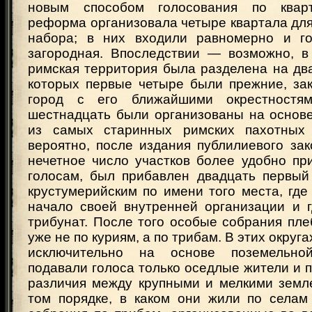
новым способом голосования по квар
реформа организовала четыре квартала для
набора; в них входили равномерно и го
загородная. Впоследствии — возможно, в 
римская территория была разделена на два
которых первые четыре были прежние, за
город с его ближайшими окрестностя
шестнадцать были организованы на основе
из самых старинных римских пахотных у
вероятно, после издания публилиевого зак
нечетное число участков более удобно пр
голосам, был прибавлен двадцать первый 
крустумерийским по имени того места, гд
начало своей внутренней организации и 
трибунат. После того особые собрания пл
уже не по куриям, а по трибам. В этих округ
исключительно на основе поземельной
подавали голоса только оседлые жители и п
различия между крупными и мелкими земл
том порядке, в каком они жили по селам