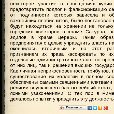
некоторое участие в совещаниях курии.
предотвратить подлог и фальсификацию се
от подлинности которых зависела и об
важнейших плебисцитов, было постановлен
будут находиться на хранении не только
городских квесторов в храме Сатурна, н
эдилов в храме Цереры. Таким образ
предпринятая с целью упразднить власть н
окончилась вторичным и на этот раз
признанием их права кассировать по их
отдельные административные акты по прос
от них лиц, так и решения высших государ
Как личная неприкосновенность трибунов, 
существование их коллегии в полном со
обеспечены самыми священными клятвами и
религии внушающего благоговейный страх,
ясными узаконениями. С тех пор в Риме
делалось попытки упразднить эту должность
Поделиться…