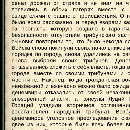
сенат дрожал от страха и не знал на ч
появились в обоих лагерях вместе с 
свидетелями страшного происшествия. О 
было всем рассказано, и перед взорами к
та пропасть, которую создало в гарант
безопасности отсутствие трибунского заст
сыновья повторили то, что было некогда с
Войска снова покинули своих начальников и
порядке по городу, снова удалились на св
снова выбрали своих трибунов. Дец
отказывались сложить с себя власть; тогда 
городе вместе со своими трибунами и с
Авентине. Наконец, когда гражданская во
неизбежной и ежечасно можно было ожидат
децемвиры отказались от своей незакон
опозоренной власти, а консулы Луций
Гораций уладили вторичное соглашен
восстановлен народный трибунат. Возб
децемвиров уголовное преследование око
двое из них, которые были всех более 