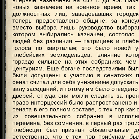
впервые назначены на 447 г. до н.э. Наз
новых казначеев на военное время, так
должностных лиц, заведовавших городск
теперь предоставлено общине; за консу
вместо выбора лишь руководство выбора
котором выбирались казначеи, состояло
людей без различия — патрициев и плеб
голоса по кварталам; это было новой у
плебейских земледельцев, влияние кото
гораздо сильнее на этих собраниях, чем
центуриям. Еще богаче последствиями был
были допущены к участию в сенатских п
сенат считал для себя унижением допускать
залу заседаний, и потому им было отведено 
дверей, откуда они могли следить за пре
право интерцессий было распространено и
сената в его полном составе, с тех пор как
из совещательного собрания в исполн
перемена, без сомнения, в первый раз произ
плебисцит был признан обязательным д
естественно, что с тех пор трибунам бы