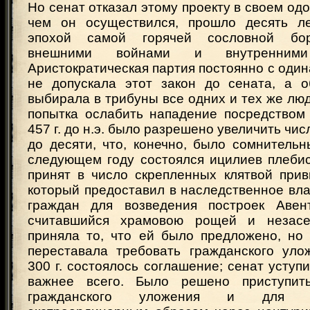
Но сенат отказал этому проекту в своем одо
чем он осуществился, прошло десять ле
эпохой самой горячей сословной бор
внешними войнами и внутренними 
Аристократическая партия постоянно с оди
не допускала этот закон до сената, а 
выбирала в трибуны все одних и тех же лю
попытка ослабить нападение посредством 
457 г. до н.э. было разрешено увеличить чис
до десяти, что, конечно, было сомнитель
следующем году состоялся ицилиев плебис
принят в число скрепленных клятвой при
который предоставил в наследственное вл
граждан для возведения построек Авен
считавшийся храмовою рощей и незас
приняла то, что ей было предложено, но
переставала требовать гражданского уло
300 г. состоялось соглашение; сенат уступи
важнее всего. Было решено приступит
гражданского уложения и для э