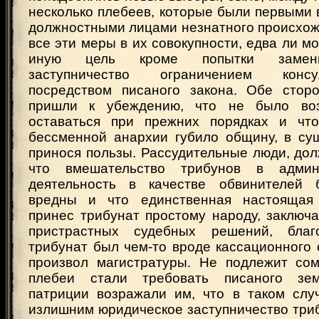
несколько плебеев, которые были первыми
должностными лицами незнатного происхож
все эти меры в их совокупности, едва ли м
иную цель кроме попытки замени
заступничество ограничением конс
посредством писаного закона. Обе сторо
пришли к убеждению, что не было во
оставаться при прежних порядках и что
бессменной анархии губило общину, в су
принося пользы. Рассудительные люди, дол
что вмешательство трибунов в адми
деятельность в качестве обвинителей 
вредны и что единственная настоящая 
принес трибунат простому народу, заключ
пристрастных судебных решений, бла
трибунат был чем-то вроде кассационного 
произвол магистратуры. Не подлежит сом
плебеи стали требовать писаного зем
патриции возражали им, что в таком слу
излишним юридическое заступничество трибу