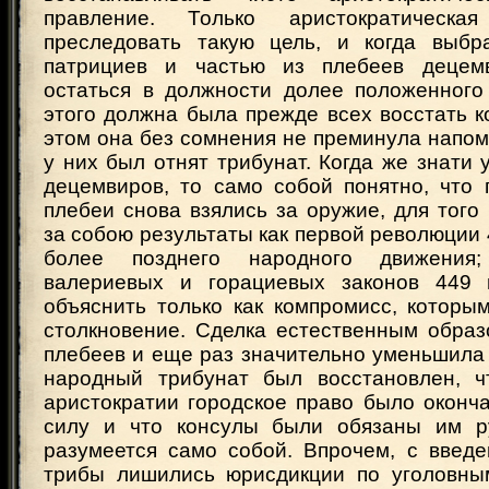
правление. Только аристократическа
преследовать такую цель, и когда выбр
патрициев и частью из плебеев децем
остаться в должности долее положенного 
этого должна была прежде всех восстать к
этом она без сомнения не преминула напом
у них был отнят трибунат. Когда же знати 
децемвиров, то само собой понятно, что 
плебеи снова взялись за оружие, для того
за собою результаты как первой революции 494
более позднего народного движения
валериевых и горациевых законов 449 г
объяснить только как компромисс, которы
столкновение. Сделка естественным образ
плебеев и еще раз значительно уменьшила 
народный трибунат был восстановлен, ч
аристократии городское право было оконч
силу и что консулы были обязаны им ру
разумеется само собой. Впрочем, с введе
трибы лишились юрисдикции по уголовны