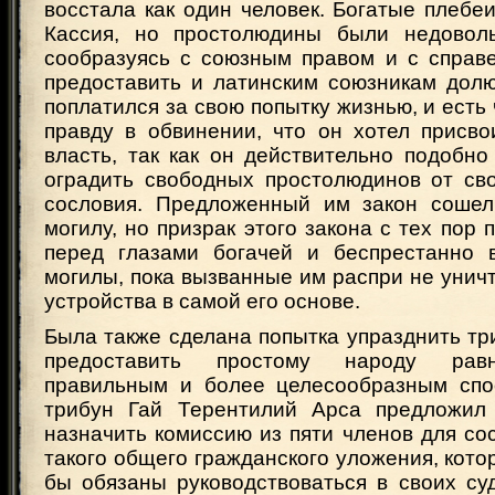
восстала как один человек. Богатые плебе
Кассия, но простолюдины были недоволь
сообразуясь с союзным правом и с справе
предоставить и латинским союзникам долю
поплатился за свою попытку жизнью, и есть 
правду в обвинении, что он хотел присво
власть, так как он действительно подобн
оградить свободных простолюдинов от сво
сословия. Предложенный им закон сошел
могилу, но призрак этого закона с тех пор 
перед глазами богачей и беспрестанно 
могилы, пока вызванные им распри не уни
устройства в самой его основе.
Была также сделана попытка упразднить тр
предоставить простому народу рав
правильным и более целесообразным спо
трибун Гай Терентилий Арса предложил 
назначить комиссию из пяти членов для со
такого общего гражданского уложения, кот
бы обязаны руководствоваться в своих су