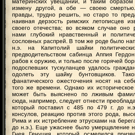
материнских увещаний, и таким образом
измену другой, а обе — своею смертью.
правды, трудно решить, но старо то пред
наивная дерзость римских летописцев из
своего отечества; во всяком случае оно 
нами глубокий нравственный и политиче
сословных распрей. В том же роде было напа
н.э. на Капитолий шайки политическ
предводительством сабинца Аппия Гердон
рабов к оружию, и только после горячей бо
подоспевших тускуланцев удалось гражда
одолеть эту шайку бунтовщиков. Так
фанатического ожесточения носят на себ
того же времени. Однако их историческое
может быть выяснено по лживым фамил
сюда, например, следует отнести преоблад
который поставил с 485 по 479 г. до н.э
консулов, реакцию против этого рода, вы
Рима и их истребление этрусками на берега
до н.э.). Еще ужаснее было умерщвление 
Гнея Генуция, который осмелился призв