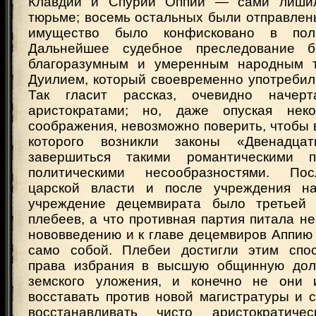
Клавдий и Спурий Оппий — сами лиши
тюрьме; восемь остальных были отправлены
имущество было конфисковано в поль
Дальнейшее судебное преследование 
благоразумным и умеренным народным 
Дуилием, который своевременно употребил 
Так гласит рассказ, очевидно начер
аристократами; но, даже опуская нек
соображения, невозможно поверить, чтобы в
которого возникли законы «Двенадца
завершиться такими романтическими 
политическими несообразностями. По
царской власти и после учреждения на
учреждение децемвирата было третьей 
плебеев, а что противная партия питала не
нововведению и к главе децемвиров Аппию
само собой. Плебеи достигли этим спос
права избрания в высшую общинную дол
земского уложения, и конечно не они 
восставать против новой магистратуры и 
восстанавливать чисто аристократичес