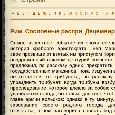
А
Б
В
Г
Д
Е
Ж
З
И
К
Л
М
Н
О
П
Р
С
Т
У
Ф
Рим. Сословные распри. Децемви
Самое известное событие из эпохи сосл
история храброго аристократа Гнея Мар
свое прозвище от взятых им приступом Кориол.
раздраженный отказом центурий возвести 
предложил, по рассказу одних, прекратить
государственных магазинов, пока измучен
не откажется от трибуната, по рассказ
упразднить трибунат. Когда трибуны возб
преследование, которое влекло за собою с
удалился из города, но только для того, что
главе армии вольсков; однако в ту минуту
завоевание своего родного города дл
отечества, в нем заговорила совесть под