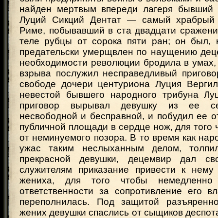
найден мертвым впереди лагеря бывший 
Луций Сикций Дентат — самый храбрый 
Риме, побывавший в ста двадцати сражени
теле рубцы от сорока пяти ран; он был, 
предательски умерщвлен по наущению дец
необходимости революции бродила в умах,
взрыва послужил несправедливый пригово
свободе дочери центуриона Луция Вергил
невестой бывшего народного трибуна Лу
приговор вырывал девушку из ее с
несвободной и бесправной, и побудил ее о
публичной площади в сердце нож, для того 
от неминуемого позора. В то время как нар
ужас таким неслыханным делом, толпил
прекрасной девушки, децемвир дал св
служителям приказание привести к нему
жениха, для того чтобы немедленно 
ответственности за сопротивление его вл
переполнилась. Под защитой разъяренн
жених девушки спаслись от сыщиков деспота,