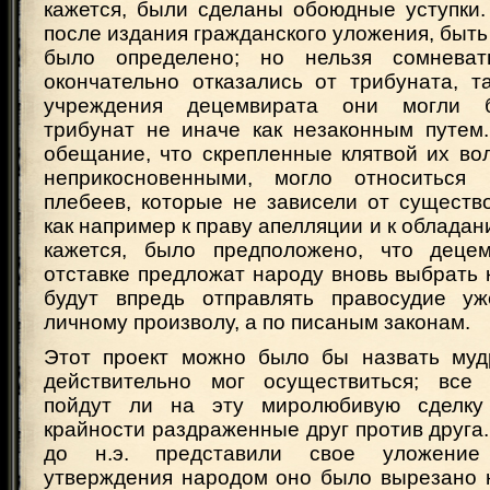
кажется, были сделаны обоюдные уступки.
после издания гражданского уложения, быть 
было определено; но нельзя сомневат
окончательно отказались от трибуната, т
учреждения децемвирата они могли б
трибунат не иначе как незаконным путем
обещание, что скрепленные клятвой их во
неприкосновенными, могло относиться
плебеев, которые не зависели от существ
как например к праву апелляции и к обладан
кажется, было предположено, что деце
отставке предложат народу вновь выбрать 
будут впредь отправлять правосудие у
личному произволу, а по писаным законам.
Этот проект можно было бы назвать муд
действительно мог осуществиться; все 
пойдут ли на эту миролюбивую сделку
крайности раздраженные друг против друга.
до н.э. представили свое уложение
утверждения народом оно было вырезано 