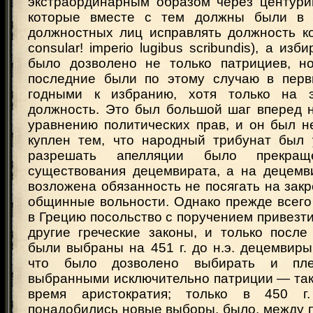
экстраординарным образом через центурии
которые вместе с тем должны были в 
должностных лиц исправлять должность ко
consular! imperio lugibus scribundis), а изб
было дозволено не только патрициев, н
последние были по этому случаю в перв
годными к избранию, хотя только на э
должность. Это был большой шаг вперед н
уравнению политических прав, и он был н
куплен тем, что народный трибунат был 
разрешать апелляции было прекра
существования децемвирата, а на децемв
возложена обязанность не посягать на зак
общинные вольности. Однако прежде всего
в Грецию посольство с поручением привезти
другие греческие законы, и только после
были выбраны на 451 г. до н.э. децемвиры
что было дозволено выбирать и плеб
выбранными исключительно патриции — так
время аристократия; только в 450 г.
понадобились новые выборы, было, между 