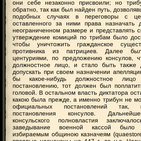
они себе незаконно присвоили; но триб
обратно, так как был найден путь, дозволяв
подобных случаях в переговоры с це
оставленного за ними права назначать 
неограниченном размере и представлять с
утверждение комиций по трибам было дост
чтобы уничтожить гражданское сущест
противника из патрициев. Далее был
центуриями, по предложению консулов, ч
должностное лицо, и стало быть также 
допускать при своем назначении апелляци
бы какое-нибудь должностное лицо
постановлению, тот должен был поплатит
головой. В остальном власть диктатора ост
какою была прежде, а именно трибун не мо
официальных постановлений так, к
постановления консулов. Дальнейш
консульского полновластия заключал
заведывание военной кассой было 
избираемым общиною казначеям (quaestore