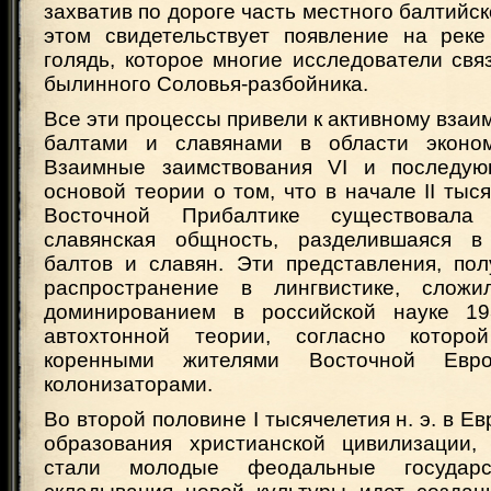
захватив по дороге часть местного балтийск
этом свидетельствует появление на рек
голядь, которое многие исследователи св
былинного Соловья-разбойника.
Все эти процессы привели к активному вза
балтами и славянами в области эконом
Взаимные заимствования VI и последую
основой теории о том, что в начале II тыся
Восточной Прибалтике существовала
славянская общность, разделившаяся 
балтов и славян. Эти представления, по
распространение в лингвистике, слож
доминированием в российской науке 19
автохтонной теории, согласно котор
коренными жителями Восточной Ев
колонизаторами.
Во второй половине I тысячелетия н. э. в Е
образования христианской цивилизации,
стали молодые феодальные государ