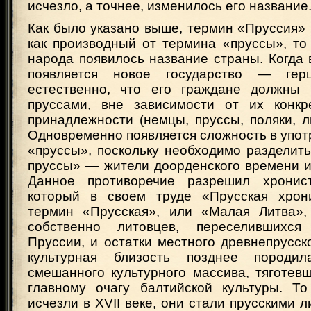
исчезло, а точнее, изменилось его название
Как было указано выше, термин «Пруссия» 
как производный от термина «пруссы», то
народа появилось название страны. Когда 
появляется новое государство — герц
естественно, что его граждане должны 
пруссами, вне зависимости от их конкр
принадлежности (немцы, пруссы, поляки, л
Одновременно появляется сложность в упо
«пруссы», поскольку необходимо разделит
пруссы» — жители доорденского времени и
Данное противоречие разрешил хронис
который в своем труде «Прусская хрон
термин «Прусская», или «Малая Литва»,
собственно литовцев, переселившихс
Пруссии, и остатки местного древнепрусск
культурная близость позднее породил
смешанного культурного массива, тяготевш
главному очагу балтийской культуры. Т
исчезли в XVII веке, они стали прусскими 