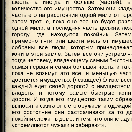
шесть, а иногда и больше (частей), в
количества его имущества. Затем они кла
часть его на расстоянии одной мили от горо
затем третью, пока оно все не будет раз
одной мили; а последняя часть должна леж
городу, где находится покойник. Зате
примерно пяти или шести миль от имуще
собраны все люди, которым принадлежа
кони в этой земле. Затем все они устремля
тогда человеку, владеющему самым быстрым
самая первая и самая большая часть; и так 
пока не возьмут это все; и меньшую част
достается имущество, (лежащее) ближе всего
каждый едет своей дорогой с имуществом
владеть; и потому самые быстрые кони
дороги. И когда его имущество таким образ
выносят и сжигают с его оружием и одеждой.
его состояние они растрачивают за то до
покойник лежит в доме, и тем, что они кладут
устремляются чужаки и забирают».