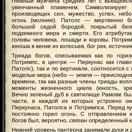
гневный мужчина средних лет с вьющейся
увенчанный пламенем. Символизирует
производящих сил, мужество, успех, небо
огонь (молнию). Патолс — мертвенно б
большой седой бородой, покрытый бел
подземного мира и смерти. Его атрибут
головы человека, лошади и коровы. Потри
юноша в венке из колосьев, бог рек, источни
Триада богов, описываемая как по гори
Потримпс, в центре — Перкунас как главн
Патолс), так и по вертикали, соотносится с
моделью мира (небо — земля — преисподняя
времени, так как разные члены триады во
моменты жизненного цикла (юность, зрел
Вечно зеленый дуб в святилище Рамове бы
части, в каждой из которых устроено о
Перкунаса, Патолса и Потримпса. Перед к
постоянно горел огонь. С отправлением к
богов был, вероятно, связан определенный 
Нижний уровень пантеона занимали духи и