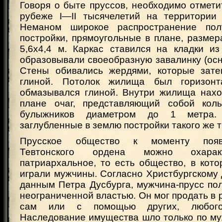
Говоря о быте пруссов, необходимо отмети
рубеже I—II тысячелетий на территории
Неманом широкое распространение пол
постройки, прямоугольные в плане, размер
5,6x4,4 м. Каркас ставился на кладки из
образовывали своеобразную завалинку (осн
Стены обивались жердями, которые зате
глиной. Потолок жилища был горизон
обмазывался глиной. Внутри жилища нахо
плане очаг, представляющий собой кол
булыжников диаметром до 1 метра.
заглубленные в землю постройки такого же т
Прусское общество к моменту появ
Тевтонского ордена можно охаракт
патриархальное, то есть общество, в кот
играли мужчины. Согласно Христбургскому д
данным Петра Дусбурга, мужчина-прусс по
неограниченной властью. Он мог продать в р
сам или с помощью других, любого
Наследование имущества шло только по му