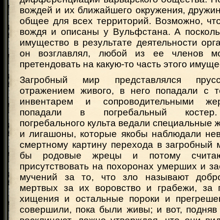
вождей и их ближайшего окружения, дружи
общее для всех территорий. Возможно, чт
вождя и описаны у Вульфстана. А посколь
имущество в результате деятельности орг
он возглавлял, любой из ее членов мог
претендовать на какую-то часть этого имуще
Загробный мир представлялся прус
отражением живого, в него попадали с 
инвентарем и сопроводительными жер
попадали в погребальный костер.
погребального культа ведали специальные
и лигашоны, которые якобы наблюдали не
смертному картину перехода в загробный 
бы родовые жрецы и потому считаю
присутствовать на похоронах умерших и з
мучений за то, что зло называют добр
мертвых за их воровство и грабежи, за 
хищения и остальные пороки и прегреше
совершили, пока были живы; и вот, подняв 