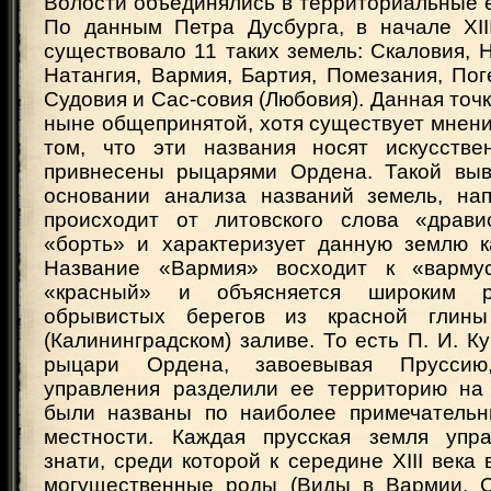
Волости объединялись в территориальные 
По данным Петра Дусбурга, в начале XII
существовало 11 таких земель: Скаловия, 
Натангия, Вармия, Бартия, Помезания, Пог
Судовия и Сас-совия (Любовия). Данная точк
ныне общепринятой, хотя существует мнени
том, что эти названия носят искусстве
привнесены рыцарями Ордена. Такой выв
основании анализа названий земель, на
происходит от литовского слова «драви
«борть» и характеризует данную землю к
Название «Вармия» восходит к «вармус
«красный» и объясняется широким ра
обрывистых берегов из красной глин
(Калининградском) заливе. То есть П. И. Ку
рыцари Ордена, завоевывая Пруссию
управления разделили ее территорию на
были названы по наиболее примечательн
местности. Каждая прусская земля упра
знати, среди которой к середине XIII века
могущественные роды (Виды в Вармии, С