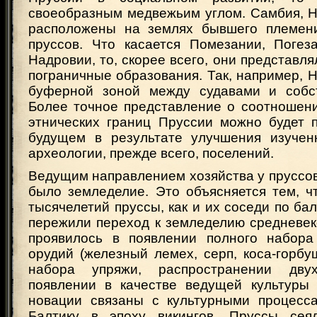
своеобразным медвежьим углом. Самбия, Н
расположены на землях бывшего племени
пруссов. Что касается Помезании, Погез
Надровии, то, скорее всего, они представл
пограничные образования. Так, например, 
буферной зоной между судавами и собст
Более точное представление о соотношени
этнических границ Пруссии можно будет п
будущем в результате улучшения изучен
археологии, прежде всего, поселений.
Ведущим направлением хозяйства у пруссов к
было земледелие. Это объясняется тем, ч
тысячелетий пруссы, как и их соседи по бал
пережили переход к земледелию средневек
проявилось в появлении полного набора
орудий (железный лемех, серп, коса-горбуша
набора упряжи, распространении дву
появлении в качестве ведущей культуры
новации связаны с культурными процесс
Балтику в эпоху викингов. Пруссы сеял