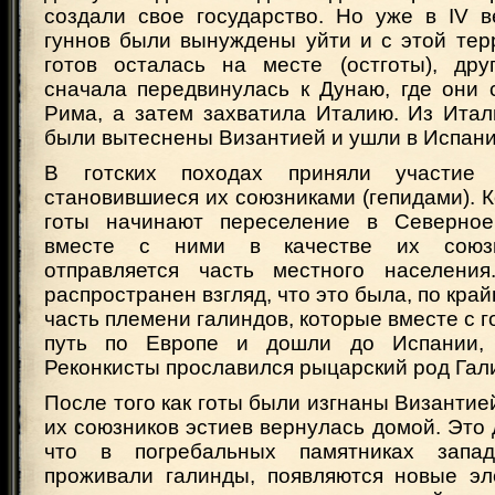
создали свое государство. Но уже в IV в
гуннов были вынуждены уйти и с этой тер
готов осталась на месте (остготы), дру
сначала передвинулась к Дунаю, где они 
Рима, а затем захватила Италию. Из Итал
были вытеснены Византией и ушли в Испан
В готских походах приняли участие 
становившиеся их союзниками (гепидами). Когд
готы начинают переселение в Северное
вместе с ними в качестве их союзни
отправляется часть местного населени
распространен взгляд, что это была, по край
часть племени галиндов, которые вместе с 
путь по Европе и дошли до Испании,
Реконкисты прославился рыцарский род Гал
После того как готы были изгнаны Византией
их союзников эстиев вернулась домой. Это 
что в погребальных памятниках запа
проживали галинды, появляются новые эл