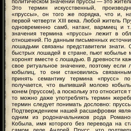
политическом значении пруссы — это жител
Это термин искусственный, производ
«пруссы», он того же порядка, что и, н
первой четверти XIII века. Любой житель Пр
одновременно самб, натанг, вармиец и т.
значения термина «пруссы» лежит в обл
отношений. По данным письменных источник
лошадьми связаны представители знати.
быстрых лошадей в стране, пьют кобылье м
хоронят вместе с лошадью. В древности ка
свое ритуальное значение, поэтому если 
кобылиц, то они становились связанны
принять семантику термина «прусс» по
получается, что выпивший молоко кобыл
конем (пруссом), а поскольку это относится 
то можно даже употреблять термин жеребц
термин следует понимать дословно: прусс
Подтверждением нашей расшифровки являет
одним из родоначальников рода Роман
Кобыла, имя которого без перевода на ст
самом деле Андрей Прусс, что подтвер