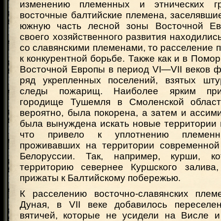
изменению племенных и этнических гр
восточные балтийские племена, заселявши
южную часть лесной зоны Восточной Ев
своего хозяйственного развития находилис
со славянскими племенами, то расселение 
к конкурентной борьбе. Также как и в Помор
Восточной Европы в период VI—VII веков 
ряд укрепленных поселений, взятых шт
следы пожарищ. Наиболее ярким при
городище Тушемля в Смоленской области
вероятно, была покорена, а затем и ассим
была вынуждена искать новые территории 
что привело к уплотнению племенны
проживавших на территории современной
Белоруссии. Так, например, курши, к
территорию севернее Куршского залива,
прижаты к Балтийскому побережью.
К расселению восточно-славянских плем
Дуная, в VII веке добавилось переселе
вятичей, которые не усидели на Висле и