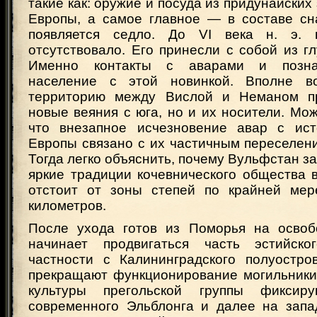
такие как: оружие и посуда из придунайских
Европы, а самое главное — в составе с
появляется седло. До VI века н. э.
отсутствовало. Его принесли с собой из г
Именно контакты с аварами и позна
население с этой новинкой. Вполне в
территорию между Вислой и Неманом п
новые веяния с юга, но и их носители. Мо
что внезапное исчезновение авар с ист
Европы связано с их частичным переселени
Тогда легко объяснить, почему Вульфстан з
яркие традиции кочевнического общества 
отстоит от зоны степей по крайней мер
километров.
После ухода готов из Поморья на освоб
начинает продвигаться часть эстийско
частности с Калининградского полуостро
прекращают функционирование могильники
культуры прегольской группы фиксир
современного Эльблонга и далее на запа