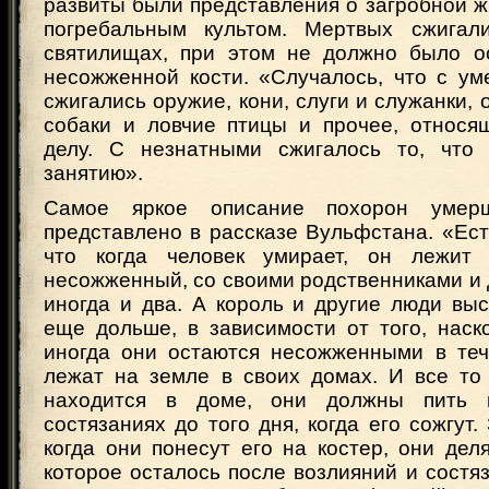
развиты были представления о загробной ж
погребальным культом. Мертвых сжигал
святилищах, при этом не должно было о
несожженной кости. «Случалось, что с у
сжигались оружие, кони, слуги и служанки, 
собаки и ловчие птицы и прочее, относя
делу. С незнатными сжигалось то, что 
занятию».
Самое яркое описание похорон умерш
представлено в рассказе Вульфстана. «Ест
что когда человек умирает, он лежит 
несожженный, со своими родственниками и 
иногда и два. А король и другие люди вы
еще дольше, в зависимости от того, наск
иногда они остаются несожженными в теч
лежат на земле в своих домах. И все то 
находится в доме, они должны пить 
состязаниях до того дня, когда его сожгут.
когда они понесут его на костер, они дел
которое осталось после возлияний и состяз