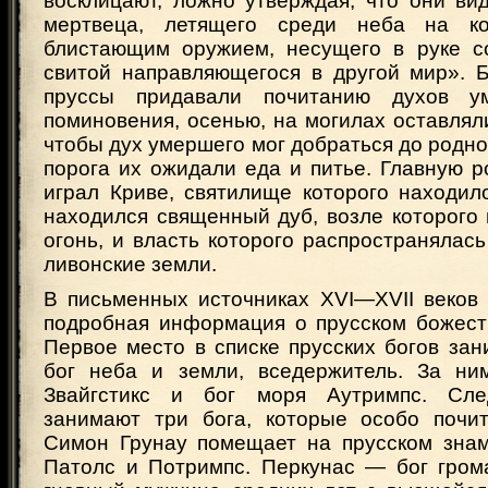
восклицают, ложно утверждая, что они ви
мертвеца, летящего среди неба на ко
блистающим оружием, несущего в руке с
свитой направляющегося в другой мир». 
пруссы придавали почитанию духов у
поминовения, осенью, на могилах оставля
чтобы дух умершего мог добраться до родног
порога их ожидали еда и питье. Главную 
играл Криве, святилище которого находил
находился священный дуб, возле которого
огонь, и власть которого распространялась
ливонские земли.
В письменных источниках XVI—XVII веков 
подробная информация о прусском божест
Первое место в списке прусских богов за
бог неба и земли, вседержитель. За ни
Звайгстикс и бог моря Аутримпс. Сл
занимают три бога, которые особо почи
Симон Грунау помещает на прусском зна
Патолс и Потримпс. Перкунас — бог грома