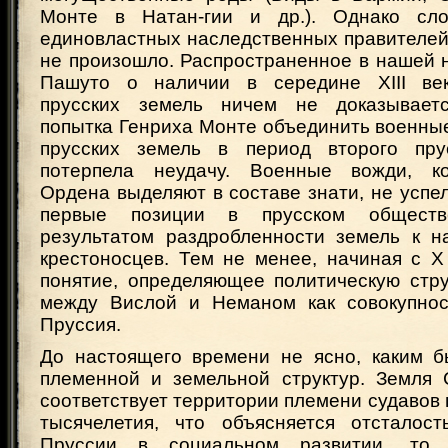
Монте в Натан-гии и др.). Однако сло
единовластных наследственных правителей
не произошло. Распространенное в нашей н
Пашуто о наличии в середине XIII ве
прусских земель ничем не доказываетс
попытка Генриха Монте объединить военны
прусских земель в период второго прус
потерпела неудачу. Военные вожди, к
Ордена выделяют в составе знати, не успе
первые позиции в прусском обществ
результатом раздробленности земель к н
крестоносцев. Тем не менее, начиная с X
понятие, определяющее политическую стру
между Вислой и Неманом как совокупнос
Пруссия.
До настоящего времени не ясно, каким 
племенной и земельной структур. Земля С
соответствует территории племени судавов 
тысячелетия, что объясняется отсталос
Пруссии в социальном развитии, то