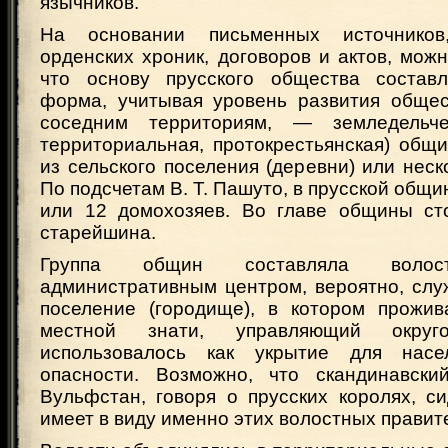
язычников.
На основании письменных источников
орденских хроник, договоров и актов, можн
что основу прусского общества состав
форма, учитывая уровень развития обще
соседним территориям, — земледельчес
территориальная, протокрестьянская) общ
из сельского поселения (деревни) или неск
По подсчетам В. Т. Пашуто, в прусской общи
или 12 домохозяев. Во главе общины ст
старейшина.
Группа общин составляла волос
административным центром, вероятно, слу
поселение (городище), в котором прожив
местной знати, управляющий округ
использовалось как укрытие для нас
опасности. Возможно, что скандинавски
Вульфстан, говоря о прусских королях, с
имеет в виду именно этих волостных правит