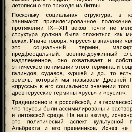
летописи о его приходе из Литвы.
Поскольку социальная структура, в к
занимают привилегированное положение
протяжении IX—XIII веков почти не меня
структура должна была сложиться как ми
веках. Иначе говоря, «прусс» в значении «в
это социальный термин, маскир
предфеодальный, военно-дружинный сл
надплеменное, оно охватывает и собст
этническом понимании этого термина, и со
галиндов, судавов, куршей и др., то ест
земель, который мы называем Древней П
«пруссы» в его социальном значении того 
древнерусские термины «русь» и «русин».
Традиционно и в российской, и в германской
что пруссы были ассимилированы и раство
и литовской среде. На наш взгляд, исчез
это политический аспект культурной п
Альбрехта и его преемников. Исчез не 