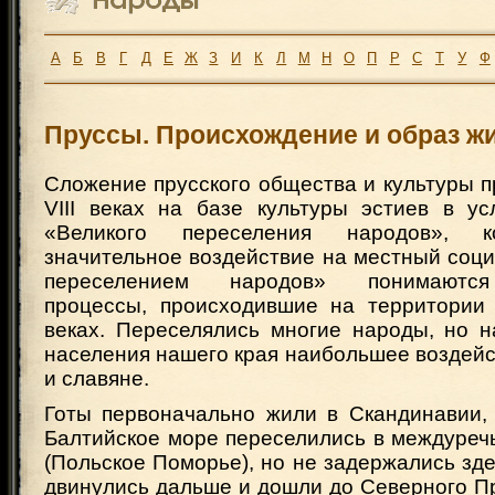
А
Б
В
Г
Д
Е
Ж
З
И
К
Л
М
Н
О
П
Р
С
Т
У
Ф
Пруссы. Происхождение и образ ж
Сложение прусского общества и культуры 
VIII веках на базе культуры эстиев в ус
«Великого переселения народов», к
значительное воздействие на местный соц
переселением народов» понимаются
процессы, происходившие на территории
веках. Переселялись многие народы, но н
населения нашего края наибольшее воздейс
и славяне.
Готы первоначально жили в Скандинавии, 
Балтийское море переселились в междуреч
(Польское Поморье), но не задержались здесь 
двинулись дальше и дошли до Северного П