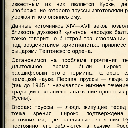
известным из них является Курке, де
изображение которого пруссы изготовляли ра
урожая и поклонялись ему.
Данные источников XIV—XVII веков позвол
близость духовной культуры народов балт
также говорить о быстрой трансформации 
под воздействием христианства, привнесе
рыцарями Тевтонского ордена.
Остановимся на проблеме прочтения те
Длительное время были широко р
расшифровки этого термина, которые 
немецкой науке. Первая: пруссы — люди, 
(так до 1945 г. называлось нижнее течени
традиции сохранилось название одного из
Русны).
Вторая: пруссы — люди, живущие перед 
точка зрения широко подтверждена 
источниками, где различные значения Р
постоянно употребляются в связке: Рос