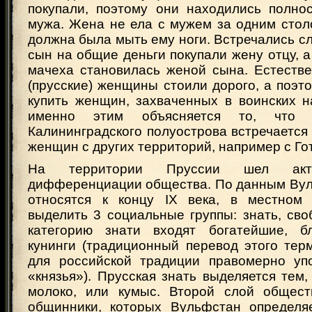
покупали, поэтому они находились полно
мужа. Жена не ела с мужем за одним стол
должна была мыть ему ноги. Встречались слу
сын на общие деньги покупали жену отцу, а
мачеха становилась женой сына. Естестве
(прусские) женщины стоили дорого, а поэ
купить женщин, захваченных в воинских н
именно этим объясняется то, что 
Калининградского полуострова встречается
женщин с других территорий, например с Го
На территории Пруссии шел акт
дифференциации общества. По данным Вул
относятся к концу IX века, в местном
выделить 3 социальные группы: знать, св
категорию знати входят богатейшие, б
кунинги (традиционный перевод этого тер
для российской традиции правомерно уп
«князья»). Прусская знать выделяется тем,
молоко, или кумыс. Второй слой общес
общинники, которых Вульфстан определя