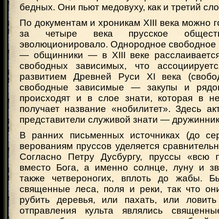
бедных. Они пьют медовуху, как и третий сл
По документам и хроникам XIII века можно г
за четыре века прусское обществ
эволюционировало. Однородное свободное 
— общинники — в XIII веке расслаиваетс
свободных зависимых, что ассоциирует
развитием Древней Руси XI века (своб
свободные зависимые — закупы и рядов
происходят и в слое знати, которая в н
получает название «нобилитет». Здесь ак
представители служивой знати — дружинник
В ранних письменных источниках (до се
верованиям пруссов уделяется сравнитель
Согласно Петру Дусбургу, пруссы «всю 
вместо Бога, а именно солнце, луну и зв
также четвероногих, вплоть до жабы. Б
священные леса, поля и реки, так что он
рубить деревья, или пахать, или ловит
отправления культа являлись священн