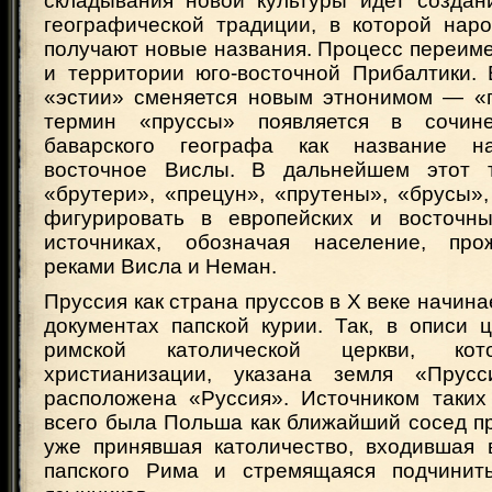
складывания новой культуры идет создан
географической традиции, в которой нар
получают новые названия. Процесс переим
и территории юго-восточной Прибалтики. 
«эстии» сменяется новым этнонимом — «
термин «пруссы» появляется в сочин
баварского географа как название н
восточное Вислы. В дальнейшем этот
«брутери», «прецун», «прутены», «брусы»
фигурировать в европейских и восточны
источниках, обозначая население, пр
реками Висла и Неман.
Пруссия как страна пруссов в X веке начина
документах папской курии. Так, в описи 
римской католической церкви, кот
христианизации, указана земля «Прусс
расположена «Руссия». Источником таких
всего была Польша как ближайший сосед пр
уже принявшая католичество, входившая 
папского Рима и стремящаяся подчинить