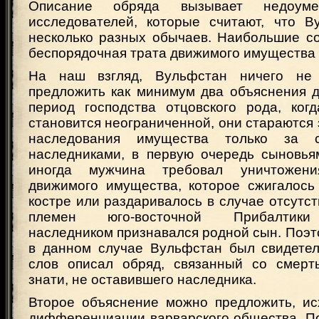
Описание обряда вызывает недоум
исследователей, которые считают, что 
несколько разных обычаев. Наибольшие с
беспорядочная трата движимого имущества
На наш взгляд, Вульфстан ничего не
предложить как минимум два объяснения д
период господства отцовского рода, ког
становится неограниченной, они стараются 
наследования имущества только за 
наследниками, в первую очередь сыновьям
иногда мужчина требовал уничтожени
движимого имущества, которое сжигалось
костре или раздаривалось в случае отсутст
племен юго-восточной Прибалтики
наследником признавался родной сын. Поэт
в данном случае Вульфстан был свидетел
слов описал обряд, связанный со смерт
знати, не оставившего наследника.
Второе объяснение можно предложить, ис
дифференциации варварского общества. П