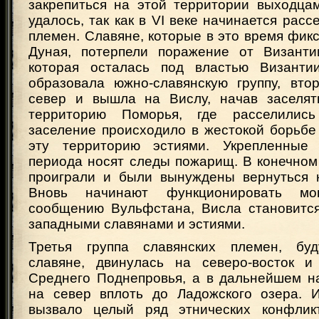
закрепиться на этой территории выходца
удалось, так как в VI веке начинается расс
племен. Славяне, которые в это время фик
Дуная, потерпели поражение от Византи
которая осталась под властью Византи
образовала южно-славянскую группу, вто
север и вышла на Вислу, начав заселят
территорию Поморья, где расселилис
заселение происходило в жестокой борьбе
эту территорию эстиями. Укрепленные 
периода носят следы пожарищ. В конечном
проиграли и были вынуждены вернуться 
Вновь начинают функционировать мо
сообщению Вульфстана, Висла становитс
западными славянами и эстиями.
Третья группа славянских племен, бу
славяне, двинулась на северо-восток 
Среднего Поднепровья, а в дальнейшем н
на север вплоть до Ладожского озера. 
вызвало целый ряд этнических конфлик