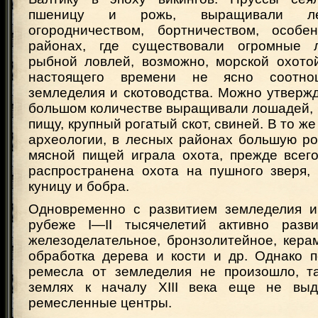
пшеницу и рожь, выращивали ле
огородничеством, бортничеством, особе
районах, где существовали огромные 
рыбной ловлей, возможно, морской охото
настоящего времени не ясно соотнош
земледелия и скотоводства. Можно утвержд
большом количестве выращивали лошадей, 
пищу, крупный рогатый скот, свиней. В то ж
археологии, в лесных районах большую ро
мясной пищей играла охота, прежде всего
распространена охота на пушного зверя,
куницу и бобра.
Одновременно с развитием земледелия и
рубеже I—II тысячелетий активно разви
железоделательное, бронзолитейное, керам
обработка дерева и кости и др. Однако п
ремесла от земледелия не произошло, та
землях к началу XIII века еще не выде
ремесленные центры.