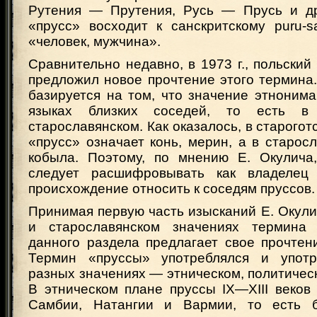
Рутения — Прутения, Русь — Прусь и др
«прусс» восходит к санскритскому puru-s
«человек, мужчина».
Сравнительно недавно, в 1973 г., польский
предложил новое прочтение этого термина.
базируется на том, что значение этнонима
языках близких соседей, то есть в 
старославянском. Как оказалось, в старогот
«прусс» означает конь, мерин, а в старос
кобыла. Поэтому, по мнению Е. Окулича
следует расшифровывать как владелец
происхождение относить к соседям пруссов.
Принимая первую часть изысканий Е. Окули
и старославянском значениях термина 
данного раздела предлагает свое прочтен
Термин «пруссы» употреблялся и употр
разных значениях — этническом, политичес
В этническом плане пруссы IX—XIII веков
Самбии, Натангии и Вармии, то есть 