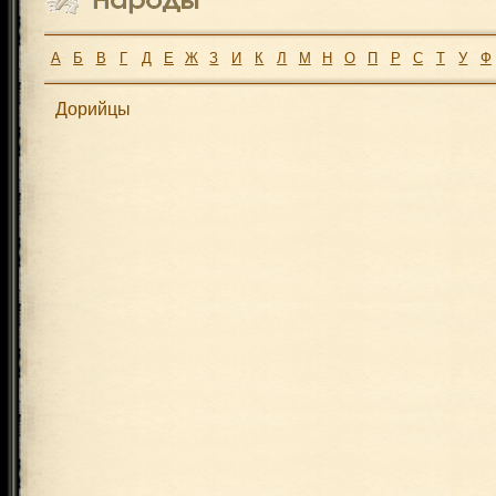
А
Б
В
Г
Д
Е
Ж
З
И
К
Л
М
Н
О
П
Р
С
Т
У
Ф
Дорийцы