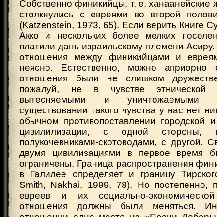
Собственно финикийцы, т. е. ханаанейские 
столкнулись с евреями во второй половин
(Katzenstein, 1973, 65). Если верить Книге Су
Акко и нескольких более мелких поселе
платили дань израильскому племени Асиру.
отношения между финикийцами и евреям
неясно. Естественно, можно априорно с
отношения были не слишком дружеств
пожалуй, не в чувстве этнической 
вытесняемыми и уничтожаемыми 
существовании такого чувства у нас нет ник
обычном противопоставлении городской и
цивилилизации, с одной стороны, 
полукочевниками-скотоводами, с другой. 
двумя цивилизациями в первое время б
ограничены. Граница распространения фин
в Галилее определяет и границу Тирского
Smith, Nakhai, 1999, 78). Но постепенно,
евреев и их социально-экономическо
отношения должны были меняться. Ин
отношении одно место из «Песни Деборы» 