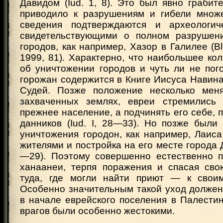
Давидом (Iud. 1, 8). Это был явно грабите
приводило к разрушениям и гибели множ
сведения подтверждаются и археологич
свидетельствующими о полном разрушени
городов, как например, Хазор в Галилее (Bl
1999, 81). Характерно, что наибольшее ко
об уничтожении городов и чуть ли не пог
горожан содержится в Книге Иисуса Навина
Судей. Позже положение несколько меня
захваченных землях, евреи стремились 
прежнее население, а подчинять его себе, 
данников (Iud. I, 28—33). Но позже были
уничтожения городон, как например, Лаис
жителями и постройка на его месте города Да
—29). Поэтому совершенно естественно п
ханаанеи, терпя поражения и спасая сво
туда, где могли найти приют — к своим
Особенно значительным такой уход должен
в начале еврейского поселения в Палестин
врагов были особенно жестокими.