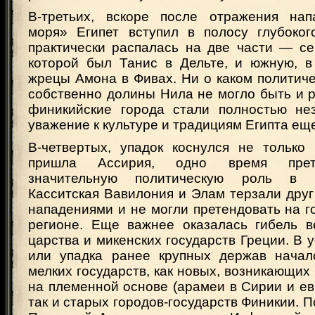
В-третьих, вскоре после отражения нап
моря» Египет вступил в полосу глубоког
практически распалась на две части — се
которой был Танис в Дельте, и южную, в
жрецы Амона в Фивах. Ни о каком политич
собственно долины Нила не могло быть и р
финикийские города стали полностью не
уважение к культуре и традициям Египта ещ
В-четвертых, упадок коснулся не только 
пришла Ассирия, одно время прет
значительную политическую роль в 
Касситская Вавилония и Элам терзали дру
нападениями и не могли претендовать на г
регионе. Еще важнее оказалась гибель ве
царства и микенских государств Греции. В 
или упадка ранее крупных держав начал
мелких государств, как новых, возникающи
на племенной основе (арамеи в Сирии и ев
так и старых городов-государств Финикии. П