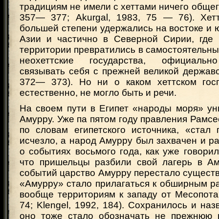
традициям не имели с хеттами ничего общего
357— 377; Akurgal, 1983, 75 — 76). Хет
большей степени удержались на востоке и 
Азии и частично в Северной Сирии, где
территории превратились в самостоятельн
неохеттские государства, официальн
связывать себя с прежней великой державо
372— 373). Но ни о каком хеттском гос
естественно, не могло быть и речи.
На своем пути в Египет «народы моря» ун
Амурру. Уже па пятом году правления Рамсес
по словам египетского источника, «стал 
исчезло, а народ Амурру был захвачен и ра
о событиях восьмого года, как уже говорил
что пришельцы разбили свой лагерь в Ам
событий царство Амурру перестало существ
«Амурру» стало прилагаться к обширным р
вообще территориям к западу от Месопотам
74; Klengel, 1992, 184). Сохранилось и наз
оно тоже стало обозначать не прежнюю 