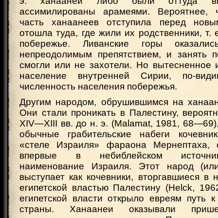
э. ханаанеи либо были оттуда вы
ассимилированы арамеями. Вероятнее, ч
часть ханаанеев отступила перед нов
отошла туда, где жили их родственники, т. 
побережье. Ливанские горы оказали
непреодолимым препятствием, и занять 
смогли или не захотели. Но вытесненное 
население внутренней Сирии, по-види
численность населения побережья.
Другим народом, обрушившимся на ханаан
Они стали проникать в Палестину, вероят
XIV—XIII вв. до н. э. (Malamat, 1981, 68—69
обычные грабительские набеги кочевник
«стеле Израиля» фараона Мернептаха,
впервые в небиблейском источник
наименование Израиля. Этот народ (или
выступает как кочевники, вторгавшиеся в
египетской властью Палестину (Helck, 196
египетской власти открыло евреям путь к
страны. Ханаанеи оказывали прише