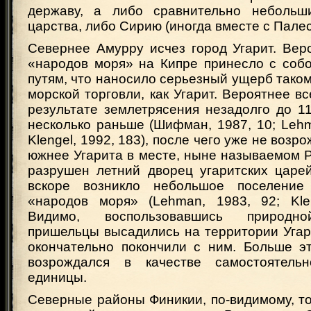
державу, а либо сравнительно небольши
царства, либо Сирию (иногда вместе с Пале
Севернее Амурру исчез город Угарит. Вер
«народов моря» на Кипре принесло с собо
путям, что наносило серьезный ущерб тако
морской торговли, как Угарит. Вероятнее вс
результате землетрясения незадолго до 118
несколько раньше (Шифман, 1987, 10; Leh
Klengel, 1992, 183), после чего уже не возр
южнее Угарита в месте, ныне называемом 
разрушен летний дворец угаритских царей
вскоре возникло небольшое поселение 
«народов моря» (Lehman, 1983, 92; Klen
Видимо, воспользовавшись природно
пришельцы высадились на территории Угар
окончательно покончили с ним. Больше э
возрождался в качестве самостоятельн
единицы.
Северные районы Финикии, по-видимому, т