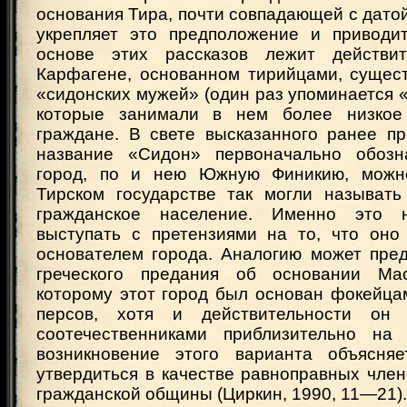
основания Тира, почти совпадающей с дато
укрепляет это предположение и приводи
основе этих рассказов лежит действи
Карфагене, основанном тирийцами, сущест
«сидонских мужей» (один раз упоминается «
которые занимали в нем более низкое
граждане. В свете высказанного ранее пр
название «Сидон» первоначально обозн
город, по и нею Южную Финикию, можно
Тирском государстве так могли называть
гражданское население. Именно это 
выступать с претензиями на то, что он
основателем города. Аналогию может пред
греческого предания об основании Мас
которому этот город был основан фокейца
персов, хотя и действительности он
соотечественниками приблизительно на 
возникновение этого варианта объясняе
утвердиться в качестве равноправных чле
гражданской общины (Циркин, 1990, 11—21).