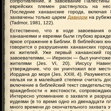
сопротивление, и завоевание Палестины
еврейских племен растянулось на неск
Последние ханаанские города, включая 
захвачены только царем
Давидом
на рубеже
(Tadmor, 1981, 122).
Естественно, что в ходе завоевания 
ханаанеями и евреями были глубоко вражд
яркое отражение в Библии. В библейских кн
говорится о разрушениях ханаанских горо
их жителей. Уже первый ханаанский гор
завоевателями, — Иерихон — был уничтоже
жителями (Jes. VI, 20). Иисусу Навин
утверждение, что он уничтожил все мест
Иордана до моря (Jes. XXIII, 4). Разумеетс
нельзя ни в малейшей степени считать до
включение в библейский текст свидетельств
враждебности н жестокости, сопровождаю
Интересно упоминание о захвате и разру
иудеями (в то время одно из двенадцати п
много времени до окончательного захвата э