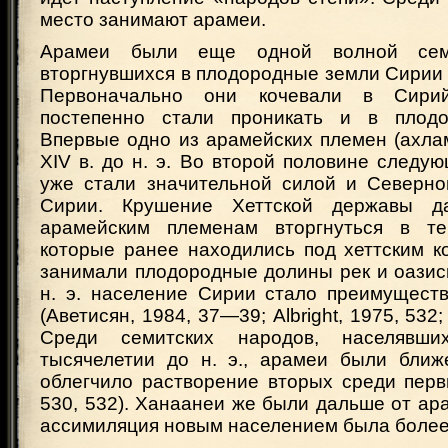
место занимают арамеи.
Арамеи были еще одной волной семи
вторгнувшихся в плодородные земли Сирии 
Первоначально они кочевали в Сирий
постепенно стали проникать и в плодо
Впервые одно из арамейских племен (ахла
XIV в. до н. э. Во второй половине следу
уже стали значительной силой и Северн
Сирии. Крушение Хеттской державы д
арамейским племенам вторгнуться в т
которые ранее находились под хеттским к
занимали плодородные долины рек и оазисы,
н. э. население Сирии стало преимущест
(Аветисян, 1984, 37—39; Albright, 1975, 532;
Среди семитских народов, населявш
тысячелетии до н. э., арамеи были ближ
облегчило растворение вторых среди первых
530, 532). Ханаанеи же были дальше от ар
ассимиляция новым населением была более