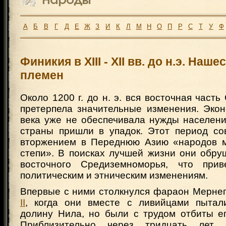
А
Б
В
Г
Д
Е
Ж
З
И
К
Л
М
Н
О
П
Р
С
Т
У
Ф
Финикия в XIII - XII вв. до н.э. Наш
племен
Около 1200 г. до н. э. вся восточная част
претерпела значительные изменения. Экон
века уже не обеспечивала нужды населени
страны пришли в упадок. Этот период со
вторжением в Переднюю Азию «народов м
степи». В поисках лучшей жизни они обру
восточного Средиземноморья, что при
политическим и этническим изменениям.
Впервые с ними столкнулся фараон Мерне
II
, когда они вместе с ливийцами пытал
долину Нила, но были с трудом отбиты ег
Приблизительно через тридцать лет,