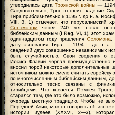
утвердилась дата
Троянской войны
— 1194—
Следовательно, Трог относит падение Си
Тира приблизительно к 1195 г. до н. э. Иосиф
VIII, 3, 1) отмечает, что иерусалимский 
Соломоном
через 240 лет после осно
библейским данным (I Reg. VI, 1), этот хра
одиннадцатом году правления
Соломона
,
дату основания Тира — 1194 г. до н. э. 
сведений двух совершенно независимых ис
быть случайностью. Свои сведения о ев
Иосиф Флавий черпал преимущественно и
вносил порой некоторые дополнительные шт
источником можно смело считать еврейскую
по многочисленным библейским данным, др
относительно тесно связаны с финики
тирийцами. Что касается Помпея Трога,
старался там, где это было возможно, испо
очередь местную традицию. Чтобы не вых
Передней Азии, можно говорить об изложе
истории иудеев (XXXVI, 2—3), котора