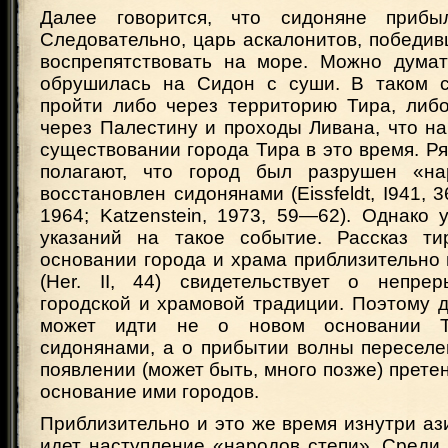
Далее говорится, что сидоняне прибы
Следовательно, царь аскалонитов, победив
воспрепятствовать на море. Можно думат
обрушилась на Сидон с суши. В таком с
пройти либо через территорию Тира, либ
через Палестину и проходы Ливана, что н
существовании города Тира в это время. Р
полагают, что город был разрушен «н
восстановлен сидонянами (Eissfeldt, I941, 36
1964; Katzenstein, 1973, 59—62). Однако 
указаний на такое событие. Рассказ ти
основании города и храма приблизительно в 
(Her. II, 44) свидетельствует о непре
городской и храмовой традиции. Поэтому д
может идти не о новом основании Т
сидонянами, а о прибытии волны переселе
появлении (может быть, много позже) прете
основание ими городов.
Приблизительно и это же время изнутри аз
идет наступление «народов степи». Среди