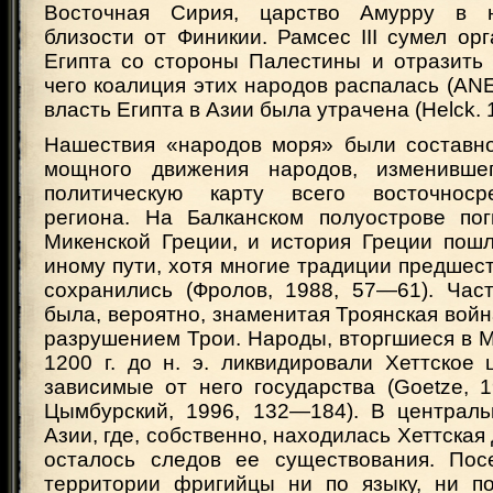
Восточная Сирия, царство Амурру в н
близости от Финикии. Рамсес III сумел ор
Египта со стороны Палестины и отразить 
чего коалиция этих народов распалась (ANE
власть Египта в Азии была утрачена (Helck. 
Нашествия «народов моря» были составн
мощного движения народов, изменивше
политическую карту всего восточносре
региона. На Балканском полуострове пог
Микенской Греции, и история Греции пош
иному пути, хотя многие традиции предше
сохранились (Фролов, 1988, 57—61). Час
была, вероятно, знаменитая Троянская вой
разрушением Трои. Народы, вторгшиеся в 
1200 г. до н. э. ликвидировали Хеттское 
зависимые от него государства (Goetze, 1
Цымбурский, 1996, 132—184). В централ
Азии, где, собственно, находилась Хеттская
осталось следов ее существования. Пос
территории фригийцы ни по языку, ни по