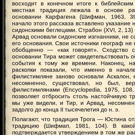
восходит в конечном итоге к библейски
местная традиция лежала в основе ра
основании Карфагена (Шифман, 1963, 3
начало этого рассказа вставлено указание 
сидонскими беглецами. Страбон (XVI, 2, 13) 
Арвад основали сидонские изгнанники, не 
его основания. Свои источники географ не 
обобщенно — «как говорят». Сходство 
основании Тира может свидетельствовать о
события к тому же времени. Наконец, на
раскопки показали, что именно в начале
филистимляне заново основали Аскалон, к
несомненно, существовал, но был, вер
филистимлянами (Encyclopedia, 1975, 108,
позволяет отбросить столь настойчивую тр
мы уже видели, и Тир, и Арвад, несомнен
задолго до конца II тысячелетия до н. э.
Полагают, что традиция Трога — Юстина о
традицию (Шифмап, 1981, 104). В какой
подтверждается утверждением в том же расск