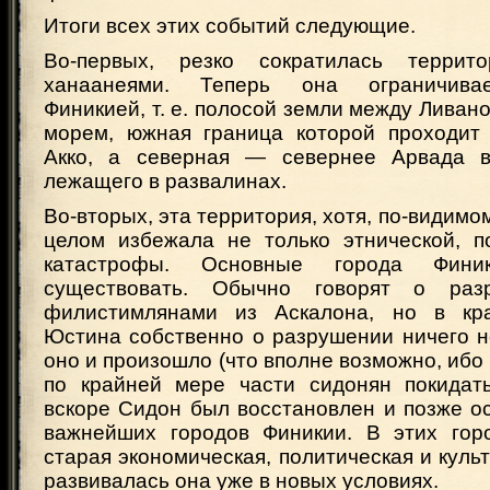
Итоги всех этих событий следующие.
Во-первых, резко сократилась террито
ханаанеями. Теперь она ограничивае
Финикией, т. е. полосой земли между Лива
морем, южная граница которой проходит
Акко, а северная — севернее Арвада в
лежащего в развалинах.
Во-вторых, эта территория, хотя, по-видимом
целом избежала не только этнической, п
катастрофы. Основные города Фини
существовать. Обычно говорят о раз
филистимлянами из Аскалона, но в кр
Юстина собственно о разрушении ничего н
оно и произошло (что вполне возможно, ибо
по крайней мере части сидонян покидать
вскоре Сидон был восстановлен и позже о
важнейших городов Финикии. В этих гор
старая экономическая, политическая и культ
развивалась она уже в новых условиях.