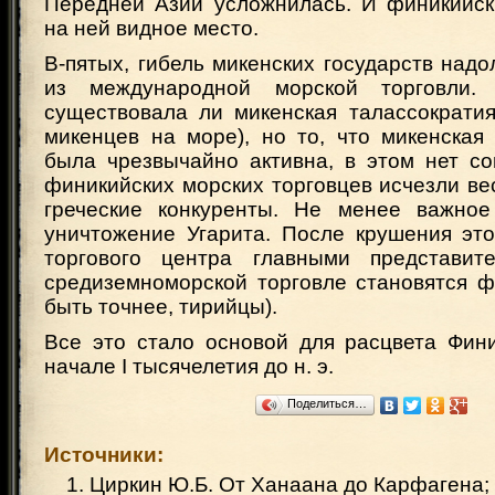
Передней Азии усложнилась. И финикийск
на ней видное место.
В-пятых, гибель микенских государств надо
из международной морской торговли.
существовала ли микенская талассократия 
микенцев на море), но то, что микенская
была чрезвычайно активна, в этом нет со
финикийских морских торговцев исчезли в
греческие конкуренты. Не менее важное
уничтожение Угарита. После крушения это
торгового центра главными представит
средиземноморской торговле становятся ф
быть точнее, тирийцы).
Все это стало основой для расцвета Фини
начале I тысячелетия до н. э.
Поделиться…
Источники:
1. Циркин Ю.Б. От Ханаана до Карфагена;