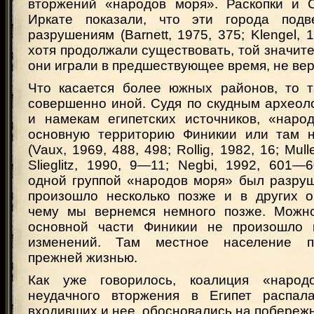
вторжений «народов моря». Раскопки и 
Иркате показали, что эти города подв
разрушениям (Barnett, 1975, 375; Klengel, 
хотя продолжали существовать, той значите
они играли в предшествующее время, не вер
Что касается более южных районов, то 
совершенно иной. Судя по скудным археол
и намекам египетских источников, «нар
основную территорию Финикии или там н
(Vaux, 1969, 488, 498; Rollig, 1982, 16; Mull
Slieglitz, 1990, 9—11; Negbi, 1992, 601—
одной группой «народов моря» был разруш
произошло несколько позже и в других об
чему мы вернемся немного позже. Можно
основной части Финикии не произошло к
изменений. Там местное население п
прежней жизнью.
Как уже говорилось, коалиция «наро
неудачного вторжения в Египет распала
входивших и нее, обосновались на побереж