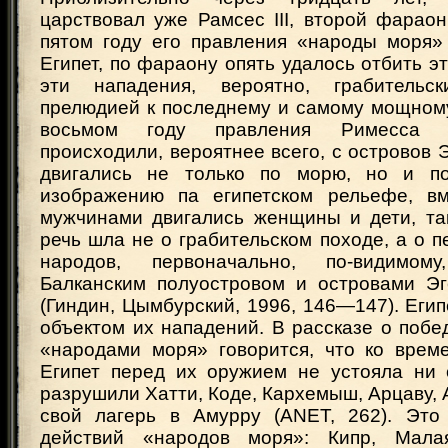
царствовал уже Рамсес III, второй фарао
пятом году его правления «народы моря»
Египет, по фараону опять удалось отбить эт
эти нападения, вероятно, грабитель
прелюдией к последнему и самому мощному
восьмом году правления Римесса I
происходили, вероятнее всего, с островов Э
двигались не только по морю, но и п
изображению па египетском рельефе, вм
мужчинами двигались женщины и дети, так
речь шла не о грабительском походе, а о 
народов, первоначально, по-видимом
Балканским полуостровом и островами Эг
(Гиндин, Цымбурский, 1996, 146—147). Еги
объектом их нападений. В рассказе о побед
«народами моря» говорится, что ко врем
Египет перед их оружием не устояла ни 
разрушили Хатти, Коде, Кархемыш, Арцаву,
свой лагерь в Амурру (ANET, 262). Это
действий «народов моря»: Кипр, Мала