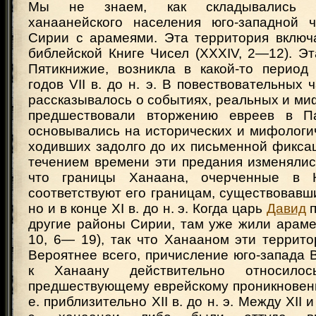
Мы не знаем, как складывались вз
ханаанейского населения юго-западной 
Сирии с арамеями. Эта территория включ
библейской Книге Чисел (XXXIV, 2—12). Эта
Пятикнижие, возникла в какой-то период
годов VII в. до н. э. В повествовательных 
рассказывалось о событиях, реальных и ми
предшествовали вторжению евреев в П
основывались на исторических и мифологи
ходивших задолго до их письменной фиксац
течением времени эти предания изменялис
что границы Ханаана, очерченные в 
соответствуют его границам, существовавшим
но и в конце XI в. до н. э. Когда царь
Давид
п
другие районы Сирии, там уже жили арамеи
10, 6— 19), так что Ханааном эти террит
Вероятнее всего, причисление юго-запада
к Ханаану действительно относило
предшествующему еврейскому проникновени
е. приблизительно XII в. до н. э. Между XII и