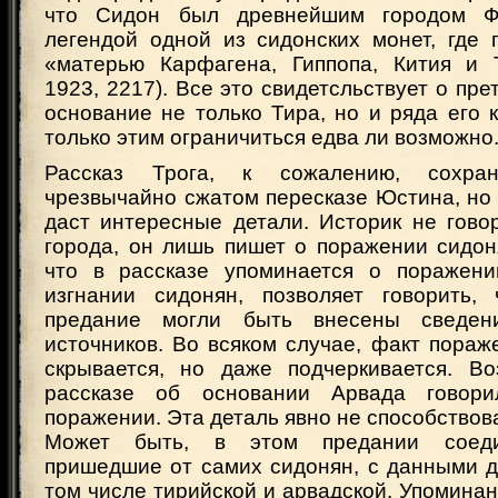
что Сидон был древнейшим городом Ф
легендой одной из сидонских монет, где 
«матерью Карфагена, Гиппопа, Кития и 
1923, 2217). Все это свидетсльствует о пре
основание не только Тира, но и ряда его 
только этим ограничиться едва ли возможно
Рассказ Трога, к сожалению, сохра
чрезвычайно сжатом пересказе Юстина, но 
даст интересные детали. Историк не гово
города, он лишь пишет о поражении сидонян
что в рассказе упоминается о поражени
изгнании сидонян, позволяет говорить,
предание могли быть внесены сведен
источников. Во всяком случае, факт пораж
скрывается, но даже подчеркивается. В
рассказе об основании Арвада говор
поражении. Эта деталь явно не способствов
Может быть, в этом предании соеди
пришедшие от самих сидонян, с данными д
том числе тирийской и арвадской. Упомин