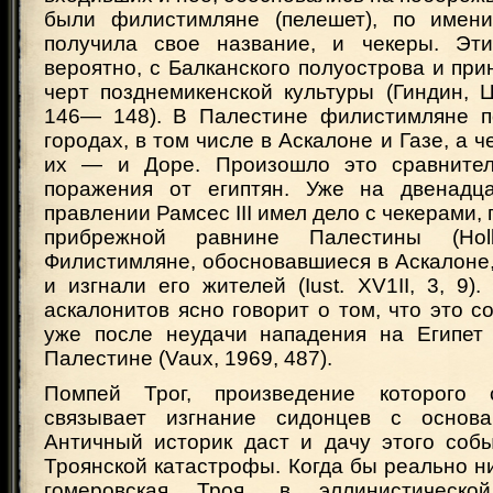
были филистимляне (пелешет), по имени
получила свое название, и чекеры. Эт
вероятно, с Балканского полуострова и при
черт позднемикенской культуры (Гиндин, 
146— 148). В Палестине филистимляне п
городах, в том числе в Аскалоне и Газе, а 
их — и Доре. Произошло это сравнител
поражения от египтян. Уже на двенадца
правлении Рамсес III имел дело с чекерами,
прибрежной равнине Палестины (Holb
Филистимляне, обосновавшиеся в Аскалоне
и изгнали его жителей (Iust. XV1II, 3, 9)
аскалонитов ясно говорит о том, что это 
уже после неудачи нападения на Египет
Палестине (Vaux, 1969, 487).
Помпей Трог, произведение которого 
связывает изгнание сидонцев с основ
Античный историк даст и дачу этого соб
Троянской катастрофы. Когда бы реально 
гомеровская Троя, в эллинистическо