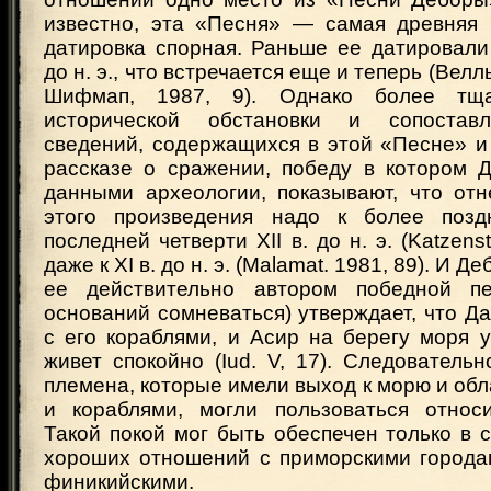
известно, эта «Песня» — самая древняя 
датировка спорная. Раньше ее датировали 
до н. э., что встречается еще и теперь (Велл
Шифмап, 1987, 9). Однако более тща
исторической обстановки и сопостав
сведений, содержащихся в этой «Песне» и
рассказе о сражении, победу в котором Д
данными археологии, показывают, что отн
этого произведения надо к более позд
последней четверти XII в. до н. э. (Katzenst
даже к XI в. до н. э. (Malamat. 1981, 89). И Д
ее действительно автором победной п
оснований сомневаться) утверждает, что Да
с его кораблями, и Асир на берегу моря 
живет спокойно (Iud. V, 17). Следовательн
племена, которые имели выход к морю и об
и кораблями, могли пользоваться относ
Такой покой мог быть обеспечен только в 
хороших отношений с приморскими городам
финикийскими.