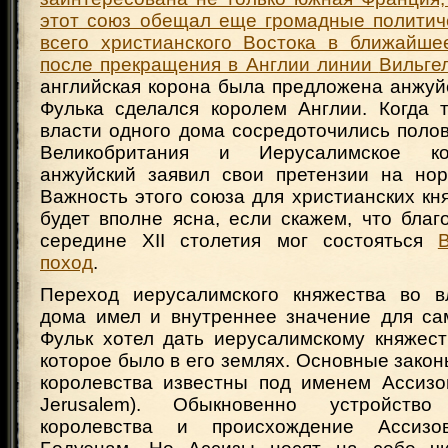
этот союз обещал еще громадные политич
всего христианского Востока в ближайше
после прекращения в Англии линии
Вильге
английская корона была предложена анжуй
Фулька сделался королем Англии. Когда 
власти одного дома сосредоточились поло
Великобритания и Иерусалимское ко
анжуйский заявил свои претензии на нор
Важность этого союза для христианских кн
будет вполне ясна, если скажем, что бла
середине XII столетия мог состояться
поход
.
Переход иерусалимского княжества во в
дома имел и внутреннее значение для са
Фульк хотел дать иерусалимскому княжест
которое было в его землях. Основные зако
королевства известны под именем Ассизов
Jerusalem). Обыкновенно устройство
королевства и происхождение Ассизо