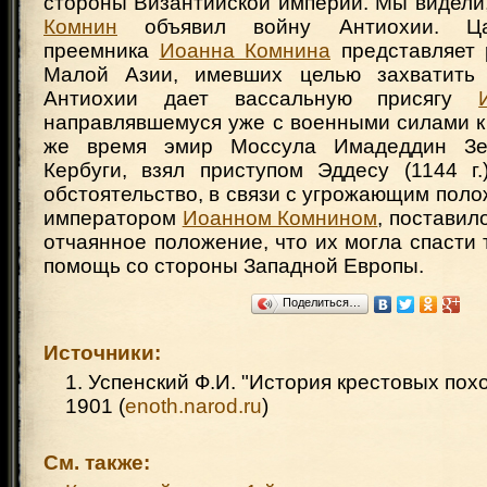
стороны Византийской империи. Мы видели
Комнин
объявил войну Антиохии. Ца
преемника
Иоанна Комнина
представляет 
Малой Азии, имевших целью захватить 
Антиохии дает вассальную присягу
направлявшемуся уже с военными силами к
же время эмир Моссула Имадеддин Зен
Кербуги, взял приступом Эддесу (1144 г.
обстоятельство, в связи с угрожающим пол
императором
Иоанном Комнином
, поставил
отчаянное положение, что их могла спасти 
помощь со стороны Западной Европы.
Поделиться…
Источники:
1. Успенский Ф.И. "История крестовых похо
1901 (
enoth.narod.ru
)
См. также: