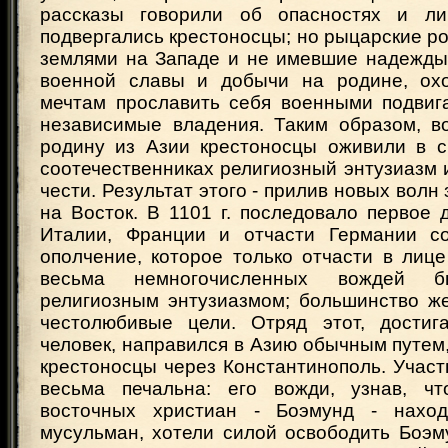
рассказы говорили об опасностях и ли
подвергались крестоносцы; но рыцарские р
землями на Западе и не имевшие надежды
военной славы и добычи на родине, охо
мечтам прославить себя военными подвиг
независимые владения. Таким образом, в
родину из Азии крестоносцы оживили в с
соотечественниках религиозный энтузиазм 
чести. Результат этого - прилив новых волн
на Восток. В 1101 г. последовало первое
Италии, Франции и отчасти Германии со
ополчение, которое только отчасти в лиц
весьма немногочисленных вождей б
религиозным энтузиазмом; большинство ж
честолюбивые цели. Отряд этот, достиг
человек, направился в Азию обычным путем
крестоносцы через Константинополь. Участ
весьма печальна: его вожди, узнав, чт
восточных христиан - Боэмунд - нахо
мусульман, хотели силой освободить Боэм