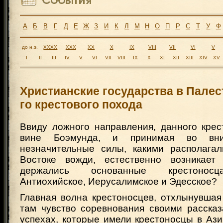
А
Б
В
Г
Д
Е
Ж
З
И
К
Л
М
Н
О
П
Р
С
Т
У
Ф
до н.э.
XXXX
XXX
XX
X
IX
VIII
VII
VI
V
I
II
III
IV
V
VI
VII
VIII
IX
X
XI
XII
XIII
XIV
XV
Христианские государства в Палес
го крестового похода
Ввиду ложного направления, данного крес
вине Боэмунда, и принимая во вни
незначительные силы, какими располага
Востоке вожди, естественно возникает
держались основанные крестоносц
Антиохийское, Иерусалимское и Эдесское?
Главная волна крестоносцев, отхлынувшая
там чувство соревнования своими рассказ
успехах, которые имели крестоносцы в Ази