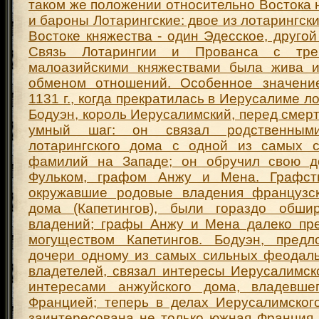
таком же положении относительно Востока 
и бароны Лотарингские: двое из лотарингски
Востоке княжества - один Эдесское, другой
Связь Лотарингии и Прованса с тре
малоазийскими княжествами была жива и
обменом отношений. Особенное значени
1131 г., когда прекратилась в Иерусалиме л
Бодуэн, король Иерусалимский, перед смер
умный шаг: он связал родственным
лотарингского дома с одной из самых с
фамилий на Западе; он обручил свою д
Фульком, графом Анжу и Мена. Графс
окружавшие родовые владения французск
дома (Капетингов), были гораздо обшир
владений; графы Анжу и Мена далеко пр
могуществом Капетингов. Бодуэн, предл
дочери одному из самых сильных феодал
владетелей, связал интересы Иерусалимск
интересами анжуйского дома, владевше
Францией; теперь в делах Иерусалимског
заинтересована не только южная Франция,