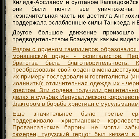
Килидж-Арсланом и султаном Каппадокийс
они были почти все уничтожены; 
незначительная часть их достигла Антиох
поддержала ослабленные силы Танкреда и 
Другое большое движение произошло 
предводительством Боэмунда; как мы видел
Рядом с орденом тамплиеров образовался 
монашеский орден - госпиталистов. Пер
братства была благотворительность. 
преобразовали свой орден в монашествующ
их примеру последовали и госпиталисты (и
иоанниты); отличительная одежда их - че
крестом. Эти ордена получили решительно
делах и судьбах Иерусалимского королевст
фактором в борьбе христиан с мусульманам
Еще значительнее было третье сре
поддерживало христианские королевс
Провансальские бароны не могли забы
сюзерен, тулузский герцог был князем в 