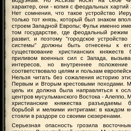
Бодуэнам. Но Ассизы носят на себе ч
характер, они - копия с феодальных хартий
Нет сомнения, что такое устройство Иер
только тот князь, который был знаком вп
строем Западной Европы; Фульк именно име
том государстве, где феодальный режим
развит, и поэтому "городское устройство
системы" должны быть отнесены к ег
существование христианских княжеств 
приливом военных сил с Запада, вызыв
интересов, но внутреннее положени
соответствовало целям и пользам европейск
Нельзя читать без сожаления историю эти
Первым и Вторым крестовыми походами. Ме
цель их должна была направляться к ос
центров мусульманского Востока - Алеппо, М
христианские княжества разъедаемы 
борьбой и мелкими интригами: в каждом к
стояли в раздоре со своими сюзеренами.
Серьезная опасность грозила восточны