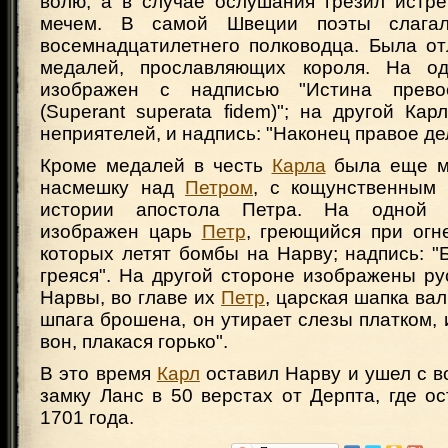
волю, а в случае ослушания грезил истре
мечем. В самой Швеции поэты слага
восемнадцатилетнего полководца. Была от
медалей, прославляющих короля. На о
изображен с надписью "Истина прево
(Superant superata fidem)"; на другой Кар
неприятелей, и надпись: "Наконец правое де
Кроме медалей в честь
Карла
была еще ме
насмешку над
Петром
, с кощунственным
истории апостола Петра. На одной 
изображен царь
Петр
, греющийся при огн
которых летят бомбы на Нарву; надпись: "
греяся". На другой стороне изображены ру
Нарвы, во главе их
Петр
, царская шапка вал
шпага брошена, он утирает слезы платком, 
вон, плакася горько".
В это время
Карл
оставил Нарву и ушел с в
замку Ланс в 50 верстах от Дерпта, где о
1701 года.