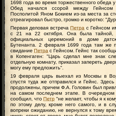
1698 года во время торжественного обеда 
Обед начался ссорой между Гейнсом
Посполитой Яном Бокием из-за места за ст
отреагировал быстро, громко и коротко: "Дур
Первая деловая встреча
Петра
с Гейнсом и
с 21 на 22 октября. Она была тайной, 
официальных церемоний в доме датск
Бутенанта. 2 февраля 1699 года там же 
свидание
Петра
с Гейнсом. Гейнс так сообщ
в Копенгаген: "Царь сделал мне знак сл
отдельную комнату, приказал запереть двери
могу ему предложить".
19 февраля царь выехал из Москвы в Во
спустя туда же отправился и Гейнс. Здес
продолжены, причем Ф.А. Головин был привл
на самом последнем этапе. В очередном
сообщил, что
Петр
"не желает, чтобы я к ко
по этому делу, кроме него самого, и в сл
вопреки ожиданию, не вернулся к тому врем
иметь ответ от двора, мне будет позволено 