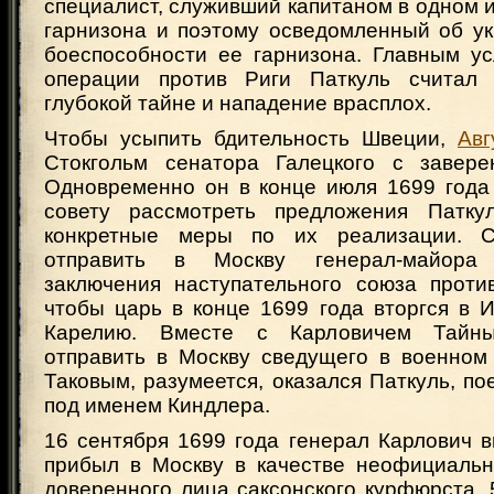
специалист, служивший капитаном в одном и
гарнизона и поэтому осведомленный об ук
боеспособности ее гарнизона. Главным у
операции против Риги Паткуль считал 
глубокой тайне и нападение врасплох.
Чтобы усыпить бдительность Швеции,
Авг
Стокгольм сенатора Галецкого с завере
Одновременно он в конце июля 1699 года
совету рассмотреть предложения Патку
конкретные меры по их реализации. С
отправить в Москву генерал-майора
заключения наступательного союза проти
чтобы царь в конце 1699 года вторгся в 
Карелию. Вместе с Карловичем Тайн
отправить в Москву сведущего в военном
Таковым, разумеется, оказался Паткуль, п
под именем Киндлера.
16 сентября 1699 года генерал Карлович 
прибыл в Москву в качестве неофициальн
доверенного лица саксонского курфюрста. 