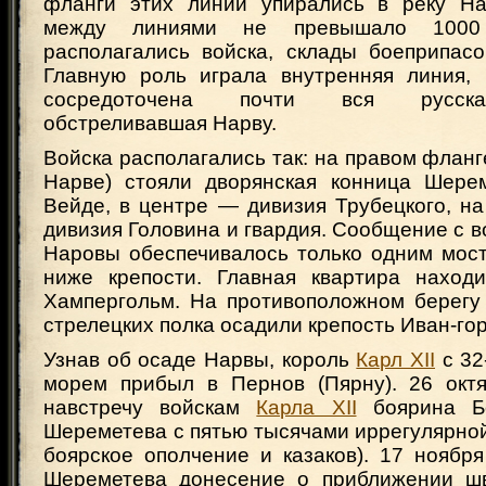
фланги этих линий упирались в реку На
между линиями не превышало 1000 
располагались войска, склады боеприпасо
Главную роль играла внутренняя линия,
сосредоточена почти вся русска
обстреливавшая Нарву.
Войска располагались так: на правом фланг
Нарве) стояли дворянская конница Шере
Вейде, в центре — дивизия Трубецкого, н
дивизия Головина и гвардия. Сообщение с 
Наровы обеспечивалось только одним мос
ниже крепости. Главная квартира наход
Хампергольм. На противоположном берегу
стрелецких полка осадили крепость Иван-гор
Узнав об осаде Нарвы, король
Карл XII
с 32
морем прибыл в Пернов (Пярну). 26 ок
навстречу войскам
Карла XII
боярина Бо
Шереметева с пятью тысячами иррегулярной
боярское ополчение и казаков). 17 ноябр
Шереметева донесение о приближении шв