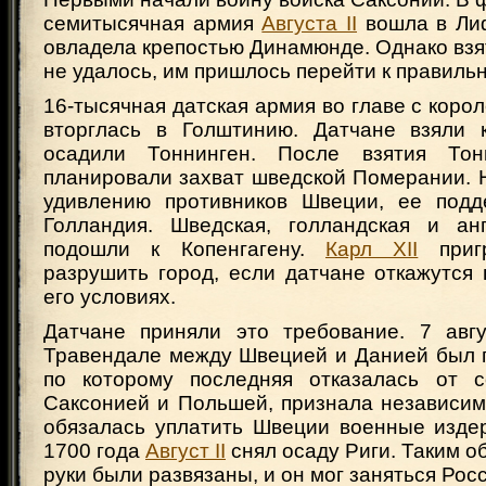
семитысячная армия
Августа II
вошла в Ли
овладела крепостью Динамюнде. Однако взя
не удалось, им пришлось перейти к правиль
16-тысячная датская армия во главе с коро
вторглась в Голштинию. Датчане взяли 
осадили Тоннинген. После взятия Тон
планировали захват шведской Померании. 
удивлению противников Швеции, ее подд
Голландия. Шведская, голландская и ан
подошли к Копенгагену.
Карл XII
пригр
разрушить город, если датчане откажутся
его условиях.
Датчане приняли это требование. 7 авг
Травендале между Швецией и Данией был п
по которому последняя отказалась от с
Саксонией и Польшей, признала независим
обязалась уплатить Швеции военные издер
1700 года
Август II
снял осаду Риги. Таким о
руки были развязаны, и он мог заняться Рос