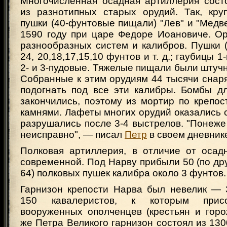
Многочисленная осадная артиллерия состо
из разнотипных старых орудий. Так, кр
пушки (40-фунтовые пищали) "Лев" и "Медв
1590 году при царе Федоре Иоановиче. О
разнообразных систем и калибров. Пушки (
24, 20,18,17,15,10 фунтов и т. д.; гаубицы 
2- и 3-пудовые. Тяжелые пищали были штучн
Собранные к этим орудиям 44 тысячи снар
подогнать под все эти калибры. Бомбы д
закончились, поэтому из мортир по крепос
камнями. Лафеты многих орудий оказались с
разрушались после 3-4 выстрелов. "Понеже
неисправно", — писал
Петр
в своем дневник
Полковая артиллерия, в отличие от осад
современной. Под Нарву прибыли 50 (по д
64) полковых пушек калибра около 3 фунтов.
Гарнизон крепости Нарва был невелик — 
150 кавалеристов, к которым прис
вооруженных ополченцев (крестьян и горо
же Петра Великого гарнизон состоял из 130