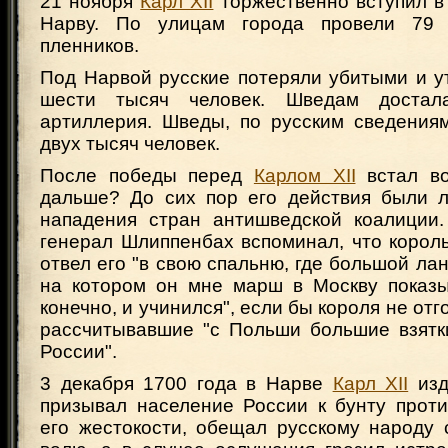
21 ноября
Карл XII
торжественно вступил в
Нарву. По улицам города провели 79 
пленников.
Под Нарвой русские потеряли убитыми и 
шести тысяч человек. Шведам достал
артиллерия. Шведы, по русским сведениям
двух тысяч человек.
После победы перед
Карлом XII
встал во
дальше? До сих пор его действия были 
нападения стран антишведской коалиции
генерал Шлиппенбах вспоминал, что король
отвел его "в свою спальню, где большой лан
на котором он мне марш в Москву показы
конечно, и учинился", если бы короля не от
рассчитывавшие "с Польши большие взятки
России".
3 декабря 1700 года в Нарве
Карл XII
изд
призывал население России к бунту проти
его жестокости, обещал русскому народу 