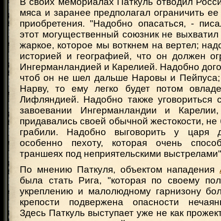
В своих мемориалах Паткуль отводил Росс
мяса и заранее предполагал ограничить е
приобретения. "Надобно опасаться, - писа
этот могущественный союзник не выхватил 
жаркое, которое мы воткнем на вертел; над
историей и географией, что он должен ог
Ингерманландией и Карелией. Надобно дого
чтоб он не шел дальше Наровы и Пейпуса;
Нарву, то ему легко будет потом овлад
Лифляндией. Надобно также уговориться с
завоевании Ингерманландии и Карелии,
придавались своей обычной жестокости, не б
грабили. Надобно выговорить у царя д
особенно пехоту, которая очень спосо
траншеях под неприятельскими выстрелами"
По мнению Паткуля, объектом нападения
была стать Рига, "которая по своему по
укреплению и малолюдному гарнизону бол
крепости подвержена опасности нечаянн
Здесь Паткуль выступает уже не как прожект