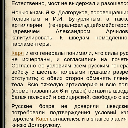
Естественно, мост не выдержал и разошелся
Ночью князь Я.Ф. Долгоруков, посовещавшис
Головиным и И.И. Бутурлиным, а такж
артиллерии (генерал-фельдцейхмейстеро
царевичем Александром Арчило
капитулировать. К шведам немедленн
парламентеры.
Карл
и его генералы понимали, что силы рус
не исчерпаны, и согласились на почетн
Согласно ее условиям всем русским генер
войску с шестью полевыми пушками разр
отступить; с обеих сторон обменять плен
тела. Всю тяжелую артиллерию и всю по
(кроме названных 6-и пушек) оставить шведа
багаж полковой и офицерский, свободно с во
Русские бояре не доверяли шведск
потребовали подтверждения условий ка
королем.
Карл
согласился, и в знак согласия
князю Долгорукову.