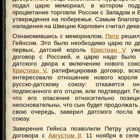
подал царю мемориал, в котором под
процветание торговли России с Западом и 
утверждения на побережье. Самым благоп
нападения на Швецию Карлович считал декаб
Ознакомившись с мемориалом,
Петр
решил 
Гейнсом. Это было необходимо царю по дв
первых, датский король
Кристиан V
уже
договор с Россией, и царю надо было 
датского двора к включению нового союз
Кристиан V
, ратифицировав договор, вск
интересовало отношение нового короля
русско-датскому союзу: откажется о
подписанного его отцом, или подтвердит. Ге
что его опасения относительно позиц
неосновательны, что сын будет продолжать
свою очередь, заверил датского посла 
союзу.
Заверения Гейнса позволили Петру уско
договора с
Августом II
. 11 ноября в сел