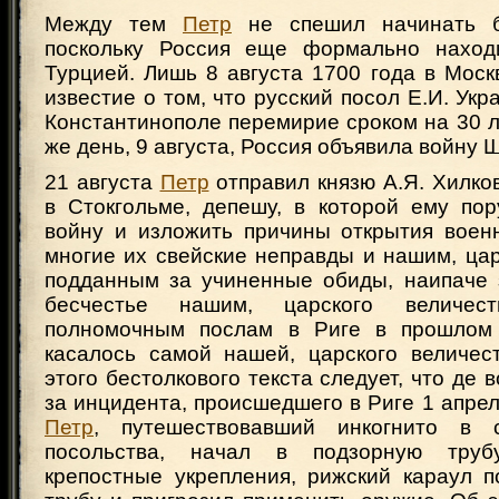
Между тем
Петр
не спешил начинать б
поскольку Россия еще формально наход
Турцией. Лишь 8 августа 1700 года в Мос
известие о том, что русский посол Е.И. Укр
Константинополе перемирие сроком на 30 
же день, 9 августа, Россия объявила войну 
21 августа
Петр
отправил князю А.Я. Хилков
в Стокгольме, депешу, в которой ему пор
войну и изложить причины открытия военн
многие их свейские неправды и нашим, цар
подданным за учиненные обиды, наипаче 
бесчестье нашим, царского величес
полномочным послам в Риге в прошлом 1
касалось самой нашей, царского величест
этого бестолкового текста следует, что де 
за инцидента, происшедшего в Риге 1 апреля
Петр
, путешествовавший инкогнито в с
посольства, начал в подзорную труб
крепостные укрепления, рижский караул п