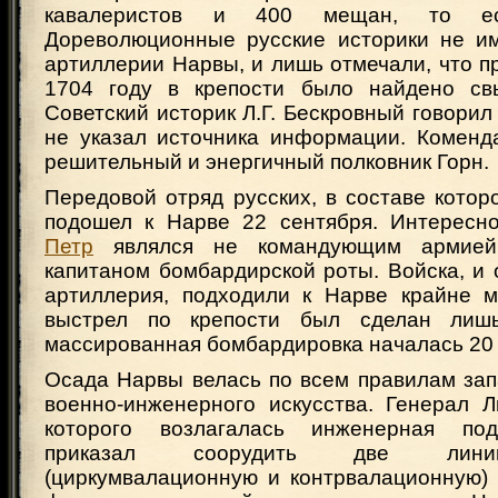
кавалеристов и 400 мещан, то ест
Дореволюционные русские историки не и
артиллерии Нарвы, и лишь отмечали, что п
1704 году в крепости было найдено св
Советский историк Л.Г. Бескровный говорил 
не указал источника информации. Комен
решительный и энергичный полковник Горн.
Передовой отряд русских, в составе котор
подошел к Нарве 22 сентября. Интересн
Петр
являлся не командующим армией
капитаном бомбардирской роты. Войска, и
артиллерия, подходили к Нарве крайне 
выстрел по крепости был сделан лиш
массированная бомбардировка началась 20 
Осада Нарвы велась по всем правилам зап
военно-инженерного искусства. Генерал Л
которого возлагалась инженерная под
приказал соорудить две лини
(циркумвалационную и контрвалационную) 