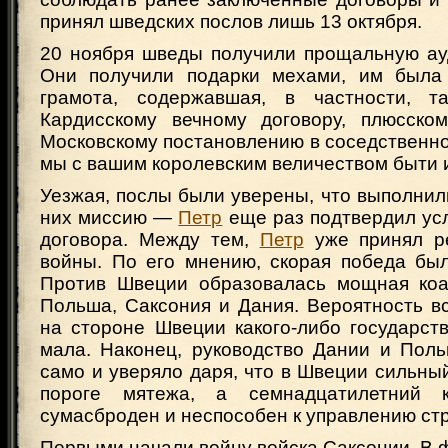
принял шведских послов лишь 13 октября.
20 ноября шведы получили прощальную а
Они получили подарки мехами, им была 
грамота, содержавшая, в частности, т
Кардисскому вечному договору, плюсско
Московскому постановлению в соседственн
мы с вашим королевским величеством быти 
Уезжая, послы были уверены, что выполни
них миссию —
Петр
еще раз подтвердил ус
договора. Между тем,
Петр
уже принял р
войны. По его мнению, скорая победа был
Против Швеции образовалась мощная коа
Польша, Саксония и Дания. Вероятность в
на стороне Швеции какого-либо государст
мала. Наконец, руководство Дании и Пол
само и уверяло даря, что в Швеции сильный
пороге мятежа, а семнадцатилетний
сумасброден и неспособен к управлению ст
Первыми начали войну войска Саксонии. В 