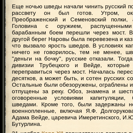
Еще ночью шведы начали чинить русский по
рассвету он был готов. Утром, ок
Преображенский и Семеновский полки, 
Головина с оружием, распущенным
барабанным боем перешли через мост. В
другой берег Наровы была перевезена и каз
что вызвало ярость шведов. В условиях ка
ничего не говорилось, тем не менее, ш
"деньги на бочку", русские отказали. Тог
дивизии Трубецкого и Вейде, которы
переправиться через мост. Началась перес
десятков, а может быть, и сотен русских с
Остальные были обезоружены, ограблены и
отпущены за реку. Обоз, знамена и шест
оговоренные условиями капитуляции,
шведами. Кроме того, были задержаны н
военнопленные, включая Я.Ф. Долгорукова
Адама Вейде, царевича Имеретинского, И.Ю.
Бутурлина.