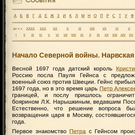
А
Б
В
Г
Д
Е
Ж
З
И
К
Л
М
Н
О
П
Р
С
Т
У
Ф
до н.э.
XXXX
XXX
XX
X
IX
VIII
VII
VI
V
I
II
III
IV
V
VI
VII
VIII
IX
X
XI
XII
XIII
XIV
XV
Начало Северной войны. Нарвская
Весной 1697 года датский король
Крист
Россию посла Пауля Гейнса с предлож
военный союз против Швеции. Гейнc прибыл
1697 года, но в это время царь
Петр Алексе
границей, и послу пришлось ограничи
боярином Л.К. Нарышкиным, ведавшим Посо
Естественно, что решение вопроса б
возвращения царя в Москву, состоявшегос
года.
Первое знакомство
Петра
с Гейнсом прои