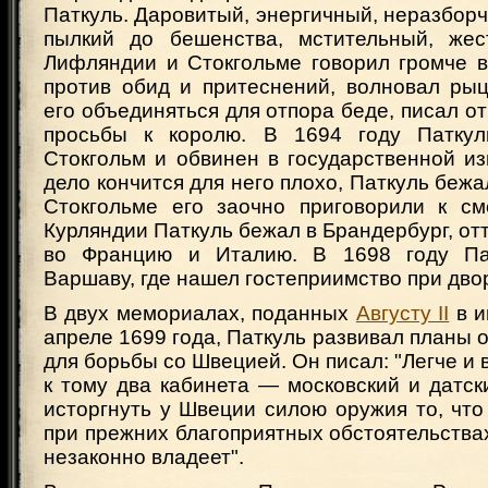
Паткуль. Даровитый, энергичный, неразборч
пылкий до бешенства, мстительный, жес
Лифляндии и Стокгольме говорил громче в
против обид и притеснений, волновал рыц
его объединяться для отпора беде, писал о
просьбы к королю. В 1694 году Патку
Стокгольм и обвинен в государственной из
дело кончится для него плохо, Паткуль бежа
Стокгольме его заочно приговорили к см
Курляндии Паткуль бежал в Брандербург, от
во Францию и Италию. В 1698 году Па
Варшаву, где нашел гостеприимство при дв
В двух мемориалах, поданных
Августу II
в и
апреле 1699 года, Паткуль развивал планы 
для борьбы со Швецией. Он писал: "Легче и 
к тому два кабинета — московский и датск
исторгнуть у Швеции силою оружия то, что
при прежних благоприятных обстоятельствах
незаконно владеет".