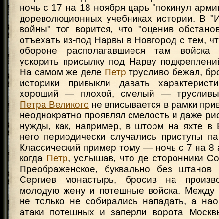
ночь с 17 на 18 ноября царь "покинул армию
дореволюционных учебниках истории. В "
войны" тог ворится, что "оценив обстано
отъехать из-под Нарвы в Новгород с тем, чт
обороне располагавшиеся там войска
ускорить присылку под Нарву подкреплени
На самом же деле
Петр
трусливо бежал, бр
историки привыкли давать характеристи
хороший — плохой, смелый — трусливый
Петра Великого
не вписывается в рамки при
неоднократно проявлял смелость и даже ри
нужды, как, например, в шторм на яхте в
него периодически случались приступы па
Классический пример тому — ночь с 7 на 8 а
когда
Петр
, услышав, что де сторонники С
Преображенское, буквально без штанов 
Сергиев монастырь, бросив на произв
молодую жену и потешные войска. Между 
не только не собирались нападать, а нао
атаки потешных и заперли ворота Москв