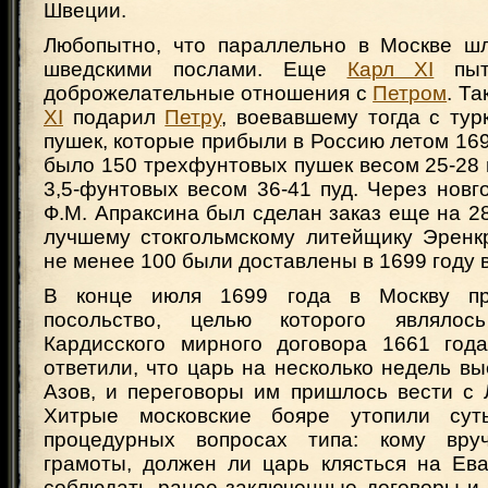
Швеции.
Любопытно, что параллельно в Москве ш
шведскими послами. Еще
Карл XI
пыта
доброжелательные отношения с
Петром
. Та
XI
подарил
Петру
, воевавшему тогда с тур
пушек, которые прибыли в Россию летом 169
было 150 трехфунтовых пушек весом 25-28 
3,5-фунтовых весом 36-41 пуд. Через новг
Ф.М. Апраксина был сделан заказ еще на 2
лучшему стокгольмскому литейщику Эренкр
не менее 100 были доставлены в 1699 году 
В конце июля 1699 года в Москву пр
посольство, целью которого являлос
Кардисского мирного договора 1661 год
ответили, что царь на несколько недель в
Азов, и переговоры им пришлось вести с 
Хитрые московские бояре утопили сут
процедурных вопросах типа: кому вруч
грамоты, должен ли царь клясться на Ева
соблюдать ранее заключенные договоры и 