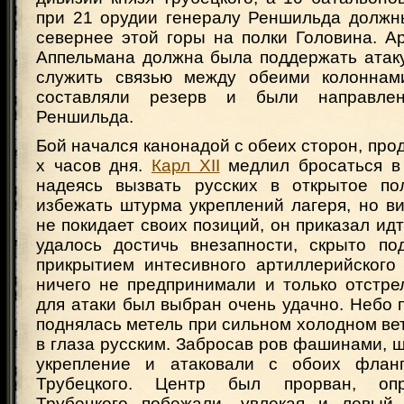
при 21 орудии генералу Реншильда должн
севернее этой горы на полки Головина. А
Аппельмана должна была поддержать атаку
служить связью между обеими колоннами
составляли резерв и были направле
Реншильда.
Бой начался канонадой с обеих сторон, про
х часов дня.
Карл XII
медлил бросаться в
надеясь вызвать русских в открытое п
избежать штурма укреплений лагеря, но ви
не покидает своих позиций, он приказал идт
удалось достичь внезапности, скрыто по
прикрытием интесивного артиллерийского 
ничего не предпринимали и только отстре
для атаки был выбран очень удачно. Небо 
поднялась метель при сильном холодном ве
в глаза русским. Забросав ров фашинами, 
укрепление и атаковали с обоих фланг
Трубецкого. Центр был прорван, опр
Трубецкого побежали, увлекая и левый 