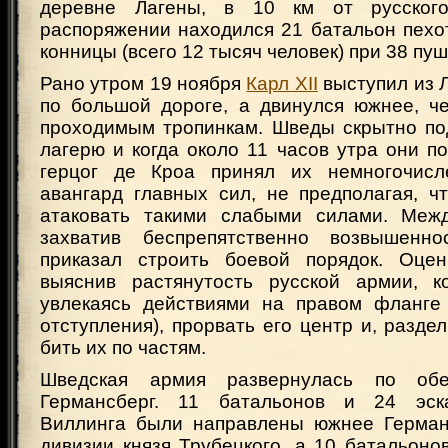
деревне Лагены, в 10 км от русског
распоряжении находился 21 батальон пехо
конницы (всего 12 тысяч человек) при 38 пуш
Рано утром 19 ноября
Карл XII
выступил из Л
по большой дороге, а двинулся южнее, че
проходимым тропинкам. Шведы скрытно по
лагерю и когда около 11 часов утра они по
герцог де Кроа принял их немногочис
авангард главных сил, не предполагая, ч
атаковать такими слабыми силами. Ме
захватив беспрепятственно возвышеннос
приказал строить боевой порядок. Оцен
выяснив растянутость русской армии, к
увлекаясь действиями на правом фланге 
отступления), прорвать его центр и, раздел
бить их по частям.
Шведская армия развернулась по об
Германсберг. 11 батальонов и 24 эск
Виллинга были направлены южнее Герман
дивизии князя Трубецкого, а 10 батальоно