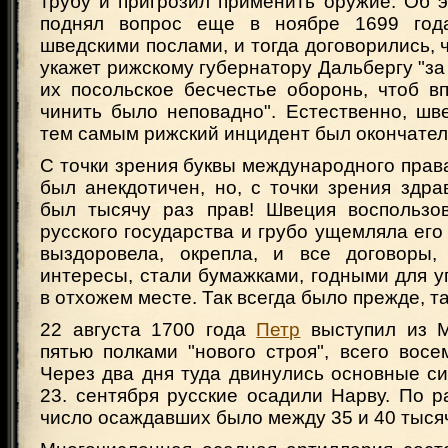
трубу и пригрозил применить оружие. Об 
поднял вопрос еще в ноябре 1699 год
шведскими послами, и тогда договорились, 
укажет рижскому губернатору Дальбергу "за 
их посольское бесчестье оборонь, чтоб в
чинить было неповадно". Естественно, шв
тем самым рижский инцидент был окончател
С точки зрения буквы международного прав
был анекдотичен, но, с точки зрения здр
был тысячу раз прав! Швеция воспользо
русского государства и грубо ущемляла его
выздоровела, окрепла, и все договоры
интересы, стали бумажками, годными для 
в отхожем месте. Так всегда было прежде, та
22 августа 1700 года
Петр
выступил из М
пятью полками "нового строя", всего восе
Через два дня туда двинулись основные си
23. сентября русские осадили Нарву. По 
число осаждавших было между 35 и 40 тыся