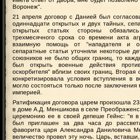
Воронеж".
21 апреля договор с Данией был согласов
одиннадцати открытых и двух тайных, сеп
открытых статьях стороны обязалис
трехмесячного срока со времени акта аг
взаимную помощь от "нападателя и ос
сепаратные статьи уточняли некоторые де
союзников не было общих границ, то кажд
был открыть военные действия проти
оскорбителя" вблизи своих границ. Вторая 
конкретизировала условия вступления в в
могло состояться только после заключения
империей.
Ратификация договора царем произошла 23
в доме А.Д. Меншикова в селе Преображенс
церемонию ее в своей депеше Гейнс: "я в
был приглашен за два часа до рассвет
фаворита царя Александра Даниловича Ме
величество провел эту ночь. Царь, вставши,