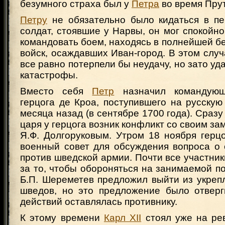
безумного страха был у
Петра
во время Прут
Петру
не обязательно было кидаться в п
солдат, стоявшие у Нарвы, он мог спокойно
командовать боем, находясь в полнейшей б
войск, осаждавших Иван-город. В этом случ
все равно потерпели бы неудачу, но зато уд
катастрофы.
Вместо себя
Петр
назначил командующ
герцога де Кроа, поступившего на русску
месяца назад (в сентябре 1700 года). Сразу
царя у герцога возник конфликт со своим за
Я.Ф. Долгоруковым. Утром 18 ноября герц
военный совет для обсуждения вопроса о 
против шведской армии. Почти все участник
за то, чтобы обороняться на занимаемой п
Б.П. Шереметев предложил выйти из укреп
шведов, но это предложение было отверг
действий оставлялась противнику.
К этому времени
Карл XII
стоял уже на рев