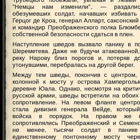
"Немцы нам изменили", — раздалис
обезумевших солдат, начавших избивать
Герцог де Кроа, генерал Алларт, саксонский
и командир Преображенского полка Блюмбе
собственной безопасности сдаться в плен.
Наступление шведов вызвало панику в п
Шереметева. Даже не будучи атакованной,
реку Нарову близ порогов и, потеряв д
утонувшими, перебралась на другой берег.
Между тем шведы, покончив с центром, 
колонной к мосту у острова Хамперголь
деревне Юала. Однако, несмотря на крити
русской армии, шведы встретили на обоих
сопротивление. На левом фланге центро
стала дивизия генерала Вейде, который
войска в порядок. На правом же ф
сопротивлялись Преображенский и Семено
не менее, тысячи солдат в панике
единственному понтонному мосту чер