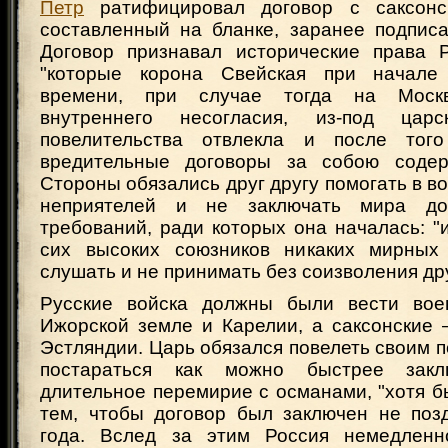
Петр
ратифицировал договор с саксонс
составленный на бланке, заранее подпи
Договор признавал исторические права 
"которые корона Свейская при начале 
времени, при случае тогда на Москв
внутреннего несогласия, из-под цар
повелительства отвлекла и после тог
вредительные договоры за собою содерж
Стороны обязались друг другу помогать в в
неприятелей и не заключать мира до
требований, ради которых она началась: "
сих высоких союзников никаких мирных
слушать и не принимать без соизволения дру
Русские войска должны были вести вое
Ижорской земле и Карелии, а саксонские
Эстляндии. Царь обязался повелеть своим 
постараться как можно быстрее зак
длительное перемирие с османами, "хотя бы
тем, чтобы договор был заключен не поз
года. Вслед за этим Россия немедленн