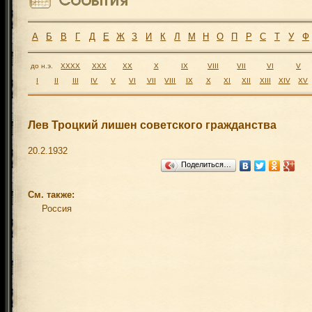
А
Б
В
Г
Д
Е
Ж
З
И
К
Л
М
Н
О
П
Р
С
Т
У
Ф
до н.э.
XXXX
XXX
XX
X
IX
VIII
VII
VI
V
I
II
III
IV
V
VI
VII
VIII
IX
X
XI
XII
XIII
XIV
XV
Лев Троцкий лишен советского гражданства
20.2.1932
Поделиться…
См. также:
Россия