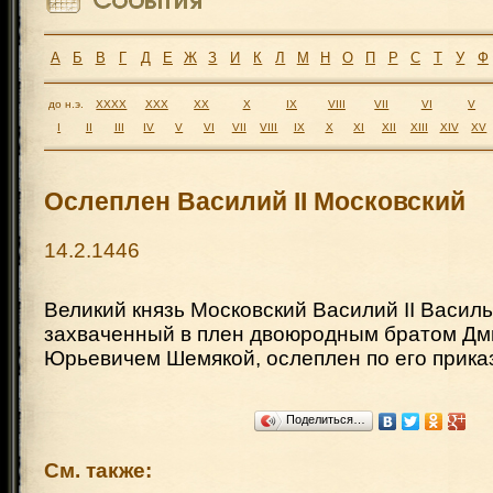
А
Б
В
Г
Д
Е
Ж
З
И
К
Л
М
Н
О
П
Р
С
Т
У
Ф
до н.э.
XXXX
XXX
XX
X
IX
VIII
VII
VI
V
I
II
III
IV
V
VI
VII
VIII
IX
X
XI
XII
XIII
XIV
XV
Ослеплен Василий II Московский
14.2.1446
Великий князь Московский Василий II Василь
захваченный в плен двоюродным братом Д
Юрьевичем Шемякой, ослеплен по его приказ
Поделиться…
См. также: