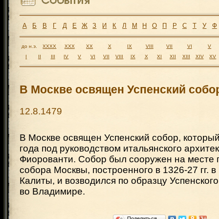
А
Б
В
Г
Д
Е
Ж
З
И
К
Л
М
Н
О
П
Р
С
Т
У
Ф
до н.э.
XXXX
XXX
XX
X
IX
VIII
VII
VI
V
I
II
III
IV
V
VI
VII
VIII
IX
X
XI
XII
XIII
XIV
XV
В Москве освящен Успенский собо
12.8.1479
В Москве освящен Успенский собор, которы
года под руководством итальянского архите
Фиорованти. Собор был сооружен на месте 
собора Москвы, построенного в 1326-27 гг. 
Калиты, и возводился по образцу Успенского 
во Владимире.
Поделиться…