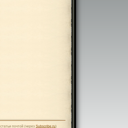
статьи почтой (через
Subscribe.ru
)