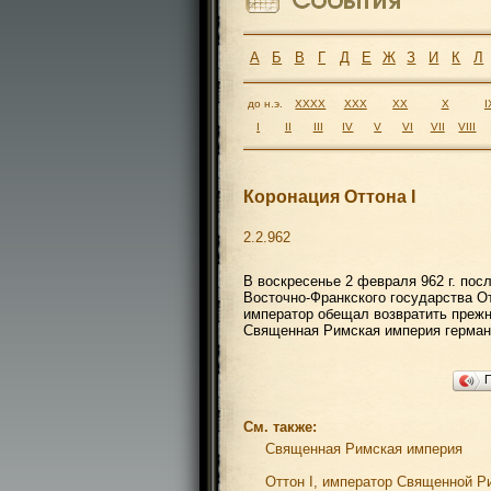
А
Б
В
Г
Д
Е
Ж
З
И
К
Л
до н.э.
XXXX
XXX
XX
X
I
I
II
III
IV
V
VI
VII
VIII
Коронация Оттона I
2.2.962
В воскресенье 2 февраля 962 г. пос
Восточно-Франкского государства От
император обещал возвратить прежн
Священная Римская империя герман
См. также:
Священная Римская империя
Оттон I, император Священной Р