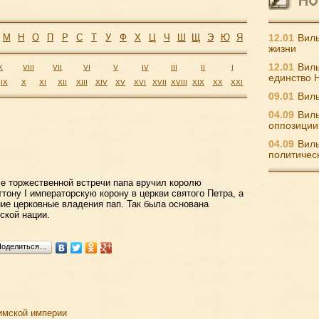
М
Н
О
П
Р
С
Т
У
Ф
Х
Ц
Ч
Ш
Щ
Э
Ю
Я
12.01
Виль
жизни
12.01
Виль
X
VIII
VII
VI
V
IV
III
II
I
единство 
IX
X
XI
XII
XIII
XIV
XV
XVI
XVII
XVIII
XIX
XX
XXI
09.01
Виль
04.09
Виль
оппозиции
04.09
Виль
политичес
ле торжественной встречи папа вручил королю
тону I императорскую корону в церкви святого Петра, а
ие церковные владения пап. Так была основана
ской нации.
Поделиться…
имской империи