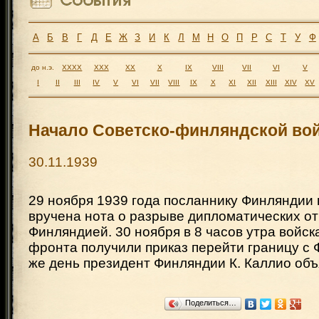
А
Б
В
Г
Д
Е
Ж
З
И
К
Л
М
Н
О
П
Р
С
Т
У
Ф
до н.э.
XXXX
XXX
XX
X
IX
VIII
VII
VI
V
I
II
III
IV
V
VI
VII
VIII
IX
X
XI
XII
XIII
XIV
XV
Начало Советско-финляндской во
30.11.1939
29 ноября 1939 года посланнику Финляндии
вручена нота о разрыве дипломатических 
Финляндией. 30 ноября в 8 часов утра войск
фронта получили приказ перейти границу с 
же день президент Финляндии К. Каллио об
Поделиться…