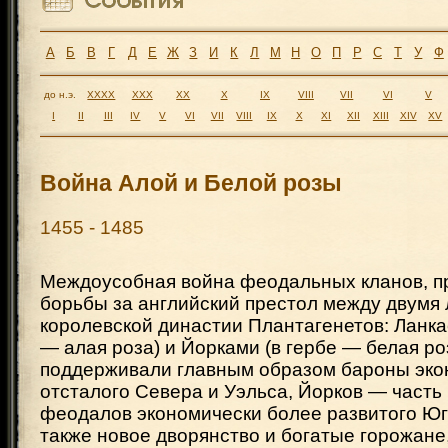
А
Б
В
Г
Д
Е
Ж
З
И
К
Л
М
Н
О
П
Р
С
Т
У
Ф
до н.э.
XXXX
XXX
XX
X
IX
VIII
VII
VI
V
I
II
III
IV
V
VI
VII
VIII
IX
X
XI
XII
XIII
XIV
XV
Война Алой и Белой розы
1455 - 1485
Междоусобная война феодальных кланов, 
борьбы за английский престол между двумя
королевской династии Плантагенетов: Ланка
— алая роза) и Йорками (в гербе — белая ро
поддерживали главным образом бароны эко
отсталого Севера и Уэльса, Йорков — часть
феодалов экономически более развитого Юг
также новое дворянство и богатые горожане