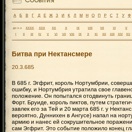
А
Б
В
Г
Д
Е
Ж
З
И
К
Л
М
Н
О
П
Р
С
Т
У
Ф
до н.э.
XXXX
XXX
XX
X
IX
VIII
VII
VI
V
I
II
III
IV
V
VI
VII
VIII
IX
X
XI
XII
XIII
XIV
XV
Битва при Нектансмере
20.3.685
В 685 г. Эгфрит, король Нортумбрии, совер
ошибку, и Нортумбрия утратила свое главе
положение. Он попытался отодвинуть грани
Форт. Бруиде, король пиктов, путем стратег
завлек его за Тей и 20 марта 685 г. у Нектан
вероятно, Дуннихен в Ангусе) напал на нор
армию и нанес ей сокрушительное поражение
сам Эгфрит. Это событие положило конец 