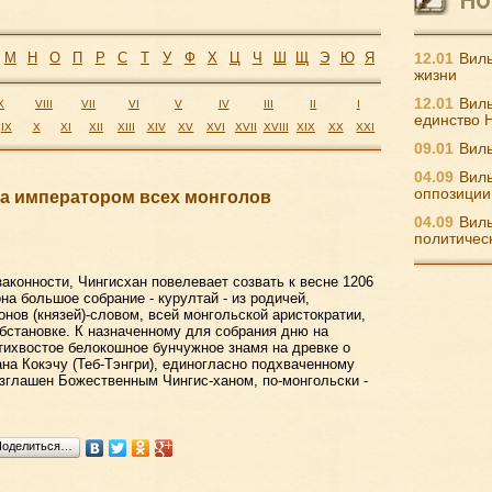
М
Н
О
П
Р
С
Т
У
Ф
Х
Ц
Ч
Ш
Щ
Э
Ю
Я
12.01
Виль
жизни
12.01
Виль
X
VIII
VII
VI
V
IV
III
II
I
единство 
IX
X
XI
XII
XIII
XIV
XV
XVI
XVII
XVIII
XIX
XX
XXI
09.01
Виль
04.09
Виль
оппозиции
а императором всех монголов
04.09
Виль
политичес
аконности, Чингисхан повелевает созвать к весне 1206
она большое собрание - курултай - из родичей,
онов (князей)-словом, всей монгольской аристократии,
бстановке. К назначенному для собрания дню на
ихвостое белокошное бунчужное знамя на древке о
на Кокэчу (Теб-Тэнгри), единогласно подхваченному
зглашен Божественным Чингис-ханом, по-монгольски -
Поделиться…