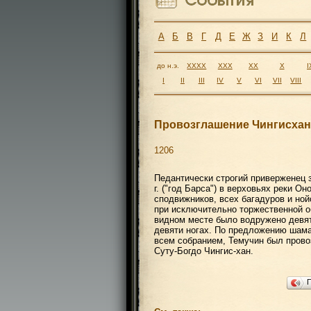
А
Б
В
Г
Д
Е
Ж
З
И
К
Л
до н.э.
XXXX
XXX
XX
X
I
I
II
III
IV
V
VI
VII
VIII
Провозглашение Чингисхан
1206
Педантически строгий приверженец з
г. ("год Барса") в верховьях реки Он
сподвижников, всех багадуров и ной
при исключительно торжественной о
видном месте было водружено девят
девяти ногах. По предложению шама
всем собранием, Темучин был прово
Суту-Богдо Чингис-хан.