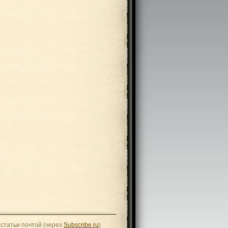
статьи почтой (через
Subscribe.ru
)