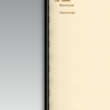
См. также:
Монголия
Чингисхан