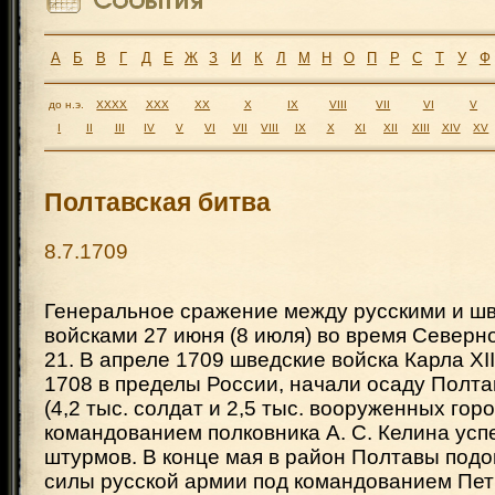
А
Б
В
Г
Д
Е
Ж
З
И
К
Л
М
Н
О
П
Р
С
Т
У
Ф
до н.э.
XXXX
XXX
XX
X
IX
VIII
VII
VI
V
I
II
III
IV
V
VI
VII
VIII
IX
X
XI
XII
XIII
XIV
XV
Полтавская битва
8.7.1709
Генеральное сражение между русскими и ш
войсками 27 июня (8 июля) во время Север
21. В апреле 1709 шведские войска Карла XII
1708 в пределы России, начали осаду Полта
(4,2 тыс. солдат и 2,5 тыс. вооруженных гор
командованием полковника А. С. Келина усп
штурмов. В конце мая в район Полтавы под
силы русской армии под командованием Петр