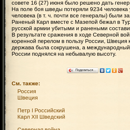
совете 16 (27) июня было решено дать гене
На поле боя шведы потеряли 9234 человека 
человека (в т. ч. почти все генералы) были з
Раненый Карл вместе с Мазепой бежал в Ту
русской армии убитыми и ранеными состави
В результате сражения в ходе Северной во
коренной перелом в пользу России, Швеция 
держава была сокрушена, а международный
России поднялся на небывалую высоту.
Поделиться…
См. также:
Россия
Швеция
Петр I Российский
Карл XII Шведский
Северная война