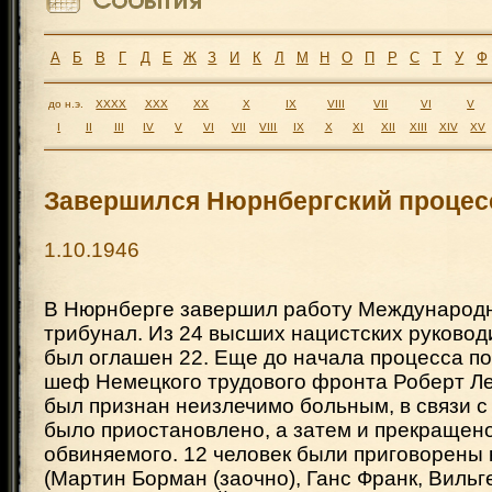
А
Б
В
Г
Д
Е
Ж
З
И
К
Л
М
Н
О
П
Р
С
Т
У
Ф
до н.э.
XXXX
XXX
XX
X
IX
VIII
VII
VI
V
I
II
III
IV
V
VI
VII
VIII
IX
X
XI
XII
XIII
XIV
XV
Завершился Нюрнбергский процес
1.10.1946
В Нюрнберге завершил работу Международ
трибунал. Из 24 высших нацистских руковод
был оглашен 22. Еще до начала процесса по
шеф Немецкого трудового фронта Роберт Лей
был признан неизлечимо больным, в связи с
было приостановлено, а затем и прекращен
обвиняемого. 12 человек были приговорены
(Мартин Борман (заочно), Ганс Франк, Вильг