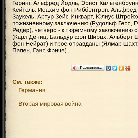
Геринг, Альфред Йодль, Эрнст Кальтенбрун
Кейтель, Иоахим фон Риббентроп, Альфред 
Заукель, Артур Зейс-Инкварт, Юлиус Штрейхер
пожизненному заключению (Рудольф Гесс, Г
Редер), четверо - к тюремному заключению о
(Карл Дёниц, Бальдур фон Ширах, Альберт 
фон Нейрат) и трое оправданы (Ялмар Шахт
Папен, Ганс Фриче).
Поделиться…
См. также:
Германия
Вторая мировая война