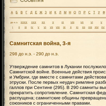
А
Б
В
Г
Д
Е
Ж
З
И
К
Л
М
Н
О
П
Р
С
Т
У
Ф
до н.э.
XXXX
XXX
XX
X
IX
VIII
VII
VI
V
I
II
III
IV
V
VI
VII
VIII
IX
X
XI
XII
XIII
XIV
XV
Самнитская война, 3-я
298 до н.э. - 290 до н.э.
Утверждение самнитов в Лукании послужило 
Самнитской войне. Военные действия прои
и Умбрии, где вместе с самнитами действов
этруски. После первых неудач римляне разб
галлов при Сентине (295). В 290 самниты 
прекратить сопротивление. Самнитская фе
распущена; самнитские общины превращены
союзников с ограниченными правами.