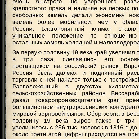
очень быстрого, но уверенного разви
крепостного права и наличие на первых п
свободных земель делали экономику нов
земель более мобильной, чем у облас
России. Благоприятный климат стави
уникальное положение по отношению
остальных земель холодной и малоплодоро
За первую половину 19 века край увеличил 
в три раза, сделавшись его основ
поставщиком на российский рынок. Впро
Россия была далеко, и подлинный расц
торговли с ней начался только с постройко
Расположенный в двухстах километр
сельскохозяйственных районов Бессара
давал товаропроизводителям края пре
большинством внутрироссийских конкурент
мировой зерновой рынок. Сбор зерна в Бес
половину 19 века вырос также в три 
увеличилось с 256 тыс. человек в 1816 г. до 
около трети этой цифры приходится на при