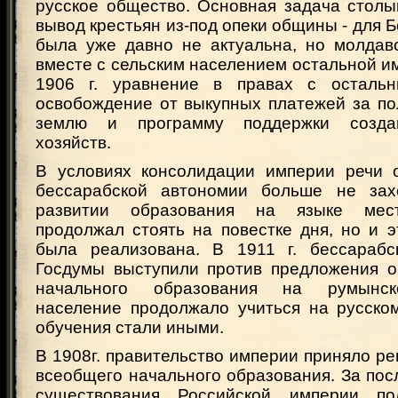
русское общество. Основная задача столы
вывод крестьян из-под опеки общины - для Б
была уже давно не актуальна, но молдавс
вместе с сельским населением остальной и
1906 г. уравнение в правах с остальн
освобождение от выкупных платежей за по
землю и программу поддержки созда
хозяйств.
В условиях консолидации империи речи 
бессарабской автономии больше не зах
развитии образования на языке мест
продолжал стоять на повестке дня, но и 
была реализована. В 1911 г. бессарабс
Госдумы выступили против предложения о
начального образования на румынск
население продолжало учиться на русско
обучения стали иными.
В 1908г. правительство империи приняло р
всеобщего начального образования. За пос
существования Российской империи п