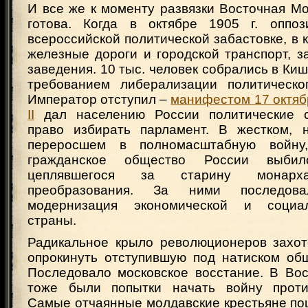
И все же к моменту развязки Восточная М
готова. Когда в октябре 1905 г. оппоз
всероссийской политической забастовке, в 
железные дороги и городской транспорт, 
заведения. 10 тыс. человек собрались в Киш
требованием либерализации политическо
Император отступил –
манифестом 17 октябр
II
дал населению России политические с
право избирать парламент. В жестком, 
переросшем в полномасштабную войну,
гражданское общество России выби
цеплявшегося за старину монарх
преобразования. За ними последова
модернизация экономической и социа
страны.
Радикальное крыло революционеров захот
опрокинуть отступившую под натиском об
Последовало московское восстание. В Во
тоже были попытки начать войну против
Самые отчаянные молдавские крестьяне по