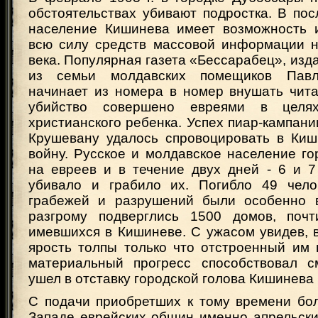
обстоятельствах убивают подростка. В по
население Кишинева имеет возможность 
всю силу средств массовой информации 
века. Популярная газета «Бессарабец», из
из семьи молдавских помещиков Павл
начинает из номера в номер внушать чита
убийство совершено евреями в целя
христианского ребенка. Успех пиар-кампан
Крушевану удалось спровоцировать в Ки
войну. Русское и молдавское население г
на евреев и в течение двух дней - 6 и 7
убивало и грабило их. Погибло 49 чело
грабежей и разрушений были особенно 
разгрому подверглись 1500 домов, почт
имевшихся в Кишиневе. С ужасом увидев, 
ярость толпы только что отстроенный им 
материальный прогресс способствовал с
ушел в отставку городской голова Кишинева
С подачи приобретших к тому времени бо
Западе еврейских общин именно апрельски