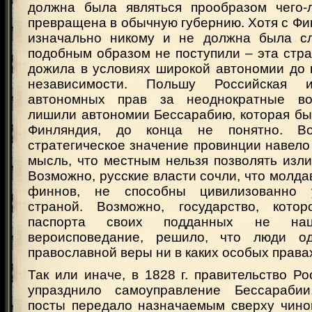
должна была являться прообразом чего-
превращена в обычную губернию. Хотя с Фи
изначально никому и не должна была сл
подобным образом не поступили – эта стра
дожила в условиях широкой автономии до 
независимости. Польшу Российская 
автономных прав за неоднократные во
лишили автономии Бессарабию, которая бы
Финляндия, до конца не понятно. Во
стратегическое значение провинции навело
мысль, что местным нельзя позволять изл
Возможно, русские власти сочли, что молдав
финнов, не способны цивилизованно 
страной. Возможно, государство, кото
паспорта своих подданных не наци
вероисповедание, решило, что люди о
православной веры ни в каких особых права
Так или иначе, в 1828 г. правительство Р
упразднило самоуправление Бессараби
посты передало назначаемым сверху чино