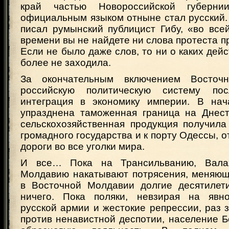
край частью Новороссийской губерни
официальным языком отныне стал русский.
писал румынский публицист Гибу, «во все
времени вы не найдете ни слова протеста пр
Если не было даже слов, то ни о каких дейс
более не заходила.
За окончательным включением Восточ
российскую политическую систему по
интеграция в экономику империи. В нач
упразднена таможенная граница на Днест
сельскохозяйственная продукция получила
громадного государства и к порту Одессы, о
дороги во все уголки мира.
И все… Пока на Трансильванию, Вала
Молдавию накатывают потрясения, меняющ
в Восточной Молдавии долгие десятилет
ничего. Пока поляки, невзирая на явно
русской армии и жестокие репрессии, раз 
против ненавистной деспотии, население 