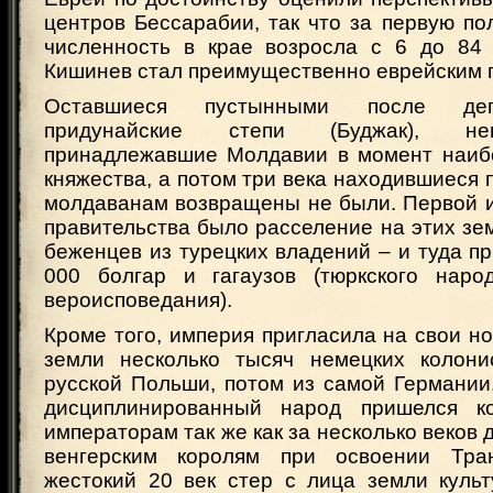
центров Бессарабии, так что за первую по
численность в крае возросла с 6 до 84 
Кишинев стал преимущественно еврейским 
Оставшиеся пустынными после деп
придунайские степи (Буджак), не
принадлежавшие Молдавии в момент наиб
княжества, а потом три века находившиеся п
молдаванам возвращены не были. Первой и
правительства было расселение на этих зе
беженцев из турецких владений – и туда п
000 болгар и гагаузов (тюркского наро
вероисповедания).
Кроме того, империя пригласила на свои 
земли несколько тысяч немецких колони
русской Польши, потом из самой Германии
дисциплинированный народ пришелся к
императорам так же как за несколько веков 
венгерским королям при освоении Тран
жестокий 20 век стер с лица земли культ