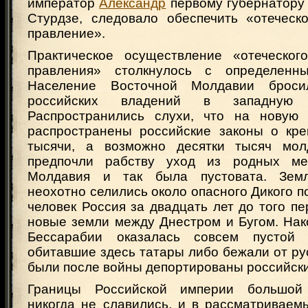
император
Александр
первому губернатору 
Стурдзе, следовало обеспечить «отеческ
правление».
Практическое осуществление «отеческог
правления» столкнулось с определенны
Население Восточной Молдавии броси
российских владений в западную 
Распространились слухи, что на новую 
распространены российские законы о кре
тысячи, а возможно десятки тысяч молд
предпочли рабству уход из родных ме
Молдавия и так была пустовата. Зем
неохотно селились около опасного Дикого по
человек Россия за двадцать лет до того п
новые земли между Днестром и Бугом. Нак
Бессарабии оказалась совсем пустой 
обитавшие здесь татары либо бежали от ру
были после войны депортированы российск
Границы Российской империи большой
никогда не славились, и в рассматриваем