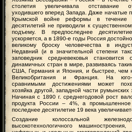
столетия увеличивала отставание о
уходившего вперед Запада. Даже начатые 
Крымской войне реформы в течение
десятилетий не приводили к существенном
подъему. В предпоследнее десятилет
ускоряется, а в 1890-е годы Россия достойн
великому броску человечества в индуст
Недавний (и в значительной степени так
заповедник средневековья становится
динамичных стран в мире, развиваясь таки
США, Германия и Япония, и быстрее, чем 
Великобритания и Франция. На юго-
сравнимыми достижениями может похв
хозяйка другой, западной части румынских 
Начиная с 1890 г. среднегодовой рост вал
продукта России – 4%, а промышленное 
последнее десятилетие 19 века увеличиваетс
Создание колоссальной железнод
высокотехнологичного машиностроения,