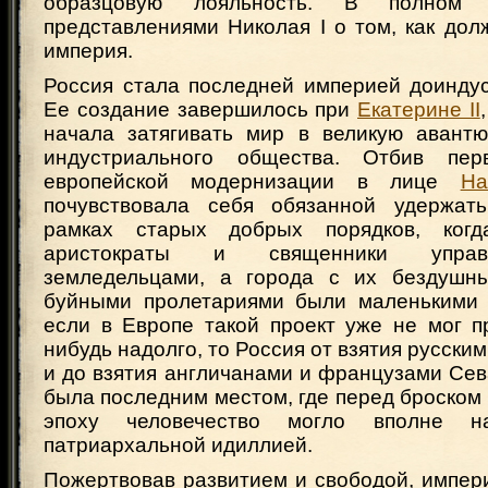
образцовую лояльность. В полном 
представлениями Николая I о том, как дол
империя.
Россия стала последней империей доиндус
Ее создание завершилось при
Екатерине II
начала затягивать мир в великую авантю
индустриального общества. Отбив пе
европейской модернизации в лице
На
почувствовала себя обязанной удержать
рамках старых добрых порядков, ког
аристократы и священники упра
земледельцами, а города с их бездушн
буйными пролетариями были маленькими 
если в Европе такой проект уже не мог п
нибудь надолго, то Россия от взятия русским
и до взятия англичанами и французами Сева
была последним местом, где перед броском
эпоху человечество могло вполне на
патриархальной идиллией.
Пожертвовав развитием и свободой, импер