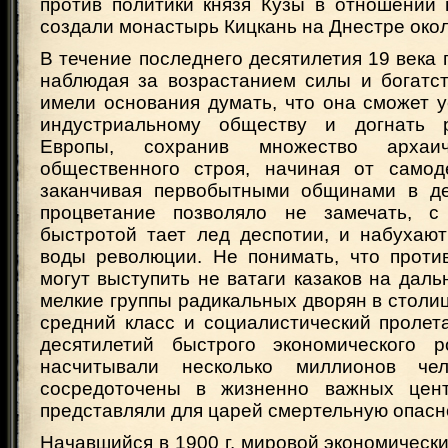
против политики князя Кузы в отношении 
создали монастырь Кицкань на Днестре око
В течение последнего десятилетия 19 века 
наблюдая за возрастанием силы и богатст
имели основания думать, что она сможет 
индустриальному обществу и догнать 
Европы, сохранив множество архаи
общественного строя, начиная от самод
заканчивая первобытными общинами в де
процветание позволяло не замечать, с
быстротой тает лед деспотии, и набухаю
воды революции. Не понимать, что проти
могут выступить не ватаги казаков на даль
мелкие группы радикальных дворян в столи
средний класс и социалистический пролет
десятилетий быстрого экономического р
насчитывали несколько миллионов че
сосредоточены в жизненно важных центр
представляли для царей смертельную опасн
Начавшийся в 1900 г. мировой экономически