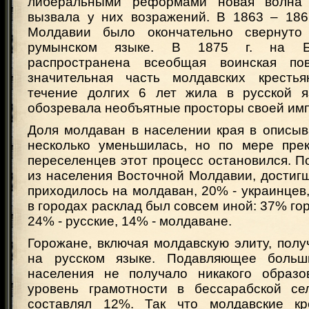
либеральными реформами новая волна
вызвала у них возражений. В 1863 – 1867
Молдавии было окончательно свернуто
румынском языке. В 1875 г. на Б
распространена всеобщая воинская пов
значительная часть молдавских кресть
течение долгих 6 лет жила в русской я
обозревала необъятные просторы своей им
Доля молдаван в населении края в описы
несколько уменьшилась, но по мере пре
переселенцев этот процесс остановился. По
из населения Восточной Молдавии, достигш
приходилось на молдаван, 20% - украинцев,
в городах расклад был совсем иной: 37% го
24% - русские, 14% - молдаване.
Горожане, включая молдавскую элиту, пол
на русском языке. Подавляющее больши
населения не получало никакого образо
уровень грамотности в бессарабской се
составлял 12%. Так что молдавские кре