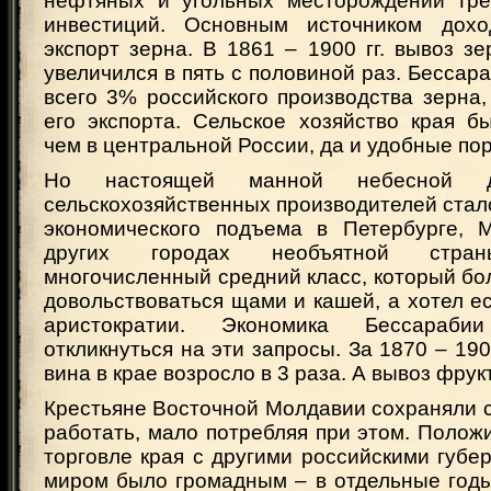
нефтяных и угольных месторождений тре
инвестиций. Основным источником дох
экспорт зерна. В 1861 – 1900 гг. вывоз з
увеличился в пять с половиной раз. Бессар
всего 3% российского производства зерна
его экспорта. Сельское хозяйство края б
чем в центральной России, да и удобные по
Но настоящей манной небесной д
сельскохозяйственных производителей стало
экономического подъема в Петербурге, 
других городах необъятной стран
многочисленный средний класс, который бо
довольствоваться щами и кашей, а хотел ес
аристократии. Экономика Бессараб
откликнуться на эти запросы. За 1870 – 190
вина в крае возросло в 3 раза. А вывоз фрукт
Крестьяне Восточной Молдавии сохраняли 
работать, мало потребляя при этом. Полож
торговле края с другими российскими губ
миром было громадным – в отдельные год