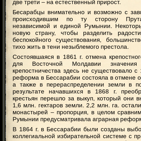
две трети – на естественный прирост.
Бесарабцы внимательно и возможно с зав
происходившим по ту сторону Прут
независимой и единой Румынии. Некотор
новую страну, чтобы разделить радост
беспокойного существования, большинст
тихо жить в тени незыблемого престола.
Состоявшаяся в 1861 г. отмена крепостно
для Восточной Молдавии значен
крепостничества здесь не существовало с 
реформа в Бессарабии состояла в отмене 
а также в перераспределении земли в по
результате начавшихся в 1868 г. преоб
крестьян перешло за выкуп, который они вн
1,6 млн. гектаров земли. 2,2 млн. га. оста
монастырей – пропорция, в целом сравним
Румынии предусматривала аграрная рефо
В 1864 г. в Бессарабии были созданы выб
коллегиальной избирательной системе с п