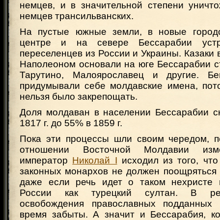
немцев, и в значительной степени уничт
немцев трансильванских.
На пустые южные земли, в новые городс
центре и на севере Бессарабии устр
переселенцев из России и Украины. Казаки в
Наполеоном основали на юге Бессарабии с
Тарутино, Малоярославец и другие. Бе
придумывали себе молдавские имена, пот
нельзя было закрепощать.
Доля молдаван в населении Бессарабии с
1817 г. до 55% в 1859 г.
Пока эти процессы шли своим чередом, п
отношении Восточной Молдавии изм
император
Николай I
исходил из того, что
законных монархов не должен поощряться 
даже если речь идет о таком нехристе 
России как турецкий султан. В ре
освобождения православных подданных
время забыты. А значит и Бессарабия, к