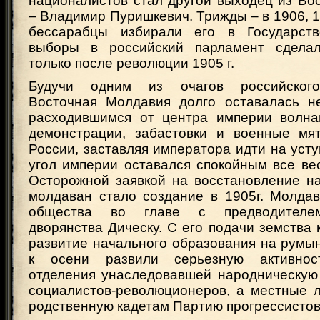
националистов стал другой выходец из Во
– Владимир Пуришкевич. Трижды – в 1906, 19
бессарабцы избирали его в Государст
выборы в российский парламент сдела
только после революции 1905 г.
Будучи одним из очагов российского
Восточная Молдавия долго оставалась н
расходившимся от центра империи волна
демонстрации, забастовки и военные мя
России, заставляя императора идти на усту
угол империи оставался спокойным все вес
Осторожной заявкой на восстановление н
молдаван стало создание в 1905г. Молдав
общества во главе с предводителем
дворянства Дическу. С его подачи земства 
развитие начального образования на румы
к осени развили серьезную активнос
отделения унаследовавшей народническую
социалистов-революционеров, а местные 
родственную кадетам Партию прогрессистов