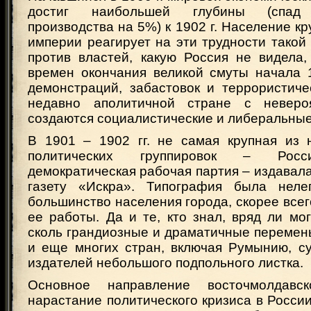
достиг наибольшей глубины (спад 
производства на 5%) к 1902 г. Население к
империи реагирует на эти трудности такой
против властей, какую Россия не видела,
времен окончания великой смуты начала 
демонстраций, забастовок и террористиче
недавно аполитичной стране с неверо
создаются социалистические и либеральные
В 1901 – 1902 гг. не самая крупная из 
политических группировок – Росси
демократическая рабочая партия – издавал
газету «Искра». Типография была нелег
большинство населения города, скорее всего
ее работы. Да и те, кто знал, вряд ли мо
сколь грандиозные и драматичные перемен
и еще многих стран, включая Румынию, су
издателей небольшого подпольного листка.
Основное направление восточмолдавс
нарастание политического кризиса в Росс