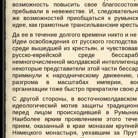
возможность повысить свое благосостоя
пребывали в невежестве. И, следовательн
же возможностей приобщаться к румынск
идее, как грамотные трансильванские кресть
Да ее в течение долгого времени никто и не
Идеи освобождения от русского господства
среди вышедшей из крестьян, и чувствова
русско-еврейской среде бессара
немногочисленной молдавской интеллигенци
некоторые представители этой части бесса
примкнули к народническому движению, 
разгрома в масштабах империи, вост
организации тоже быстро прекратили свою д
С другой стороны, в восточномолдавско
идеологический мотив защиты традицион
перед лицом происходившей в Румынии
Наиболее ярким проявлением этого тече
прием, оказанный в крае монахам крупне
Нямецкого монастыря, уехавшим за Прут