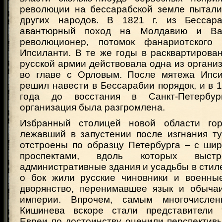
революции на бессарабской земле пытали
других народов. В 1821 г. из Бессар
авантюрный поход на Молдавию и Вал
революционер, потомок фанариотского 
Ипсиланти. В те же годы в расквартирова
русской армии действовала одна из органи
во главе с Орловым. После мятежа Ипси
решил навести в Бессарабии порядок, и в 18
года до восстания в Санкт-Петербур
организация была разгромлена.
Избранный столицей новой области го
лежавший в запустении после изгнания т
отстроены по образцу Петербурга – с ши
проспектами, вдоль которых выстр
административные здания и усадьбы в стиле
о бок жили русские чиновники и военны
дворянство, перенимавшее язык и обыча
империи. Впрочем, самым многочисле
Кишинева вскоре стали представители т
Евреи по достоинству оценили перспектив