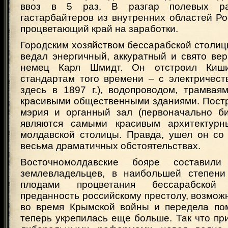
ввоз в 5 раз. В разгар полевых р
гастарбайтеров из внутренних областей Р
процветающий край на заработки.
Городским хозяйством бессарабской столицы 
ведал энергичный, аккуратный и свято ве
немец Карл Шмидт. Он отстроил Киш
стандартам того времени – с электричест
здесь в 1897 г.), водопроводом, трамвая
красивыми общественными зданиями. Постр
мэрия и органный зал (первоначально б
являются самыми красивым архитектурн
молдавской столицы. Правда, ушел он со 
весьма драматичных обстоятельствах.
Восточномолдавские бояре составили
землевладельцев, в наибольшей степени
плодами процветания бессарабской
преданность российскому престолу, возмо
во время Крымской войны и передела по
теперь укрепилась еще больше. Так что п