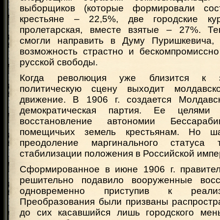
выборщиков (которые формировали сост
крестьяне – 22,5%, две городские ку
пролетарская, вместе взятые – 27%. Те
смогли направить в Думу Пуришкевича, 
возможность страстно и бескомпромиссно
русской свободы.
Когда революция уже близится к з
политическую сцену выходит молдавск
движение. В 1906 г. создается Молдавс
демократическая партия. Ее целями 
восстановление автономии Бессара
помещичьих земель крестьянам. Но ш
преодоление маргинального статуса
стабилизации положения в Российской импе
Сформированное в июне 1906 г. правите
решительно подавило вооруженные восс
одновременно приступив к реали
Преобразования были призваны распростра
до сих касавшийся лишь городского мен