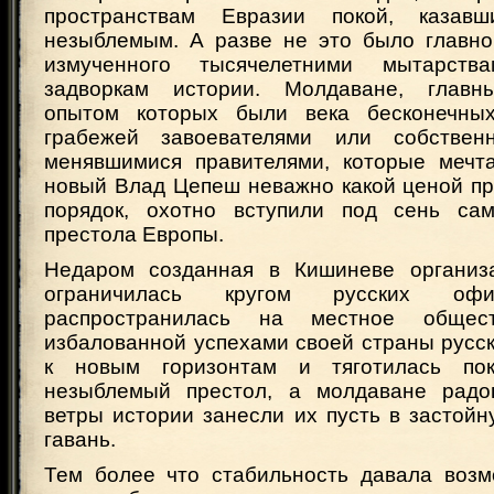
пространствам Евразии покой, казав
незыблемым. А разве не это было главно
измученного тысячелетними мытарст
задворкам истории. Молдаване, главн
опытом которых были века бесконечны
грабежей завоевателями или собстве
менявшимися правителями, которые мечт
новый Влад Цепеш неважно какой ценой пр
порядок, охотно вступили под сень сам
престола Европы.
Недаром созданная в Кишиневе организа
ограничилась кругом русских о
распространилась на местное общес
избалованной успехами своей страны русс
к новым горизонтам и тяготилась по
незыблемый престол, а молдаване радов
ветры истории занесли их пусть в застойн
гавань.
Тем более что стабильность давала возм