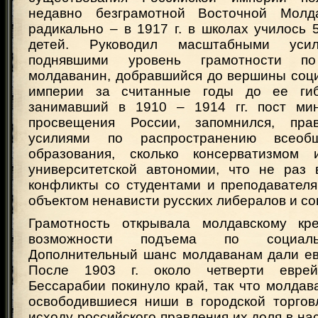
недавно безграмотной Восточной Молд
радикально – в 1917 г. в школах училось
детей. Руководил масштабными усил
поднявшими уровень грамотности п
молдаванин, добравшийся до вершины соц
империи за считанные годы до ее гиб
занимавший в 1910 – 1914 гг. пост мин
просвещения России, запомнился, пра
усилиями по распространению всеобщ
образования, сколько консерватизмом 
университетской автономии, что не раз
конфликты со студентами и преподавателя
объектом ненависти русских либералов и со
Грамотность открывала молдавскому кре
возможности подъема по социаль
Дополнительный шанс молдаванам дали ев
После 1903 г. около четверти еврей
Бессарабии покинуло край, так что молдав
освободившиеся ниши в городской торгов
исходу российского правления их доля в н