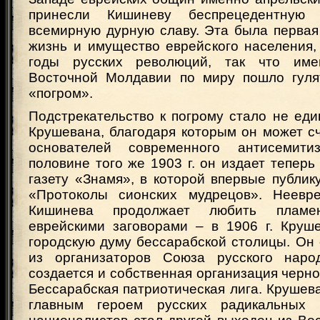
принесли Кишиневу беспрецедентную
всемирную дурную славу. Эта была первая
жизнь и имущество еврейского населения,
годы русских революций, так что им
Восточной Молдавии по миру пошло гуля
«погром».
Подстрекательство к погрому стало не ед
Крушевана, благодаря которым он может с
основателей современного антисемит
половине того же 1903 г. он издает теперь
газету «Знамя», в которой впервые публи
«Протоколы сионских мудрецов». Неевре
Кишинева продолжает любить пламе
еврейскими заговорами – в 1906 г. Круш
городскую думу бессарабской столицы. Он
из организаторов Союза русского наро
создается и собственная организация черно
Бессарабская патриотическая лига. Крушеван
главным героем русских радикальных 