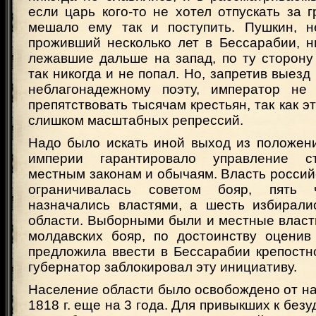
если царь кого-то не хотел отпускать за г
мешало ему так и поступить. Пушкин, н
проживший несколько лет в Бессарабии, н
лежавшие дальше на запад, по ту сторону
так никогда и не попал. Но, запретив выезд
неблагонадежному поэту, император не
препятствовать тысячам крестьян, так как э
слишком масштабных репрессий.
Надо было искать иной выход из положени
империи гарантировало управление с
местным законам и обычаям. Власть россий
ограничивалась советом бояр, пять 
назначались властями, а шесть избирали
области. Выборными были и местные власти.
молдавских бояр, по достоинству оценив 
предложила ввести в Бессарабии крепостн
губернатор заблокировал эту инициативу.
Население области было освобождено от нало
1818 г. еще на 3 года. Для привыкших к без