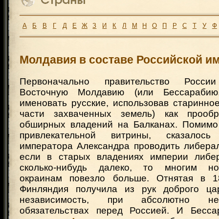
А
Б
В
Г
Д
Е
Ж
З
И
К
Л
М
Н
О
П
Р
С
Т
У
Ф
Молдавия в составе Российской и
Первоначально правительство России
Восточную Молдавию (или Бессарабию
именовать русские, использовав старинно
части захваченных земель) как прооб
обширных владений на Балканах. Помимо
привлекательной витрины, сказалос
императора Александра проводить либерал
если в старых владениях империи либе
сколько-нибудь далеко, то многим но
окраинам повезло больше. Отнятая в 1
Финляндия получила из рук доброго ца
независимость, при абсолютно нео
обязательствах перед Россией. И Бесса