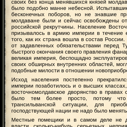
своих без конца менявшихся князей молда
было подобно манне небесной. Испытавшие
бесконечных поборов, но не знавшие пр
молдаване были и сейчас освобождены от
российской рекрутчины. Население Восто
призывалось в армию империи в течение 
того, как их страна вошла в состав России.
от задавленных обязательствами перед Т
быстрого окончания своего правления фанар
великая империя, беспощадно эксплуатиро
своих обширных внутренних областей, мог
подобные милости в отношении новоприобр
Исход населения постепенно прекратилс
империи позаботилось и о высших классах, 
восточномолдавское дворянство в правах 
было тем более просто, потому чт
трансильванской ситуации, для прио
господствующей нации не надо было менять
Местные помещики и в самом деле не д
власти сколько-нибудь серьезных неприя