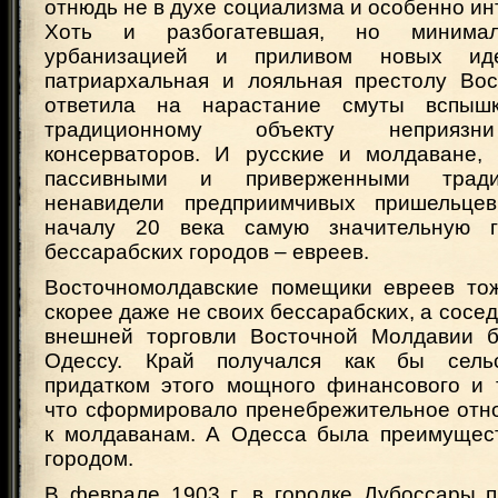
отнюдь не в духе социализма и особенно и
Хоть и разбогатевшая, но минимал
урбанизацией и приливом новых иде
патриархальная и лояльная престолу Во
ответила на нарастание смуты вспыш
традиционному объекту неприязн
консерваторов. И русские и молдаване,
пассивными и приверженными тради
ненавидели предприимчивых пришельцев
началу 20 века самую значительную г
бессарабских городов – евреев.
Восточномолдавские помещики евреев то
скорее даже не своих бессарабских, а сосед
внешней торговли Восточной Молдавии б
Одессу. Край получался как бы сельс
придатком этого мощного финансового и т
что сформировало пренебрежительное отн
к молдаванам. А Одесса была преимущес
городом.
В феврале 1903 г. в городке Дубоссары 