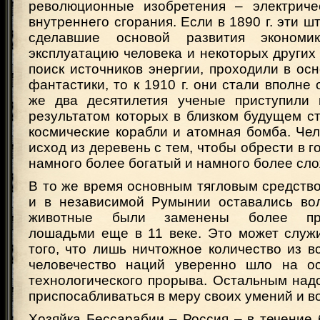
революционные изобретения – электриче
внутреннего сгорания. Если в 1890 г. эти ш
сделавшие основой развития экономи
эксплуатацию человека и некоторых других
поиск источников энергии, проходили в ос
фантастики, то к 1910 г. они стали вполне
же два десятилетия ученые приступили 
результатом которых в близком будущем с
космические корабли и атомная бомба. Че
исход из деревень с тем, чтобы обрести в г
намного более богатый и намного более сл
В то же время основным тягловым средств
и в независимой Румынии оставались во
животные были заменены более про
лошадьми еще в 11 веке. Это может служ
того, что лишь ничтожное количество из 
человечество наций уверенно шло на ос
технологического прорыва. Остальным над
приспосабливаться в меру своих умений и в
Хозяйка Бессарабии – Россия – в течение