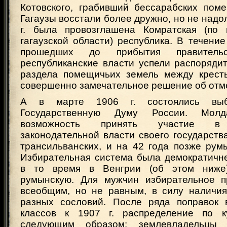
Котовского, грабивший бессарабских поме
Гагаузы восстали более дружно, но не надол
г. была провозглашена Комратская (по 
гагаузской области) республика. В течение
прошедших до прибытия правительс
республиканские власти успели распоряди
раздела помещичьих земель между крест
совершенно замечательное решение об отме
А в марте 1906 г. состоялись вы
Государственную Думу России. Молд
возможность принять участие в
законодательной власти своего государств
трансильванских, и на 42 года позже рум
Избирательная система была демократичн
в то время в Венгрии (об этом ниже
румынскую. Для мужчин избирательное п
всеобщим, но не равным, в силу наличия 
разных сословий. После ряда поправок 
классов к 1907 г. распределение по к
следующим образом: землевладельцы 