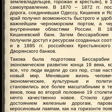
землевладельцев, горожан и крестьян), в 1
самоуправление. В 1870 – 1872 гг. пос
дорога, соединившая Одессу, Кишинев и Я
край получил возможность быстрого и удо
важнейшим черноморским портом, а ч
внутренними областями России. В 18
Кишиневский банк. Затем бессарабские 
получили доступ к ресурсам созданных соот
и в 1885 гг. российских Крестьянского
Дворянского банков.
Такова была подготовка Бессараби
экономическом развитии конца 19 века, к
все, что люди видели до сих пор, став на
новый мир. Менявшие жизнь человеч
экономические, культурные и полити
становились все более масштабными в те
веков, пока во второй половине 19 столет
нечто качественно новое. Стоило сде
достоянием железным дорогам, пар
керосиновым лампам, как на горизонте поя